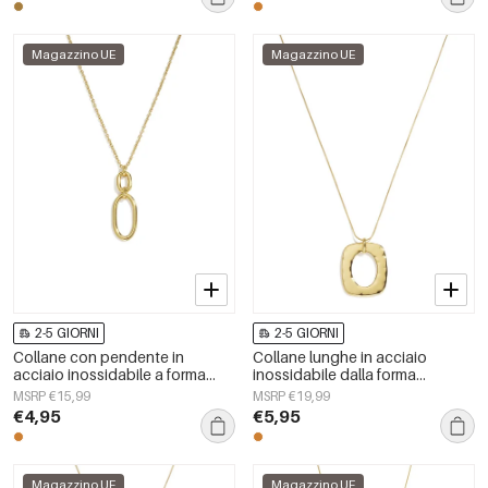
Magazzino UE
Magazzino UE
2-5 GIORNI
2-5 GIORNI
Collane con pendente in
Collane lunghe in acciaio
acciaio inossidabile a forma
inossidabile dalla forma
ellittica, semplici, della serie
geometrica, semplici, della serie
MSRP €15,99
MSRP €19,99
Simple Daily, gioielli da donna.
Simple, perfette per tutti i giorni.
€4,95
€5,95
Gioielli da donna.
Magazzino UE
Magazzino UE