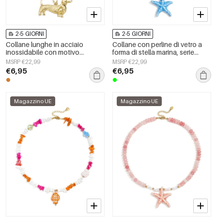
2-5 GIORNI
2-5 GIORNI
Collane lunghe in acciaio
Collane con perline di vetro a
inossidabile con motivo
forma di stella marina, serie
animale, serie semplice per tutti i
&quot;Vacanze/Spiaggia
MSRP €22,99
MSRP €22,99
giorni, gioielli da donna
Romantica&quot;, gioielli da
€6,95
€6,95
donna.
Magazzino UE
Magazzino UE