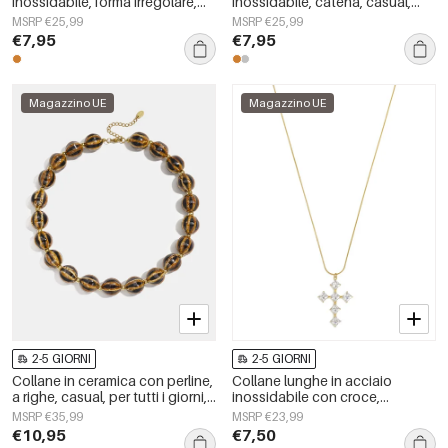
inossidabile, forma irregolare,
inossidabile, catena, casual,
semplici, serie Simple Daily,
quotidiane, semplici, serie da
MSRP €25,99
MSRP €25,99
gioielli da donna
donna, gioielli
€7,95
€7,95
Magazzino UE
Magazzino UE
2-5 GIORNI
2-5 GIORNI
Collane in ceramica con perline,
Collane lunghe in acciaio
a righe, casual, per tutti i giorni,
inossidabile con croce,
semplici, gioielli da donna
semplici, della serie Daily
MSRP €35,99
MSRP €23,99
Simple, gioielli da donna
€10,95
€7,50