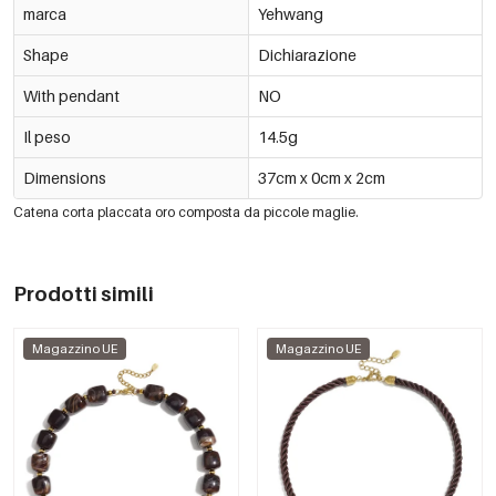
marca
Yehwang
Shape
Dichiarazione
With pendant
NO
Il peso
14.5g
Dimensions
37cm x 0cm x 2cm
Catena corta placcata oro composta da piccole maglie.
Prodotti simili
Magazzino UE
Magazzino UE