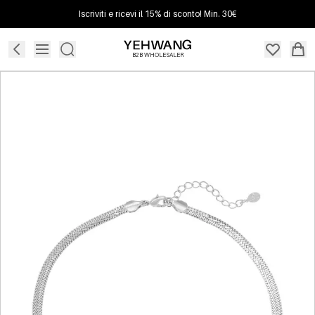
Iscriviti e ricevi il 15% di sconto! Min. 30€
B2B WHOLESALER