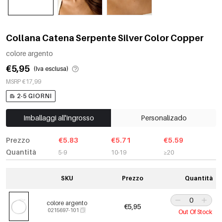
Collana Catena Serpente Silver Color Copper
colore argento
€5,95
(Iva esclusa)
MSRP €17,99
2-5 GIORNI
Imballaggi all'ingrosso
Personalizado
Prezzo
€5.83
€5.71
€5.59
Quantità
5-9
10-19
≥20
SKU
Prezzo
Quantità
colore argento
€5,95
0215697-101
Out Of Stock