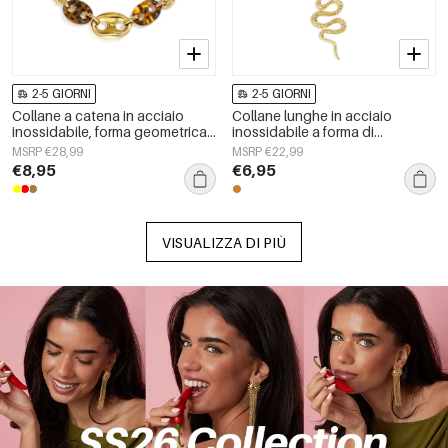
2-5 GIORNI
2-5 GIORNI
Collane a catena in acciaio
Collane lunghe in acciaio
inossidabile, forma geometrica,
inossidabile a forma di
semplici, serie &quot;Daily
serpente, semplici, della serie
MSRP €28,99
MSRP €22,99
Simple&quot;, gioielli da donna
Simple Daily, gioielli da donna
€8,95
€6,95
VISUALIZZA DI PIÙ