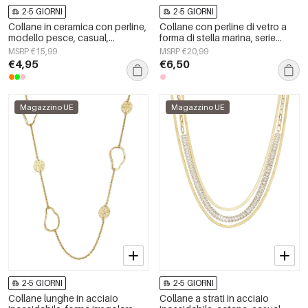
2-5 GIORNI
2-5 GIORNI
Collane in ceramica con perline,
Collane con perline di vetro a
modello pesce, casual,
forma di stella marina, serie
quotidiane, romantiche, gioielli
&quot;Vacanze/Spiaggia
MSRP €15,99
MSRP €20,99
da donna
Romantica&quot;, gioielli da
€4,95
€6,50
donna.
Magazzino UE
Magazzino UE
2-5 GIORNI
2-5 GIORNI
Collane lunghe in acciaio
Collane a strati in acciaio