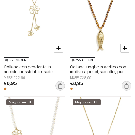
2-5 GIORNI
2-5 GIORNI
Collane con pendente in
Collane lunghe in acrilico con
acciaio inossidabile, serie
motivo a pesci, semplici, per
Flower Daily Simple, gioielli da
tutti i giorni, della serie Simple,
MSRP €22,99
MSRP €28,99
donna
gioielli da donna.
€6,95
€8,95
Magazzino UE
Magazzino UE