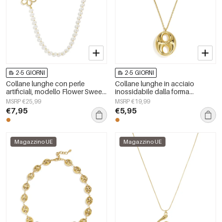
2-5 GIORNI
2-5 GIORNI
Collane lunghe con perle
Collane lunghe in acciaio
artificiali, modello Flower Sweet
inossidabile dalla forma
Daily Simple, gioielli da donna
geometrica, semplici, della serie
MSRP €25,99
MSRP €19,99
Simple, perfette per tutti i giorni.
€7,95
€5,95
Gioielli da donna.
Magazzino UE
Magazzino UE