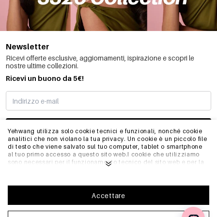
Newsletter
Ricevi offerte esclusive, aggiornamenti, ispirazione e scopri le
nostre ultime collezioni.
Ricevi un buono da 5€!
MI STO REGISTRANDO
Yehwang utilizza solo cookie tecnici e funzionali, nonché cookie
analitici che non violano la tua privacy. Un cookie è un piccolo file
di testo che viene salvato sul tuo computer, tablet o smartphone
al tuo primo accesso a questo sito web.I cookie che utilizziamo
INFO
sono necessari per il funzionamento tecnico del sito web e per la
facilità d'uso. Consentono al sito web di funzionare correttamente
e di ricordare, ad esempio, le impostazioni preferite. Ci
permettono anche di ottimizzare il nostro sito web.Per garantire
GENERALE
una buona esperienza di navigazione e acquisto su Yehwang, ti
Accettare
consigliamo di accettare la nostra raccolta e l'uso dei cookie.
Puoi disiscriverti dai cookie regolando le impostazioni del tuo
browser internet in modo che non memorizzi più i cookie. Puoi