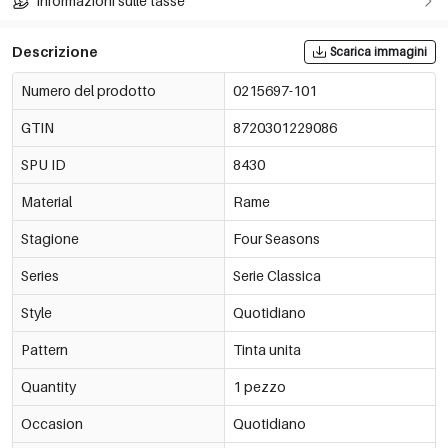
Informazioni sulle tasse
Descrizione
Scarica immagini
Numero del prodotto
0215697-101
GTIN
8720301229086
SPU ID
8430
Material
Rame
Stagione
Four Seasons
Series
Serie Classica
Style
Quotidiano
Pattern
Tinta unita
Quantity
1 pezzo
Occasion
Quotidiano