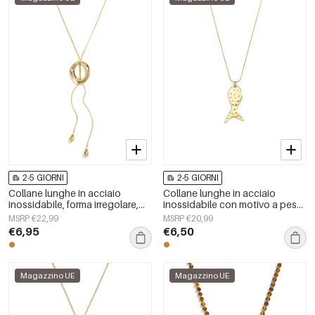
2-5 GIORNI
2-5 GIORNI
Collane lunghe in acciaio
Collane lunghe in acciaio
inossidabile, forma irregolare,
inossidabile con motivo a pesci,
semplici, serie Simple Daily,
serie casual e semplice per tutti
MSRP €22,99
MSRP €20,99
gioielli da donna
i giorni, gioielli da donna
€6,95
€6,50
Magazzino UE
Magazzino UE