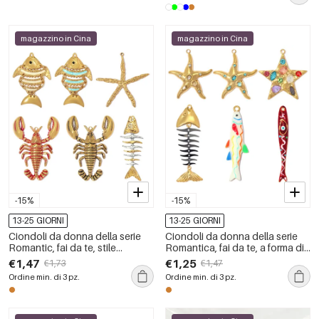
magazzino in Cina
magazzino in Cina
-15%
-15%
13-25 GIORNI
13-25 GIORNI
Ciondoli da donna della serie
Ciondoli da donna della serie
Romantic, fai da te, stile
Romantica, fai da te, a forma di
oceanico, a forma di pesce, in
pesce e stella marina, in acciaio
€1,47
€1,25
€1,73
€1,47
acciaio inossidabile,
inossidabile impermeabile color
Ordine min. di 3 pz.
Ordine min. di 3 pz.
impermeabili, colore oro.
oro.