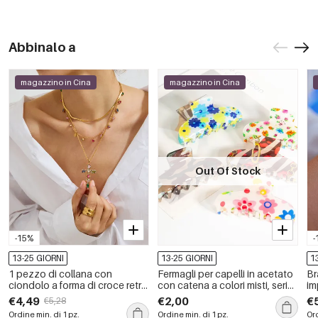
Abbinalo a
magazzino in Cina
magazzino in Cina
Out Of Stock
-15%
-
13-25 GIORNI
13-25 GIORNI
1
1 pezzo di collana con
Fermagli per capelli in acetato
Br
ciondolo a forma di croce retrò
con catena a colori misti, serie
im
in acciaio inossidabile
Simple, casual, con stampa
in
€4,49
€2,00
€
€5,28
impermeabile color oro da
floreale leopardata e fiori,
da
Ordine min. di 1 pz.
Ordine min. di 1 pz.
Ord