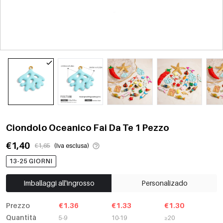
Ciondolo Oceanico Fai Da Te 1 Pezzo
€1,40
€1,65
(Iva esclusa)
13-25 GIORNI
Imballaggi all'ingrosso
Personalizado
Prezzo
€1.36
€1.33
€1.30
Quantità
5-9
10-19
≥20