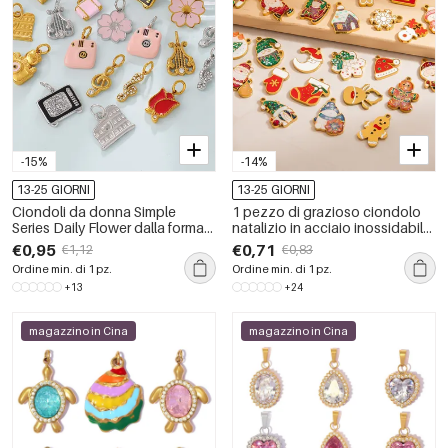
-15%
-14%
13-25 GIORNI
13-25 GIORNI
Ciondoli da donna Simple
1 pezzo di grazioso ciondolo
Series Daily Flower dalla forma
natalizio in acciaio inossidabile
irregolare, in acciaio
impermeabile color oro
€0,95
€0,71
€1,12
€0,83
inossidabile impermeabile color
Ordine min. di 1 pz.
Ordine min. di 1 pz.
oro con strass.
+13
+24
magazzino in Cina
magazzino in Cina