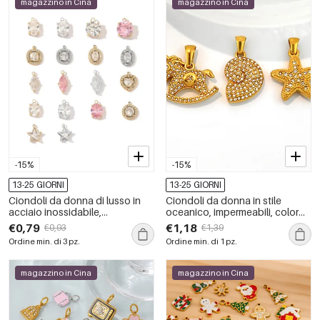
magazzino in Cina
magazzino in Cina
-15%
-15%
13-25 GIORNI
13-25 GIORNI
Ciondoli da donna di lusso in
Ciondoli da donna in stile
acciaio inossidabile,
oceanico, impermeabili, color
impermeabili e dalla forma
oro, con strass.
€0,79
€1,18
€0,93
€1,39
geometrica semplice, con
Ordine min. di 3 pz.
Ordine min. di 1 pz.
zirconi, della serie Luxurious.
magazzino in Cina
magazzino in Cina