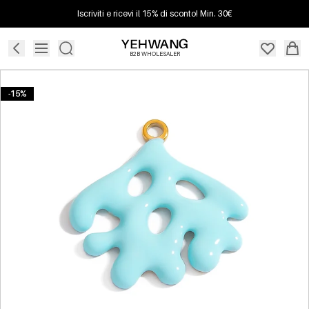
Iscriviti e ricevi il 15% di sconto! Min. 30€
B2B WHOLESALER
-15%