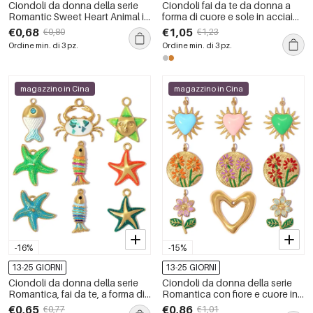
Ciondoli da donna della serie
Ciondoli fai da te da donna a
Romantic Sweet Heart Animal in
forma di cuore e sole in acciaio
acciaio inossidabile
inossidabile, impermeabili, color
€0,68
€1,05
€0,80
€1,23
impermeabile color oro.
oro, con strass.
Ordine min. di 3 pz.
Ordine min. di 3 pz.
magazzino in Cina
magazzino in Cina
-16%
-15%
13-25 GIORNI
13-25 GIORNI
Ciondoli da donna della serie
Ciondoli da donna della serie
Romantica, fai da te, a forma di
Romantica con fiore e cuore in
pesce e stella marina, in acciaio
smalto, in acciaio inossidabile,
€0,65
€0,86
€0,77
€1,01