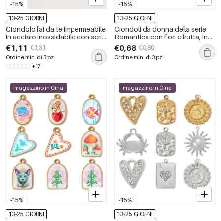
-15%
-15%
13-25 GIORNI
13-25 GIORNI
Ciondolo fai da te impermeabile
Ciondoli da donna della serie
in acciaio inossidabile con serie
Romantica con fiori e frutta, in
di frutti carini tridimensionali
acciaio inossidabile
€1,11
€0,68
€1,31
€0,80
impermeabile color oro.
Ordine min. di 3 pz.
Ordine min. di 3 pz.
+17
magazzino in Cina
magazzino in Cina
-15%
-15%
13-25 GIORNI
13-25 GIORNI