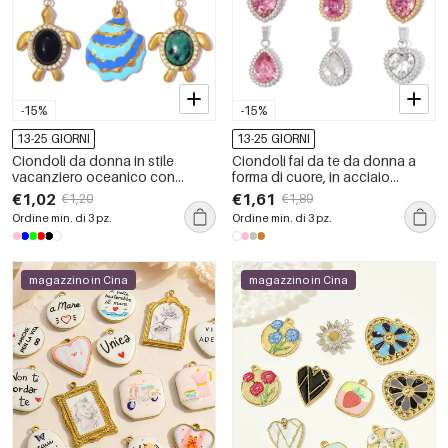
-15%
-15%
13-25 GIORNI
13-25 GIORNI
Ciondoli da donna in stile
Ciondoli fai da te da donna a
vacanziero oceanico con
forma di cuore, in acciaio
conchiglia smaltata, acciaio
inossidabile impermeabile color
€1,02
€1,61
€1,20
€1,89
inossidabile, colore oro, strass e
oro con strass e zirconi, della
Ordine min. di 3 pz.
Ordine min. di 3 pz.
pietra naturale di zircone.
serie Luxury Series.
magazzino in Cina
magazzino in Cina