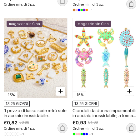
inossidabile impermeabile color
impermeabili, colore oro.
Ordine min. di 3 pz.
Ordine min. di 3 pz.
oro.
+1
magazzino in Cina
magazzino in Cina
-15%
-15%
13-25 GIORNI
13-25 GIORNI
1 pezzo di lusso serie retrò sole
Ciondoli da donna impermeabili
in acciaio inossidabile
in acciaio inossidabile, a forma
impermeabile color oro fai da te
irregolare, della serie Romantic
€0,82
€0,93
€0,96
€1,09
pendenti da donna
Series Fai da te, con filo di
Ordine min. di 1 pz.
Ordine min. di 3 pz.
pesce.
+1
+3