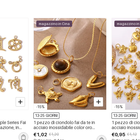
magazzino in Cina
magazzino in
-15%
-15%
13-25 GIORNI
13-25 GIORNI
le Series Fai
1 pezzo di ciondolo fai da te in
1 pezzo di cio
lazione, in
acciaio inossidabile color oro
acciaio inossi
mpermeabile
impermeabile
impermeabile
€1,02
€0,95
€1,20
€1,12