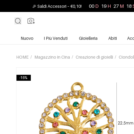
00
D
19
H
27
M
16
🎉 Saldi Accessori – €0,10!
Nuovo
I Più Venduti
Gioielleria
Abiti
Acc
HOME
/
Magazzino in Cina
/
Creazione di gioielli
/
Ciondol
-15%