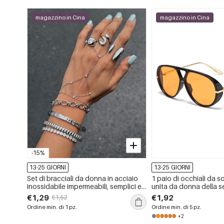
magazzino in Cina
magazzino in Cina
-15%
13-25 GIORNI
13-25 GIORNI
Set di bracciali da donna in acciaio
1 paio di occhiali da so
inossidabile impermeabili, semplici e
unita da donna della s
dalla forma irregolare
€1,29
€1,92
€1,52
Ordine min. di 1 pz.
Ordine min. di 5 pz.
+2