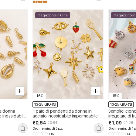
magazzino in Cina
magazzino in
-16%
-15%
13-25 GIORNI
13-25 GIORNI
da donna
1 paio di pendenti da donna in
Semplici ciond
o inossidabile
acciaio inossidabile impermeabile a
irregolare di fr
e
forma di pianta carina, serie semplice
inossidabile i
€0,54
€1,09
€0,64
€1,28
con strass.
Ordine min. di 3 pz.
Ordine min. di 1 p
+15
+13