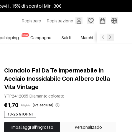
ricevi il 15% di sconto! Min. 30€
Registrare
Registrazione
pshipping
Campagne
Saldi
Marchi
Servizio All'In
Ciondolo Fai Da Te Impermeabile In
Acciaio Inossidabile Con Albero Della
Vita Vintage
YTP2412065 Diamante colorato
€1,70
€2,00
(Iva esclusa)
13-25 GIORNI
Imballaggi all'ingrosso
Personalizado