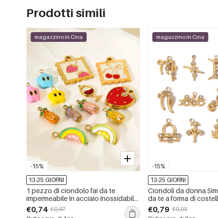
Prodotti simili
magazzino in Cina
magazzino in Cina
-15%
-15%
13-25 GIORNI
13-25 GIORNI
1 pezzo di ciondolo fai da te
Ciondoli da donna Simp
impermeabile in acciaio inossidabile
da te a forma di costel
a forma di frutta
acciaio inossidabile i
€0,74
€0,79
€0,87
€0,93
color oro.