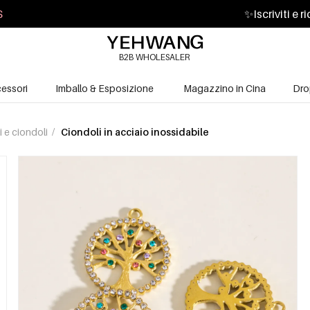
S
✨
Iscriviti e 
B2B WHOLESALER
essori
Imballo & Esposizione
Magazzino in Cina
Dro
i e ciondoli
/
Ciondoli in acciaio inossidabile