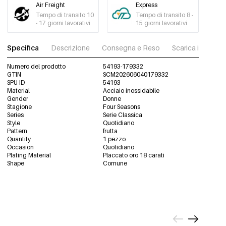
Air Freight
Express
Tempo di transito 10
Tempo di transito 8 -
- 17 giorni lavorativi
15 giorni lavorativi
Specifica
Descrizione
Consegna e Reso
Scarica immagini
Numero del prodotto
54193-179332
GTIN
SCM202606040179332
SPU ID
54193
Material
Acciaio inossidabile
Gender
Donne
Stagione
Four Seasons
Series
Serie Classica
Style
Quotidiano
Pattern
frutta
Quantity
1 pezzo
Occasion
Quotidiano
Plating Material
Placcato oro 18 carati
Shape
Comune