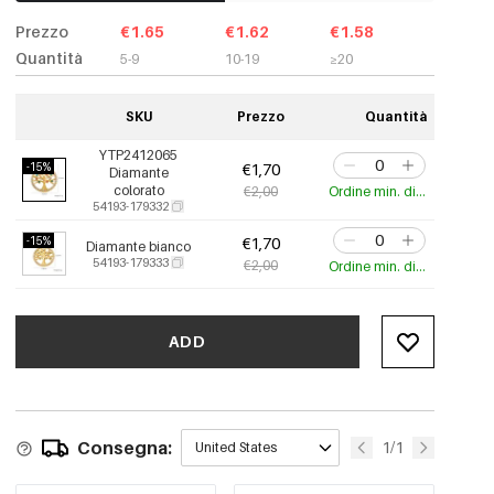
Prezzo
€1.65
€1.62
€1.58
Quantità
5-9
10-19
≥20
SKU
Prezzo
Quantità
YTP2412065
-15%
€1,70
Diamante
colorato
€2,00
Ordine min. di 3 pz.
54193-179332
-15%
€1,70
Diamante bianco
54193-179333
€2,00
Ordine min. di 3 pz.
ADD
Consegna:
1/1
United States