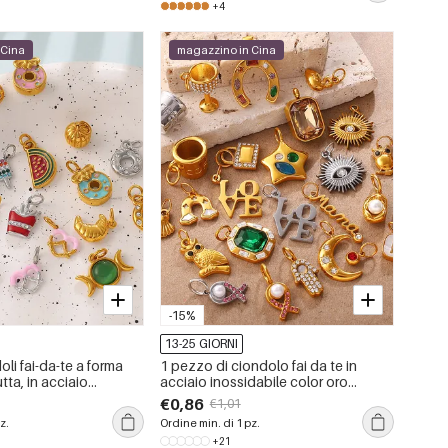
+4
 Cina
magazzino in Cina
-15%
13-25 GIORNI
oli fai-da-te a forma
1 pezzo di ciondolo fai da te in
utta, in acciaio
acciaio inossidabile color oro
mpermeabile color oro
impermeabile
€0,86
€1,01
z.
Ordine min. di 1 pz.
+21