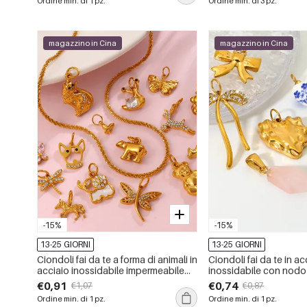
Ordine min. di 1 pz.
Ordine min. di 3 pz.
magazzino in Cina
magazzino in Cina
-15%
-15%
13-25 GIORNI
13-25 GIORNI
Ciondoli fai da te a forma di animali in
Ciondoli fai da te in ac
acciaio inossidabile impermeabile
inossidabile con nodo 
color oro.
impermeabili, color or
€0,91
€0,74
€1,07
€0,87
Ordine min. di 1 pz.
Ordine min. di 1 pz.