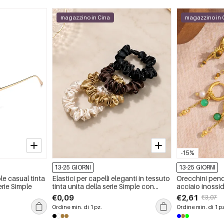
magazzino in Cina
magazzino in 
-15%
13-25 GIORNI
13-25 GIORNI
le casual tinta
Elastici per capelli eleganti in tessuto
Orecchini pend
erie Simple
tinta unita della serie Simple con
acciaio inossid
strass
impermeabili, c
€0,09
€2,61
€3,07
naturale
Ordine min. di 1 pz.
Ordine min. di 1 p