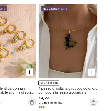
Cina
magazzino in Cina
maga
13-25 GIORNI
13-25 
enti da donna in
1 pezzo di collana girocollo color oro
Borse 
abile a forma di sole,
con cuore in resina leopardata
cotone
olor oro, con pietra
€4,23
€5,87
z.
Ordine min. di 1 pz.
Ordine m