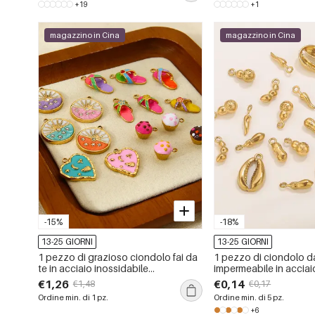
+19
+1
magazzino in Cina
magazzino in Cina
-15%
-18%
13-25 GIORNI
13-25 GIORNI
1 pezzo di grazioso ciondolo fai da
1 pezzo di ciondolo 
te in acciaio inossidabile
impermeabile in acciai
impermeabile color oro
con conchiglia fai da t
€1,26
€0,14
€1,48
€0,17
Ordine min. di 1 pz.
Ordine min. di 5 pz.
+6