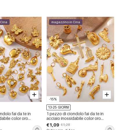
 Cina
magazzino in Cina
-15%
13-25 GIORNI
ndolo fai da te in
1 pezzo di ciondolo fai da te in
dabile color oro
acciaio inossidabile color oro
impermeabile
€1,09
€1,28