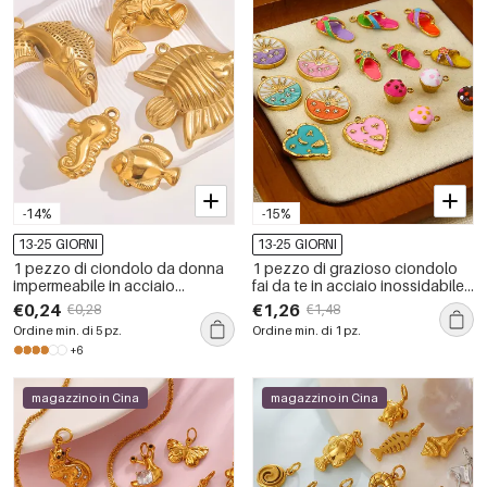
-14%
-15%
13-25 GIORNI
13-25 GIORNI
1 pezzo di ciondolo da donna
1 pezzo di grazioso ciondolo
impermeabile in acciaio
fai da te in acciaio inossidabile
inossidabile a forma di pesce fai
impermeabile color oro
€0,24
€1,26
€0,28
€1,48
da te
Ordine min. di 5 pz.
Ordine min. di 1 pz.
+6
magazzino in Cina
magazzino in Cina