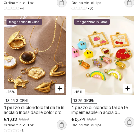
Ordine min. di 1 pz.
Ordine min. di 1 pz.
+4
+30
magazzino in Cina
magazzino in Cina
-15%
-15%
13-25 GIORNI
13-25 GIORNI
1 pezzo di ciondolo fai da te in
1 pezzo di ciondolo fai da te
acciaio inossidabile color oro
impermeabile in acciaio
impermeabile
inossidabile a forma di frutta
€1,02
€0,74
€1,20
€0,87
Ordine min. di 1 pz.
Ordine min. di 1 pz.
+6