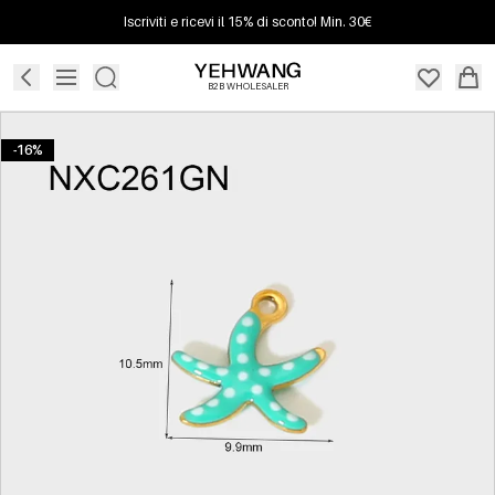
Iscriviti e ricevi il 15% di sconto! Min. 30€
B2B WHOLESALER
-16%