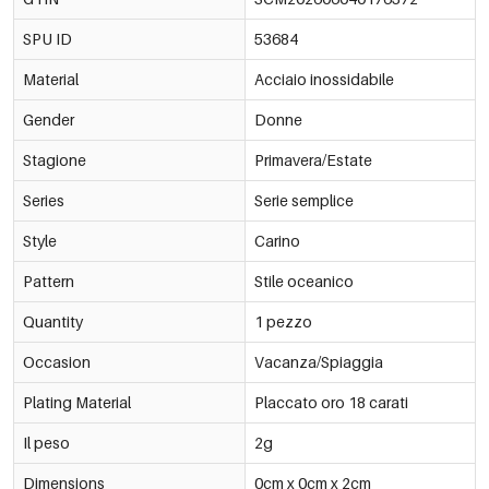
SPU ID
53684
Material
Acciaio inossidabile
Gender
Donne
Stagione
Primavera/Estate
Series
Serie semplice
Style
Carino
Pattern
Stile oceanico
Quantity
1 pezzo
Occasion
Vacanza/Spiaggia
Plating Material
Placcato oro 18 carati
Il peso
2g
Dimensions
0cm x 0cm x 2cm