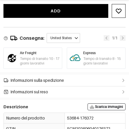
-15%
€0,58
53684-176378
€0,68
ADD
-15%
€0,58
Modello
53684-176379
€0,68
-15%
€0,58
53684-176380
Consegna:
€0,68
1/1
United States
-15%
€0,58
Modello
53684-176381
€0,68
Air Freight
Express
Tempo di transito 10 - 17
Tempo di transito 8 - 15
-15%
€0,58
Modello
giorni lavorativi
giorni lavorativi
53684-176382
€0,68
Informazioni sulla spedizione
Informazioni sul reso
Descrizione
Scarica immagini
Numero del prodotto
53684-176372
GTIN
SCM202606040176372