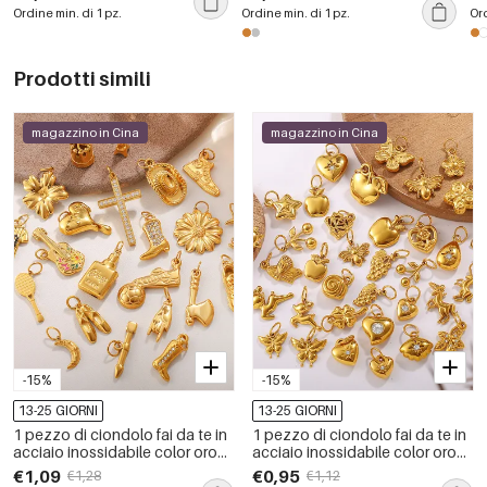
forma geometrica semplice e
impermeabili e con zirconi.
co
Ordine min. di 1 pz.
Ordine min. di 1 pz.
Ord
con zirconi.
Prodotti simili
magazzino in Cina
magazzino in Cina
-15%
-15%
13-25 GIORNI
13-25 GIORNI
1 pezzo di ciondolo fai da te in
1 pezzo di ciondolo fai da te in
acciaio inossidabile color oro
acciaio inossidabile color oro
impermeabile
impermeabile
€1,09
€0,95
€1,28
€1,12