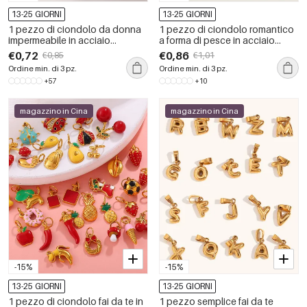
13-25 GIORNI
13-25 GIORNI
1 pezzo di ciondolo da donna
1 pezzo di ciondolo romantico
impermeabile in acciaio
a forma di pesce in acciaio
inossidabile fatto a mano a
inossidabile impermeabile da
€0,72
€0,86
€0,85
€1,01
tema cuore
donna
Ordine min. di 3 pz.
Ordine min. di 3 pz.
+57
+10
magazzino in Cina
magazzino in Cina
-15%
-15%
13-25 GIORNI
13-25 GIORNI
1 pezzo di ciondolo fai da te in
1 pezzo semplice fai da te