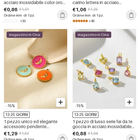
acciaio inossidabile color oro
carino lettera in acciaio
impermeabile con frutta dolce
inossidabile impermeabile color
€0,86
€1,06
€1,01
€1,25
oro ciondolo da donna
Ordine min. di 1 pz.
Ordine min. di 1 pz.
+30
+46
magazzino in Cina
magazzino in Cina
-15%
-15%
13-25 GIORNI
13-25 GIORNI
1 pezzo unico ed elegante
1 pezzo di lusso serie fai da te
accessorio pendente
goccia in acciaio inossidabile
impermeabile in acciaio
impermeabile color oro ciondoli
€1,29
€0,88
€1,52
€1,04
inossidabile fai da te
da donna
Ordine min. di 1 pz.
Ordine min. di 3 pz.