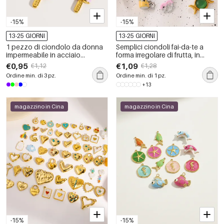
-15%
-15%
13-25 GIORNI
13-25 GIORNI
1 pezzo di ciondolo da donna
Semplici ciondoli fai-da-te a
impermeabile in acciaio
forma irregolare di frutta, in
inossidabile fai da te a forma di
acciaio inossidabile
€0,95
€1,09
€1,12
€1,28
gelato
impermeabile color oro con
Ordine min. di 3 pz.
Ordine min. di 1 pz.
strass.
+13
magazzino in Cina
magazzino in Cina
-15%
-15%