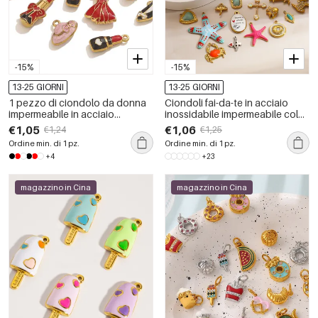
-15%
-15%
13-25 GIORNI
13-25 GIORNI
1 pezzo di ciondolo da donna
Ciondoli fai-da-te in acciaio
impermeabile in acciaio
inossidabile impermeabile color
inossidabile fai da te
oro, stile oceanico
€1,05
€1,06
€1,24
€1,25
Ordine min. di 1 pz.
Ordine min. di 1 pz.
+4
+23
magazzino in Cina
magazzino in Cina