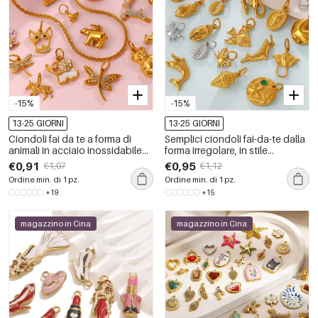
-15%
-15%
13-25 GIORNI
13-25 GIORNI
Ciondoli fai da te a forma di
Semplici ciondoli fai-da-te dalla
animali in acciaio inossidabile
forma irregolare, in stile
impermeabile color oro.
oceanico, in acciaio
€0,91
€0,95
€1,07
€1,12
inossidabile impermeabile color
Ordine min. di 1 pz.
Ordine min. di 1 pz.
oro con strass.
+19
+15
magazzino in Cina
magazzino in Cina