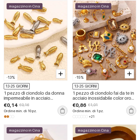
magazzino in Cina
magazzino in Cina
-13%
-15%
13-25 GIORNI
13-25 GIORNI
1 pezzo di ciondolo da donna
1 pezzo di ciondolo fai da te in
impermeabile in acciaio
acciaio inossidabile color oro
inossidabile a forma di pesce fai
impermeabile
€0,14
€0,86
€0,16
€1,01
da te
Ordine min. di 10 pz.
Ordine min. di 1 pz.
+21
magazzino in Cina
magazzino in Cina