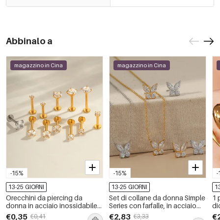
Abbinalo a
magazzino in Cina
magazzino in Cina
-15%
-15%
-
13-25 GIORNI
13-25 GIORNI
1
Orecchini da piercing da
Set di collane da donna Simple
1 
donna in acciaio inossidabile
Series con farfalle, in acciaio
di
color oro, impermeabili, dalla
inossidabile, colore oro,
in
€0,35
€2,83
€
€0,41
€3,33