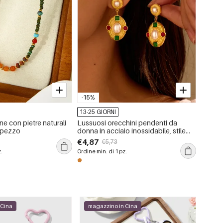
-15%
-15%
13-25 GIORNI
13-25 
ine con pietre naturali
Lussuosi orecchini pendenti da
Anelli
1 pezzo
donna in acciaio inossidabile, stile
color o
geometrico retrò, impermeabili
inossid
€4,87
€2,63
€5,73
pezzo,
z.
Ordine min. di 1 pz.
Ordine m
 Cina
magazzino in Cina