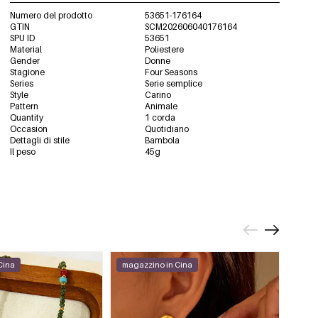
Numero del prodotto
53651-176164
GTIN
SCM202606040176164
SPU ID
53651
Material
Poliestere
Gender
Donne
Stagione
Four Seasons
Series
Serie semplice
Style
Carino
Pattern
Animale
Quantity
1 corda
Occasion
Quotidiano
Dettagli di stile
Bambola
Il peso
45g
Cina
magazzino in Cina
maga