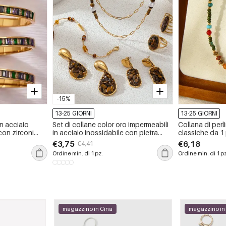
-15%
13-25 GIORNI
13-25 GIORNI
in acciaio
Set di collane color oro impermeabili
Collana di perl
con zirconi
in acciaio inossidabile con pietra
classiche da 
 impermeabili e
naturale
€3,75
€6,18
€4,41
Ordine min. di 1 pz.
Ordine min. di 1 p
magazzino in Cina
magazzino in