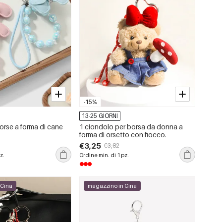
-15%
13-25 GIORNI
orse a forma di cane
1 ciondolo per borsa da donna a
forma di orsetto con fiocco.
€3,25
€3,82
z.
Ordine min. di 1 pz.
 Cina
magazzino in Cina