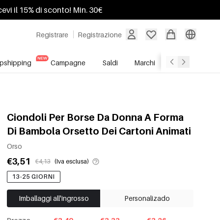
ricevi il 15% di sconto! Min. 30€
Registrare
Registrazione
pshipping
Campagne
Saldi
Marchi
Servizio All'In
Ciondoli Per Borse Da Donna A Forma
Di Bambola Orsetto Dei Cartoni Animati
Orso
€3,51
€4,13
(Iva esclusa)
13-25 GIORNI
Imballaggi all'ingrosso
Personalizado