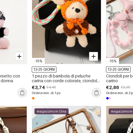
-15%
-15%
13-25 GIORNI
13-25 GIORNI
orsetto con
1 pezzo di bambola di peluche
Ciondoli per b
a donna
carina con corde colorate, ciondolo
carino
per borsa da donna
€3,74
€2,86
€4,40
€3,36
Ordine min. di 1 pz.
Ordine min. di 2 p
magazzino in Cina
magazzino in