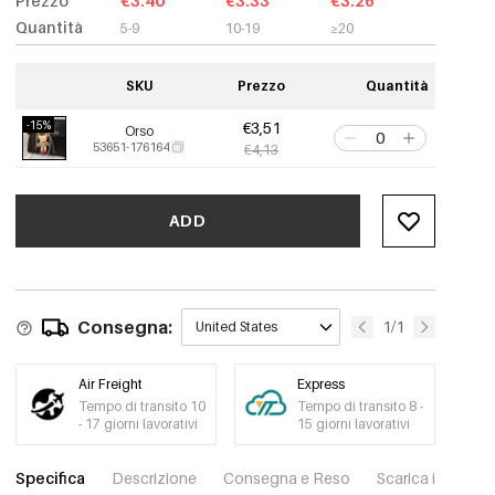
Prezzo
€3.40
€3.33
€3.26
Quantità
5-9
10-19
≥20
SKU
Prezzo
Quantità
-15%
€3,51
Orso
53651-176164
€4,13
ADD
Consegna:
1/1
United States
Air Freight
Express
Tempo di transito 10
Tempo di transito 8 -
- 17 giorni lavorativi
15 giorni lavorativi
Specifica
Descrizione
Consegna e Reso
Scarica immagini