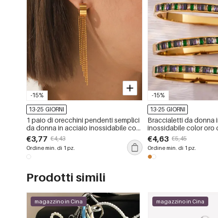
-15%
-15%
13-25 GIORNI
13-25 GIORNI
1 paio di orecchini pendenti semplici
Braccialetti da donna 
da donna in acciaio inossidabile con
inossidabile color oro 
nappa, impermeabili, color oro
rettangolari policromi,
€3,77
€4,63
€4,43
€5,45
anti-ossidazione
Ordine min. di 1 pz.
Ordine min. di 1 pz.
Prodotti simili
magazzino in Cina
magazzino in Cina