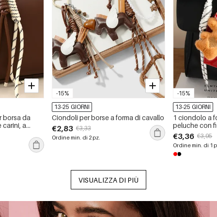
-15%
-15%
13-25 GIORNI
13-25 GIORNI
r borsa da
Ciondoli per borse a forma di cavallo
1 ciondolo a f
 carini, a
peluche con f
€2,83
€3,33
ato
€3,36
€3,95
Ordine min. di 2 pz.
Ordine min. di 1 p
VISUALIZZA DI PIÙ