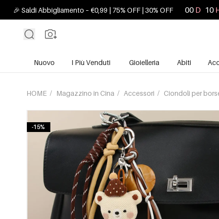
00
D
10
🎉 Saldi Abbigliamento – €0,99 | 75% OFF | 30% OFF
Nuovo
I Più Venduti
Gioielleria
Abiti
Acc
HOME
/
Magazzino in Cina
/
Accessori
/
Ciondoli per bor
-15%