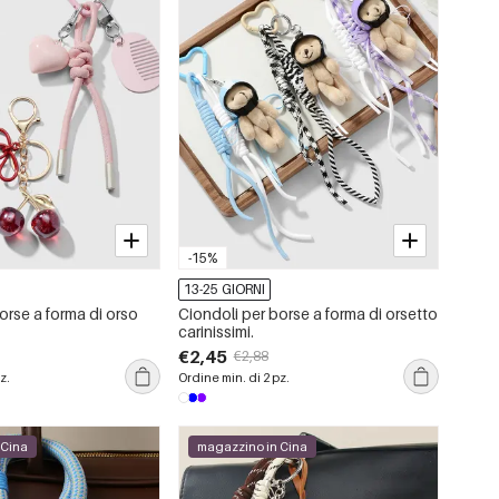
-15%
13-25 GIORNI
orse a forma di orso
Ciondoli per borse a forma di orsetto
carinissimi.
€2,45
€2,88
z.
Ordine min. di 2 pz.
 Cina
magazzino in Cina