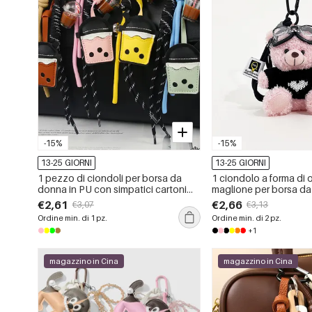
-15%
-15%
13-25 GIORNI
13-25 GIORNI
1 pezzo di ciondoli per borsa da
1 ciondolo a forma di 
donna in PU con simpatici cartoni
maglione per borsa d
animati, serie semplice
€2,61
€2,66
€3,07
€3,13
Ordine min. di 1 pz.
Ordine min. di 2 pz.
+1
magazzino in Cina
magazzino in Cina