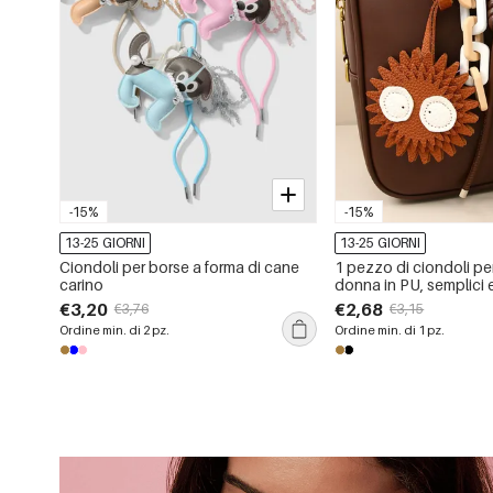
-15%
-15%
13-25 GIORNI
13-25 GIORNI
Ciondoli per borse a forma di cane
1 pezzo di ciondoli pe
carino
donna in PU, semplici e
forma di cartone anim
€3,20
€2,68
€3,76
€3,15
Ordine min. di 2 pz.
Ordine min. di 1 pz.