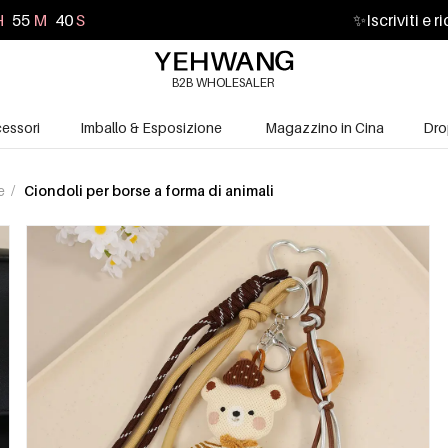
H
55
M
39
S
✨
Iscriviti e 
B2B WHOLESALER
essori
Imballo & Esposizione
Magazzino in Cina
Dro
se
/
Ciondoli per borse a forma di animali