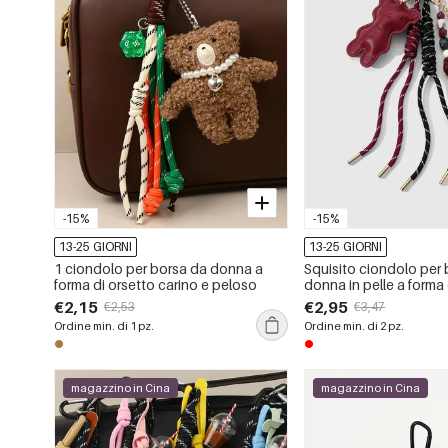
-15%
-15%
13-25 GIORNI
13-25 GIORNI
1 ciondolo per borsa da donna a
Squisito ciondolo per
forma di orsetto carino e peloso
donna in pelle a forma
orso e cartone animat
€2,15
€2,95
€2,53
€3,47
Ordine min. di 1 pz.
Ordine min. di 2 pz.
magazzino in Cina
magazzino in Cina