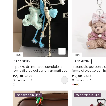
-15%
-15%
13-25 GIORNI
13-25 GIORNI
1 pezzo di simpatico ciondolo a
1 ciondolo per borsa 
forma di orso dei cartoni animati per
forma di orsetto con f
borsa da donna
€3,06
€2,66
€3,60
€3,13
Ordine min. di 1 pz.
Ordine min. di 1 pz.
magazzino in Cina
magazzino in Cina