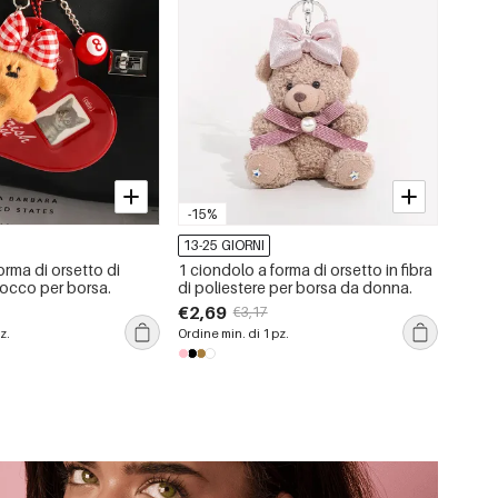
-15%
13-25 GIORNI
orma di orsetto di
1 ciondolo a forma di orsetto in fibra
iocco per borsa.
di poliestere per borsa da donna.
€2,69
€3,17
z.
Ordine min. di 1 pz.