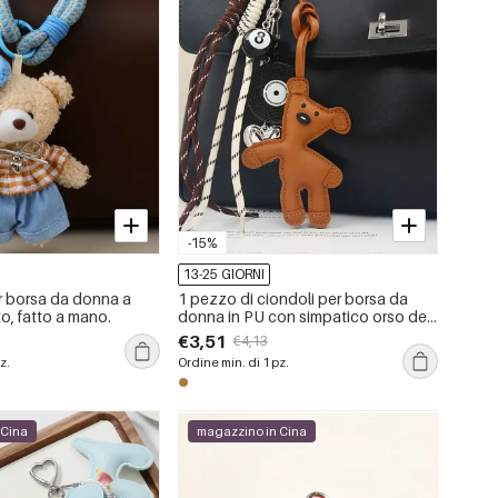
-15%
13-25 GIORNI
r borsa da donna a
1 pezzo di ciondoli per borsa da
to, fatto a mano.
donna in PU con simpatico orso dei
cartoni animati, serie semplice
€3,51
€4,13
z.
Ordine min. di 1 pz.
 Cina
magazzino in Cina