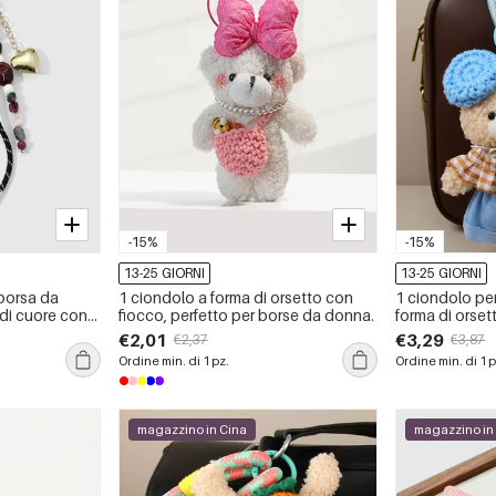
-15%
-15%
13-25 GIORNI
13-25 GIORNI
 borsa da
1 ciondolo a forma di orsetto con
1 ciondolo pe
 di cuore con
fiocco, perfetto per borse da donna.
forma di orset
o
€2,01
€3,29
€2,37
€3,87
Ordine min. di 1 pz.
Ordine min. di 1 p
magazzino in Cina
magazzino in