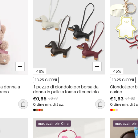
-16%
-15%
13-25 GIORNI
13-25 GIORNI
da donna a
1 pezzo di ciondolo per borsa da
Ciondoli per b
iocco.
donna in pelle a forma di cucciolo
carino
retrò
€0,65
€1,63
€0,77
€1,92
Ordine min. di 2 pz.
Ordine min. di 2 p
magazzino in Cina
magazzino in