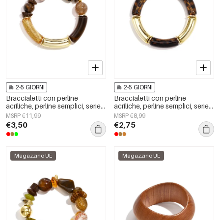
2-5 GIORNI
2-5 GIORNI
Braccialetti con perline
Braccialetti con perline
acriliche, perline semplici, serie
acriliche, perline semplici, serie
Simple Daily, gioielli da donna
Simple Daily, gioielli da donna
MSRP €11,99
MSRP €8,99
€3,50
€2,75
Magazzino UE
Magazzino UE