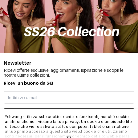
Newsletter
Ricevi offerte esclusive, aggiornamenti, ispirazione e scopri le
nostre ultime collezioni.
Ricevi un buono da 5€!
MI STO REGISTRANDO
Yehwang utilizza solo cookie tecnici e funzionali, nonché cookie
analitici che non violano la tua privacy. Un cookie è un piccolo file
di testo che viene salvato sul tuo computer, tablet o smartphone
al tuo primo accesso a questo sito web.I cookie che utilizziamo
INFO
sono necessari per il funzionamento tecnico del sito web e per la