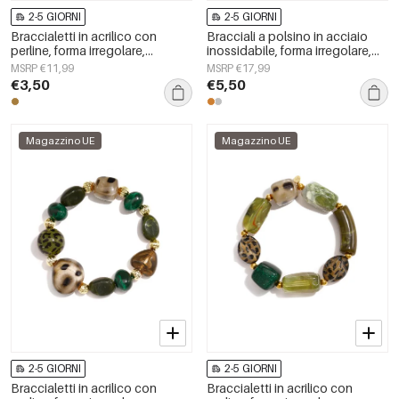
2-5 GIORNI
2-5 GIORNI
Braccialetti in acrilico con
Bracciali a polsino in acciaio
perline, forma irregolare,
inossidabile, forma irregolare,
semplici, per tutti i giorni, serie
semplici, per tutti i giorni, serie
MSRP €11,99
MSRP €17,99
Simple, gioielli da donna
Simple, gioielli da donna
€3,50
€5,50
Magazzino UE
Magazzino UE
2-5 GIORNI
2-5 GIORNI
Braccialetti in acrilico con
Braccialetti in acrilico con