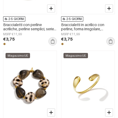
2-5 GIORNI
2-5 GIORNI
Braccialetti con perline
Braccialetti in acrilico con
acriliche, perline semplici, serie
perline, forma irregolare,
Simple Daily, gioielli da donna
semplici, per tutti i giorni, serie
MSRP €11,99
MSRP €11,99
Simple, gioielli da donna
€3,75
€3,75
Magazzino UE
Magazzino UE