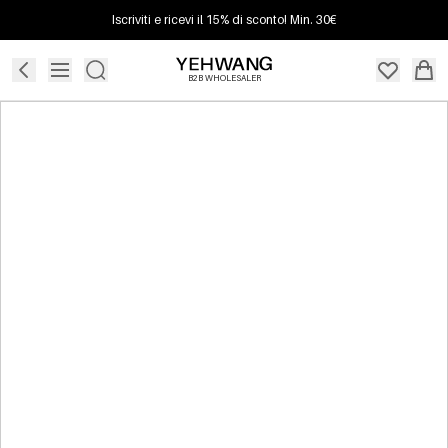
Iscriviti e ricevi il 15% di sconto! Min. 30€
B2B WHOLESALER