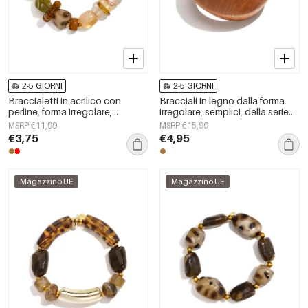
2-5 GIORNI
2-5 GIORNI
Braccialetti in acrilico con
Bracciali in legno dalla forma
perline, forma irregolare,
irregolare, semplici, della serie
semplici, per tutti i giorni, serie
Simple, per tutti i giorni, gioielli
MSRP €11,99
MSRP €15,99
Simple, gioielli da donna
da donna.
€3,75
€4,95
Magazzino UE
Magazzino UE