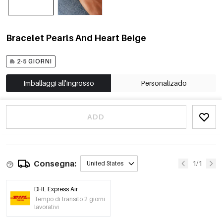
Bracelet Pearls And Heart Beige
2-5 GIORNI
Imballaggi all'ingrosso
Personalizado
ADD
Consegna:
1/1
United States
DHL Express Air
Tempo di transito 2 giorni
lavorativi