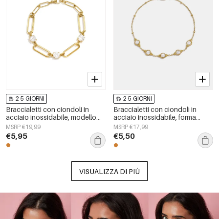
2-5 GIORNI
2-5 GIORNI
Braccialetti con ciondoli in
Braccialetti con ciondoli in
acciaio inossidabile, modello
acciaio inossidabile, forma
Circle Simple, serie Daily Simple,
geometrica, semplici, per tutti i
MSRP €19,99
MSRP €17,99
gioielli da donna
giorni, serie Simple, gioielli da
€5,95
€5,50
donna
VISUALIZZA DI PIÙ