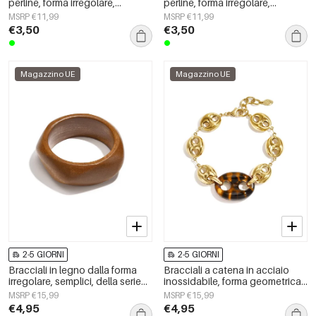
perline, forma irregolare,
perline, forma irregolare,
semplici, per tutti i giorni, serie
semplici, per tutti i giorni, serie
MSRP €11,99
MSRP €11,99
Simple, gioielli da donna
Simple, gioielli da donna
€3,50
€3,50
Magazzino UE
Magazzino UE
2-5 GIORNI
2-5 GIORNI
Bracciali in legno dalla forma
Bracciali a catena in acciaio
irregolare, semplici, della serie
inossidabile, forma geometrica,
Simple, per tutti i giorni, gioielli
semplici, serie Simple, gioielli da
MSRP €15,99
MSRP €15,99
da donna.
donna per tutti i giorni.
€4,95
€4,95