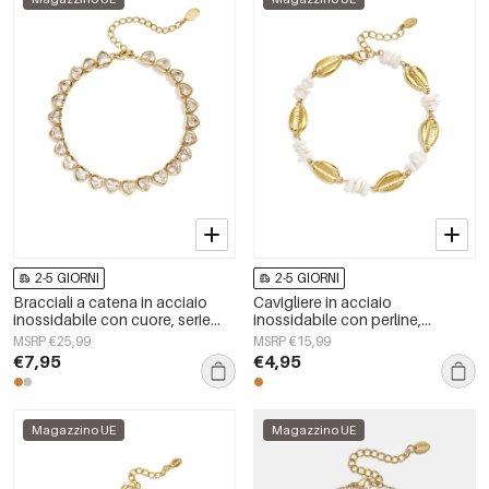
2-5 GIORNI
2-5 GIORNI
Bracciali a catena in acciaio
Cavigliere in acciaio
inossidabile con cuore, serie
inossidabile con perline,
Simple Daily Simple, gioielli da
semplici, per tutti i giorni, serie
MSRP €25,99
MSRP €15,99
donna
Simple, gioielli da donna
€7,95
€4,95
Magazzino UE
Magazzino UE