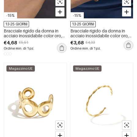
-15%
-15%
13-25 GIORNI
13-25 GIORNI
Bracciale rigido da donna in
Bracciale rigido da donna in
acciaio inossidabile color oro,
acciaio inossidabile color oro,
impermeabile, con forma
impermeabile, con zirconi e
€4,68
€3,68
€5,51
€4,33
geometrica e zirconi.
forma geometrica semplice.
Ordine min. di 1 pz.
Ordine min. di 1 pz.
Magazzino UE
Magazzino UE