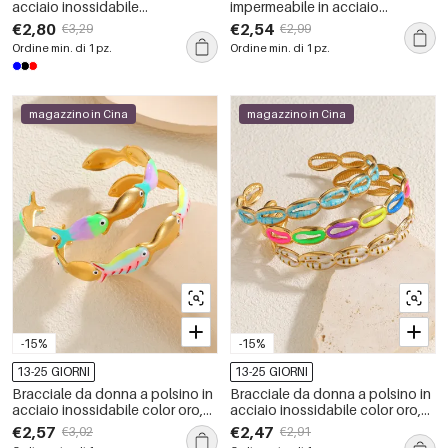
acciaio inossidabile
impermeabile in acciaio
impermeabile con fiore smaltato
inossidabile con stelle marine in
€2,80
€2,54
€3,29
€2,99
in stile retrò della serie Classic.
stile oceanico per le vacanze.
Ordine min. di 1 pz.
Ordine min. di 1 pz.
magazzino in Cina
magazzino in Cina
-15%
-15%
13-25 GIORNI
13-25 GIORNI
Bracciale da donna a polsino in
Bracciale da donna a polsino in
acciaio inossidabile color oro,
acciaio inossidabile color oro,
stile Oceanico, con smalto a
stile Oceanico, con smalto a
€2,57
€2,47
€3,02
€2,91
forma di pesce, impermeabile.
conchiglia, impermeabile.