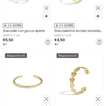
2-5 GIORNI
2-5 GIORNI
Bracciale con gocce aperte
Braccialetti in acciaio inossidabile, serie casual e semplice, gioielli da donna
MSRP €17,99
MSRP €14,99
€5,50
€4,50
Magazzino UE
Magazzino UE