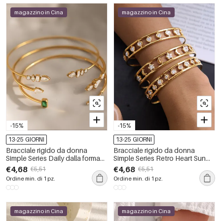
magazzino in Cina
magazzino in Cina
-15%
-15%
13-25 GIORNI
13-25 GIORNI
Bracciale rigido da donna
Bracciale rigido da donna
Simple Series Daily dalla forma
Simple Series Retro Heart Sun
irregolare, in acciaio
Moon in acciaio inossidabile
€4,68
€4,68
€5,51
€5,51
inossidabile, impermeabile,
color oro impermeabile con
Ordine min. di 1 pz.
Ordine min. di 1 pz.
color oro, con zirconi.
zirconi
magazzino in Cina
magazzino in Cina