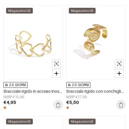
Magazzino UE
Magazzino UE
2-5 GIORNI
2-5 GIORNI
Bracciale rigido in acciaio inossidabile con cuore, stile casual e semplice, per tutti i giorni, gioielli da donna
Bracciale rigido con conchiglie a spirale
MSRP €15,99
MSRP €17,99
€4,95
€5,50
Magazzino UE
Magazzino UE