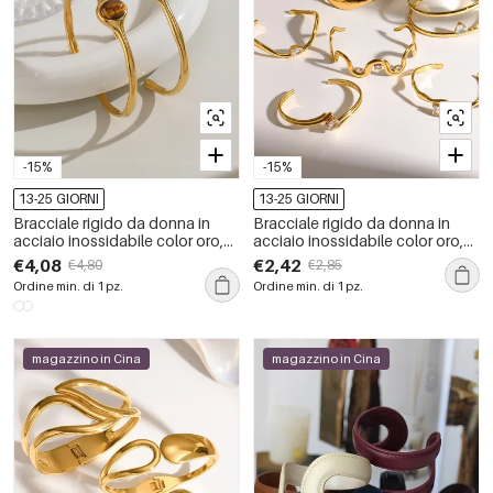
-15%
-15%
13-25 GIORNI
13-25 GIORNI
Bracciale rigido da donna in
Bracciale rigido da donna in
acciaio inossidabile color oro,
acciaio inossidabile color oro,
impermeabile, a forma ellittica,
impermeabile, con forma
€4,08
€2,42
€4,80
€2,85
con pietra naturale.
geometrica semplice e strass.
Ordine min. di 1 pz.
Ordine min. di 1 pz.
magazzino in Cina
magazzino in Cina