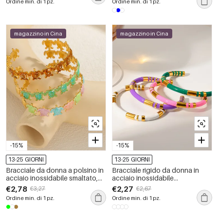
Ordine min. di 1 pz.
Ordine min. di 1 pz.
magazzino in Cina
magazzino in Cina
-15%
-15%
13-25 GIORNI
13-25 GIORNI
Bracciale da donna a polsino in
Bracciale rigido da donna in
acciaio inossidabile smaltato,
acciaio inossidabile
impermeabile, colore oro, stile
impermeabile color oro
€2,78
€2,27
€3,27
€2,67
vacanziero oceanico
Ordine min. di 1 pz.
Ordine min. di 1 pz.