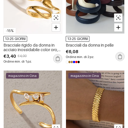
-15%
13-25 GIORNI
13-25 GIORNI
Bracciale rigido da donna in
Bracciali da donna in pelle
acciaio inossidabile color oro,
€6,08
dalla forma geometrica semplice
€3,40
€4,00
Ordine min. di 2 pz.
e impermeabile.
Ordine min. di 1 pz.
magazzino in Cina
magazzino in Cina