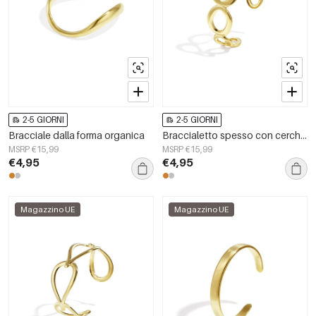
2-5 GIORNI
2-5 GIORNI
Bracciale dalla forma organica
Braccialetto spesso con cerchi organici
MSRP €15,99
MSRP €15,99
€4,95
€4,95
Magazzino UE
Magazzino UE