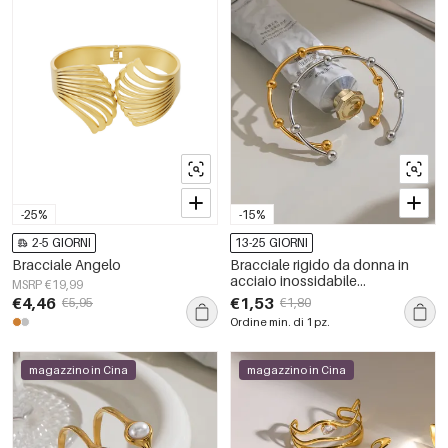
-25%
-15%
2-5 GIORNI
13-25 GIORNI
Bracciale Angelo
Bracciale rigido da donna in
acciaio inossidabile
MSRP €19,99
impermeabile color oro
€4,46
€1,53
€5,95
€1,80
Ordine min. di 1 pz.
magazzino in Cina
magazzino in Cina