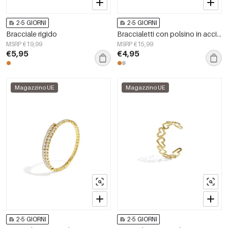
2-5 GIORNI
2-5 GIORNI
Bracciale rigido
Braccialetti con polsino in acciaio inossidabile, serie semplice casual quotidiana, gioielli da donna
MSRP €19,99
MSRP €15,99
€5,95
€4,95
Magazzino UE
Magazzino UE
2-5 GIORNI
2-5 GIORNI