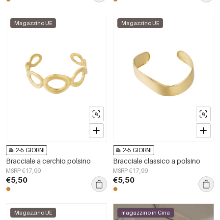
Magazzino UE
Magazzino UE
2-5 GIORNI
2-5 GIORNI
Bracciale a cerchio polsino
Bracciale classico a polsino
MSRP €17,99
MSRP €17,99
€5,50
€5,50
Magazzino UE
magazzino in Cina