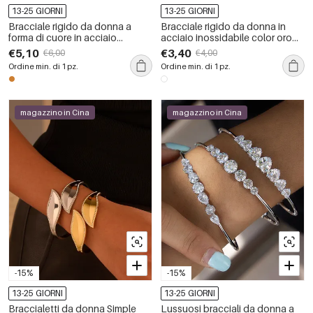
13-25 GIORNI
13-25 GIORNI
Bracciale rigido da donna a
Bracciale rigido da donna in
forma di cuore in acciaio
acciaio inossidabile color oro
inossidabile, impermeabile,
impermeabile con motivo
€5,10
€3,40
€6,00
€4,00
color oro.
floreale
Ordine min. di 1 pz.
Ordine min. di 1 pz.
magazzino in Cina
magazzino in Cina
-15%
-15%
13-25 GIORNI
13-25 GIORNI
Braccialetti da donna Simple
Lussuosi bracciali da donna a