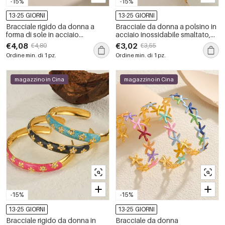
-15%
-15%
13-25 GIORNI
13-25 GIORNI
Bracciale rigido da donna a
Bracciale da donna a polsino in
forma di sole in acciaio
acciaio inossidabile smaltato,
inossidabile, impermeabile,
impermeabile, colore oro, stile
€4,08
€3,02
€4,80
€3,55
color oro.
vacanziero oceanico
Ordine min. di 1 pz.
Ordine min. di 1 pz.
magazzino in Cina
magazzino in Cina
-15%
-15%
13-25 GIORNI
13-25 GIORNI
Bracciale rigido da donna in
Bracciale da donna