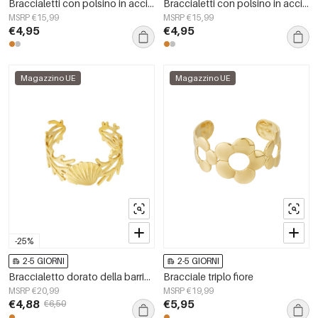
Braccialetti con polsino in acciaio inossidabile, serie casual e semplice, gioielli da donna
Braccialetti con polsino in acciaio inossidabile, serie casual e semplice, gioielli da donna
MSRP €15,99
MSRP €15,99
€4,95
€4,95
Magazzino UE
Magazzino UE
-25%
2-5 GIORNI
2-5 GIORNI
Braccialetto dorato della barriera corallina
Bracciale triplo fiore
MSRP €20,99
MSRP €19,99
€4,88
€5,95
€6,50