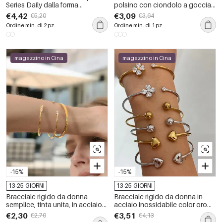
Series Daily dalla forma
polsino con ciondolo a goccia
irregolare, impermeabili, in
e cuore, in acciaio inossidabile
€4,42
€3,09
€5,20
€3,64
acciaio inossidabile color oro.
impermeabile e con zirconi.
Ordine min. di 2 pz.
Ordine min. di 1 pz.
magazzino in Cina
magazzino in Cina
-15%
-15%
13-25 GIORNI
13-25 GIORNI
Bracciale rigido da donna
Bracciale rigido da donna in
semplice, tinta unita, in acciaio
acciaio inossidabile color oro
inossidabile, impermeabile,
con zirconi e fiore a forma di
€2,30
€3,51
€2,70
€4,13
color oro, con zirconi.
cuore, impermeabile.