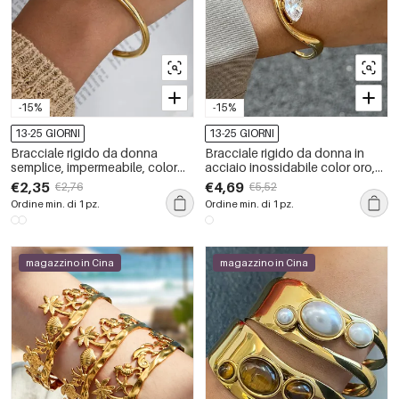
-15%
-15%
13-25 GIORNI
13-25 GIORNI
Bracciale rigido da donna
Bracciale rigido da donna in
semplice, impermeabile, color
acciaio inossidabile color oro,
oro, con zirconi.
impermeabile, con zirconi, dalla
€2,35
€4,69
€2,76
€5,52
forma lineare.
Ordine min. di 1 pz.
Ordine min. di 1 pz.
magazzino in Cina
magazzino in Cina