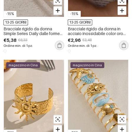
-15%
-15%
13-25 GIORNI
13-25 GIORNI
Bracciale rigido da donna
Bracciale rigido da donna in
Simple Series Daily dalle forme
acciaio inossidabile color oro
irregolari, in acciaio inossidabile
impermeabile con motivo a
€5,38
€2,96
€6,33
€3,48
impermeabile color oro con
freccia
Ordine min. di 1 pz.
Ordine min. di 1 pz.
zirconi.
magazzino in Cina
magazzino in Cina