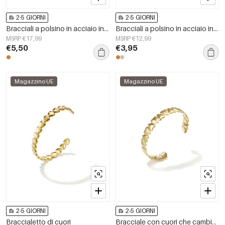
2-5 GIORNI
2-5 GIORNI
Bracciali a polsino in acciaio inossidabile, forma irregolare, casual, semplici, serie da donna.
Bracciali a polsino in acciaio inossidabile, linee semplici, serie Simple Daily, gioielli da donna
MSRP €17,99
MSRP €12,99
€5,50
€3,95
Magazzino UE
Magazzino UE
2-5 GIORNI
2-5 GIORNI
Braccialetto di cuori
Bracciale con cuori che cambiano