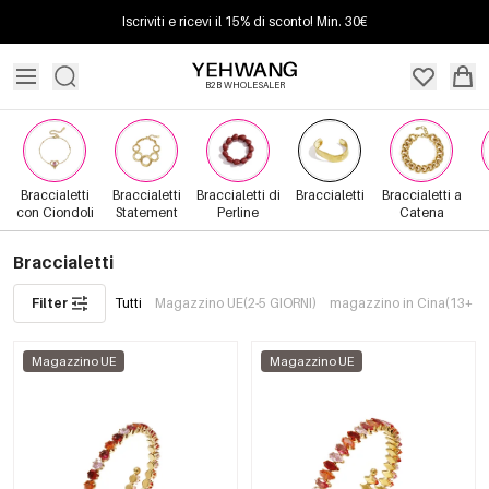
Iscriviti e ricevi il 15% di sconto! Min. 30€
B2B WHOLESALER
Braccialetti
Braccialetti
Braccialetti di
Braccialetti
Braccialetti a
con Ciondoli
Statement
Perline
Catena
Braccialetti
Filter
Tutti
Magazzino UE(2-5 GIORNI)
magazzino in Cina(13+ G
Magazzino UE
Magazzino UE