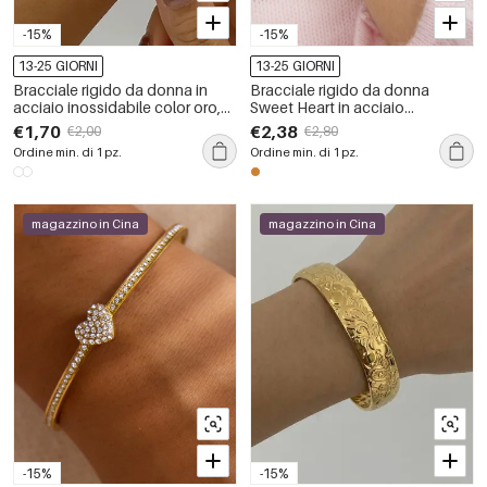
-15%
-15%
13-25 GIORNI
13-25 GIORNI
Bracciale rigido da donna in
Bracciale rigido da donna
acciaio inossidabile color oro,
Sweet Heart in acciaio
impermeabile, dalla forma
inossidabile impermeabile color
€1,70
€2,38
€2,00
€2,80
geometrica.
oro
Ordine min. di 1 pz.
Ordine min. di 1 pz.
magazzino in Cina
magazzino in Cina
-15%
-15%