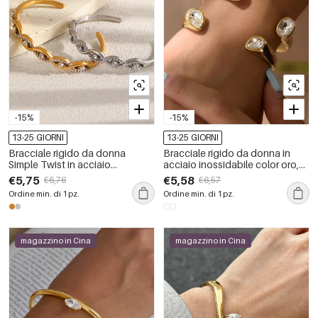
-15%
-15%
13-25 GIORNI
13-25 GIORNI
Bracciale rigido da donna
Bracciale rigido da donna in
Simple Twist in acciaio
acciaio inossidabile color oro,
inossidabile impermeabile color
con semplici linee a goccia e
€5,75
€5,58
€6,76
€6,57
oro con zirconi.
impermeabile.
Ordine min. di 1 pz.
Ordine min. di 1 pz.
magazzino in Cina
magazzino in Cina