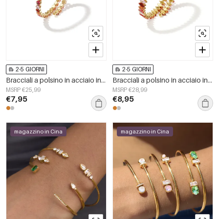
2-5 GIORNI
2-5 GIORNI
Bracciali a polsino in acciaio inossidabile, semplici, per tutti i giorni, serie Simple, gioielli da donna
Bracciali a polsino in acciaio inossidabile, forma ellittica, semplici, per tutti i giorni, serie Simple, gioielli da donna
MSRP €25,99
MSRP €28,99
€7,95
€8,95
magazzino in Cina
magazzino in Cina