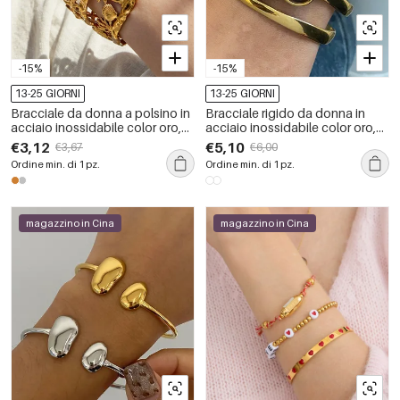
-15%
-15%
13-25 GIORNI
13-25 GIORNI
Bracciale da donna a polsino in
Bracciale rigido da donna in
acciaio inossidabile color oro,
acciaio inossidabile color oro,
stile Oceanic, impermeabile, con
impermeabile, con forma
€3,12
€5,10
€3,67
€6,00
conchiglie, ideale per le
geometrica e pietra naturale.
Ordine min. di 1 pz.
Ordine min. di 1 pz.
vacanze.
magazzino in Cina
magazzino in Cina