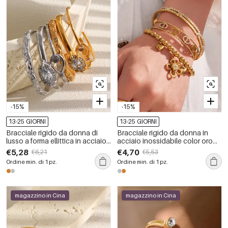
-15%
-15%
13-25 GIORNI
13-25 GIORNI
Bracciale rigido da donna di
Bracciale rigido da donna in
lusso a forma ellittica in acciaio
acciaio inossidabile color oro
inossidabile color oro
con zirconi, a forma geometrica
€5,28
€4,70
€6,21
€5,53
impermeabile con zirconi.
floreale, impermeabile.
Ordine min. di 1 pz.
Ordine min. di 1 pz.
magazzino in Cina
magazzino in Cina