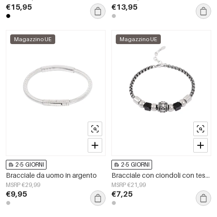
€15,95
€13,95
Magazzino UE
Magazzino UE
2-5 GIORNI
2-5 GIORNI
Bracciale da uomo in argento
Bracciale con ciondoli con teschio
MSRP €29,99
MSRP €21,99
€9,95
€7,25