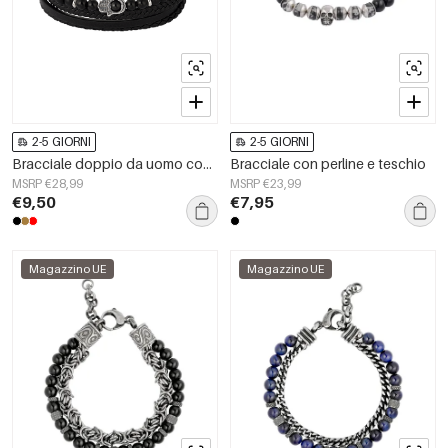
2-5 GIORNI
2-5 GIORNI
Bracciale doppio da uomo con ciondolo a mano - Nero Argento
Bracciale con perline e teschio
MSRP €28,99
MSRP €23,99
€9,50
€7,95
Magazzino UE
Magazzino UE