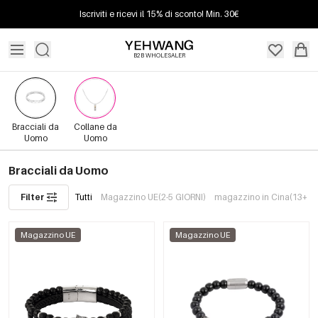
Iscriviti e ricevi il 15% di sconto! Min. 30€
B2B WHOLESALER
Bracciali da
Collane da
Uomo
Uomo
Bracciali da Uomo
Filter
Tutti
Magazzino UE(2-5 GIORNI)
magazzino in Cina(13+ G
Magazzino UE
Magazzino UE