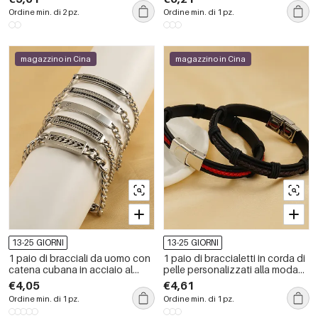
alla moda transfrontalieri,
Ordine min. di 2 pz.
Ordine min. di 1 pz.
braccialetti unisex da uomo
magazzino in Cina
magazzino in Cina
13-25 GIORNI
13-25 GIORNI
1 paio di bracciali da uomo con
1 paio di braccialetti in corda di
catena cubana in acciaio al
pelle personalizzati alla moda
titanio transfrontaliero, design di
retrò da uomo, stile freddo, in
€4,05
€4,61
nicchia di alta qualità, gioielli
pelle intrecciata, braccialetti da
Ordine min. di 1 pz.
Ordine min. di 1 pz.
con catena NK, bracciale unisex
donna, unisex, da uomo
da uomo e da donna