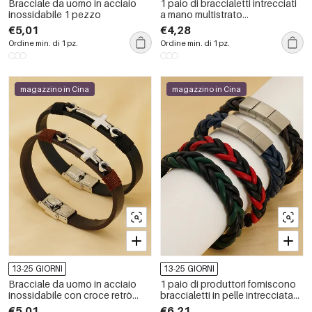
Bracciale da uomo in acciaio
1 paio di braccialetti intrecciati
inossidabile 1 pezzo
a mano multistrato
transfrontalieri da uomo, in
€5,01
€4,28
acciaio inossidabile, in corda di
Ordine min. di 1 pz.
Ordine min. di 1 pz.
pelle, unisex, da uomo
magazzino in Cina
magazzino in Cina
13-25 GIORNI
13-25 GIORNI
Bracciale da uomo in acciaio
1 paio di produttori forniscono
inossidabile con croce retrò
braccialetti in pelle intrecciata
della serie classica, 1 pezzo
per uomo e donna, braccialetti
€5,01
€6,21