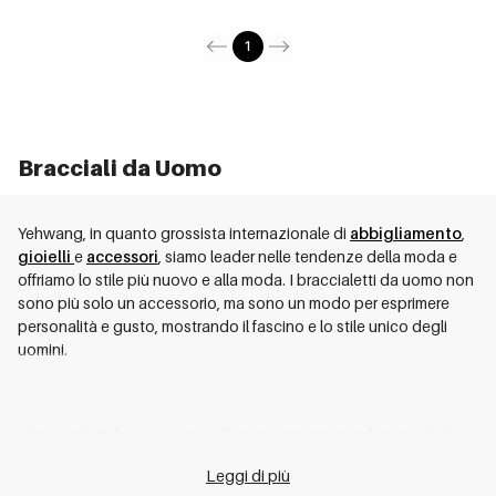
1
Bracciali da Uomo
Yehwang, in quanto grossista internazionale di
abbigliamento
,
gioielli
e
accessori
, siamo leader nelle tendenze della moda e
offriamo lo stile più nuovo e alla moda. I braccialetti da uomo non
sono più solo un accessorio, ma sono un modo per esprimere
personalità e gusto, mostrando il fascino e lo stile unico degli
uomini.
I braccialetti da uomo sono diventati una parte indispensabile
del mondo della moda, non solo come accessori, ma anche come
Leggi di più
modo per esprimere personalità e stile. Che siano indossati da