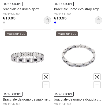
2-5 GIORNI
2-5 GIORNI
bracciale da uomo apex
Bracciale uomo evo strap argento blu
MSRP €32,99
MSRP €41,99
€10,95
€13,95
Magazzino UE
Magazzino UE
2-5 GIORNI
2-5 GIORNI
Bracciale da uomo casual - nero/argento
bracciale da uomo a doppia catena
MSRP €47,99
MSRP €41,99