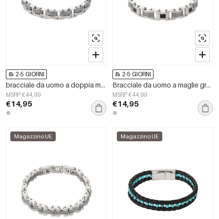
2-5 GIORNI
2-5 GIORNI
bracciale da uomo a doppia maglia
Bracciale da uomo a maglie grosse di classe color argento
MSRP €44,99
MSRP €44,99
€14,95
€14,95
Magazzino UE
Magazzino UE