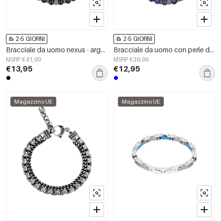
2-5 GIORNI
2-5 GIORNI
Bracciale da uomo nexus - argento nero
Bracciale da uomo con perle di fenice
MSRP €41,99
MSRP €38,99
€13,95
€12,95
Magazzino UE
Magazzino UE