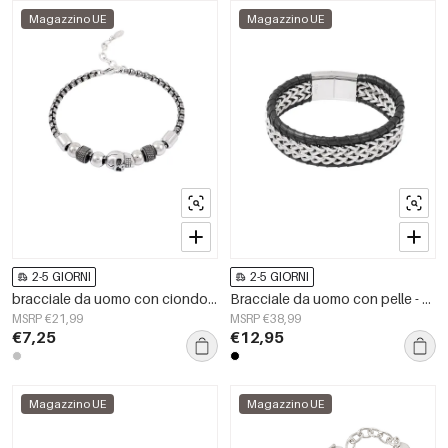
Magazzino UE
Magazzino UE
2-5 GIORNI
2-5 GIORNI
bracciale da uomo con ciondoli a forma di teschio
Bracciale da uomo con pelle - argento nero
MSRP €21,99
MSRP €38,99
€7,25
€12,95
Magazzino UE
Magazzino UE