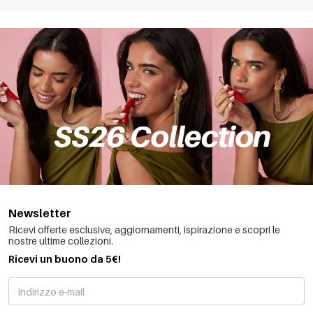
soli o abbinati ad altri accessori, un braccialetto alla moda può
aggiungere un fascino unico all'aspetto complessivo di un uomo.
Yehwang, come grossista di braccialetti da
uomo con una varietà di stili
Nella nostra serie all'ingrosso, troverete una vasta gamma di
braccialetti da uomo, che coprono diversi stili e materiali. Dai
classici modelli a catena ai design in pelle alla moda, dalle texture
metalliche semplici agli stili intrecciati complessi, la serie di
Newsletter
braccialetti da uomo di Yehwang può soddisfare le esigenze e le
Ricevi offerte esclusive, aggiornamenti, ispirazione e scopri le
preferenze di ogni uomo.
nostre ultime collezioni.
Ricevi un buono da 5€!
I braccialetti da uomo non sono solo
accessori
di moda, ma
anche simboli di gusto e personalità. Un braccialetto