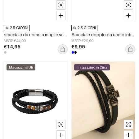
2-5 GIORNI
2-5 GIORNI
bracciale da uomo a maglie semplici
Bracciale doppio da uomo intrecciato con perline al centro
MSRP €44,99
MSRP €29,99
€14,95
€9,95
Magazzino UE
magazzino in Cina