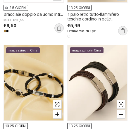
2-5 GIORNI
13-25 GIORNI
Bracciale doppio da uomo intrecciato con perline e ciondolo teschio - marrone/nero
1 paio retrò tutto-fiammifero
teschio cordino in pelle
MSRP €28,99
intrecciata braccialetto uomo
€9,50
€5,49
titanio acciaio chiusura
Ordine min. di 1 pz.
magnetica braccialetto
accessori uomo uomo
braccialetto
magazzino in Cina
magazzino in Cina
13-25 GIORNI
13-25 GIORNI