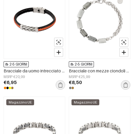
2-5 GIORNI
2-5 GIORNI
Bracciale da uomo intrecciato in argento - arancione
Bracciale con mezze ciondoli a mezza catena
MSRP €20,99
MSRP €25,99
€6,95
€8,50
Magazzino UE
Magazzino UE