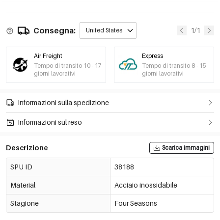
Consegna:
1/1
United States
Air Freight
Express
Tempo di transito 10 - 17
Tempo di transito 8 - 15
giorni lavorativi
giorni lavorativi
Informazioni sulla spedizione
Informazioni sul reso
Descrizione
Scarica immagini
SPU ID
38188
Material
Acciaio inossidabile
Stagione
Four Seasons