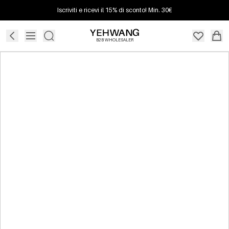
Iscriviti e ricevi il 15% di sconto! Min. 30€
B2B WHOLESALER