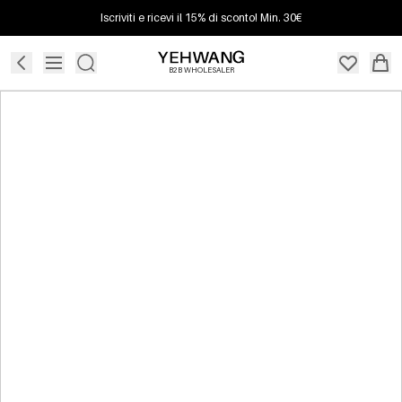
Iscriviti e ricevi il 15% di sconto! Min. 30€
B2B WHOLESALER