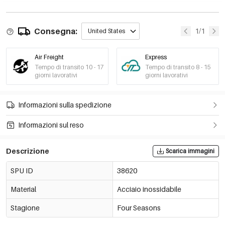
Consegna:
1/1
United States
Air Freight
Express
Tempo di transito 10 - 17
Tempo di transito 8 - 15
giorni lavorativi
giorni lavorativi
Informazioni sulla spedizione
Informazioni sul reso
Descrizione
Scarica immagini
SPU ID
38620
Material
Acciaio inossidabile
Stagione
Four Seasons