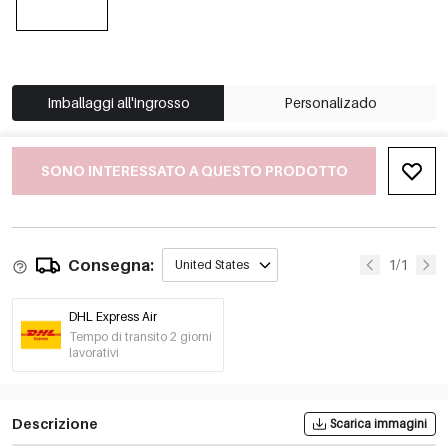
Imballaggi all'ingrosso
Personalizado
SONO INTERESSATO A QUESTO PRODOTTO
Consegna:
1/1
United States
DHL Express Air
Tempo di transito 2 giorni
lavorativi
Descrizione
Scarica immagini