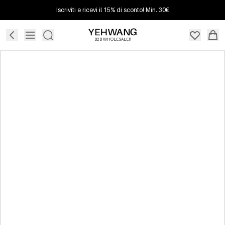
Iscriviti e ricevi il 15% di sconto! Min. 30€
B2B WHOLESALER