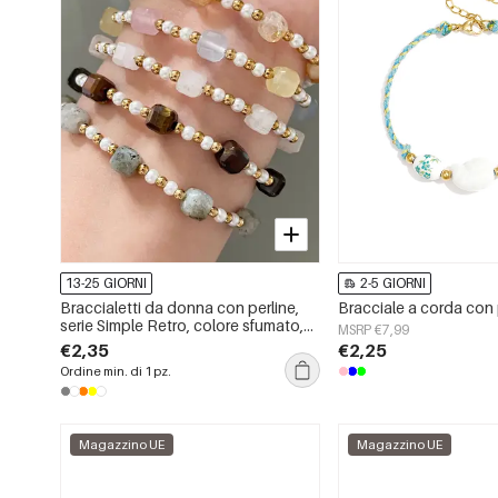
13-25 GIORNI
2-5 GIORNI
Braccialetti da donna con perline,
serie Simple Retro, colore sfumato,
MSRP €7,99
pietre naturali, colore oro.
€2,35
€2,25
Ordine min. di 1 pz.
Magazzino UE
Magazzino UE