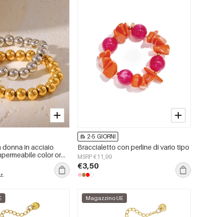
2-5 GIORNI
a donna in acciaio
Braccialetto con perline di vario tipo
mpermeabile color oro
MSRP €11,99
€3,50
z.
E
Magazzino UE