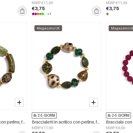
MSRP €11,99
MSRP €11,99
€3,75
€3,75
+1
Magazzino UE
Magazzino U
2-5 GIORNI
2-5 GIORNI
Braccialetti in acrilico con perline, forma irregolare, semplici, per tutti i giorni, serie Simple, gioielli da donna
Braccialetti in acrilico con perline, forma irregolare, semplici, per tutti i giorni, serie Simple, gioielli da donna
MSRP €11,99
MSRP €8,99