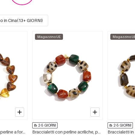
o in Cina(13+ GIORNI)
Magazzino UE
Magazzino U
2-5 GIORNI
2-5 GIORNI
Bracciale elastico con perline a forma di cuore
Braccialetti con perline acriliche, perline semplici, serie Simple Daily, gioielli da donna