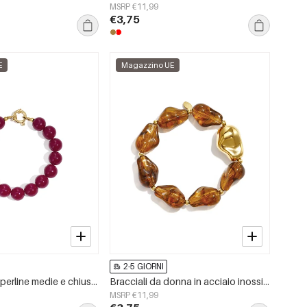
MSRP €11,99
€3,75
E
Magazzino UE
2-5 GIORNI
Bracciale con perline medie e chiusura frontale - 12 mm
Bracciali da donna in acciaio inossidabile con perline, forma irregolare, casual, semplici, per tutti i giorni.
MSRP €11,99