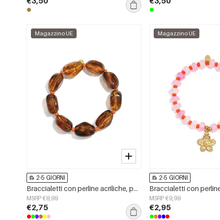
€3,50
€3,50
Magazzino UE
Magazzino UE
2-5 GIORNI
2-5 GIORNI
Braccialetti con perline acriliche, perline semplici, serie Simple Daily, gioielli da donna
MSRP €8,99
MSRP €9,99
€2,75
€2,95