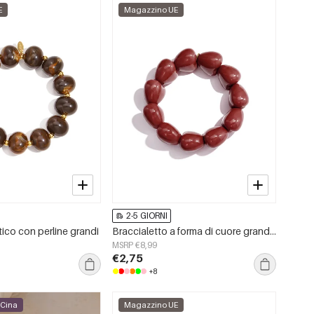
E
Magazzino UE
2-5 GIORNI
tico con perline grandi
Braccialetto a forma di cuore grande con 11 perline
MSRP €8,99
€2,75
+8
 Cina
Magazzino UE