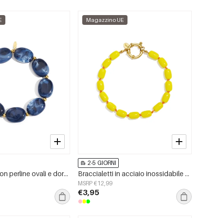
E
Magazzino UE
2-5 GIORNI
Braccialetto con perline ovali e dorate
Braccialetti in acciaio inossidabile con perline, tinta unita, semplici, per tutti i giorni, serie Simple, gioielli da donna
MSRP €12,99
€3,95