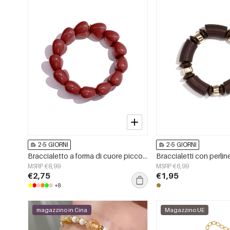
2-5 GIORNI
2-5 GIORNI
Braccialetto a forma di cuore piccolo con 13 perline
MSRP €8,99
MSRP €6,99
€2,75
€1,95
+8
magazzino in Cina
Magazzino UE