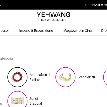
S
✨
Iscriviti e 
B2B WHOLESALER
essori
Imballo & Esposizione
Magazzino in Cina
Dro
categoria.
Braccialetti di
Braccialetti
Perline
Set di
no
Bracciali