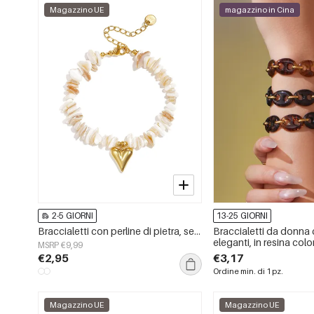
Magazzino UE
magazzino in Cina
2-5 GIORNI
13-25 GIORNI
Braccialetti con perline di pietra, serie &quot;Vacanze quotidiane romantiche&quot;, gioielli da donna.
Braccialetti da donna 
eleganti, in resina colo
MSRP €9,99
motivo patchwork sfum
€2,95
€3,17
Simple.
Ordine min. di 1 pz.
Magazzino UE
Magazzino UE