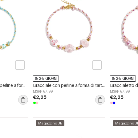
2-5 GIORNI
2-5 GIORNI
Bracciale a corda con perline a forma di conchiglia e di fiori
Bracciale con perline a forma di tartaruga e conchiglia e motivo a corda
MSRP €7,99
MSRP €7,99
€2,25
€2,25
Magazzino UE
Magazzino U