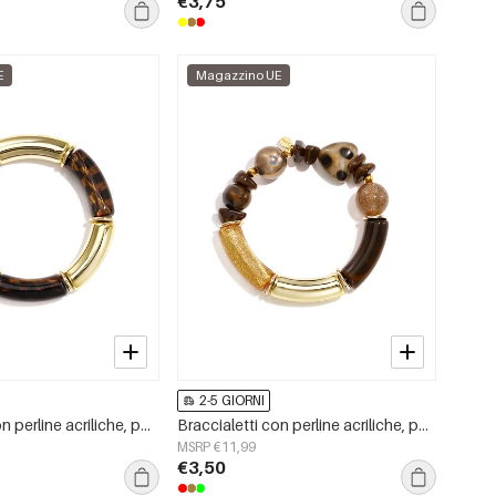
€3,75
E
Magazzino UE
2-5 GIORNI
Braccialetti con perline acriliche, perline semplici, serie Simple Daily, gioielli da donna
Braccialetti con perline acriliche, perline semplici, serie Simple Daily, gioielli da donna
MSRP €11,99
€3,50