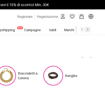
ricevi il 15% di sconto! Min. 30€
Registrare
Registrazione
pshipping
Campagne
Saldi
Marchi
Servizio All'In
Braccialetti a
Bangles
Catena