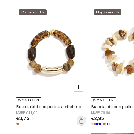
Magazzino UE
Magazzino UE
2-5 GIORNI
2-5 GIORNI
Braccialetti con perline acriliche, perline semplici, serie Simple Daily, gioielli da donna
MSRP €11,99
MSRP €9,99
€3,75
€2,95
+3