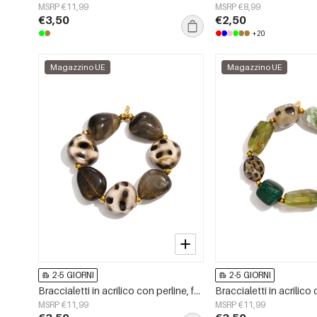
MSRP €11,99
MSRP €8,99
€3,50
€2,50
+20
Magazzino UE
Magazzino UE
2-5 GIORNI
2-5 GIORNI
Braccialetti in acrilico con perline, forma irregolare, semplici, per tutti i giorni, serie Simple, gioielli da donna
MSRP €11,99
MSRP €11,99