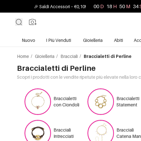
00
D
18
H
50
M
33
🎉 Saldi Accessori – €0,10!
Nuovo
I Più Venduti
Gioielleria
Abiti
Acc
Home
/
Gioielleria
/
Bracciali
/
Braccialetti di Perline
Braccialetti di Perline
Scopri i prodotti con le vendite ripetute più elevate nella loro 
Braccialetti
Braccialetti
con Ciondoli
Statement
Bracciali
Bracciali
Intrecciati
Catena Ma