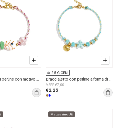
2-5 GIORNI
Braccialetto di perline con motivo a corda, pesci e stelle.
Braccialetto con perline a forma di corda, stella marina e conchiglia.
MSRP €7,99
€2,25
E
Magazzino UE