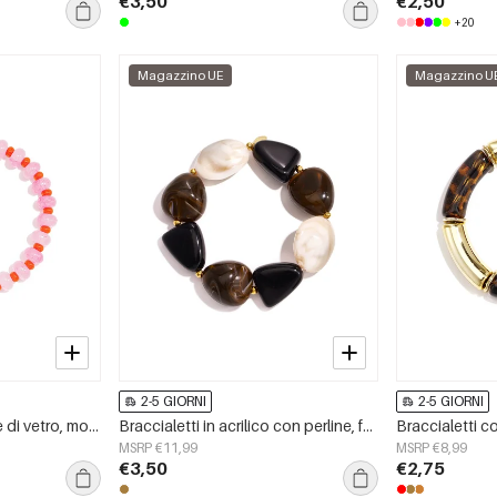
€3,50
€2,50
+20
Magazzino UE
Magazzino U
2-5 GIORNI
2-5 GIORNI
Braccialetti con perline di vetro, modello floreale, casual, per tutti i giorni, semplici, gioielli da donna
Braccialetti in acrilico con perline, forma irregolare, semplici, per tutti i giorni, serie Simple, gioielli da donna
MSRP €11,99
MSRP €8,99
€3,50
€2,75