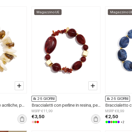
Magazzino UE
Magazzino U
2-5 GIORNI
2-5 GIORNI
Braccialetti con perline acriliche, perline semplici, serie Simple Daily, gioielli da donna
Braccialetti con perline in resina, perline, serie Sweet Daily Romantic, gioielli da donna
MSRP €11,99
MSRP €8,99
€3,50
€2,50
+2