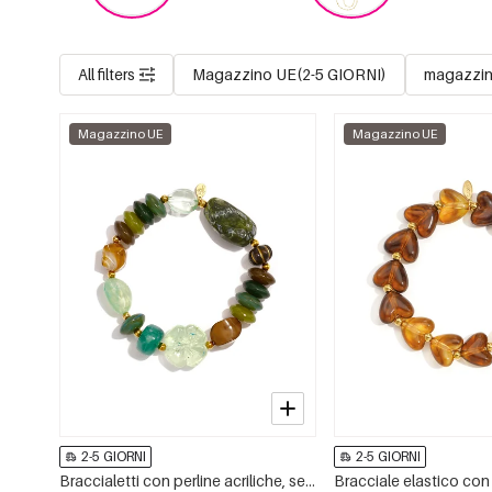
All filters
Magazzino UE(2-5 GIORNI)
magazzin
Magazzino UE
Magazzino UE
2-5 GIORNI
2-5 GIORNI
Braccialetti con perline acriliche, serie casual e semplice per tutti i giorni, gioielli da donna.