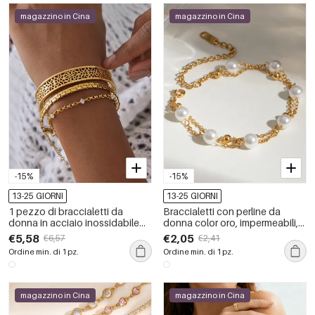
magazzino in Cina
magazzino in Cina
-15%
-15%
13-25 GIORNI
13-25 GIORNI
1 pezzo di braccialetti da
Braccialetti con perline da
donna in acciaio inossidabile
donna color oro, impermeabili,
scavato, impermeabili, color oro
in acciaio inossidabile, serie
€5,58
€2,05
€6,57
€2,41
lussuosa, 1 pezzo
Ordine min. di 1 pz.
Ordine min. di 1 pz.
magazzino in Cina
magazzino in Cina