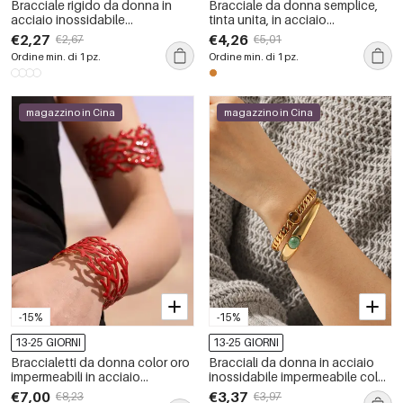
Bracciale rigido da donna in
Bracciale da donna semplice,
acciaio inossidabile
tinta unita, in acciaio
impermeabile color oro
inossidabile, impermeabile,
€2,27
€4,26
€2,67
€5,01
color oro con strass.
Ordine min. di 1 pz.
Ordine min. di 1 pz.
magazzino in Cina
magazzino in Cina
-15%
-15%
13-25 GIORNI
13-25 GIORNI
Braccialetti da donna color oro
Bracciali da donna in acciaio
impermeabili in acciaio
inossidabile impermeabile color
inossidabile color corallo
oro con pietre naturali
€7,00
€3,37
€8,23
€3,97