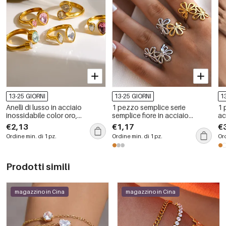
13-25 GIORNI
13-25 GIORNI
1
Anelli di lusso in acciaio
1 pezzo semplice serie
1 
inossidabile color oro,
semplice fiore in acciaio
ac
impermeabili, con pietre
inossidabile impermeabile
im
€2,13
€1,17
€
preziose.
color oro anelli dichiarazione
co
Ordine min. di 1 pz.
Ordine min. di 1 pz.
Ord
Prodotti simili
magazzino in Cina
magazzino in Cina