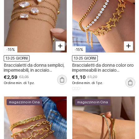
-15%
-15%
13-25 GIORNI
13-25 GIORNI
Braccialetti da donna semplici,
Braccialetti da donna color oro
impermeabili, in acciaio
impermeabili in acciaio
inossidabile color oro con
inossidabile con stella classica,
€2,59
€1,10
€3,05
€1,29
ciondoli e zirconi.
1 pezzo
Ordine min. di 1 pz.
Ordine min. di 1 pz.
magazzino in Cina
magazzino in Cina