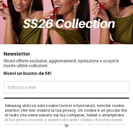
Newsletter
Ricevi offerte esclusive, aggiornamenti, ispirazione e scopri le
nostre ultime collezioni.
Ricevi un buono da 5€!
MI STO REGISTRANDO
Yehwang utilizza solo cookie tecnici e funzionali, nonché cookie
analitici che non violano la tua privacy. Un cookie è un piccolo file
di testo che viene salvato sul tuo computer, tablet o smartphone
al tuo primo accesso a questo sito web.I cookie che utilizziamo
INFO
sono necessari per il funzionamento tecnico del sito web e per la
facilità d'uso. Consentono al sito web di funzionare correttamente