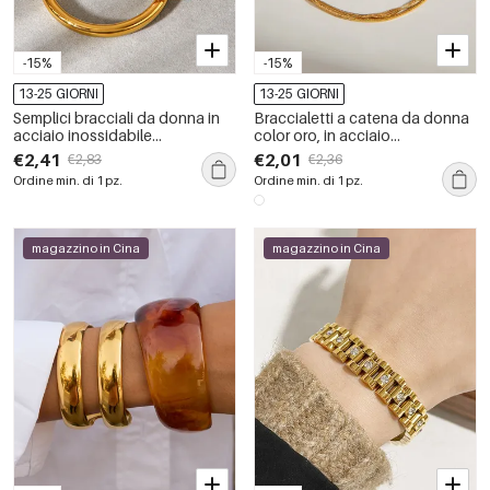
-15%
-15%
13-25 GIORNI
13-25 GIORNI
Semplici bracciali da donna in
Braccialetti a catena da donna
acciaio inossidabile
color oro, in acciaio
impermeabile color oro.
inossidabile, impermeabili,
€2,41
€2,01
€2,83
€2,36
eleganti e delicati, 1 pezzo
Ordine min. di 1 pz.
Ordine min. di 1 pz.
magazzino in Cina
magazzino in Cina