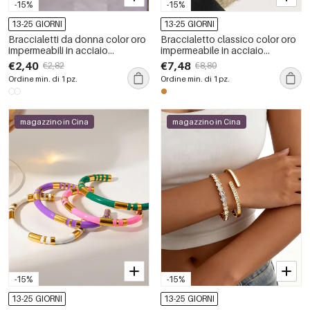
-15%
-15%
13-25 GIORNI
13-25 GIORNI
Braccialetti da donna color oro
Braccialetto classico color oro
impermeabili in acciaio
impermeabile in acciaio
inossidabile classico a tinta
inossidabile con catena da 1
€2,40
€7,48
€2,82
€8,80
unita, 1 pezzo
pezzo
Ordine min. di 1 pz.
Ordine min. di 1 pz.
magazzino in Cina
magazzino in Cina
-15%
-15%
13-25 GIORNI
13-25 GIORNI