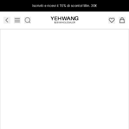
Iscriviti e ricevi il 15% di sconto! Min. 30€
B2B WHOLESALER