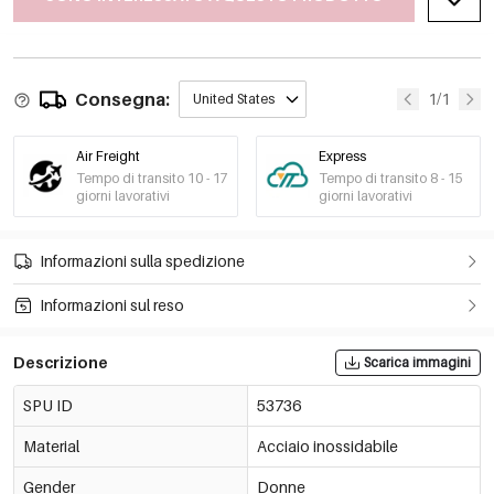
Consegna:
1/1
United States
Air Freight
Express
Tempo di transito 10 - 17
Tempo di transito 8 - 15
giorni lavorativi
giorni lavorativi
Informazioni sulla spedizione
Informazioni sul reso
Descrizione
Scarica immagini
SPU ID
53736
Material
Acciaio inossidabile
Gender
Donne