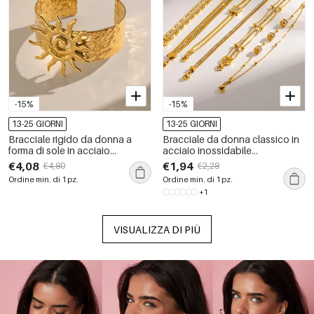
-15%
-15%
13-25 GIORNI
13-25 GIORNI
Bracciale rigido da donna a
Bracciale da donna classico in
forma di sole in acciaio
acciaio inossidabile
inossidabile, impermeabile,
impermeabile color oro con
€4,08
€1,94
€4,80
€2,28
color oro.
strass e catena.
Ordine min. di 1 pz.
Ordine min. di 1 pz.
+1
VISUALIZZA DI PIÙ