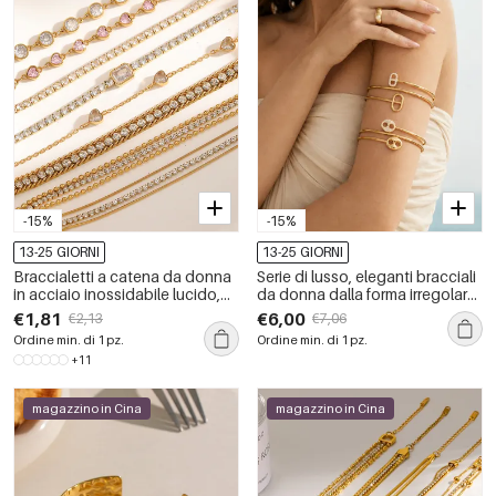
-15%
-15%
13-25 GIORNI
13-25 GIORNI
Braccialetti a catena da donna
Serie di lusso, eleganti bracciali
in acciaio inossidabile lucido,
da donna dalla forma irregolare
impermeabili, color oro con
in acciaio inossidabile,
€1,81
€6,00
€2,13
€7,06
strass
impermeabili e color oro.
Ordine min. di 1 pz.
Ordine min. di 1 pz.
+11
magazzino in Cina
magazzino in Cina