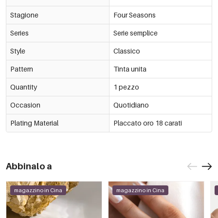
Stagione
Four Seasons
Series
Serie semplice
Style
Classico
Pattern
Tinta unita
Quantity
1 pezzo
Occasion
Quotidiano
Plating Material
Placcato oro 18 carati
Abbinalo a
magazzino in Cina
magazzino in Cina