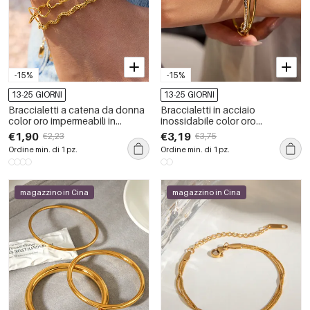
-15%
-15%
13-25 GIORNI
13-25 GIORNI
Braccialetti a catena da donna
Braccialetti in acciaio
color oro impermeabili in
inossidabile color oro
acciaio inossidabile con
impermeabili
€1,90
€3,19
€2,23
€3,75
torsione classica da 1 pezzo
Ordine min. di 1 pz.
Ordine min. di 1 pz.
magazzino in Cina
magazzino in Cina