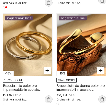
classico da 1 pezzo
Ordine min. di 1 pz.
Ordine min. di 1 pz.
magazzino in Cina
magazzino in Cina
-15%
-15%
13-25 GIORNI
13-25 GIORNI
Braccialetto color oro
Braccialetti da donna color oro
impermeabile in acciaio
impermeabili in acciaio
inossidabile da 1 pezzo
inossidabile classico a tinta
€3,58
€3,13
€4,21
€3,68
unita, 1 pezzo
Ordine min. di 1 pz.
Ordine min. di 1 pz.