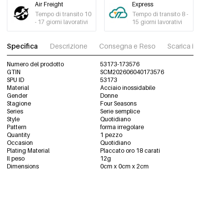
Air Freight
Express
Tempo di transito 10
Tempo di transito 8 -
- 17 giorni lavorativi
15 giorni lavorativi
Specifica
Descrizione
Consegna e Reso
Scarica immagini
Numero del prodotto
53173-173576
GTIN
SCM202606040173576
SPU ID
53173
Material
Acciaio inossidabile
Gender
Donne
Stagione
Four Seasons
Series
Serie semplice
Style
Quotidiano
Pattern
forma irregolare
Quantity
1 pezzo
Occasion
Quotidiano
Plating Material
Placcato oro 18 carati
Il peso
12g
Dimensions
0cm x 0cm x 2cm