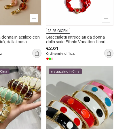
13-25 GIORNI
a donna in acrilico con
Braccialetti intrecciati da donna
etrò, dalla forma
della serie Ethnic Vacation Heart
emplice.
Star in tessuto color oro
€2,61
z.
Ordine min. di 1 pz.
 Cina
magazzino in Cina