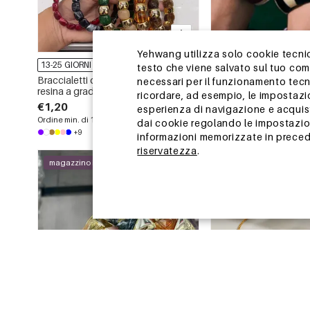
Yehwang utilizza solo cookie tecnici
13-25 GIORNI
13-25 GIORNI
testo che viene salvato sul tuo co
Braccialetti da donna con perline in
Bracciali da donna in 
necessari per il funzionamento tecn
resina a gradiente di colore
motivo a righe punk e c
ricordare, ad esempio, le impostazi
€1,20
€3,46
esperienza di navigazione e acquisto
Ordine min. di 1 pz.
Ordine min. di 1 pz.
dai cookie regolando le impostazion
+9
informazioni memorizzate in precede
riservatezza
.
magazzino in Cina
magazzino in Cina