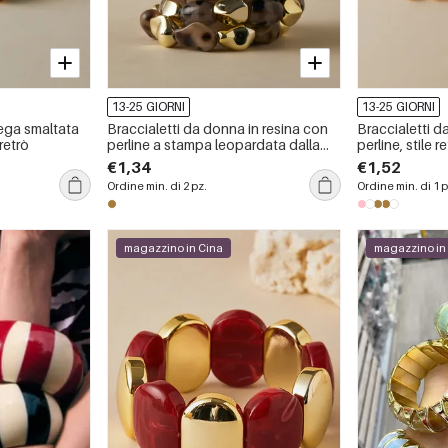
13-25 GIORNI
13-25 GIORNI
lega smaltata
Braccialetti da donna in resina con
Braccialetti d
retrò
perline a stampa leopardata dalla
perline, stile r
forma irregolare e dallo stile retrò.
irregolare e s
€1,34
€1,52
Ordine min. di 2 pz.
Ordine min. di 1 p
magazzino in Cina
magazzino in