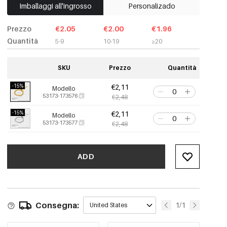
Imballaggi all'ingrosso
Personalizado
Prezzo
€2.05
€2.00
€1.96
Quantità
5-9
10-19
≥20
SKU
Prezzo
Quantità
-15%
€2,11
Modello
53173-173576
€2,48
-15%
€2,11
Modello
53173-173577
€2,48
ADD
Consegna:
1/1
United States