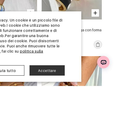
vacy. Un cookie è un piccolo file di
13-25 GIORNI
web.I cookie che utilizziamo sono
a donna in acrilico con
Bracciali da donna in lega con forma
di funzionare correttamente e di
punk, con forme
geometrica smaltata
web.Per garantire una buona
sfumature di colore.
€4,26
so dei cookie. Puoi disiscriverti
z.
Ordine min. di 1 pz.
ie. Puoi anche rimuovere tutte le
 fai clic su
politica sulla
 Cina
magazzino in Cina
iuta tutto
Accettare