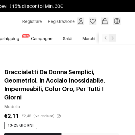
ricevi il 15% di sconto! Min. 30€
Registrare
Registrazione
pshipping
Campagne
Saldi
Marchi
Servizio All'In
Braccialetti Da Donna Semplici,
Geometrici, In Acciaio Inossidabile,
Impermeabili, Color Oro, Per Tutti I
Giorni
Modello
€2,11
€2,48
(Iva esclusa)
13-25 GIORNI