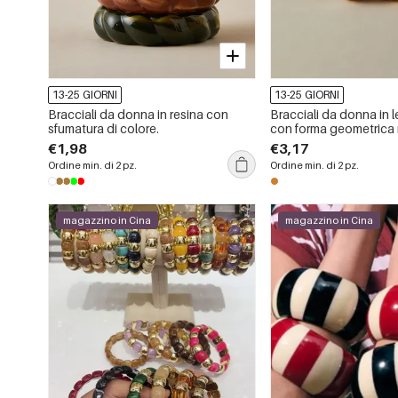
13-25 GIORNI
13-25 GIORNI
Bracciali da donna in resina con
Bracciali da donna in 
sfumatura di colore.
con forma geometrica 
€1,98
€3,17
Ordine min. di 2 pz.
Ordine min. di 2 pz.
magazzino in Cina
magazzino in Cina