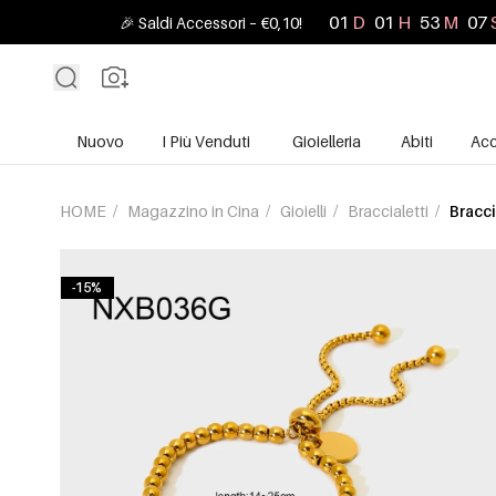
01
D
01
H
53
M
06
🎉 Saldi Accessori – €0,10!
Nuovo
I Più Venduti
Gioielleria
Abiti
Acc
HOME
/
Magazzino in Cina
/
Gioielli
/
Braccialetti
/
Bracci
-15%