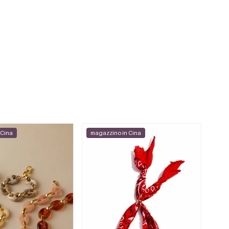
 Cina
magazzino in Cina