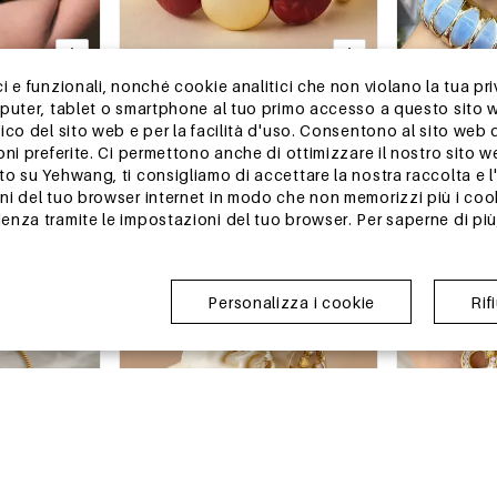
 e funzionali, nonché cookie analitici che non violano la tua pri
13-25 GIORNI
13-25 GIORNI
mputer, tablet o smartphone al tuo primo accesso a questo sito 
resina con
Braccialetti da donna con perline in
Braccialetti d
ico del sito web e per la facilità d'uso. Consentono al sito web 
olori misti.
resina CCB
perline, stile 
oni preferite. Ci permettono anche di ottimizzare il nostro sito 
geometriche e 
€1,32
€2,00
 su Yehwang, ti consigliamo di accettare la nostra raccolta e l'u
Ordine min. di 1 pz.
Ordine min. di 1 p
i del tuo browser internet in modo che non memorizzi più i cook
+5
+4
nza tramite le impostazioni del tuo browser. Per saperne di più,
magazzino in Cina
magazzino in
Personalizza i cookie
Rif