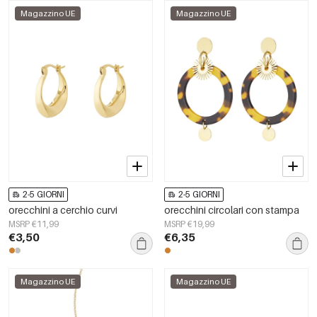
Magazzino UE
Magazzino UE
2-5 GIORNI
2-5 GIORNI
orecchini a cerchio curvi
orecchini circolari con stampa
MSRP €11,99
MSRP €19,99
€3,50
€6,35
Magazzino UE
Magazzino UE