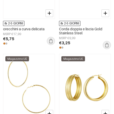
2-5 GIORNI
2-5 GIORNI
orecchini a curva delicata
Corda doppia e liscia Gold
Stainless Steel
MSRP €17,99
€5,75
MSRP €9,99
€3,25
Magazzino UE
Magazzino UE