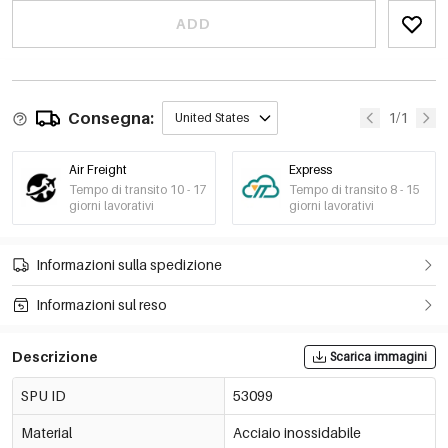
ADD
Consegna:
1/1
United States
Air Freight
Express
Tempo di transito 10 - 17
Tempo di transito 8 - 15
giorni lavorativi
giorni lavorativi
Informazioni sulla spedizione
Informazioni sul reso
Descrizione
Scarica immagini
SPU ID
53099
Material
Acciaio inossidabile