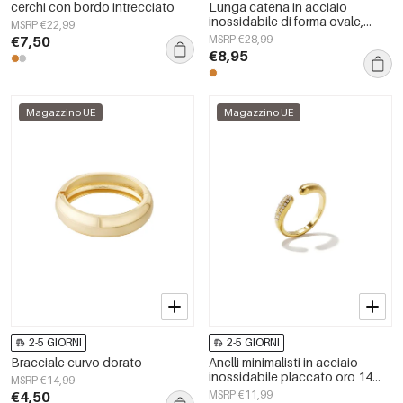
cerchi con bordo intrecciato
Lunga catena in acciaio
inossidabile di forma ovale,
MSRP €22,99
semplice, serie per tutti i giorni,
€7,50
MSRP €28,99
gioielli da donna
€8,95
Magazzino UE
Magazzino UE
2-5 GIORNI
2-5 GIORNI
Bracciale curvo dorato
Anelli minimalisti in acciaio
inossidabile placcato oro 14
MSRP €14,99
carati, modello cerchio, casual,
€4,50
MSRP €11,99