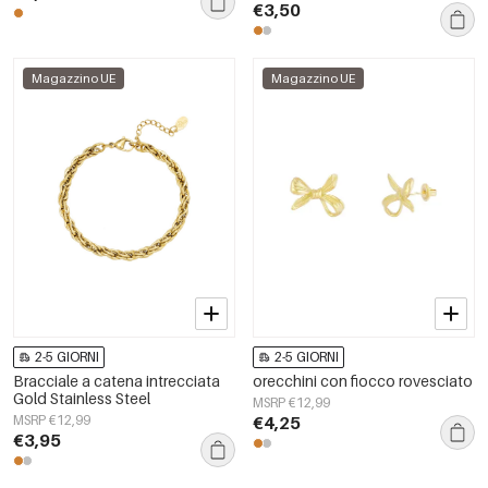
per tutti i giorni, della serie
€3,50
Simple, gioielli da donna.
Magazzino UE
Magazzino UE
2-5 GIORNI
2-5 GIORNI
Bracciale a catena intrecciata
orecchini con fiocco rovesciato
Gold Stainless Steel
MSRP €12,99
MSRP €12,99
€4,25
€3,95