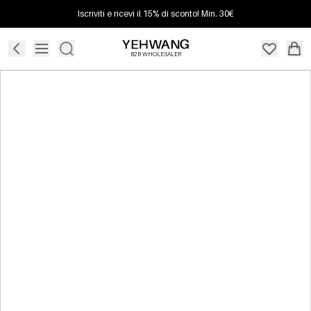
Iscriviti e ricevi il 15% di sconto! Min. 30€
B2B WHOLESALER