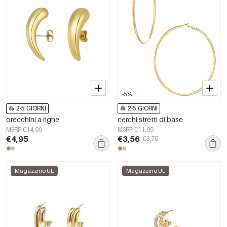
-5%
2-5 GIORNI
2-5 GIORNI
orecchini a righe
cerchi stretti di base
MSRP €14,99
MSRP €11,99
€4,95
€3,56
€3,75
Magazzino UE
Magazzino UE