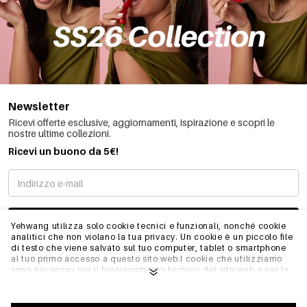
Newsletter
Ricevi offerte esclusive, aggiornamenti, ispirazione e scopri le
nostre ultime collezioni.
Ricevi un buono da 5€!
MI STO REGISTRANDO
Yehwang utilizza solo cookie tecnici e funzionali, nonché cookie
analitici che non violano la tua privacy. Un cookie è un piccolo file
di testo che viene salvato sul tuo computer, tablet o smartphone
al tuo primo accesso a questo sito web.I cookie che utilizziamo
INFO
sono necessari per il funzionamento tecnico del sito web e per la
facilità d'uso. Consentono al sito web di funzionare correttamente
e di ricordare, ad esempio, le impostazioni preferite. Ci
permettono anche di ottimizzare il nostro sito web.Per garantire