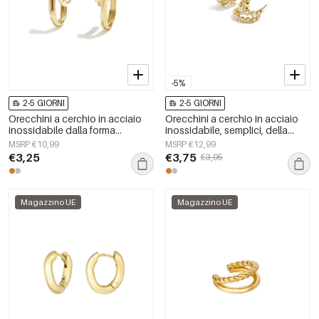
-5%
2-5 GIORNI
2-5 GIORNI
Orecchini a cerchio in acciaio
Orecchini a cerchio in acciaio
inossidabile dalla forma
inossidabile, semplici, della
geometrica, casual e semplici,
serie Daily Simple, gioielli da
MSRP €10,99
MSRP €12,99
della serie da donna.
donna
€3,25
€3,75
€3,95
Magazzino UE
Magazzino UE