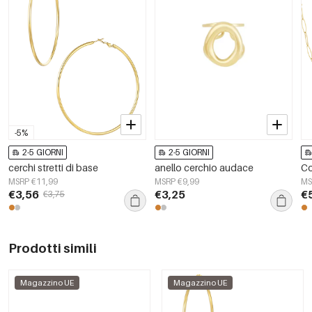
-5%
2-5 GIORNI
2-5 GIORNI
cerchi stretti di base
anello cerchio audace
Co
MSRP €11,99
MSRP €9,99
MS
€3,56
€3,25
€
€3,75
Prodotti simili
Magazzino UE
Magazzino UE