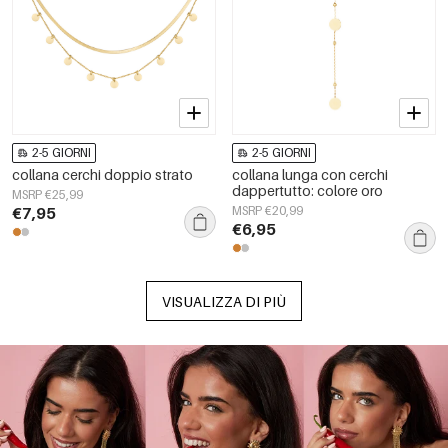
2-5 GIORNI
2-5 GIORNI
collana cerchi doppio strato
collana lunga con cerchi
dappertutto: colore oro
MSRP €25,99
€7,95
MSRP €20,99
€6,95
VISUALIZZA DI PIÙ