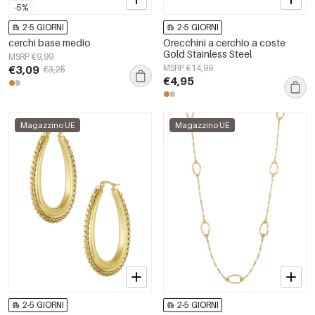
-5%
2-5 GIORNI
2-5 GIORNI
cerchi base medio
Orecchini a cerchio a coste
Gold Stainless Steel
MSRP €9,99
€3,09
MSRP €14,99
€3,25
€4,95
Magazzino UE
Magazzino UE
2-5 GIORNI
2-5 GIORNI