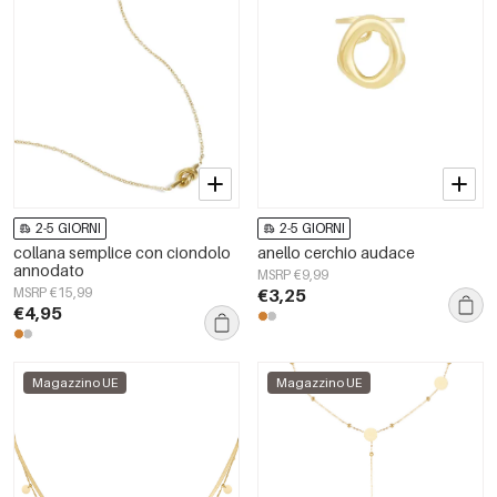
2-5 GIORNI
2-5 GIORNI
collana semplice con ciondolo
anello cerchio audace
annodato
MSRP €9,99
MSRP €15,99
€3,25
€4,95
Magazzino UE
Magazzino UE