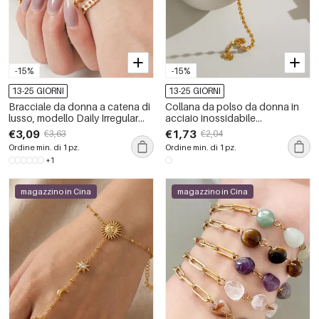
-15%
-15%
13-25 GIORNI
13-25 GIORNI
Bracciale da donna a catena di
Collana da polso da donna in
lusso, modello Daily Irregular
acciaio inossidabile
Shape, in acciaio inossidabile,
impermeabile color oro con
€3,09
€1,73
€3,63
€2,04
impermeabile, color oro, con
perline.
Ordine min. di 1 pz.
Ordine min. di 1 pz.
zirconi.
+1
magazzino in Cina
magazzino in Cina