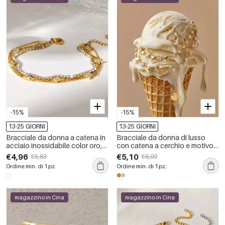
-15%
-15%
13-25 GIORNI
13-25 GIORNI
Bracciale da donna a catena in
Bracciale da donna di lusso
acciaio inossidabile color oro,
con catena a cerchio e motivo a
elegante e romantico, con fiori
cuore patchwork in acciaio
€4,96
€5,10
€5,83
€6,00
dalla forma irregolare e
inossidabile color oro
Ordine min. di 1 pz.
Ordine min. di 1 pz.
impermeabile.
impermeabile con zirconi.
magazzino in Cina
magazzino in Cina