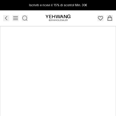
Iscriviti e ricevi il 15% di sconto! Min. 30€
B2B WHOLESALER