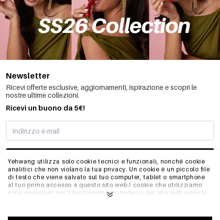
Newsletter
Ricevi offerte esclusive, aggiornamenti, ispirazione e scopri le
nostre ultime collezioni.
Ricevi un buono da 5€!
MI STO REGISTRANDO
Yehwang utilizza solo cookie tecnici e funzionali, nonché cookie
analitici che non violano la tua privacy. Un cookie è un piccolo file
di testo che viene salvato sul tuo computer, tablet o smartphone
al tuo primo accesso a questo sito web.I cookie che utilizziamo
INFO
sono necessari per il funzionamento tecnico del sito web e per la
facilità d'uso. Consentono al sito web di funzionare correttamente
e di ricordare, ad esempio, le impostazioni preferite. Ci
permettono anche di ottimizzare il nostro sito web.Per garantire