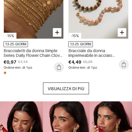
-15%
-15%
13-25 GIORNI
13-25 GIORNI
Braccialetti da donna Simple
Bracciale da donna
Series Daily Flower Chain Clover
impermeabile in acciaio
in acciaio inossidabile
inossidabile con perline di
€0,97
€4,49
€1,14
€5,28
impermeabile color oro
ametista e pietre naturali.
Ordine min. di 1 pz.
Ordine min. di 1 pz.
VISUALIZZA DI PIÙ