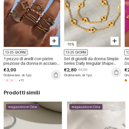
-15%
13-25 GIORNI
13-25 GIORNI
1
1 pezzo di anelli con pietre
Set di gioielli da donna Simple
An
preziose da donna in acciaio
Series Daily Irregular Shape
Da
inossidabile di forma irregolare,
Chain Infinity in acciaio
im
€3,00
€2,80
€
€3,29
impermeabili, color oro
inossidabile impermeabile
in
Ordine min. di 1 pz.
Ordine min. di 1 pz.
Ord
color oro
co
+11
Prodotti simili
magazzino in Cina
magazzino in Cina