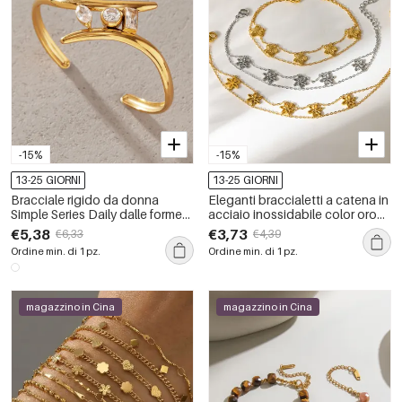
-15%
-15%
13-25 GIORNI
13-25 GIORNI
Bracciale rigido da donna
Eleganti braccialetti a catena in
Simple Series Daily dalle forme
acciaio inossidabile color oro
irregolari, in acciaio inossidabile
con motivo floreale,
€5,38
€3,73
€6,33
€4,39
impermeabile color oro con
impermeabili.
Ordine min. di 1 pz.
Ordine min. di 1 pz.
zirconi.
magazzino in Cina
magazzino in Cina