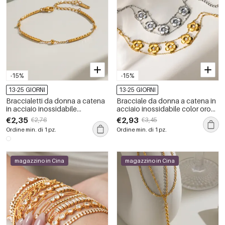
-15%
-15%
13-25 GIORNI
13-25 GIORNI
Braccialetti da donna a catena
Bracciale da donna a catena in
in acciaio inossidabile
acciaio inossidabile color oro
impermeabile color oro Lines
impermeabile con motivo
€2,35
€2,93
€2,76
€3,45
floreale
Ordine min. di 1 pz.
Ordine min. di 1 pz.
magazzino in Cina
magazzino in Cina