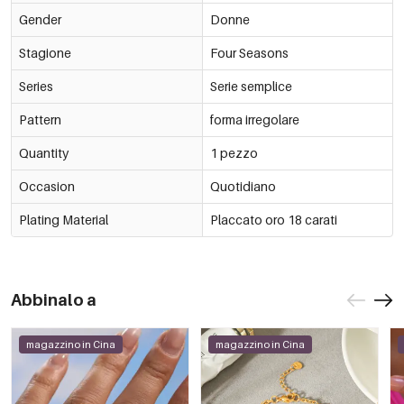
Gender
Donne
Stagione
Four Seasons
Series
Serie semplice
Pattern
forma irregolare
Quantity
1 pezzo
Occasion
Quotidiano
Plating Material
Placcato oro 18 carati
Abbinalo a
magazzino in Cina
magazzino in Cina