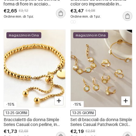
forma di fiore in acciaio
color oro impermeabile in
inossidabile, impermeabile,
acciaio inossidabile a forma
€2,65
€3,47
€3,12
€4,08
color oro, con zirconi.
ellittica con strass.
Ordine min. di 1 pz.
Ordine min. di 1 pz.
magazzino in Cina
magazzino in Cina
-15%
-15%
13-25 GIORNI
13-25 GIORNI
Braccialetti da donna Simple
Set di bracciali da donna Simple
Series Casual con perline, in
Series Casual Patchwork Circle
acciaio inossidabile,
in acciaio inossidabile
€1,73
€2,19
€2,03
€2,58
impermeabili, colore oro.
impermeabile color oro con