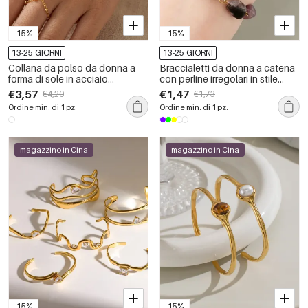
-15%
-15%
13-25 GIORNI
13-25 GIORNI
Collana da polso da donna a
Braccialetti da donna a catena
forma di sole in acciaio
con perline irregolari in stile
inossidabile impermeabile color
retrò, in acciaio inossidabile,
€3,57
€1,47
€4,20
€1,73
oro
impermeabili, color oro, con
Ordine min. di 1 pz.
Ordine min. di 1 pz.
pietre naturali, serie Simple.
magazzino in Cina
magazzino in Cina
-15%
-15%