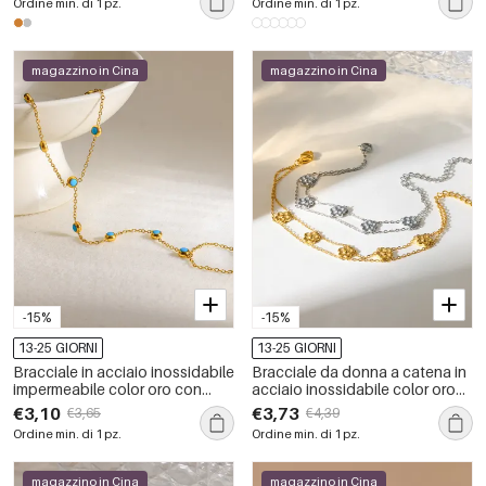
Ordine min. di 1 pz.
Ordine min. di 1 pz.
perle artificiali
magazzino in Cina
magazzino in Cina
-15%
-15%
13-25 GIORNI
13-25 GIORNI
Bracciale in acciaio inossidabile
Bracciale da donna a catena in
impermeabile color oro con
acciaio inossidabile color oro
pietre naturali
impermeabile con motivo
€3,10
€3,73
€3,65
€4,39
floreale
Ordine min. di 1 pz.
Ordine min. di 1 pz.
magazzino in Cina
magazzino in Cina