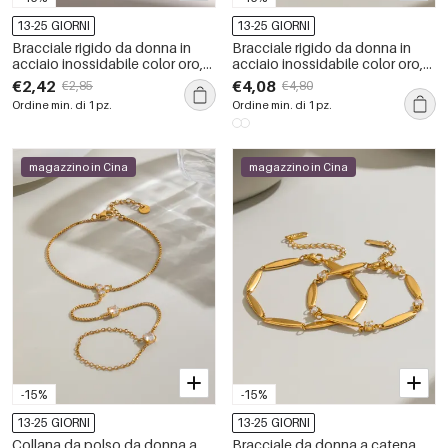
13-25 GIORNI
13-25 GIORNI
Bracciale rigido da donna in
Bracciale rigido da donna in
acciaio inossidabile color oro,
acciaio inossidabile color oro,
impermeabile, con forma
impermeabile, a forma ellittica,
€2,42
€4,08
€2,85
€4,80
geometrica semplice e strass.
con pietra naturale.
Ordine min. di 1 pz.
Ordine min. di 1 pz.
magazzino in Cina
magazzino in Cina
-15%
-15%
13-25 GIORNI
13-25 GIORNI
Collana da polso da donna a
Bracciale da donna a catena