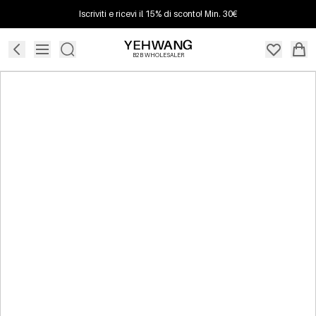
Iscriviti e ricevi il 15% di sconto! Min. 30€
B2B WHOLESALER