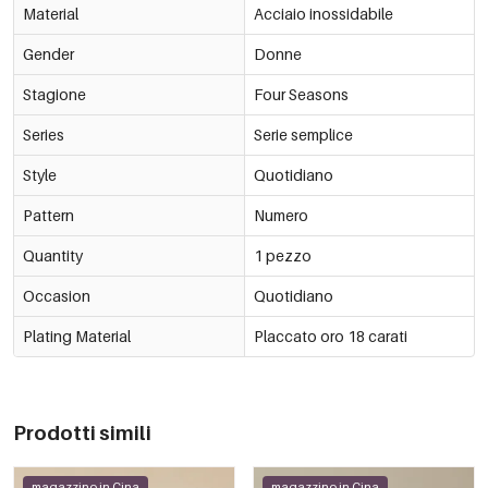
Material
Acciaio inossidabile
Gender
Donne
Stagione
Four Seasons
Series
Serie semplice
Style
Quotidiano
Pattern
Numero
Quantity
1 pezzo
Occasion
Quotidiano
Plating Material
Placcato oro 18 carati
Prodotti simili
magazzino in Cina
magazzino in Cina