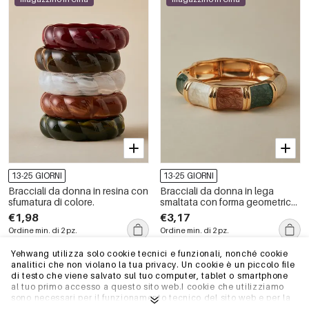
13-25 GIORNI
13-25 GIORNI
Bracciali da donna in resina con
Bracciali da donna in lega
sfumatura di colore.
smaltata con forma geometrica
retrò
€1,98
€3,17
Ordine min. di 2 pz.
Ordine min. di 2 pz.
Yehwang utilizza solo cookie tecnici e funzionali, nonché cookie
analitici che non violano la tua privacy. Un cookie è un piccolo file
magazzino in Cina
magazzino in Cina
di testo che viene salvato sul tuo computer, tablet o smartphone
al tuo primo accesso a questo sito web.I cookie che utilizziamo
sono necessari per il funzionamento tecnico del sito web e per la
facilità d'uso. Consentono al sito web di funzionare correttamente