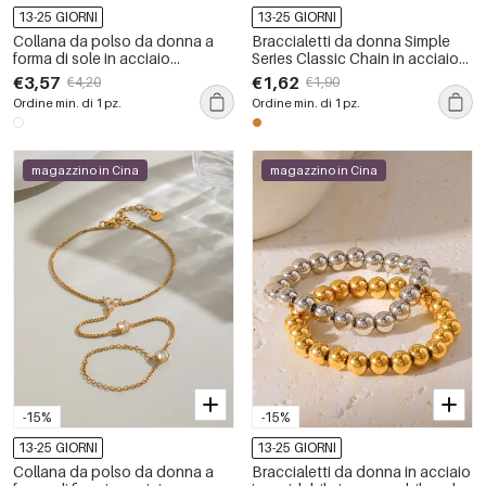
13-25 GIORNI
13-25 GIORNI
Collana da polso da donna a
Braccialetti da donna Simple
forma di sole in acciaio
Series Classic Chain in acciaio
inossidabile impermeabile color
inossidabile impermeabile color
€3,57
€1,62
€4,20
€1,90
oro
oro
Ordine min. di 1 pz.
Ordine min. di 1 pz.
magazzino in Cina
magazzino in Cina
-15%
-15%
13-25 GIORNI
13-25 GIORNI
Collana da polso da donna a
Braccialetti da donna in acciaio