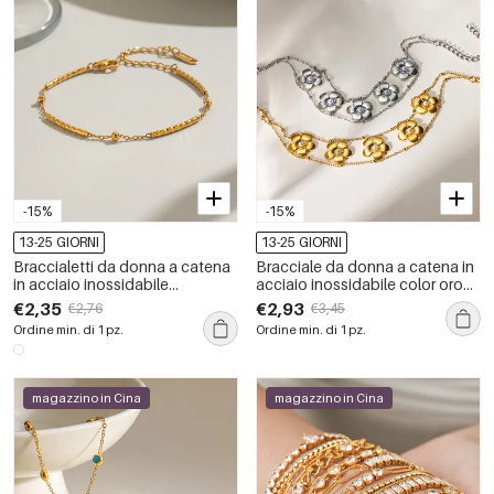
-15%
-15%
13-25 GIORNI
13-25 GIORNI
Braccialetti da donna a catena
Bracciale da donna a catena in
in acciaio inossidabile
acciaio inossidabile color oro
impermeabile color oro Lines
impermeabile con motivo
€2,35
€2,93
€2,76
€3,45
floreale
Ordine min. di 1 pz.
Ordine min. di 1 pz.
magazzino in Cina
magazzino in Cina