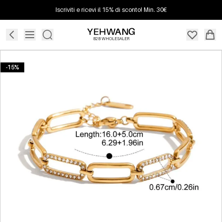
Iscriviti e ricevi il 15% di sconto! Min. 30€
B2B WHOLESALER
-15%