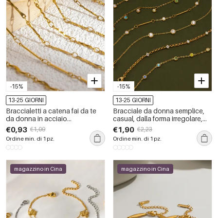
-15%
-15%
13-25 GIORNI
13-25 GIORNI
Braccialetti a catena fai da te
Bracciale da donna semplice,
da donna in acciaio
casual, dalla forma irregolare,
inossidabile color oro
con linee patchwork, in acciaio
€0,93
€1,90
€1,09
€2,23
impermeabile, semplici e
inossidabile impermeabile color
Ordine min. di 1 pz.
Ordine min. di 1 pz.
quotidiani, da 1 pezzo
oro.
magazzino in Cina
magazzino in Cina