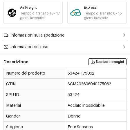
Air Freight
Express
Tempo di transito 10 - 17
Tempo di transito 8 - 15
giorni lavorativi
giorni lavorativi
Informazioni sulla spedizione
Informazioni sul reso
Descrizione
Scarica immagini
Numero del prodotto
53424-175062
GTIN
SCM202606040175062
SPU ID
53424
Material
Acciaio inossidabile
Gender
Donne
Stagione
Four Seasons