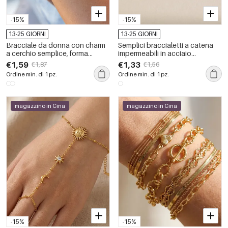
-15%
-15%
13-25 GIORNI
13-25 GIORNI
Bracciale da donna con charm
Semplici braccialetti a catena
a cerchio semplice, forma
impermeabili in acciaio
geometrica, in acciaio
inossidabile di colori misti.
€1,59
€1,33
€1,87
€1,56
inossidabile, impermeabile,
Ordine min. di 1 pz.
Ordine min. di 1 pz.
color oro, con zirconi.
magazzino in Cina
magazzino in Cina
-15%
-15%