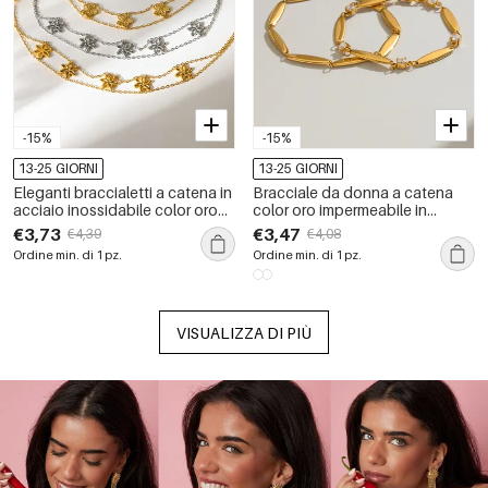
-15%
-15%
13-25 GIORNI
13-25 GIORNI
Eleganti braccialetti a catena in
Bracciale da donna a catena
acciaio inossidabile color oro
color oro impermeabile in
con motivo floreale,
acciaio inossidabile a forma
€3,73
€3,47
€4,39
€4,08
impermeabili.
ellittica con strass.
Ordine min. di 1 pz.
Ordine min. di 1 pz.
VISUALIZZA DI PIÙ