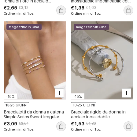
forma di fiore in acciaio
inossidabile impermeabile color
inossidabile, impermeabile,
oro con perline
€2,65
€1,36
€3,12
€1,60
color oro, con zirconi.
Ordine min. di 1 pz.
Ordine min. di 1 pz.
magazzino in Cina
magazzino in Cina
-15%
-15%
13-25 GIORNI
13-25 GIORNI
Braccialetti da donna a catena
Bracciale rigido da donna in
Simple Series Sweet Irregular
acciaio inossidabile
Shape Chain in acciaio
impermeabile color oro
€3,09
€1,53
€3,64
€1,80
inossidabile impermeabile color
Ordine min. di 1 pz.
Ordine min. di 1 pz.
oro con zirconi