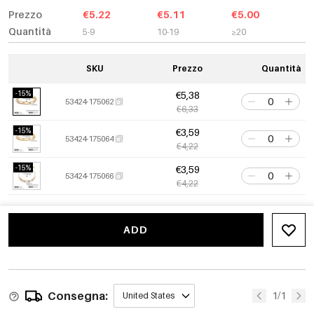
Prezzo
€5.22
€5.11
€5.00
Quantità
5-9
10-19
≥20
SKU
Prezzo
Quantità
-15%
€5,38
53424-175062
€6,33
-15%
€3,59
53424-175064
€4,22
-15%
€3,59
53424-175066
€4,22
ADD
Consegna:
1/1
United States