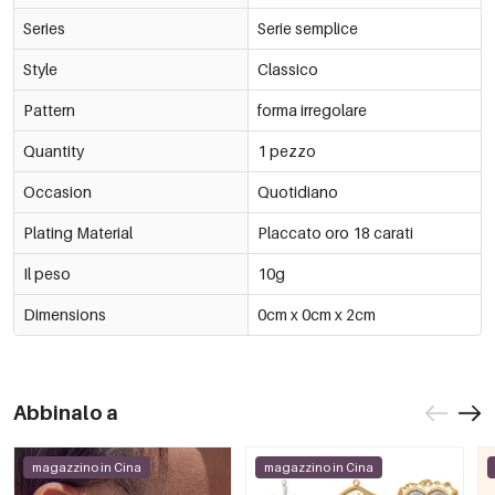
Series
Serie semplice
Style
Classico
Pattern
forma irregolare
Quantity
1 pezzo
Occasion
Quotidiano
Plating Material
Placcato oro 18 carati
Il peso
10g
Dimensions
0cm x 0cm x 2cm
Abbinalo a
magazzino in Cina
magazzino in Cina