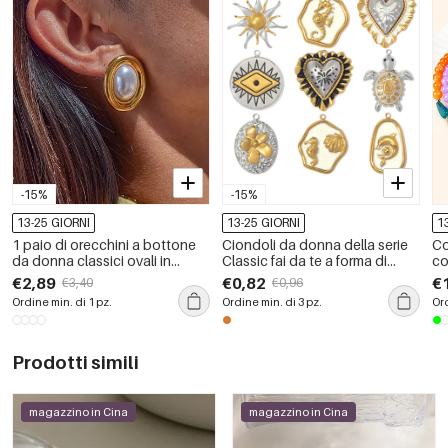
-15%
-15%
13-25 GIORNI
13-25 GIORNI
1
1 paio di orecchini a bottone
Ciondoli da donna della serie
Co
da donna classici ovali in
Classic fai da te a forma di
co
acciaio inossidabile color oro
cuore irregolare con occhio
di
€2,89
€0,82
€
€3,40
€0,96
impermeabili
del diavolo, in acciaio
Ordine min. di 1 pz.
Ordine min. di 3 pz.
Ord
inossidabile, impermeabili,
colore oro.
Prodotti simili
magazzino in Cina
magazzino in Cina