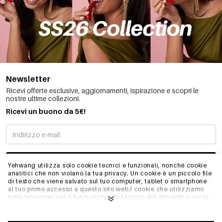
Newsletter
Ricevi offerte esclusive, aggiornamenti, ispirazione e scopri le
nostre ultime collezioni.
Ricevi un buono da 5€!
MI STO REGISTRANDO
Yehwang utilizza solo cookie tecnici e funzionali, nonché cookie
analitici che non violano la tua privacy. Un cookie è un piccolo file
di testo che viene salvato sul tuo computer, tablet o smartphone
al tuo primo accesso a questo sito web.I cookie che utilizziamo
INFO
sono necessari per il funzionamento tecnico del sito web e per la
facilità d'uso. Consentono al sito web di funzionare correttamente
e di ricordare, ad esempio, le impostazioni preferite. Ci
permettono anche di ottimizzare il nostro sito web.Per garantire