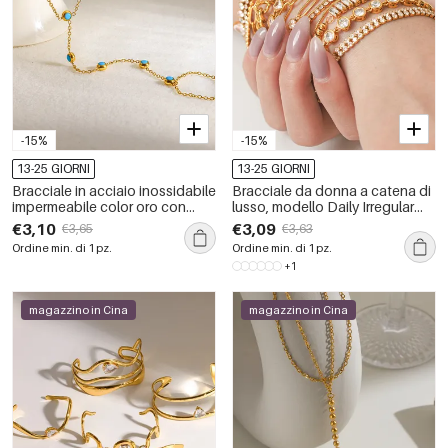
-15%
-15%
13-25 GIORNI
13-25 GIORNI
Bracciale in acciaio inossidabile
Bracciale da donna a catena di
impermeabile color oro con
lusso, modello Daily Irregular
pietre naturali
Shape, in acciaio inossidabile,
€3,10
€3,09
€3,65
€3,63
impermeabile, color oro, con
Ordine min. di 1 pz.
Ordine min. di 1 pz.
zirconi.
+1
magazzino in Cina
magazzino in Cina