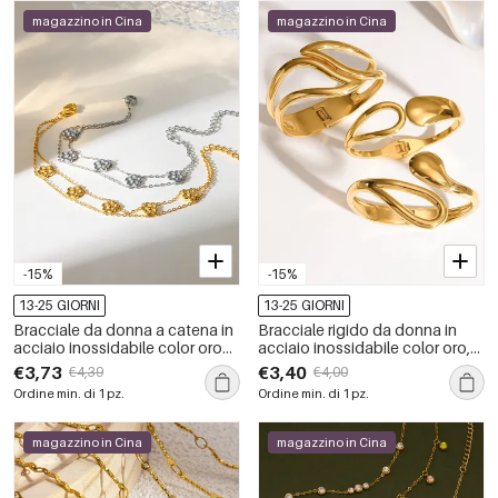
magazzino in Cina
magazzino in Cina
-15%
-15%
13-25 GIORNI
13-25 GIORNI
Bracciale da donna a catena in
Bracciale rigido da donna in
acciaio inossidabile color oro
acciaio inossidabile color oro,
impermeabile con motivo
dalla forma geometrica
€3,73
€3,40
€4,39
€4,00
floreale
semplice e impermeabile.
Ordine min. di 1 pz.
Ordine min. di 1 pz.
magazzino in Cina
magazzino in Cina