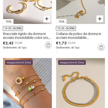
-15%
-15%
13-25 GIORNI
13-25 GIORNI
Bracciale rigido da donna in
Collana da polso da donna in
acciaio inossidabile color oro,
acciaio inossidabile
impermeabile, con forma
impermeabile color oro con
€2,42
€1,73
€2,85
€2,04
geometrica semplice e strass.
perline.
Ordine min. di 1 pz.
Ordine min. di 1 pz.
magazzino in Cina
magazzino in Cina