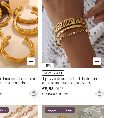
-15%
13-25 GIORNI
do impermeabile color
1 pezzo di braccialetti da donna in
 inossidabile da 1
acciaio inossidabile scavato,
impermeabili, color oro
€5,58
€6,57
z.
Ordine min. di 1 pz.
 Cina
magazzino in Cina