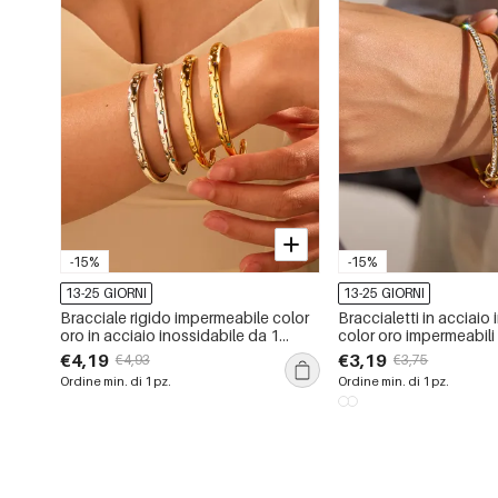
-15%
-15%
13-25 GIORNI
13-25 GIORNI
Bracciale rigido impermeabile color
Braccialetti in acciaio
oro in acciaio inossidabile da 1
color oro impermeabili
pezzo
€4,19
€3,19
€4,93
€3,75
Ordine min. di 1 pz.
Ordine min. di 1 pz.