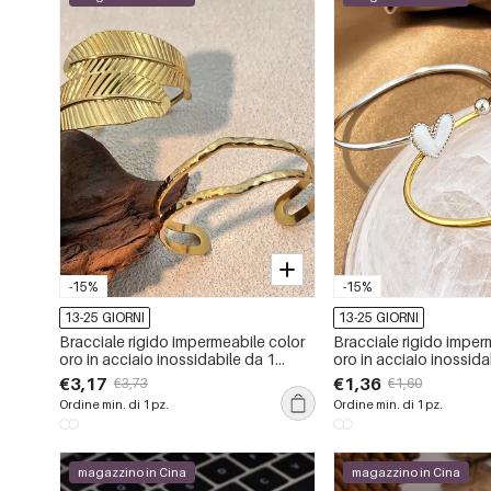
-15%
-15%
13-25 GIORNI
13-25 GIORNI
Bracciale rigido impermeabile color
Bracciale rigido imper
oro in acciaio inossidabile da 1
oro in acciaio inossida
pezzo
cuore, 1 pezzo
€3,17
€1,36
€3,73
€1,60
Ordine min. di 1 pz.
Ordine min. di 1 pz.
magazzino in Cina
magazzino in Cina