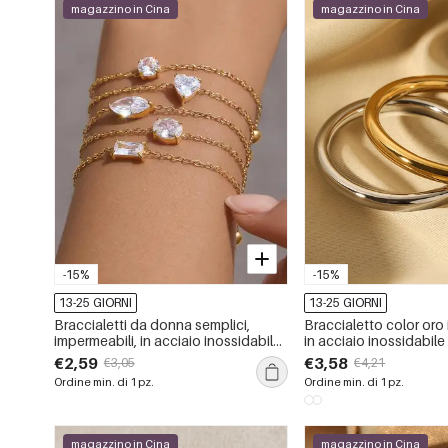
magazzino in Cina
magazzino in Cina
-15%
-15%
13-25 GIORNI
13-25 GIORNI
Braccialetti da donna semplici,
Braccialetto color oro
impermeabili, in acciaio inossidabile
in acciaio inossidabil
color oro con ciondoli e zirconi.
€2,59
€3,58
€3,05
€4,21
Ordine min. di 1 pz.
Ordine min. di 1 pz.
magazzino in Cina
magazzino in Cina