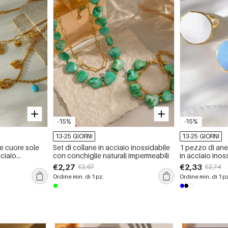
-15%
-15%
13-25 GIORNI
13-25 GIORNI
e cuore sole
Set di collane in acciaio inossidabile
1 pezzo di ane
ciaio
con conchiglie naturali impermeabili
in acciaio inos
bile da donna
impermeabile 
€2,27
€2,33
€2,67
€2,74
Ordine min. di 1 pz.
Ordine min. di 1 p