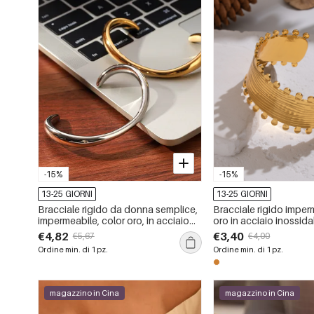
-15%
-15%
13-25 GIORNI
13-25 GIORNI
Bracciale rigido da donna semplice,
Bracciale rigido imper
impermeabile, color oro, in acciaio
oro in acciaio inossida
inossidabile.
pezzo
€4,82
€3,40
€5,67
€4,00
Ordine min. di 1 pz.
Ordine min. di 1 pz.
magazzino in Cina
magazzino in Cina