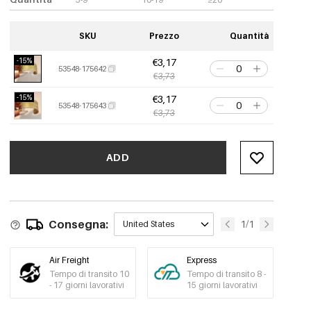
SKU
Prezzo
Quantità
-15%
€3,17
53548-175642
€3,73
-15%
€3,17
53548-175643
€3,73
ADD
Consegna:
1/1
United States
Air Freight
Express
Tempo di transito 10
Tempo di transito 8 -
- 17 giorni lavorativi
15 giorni lavorativi