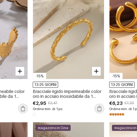
-15%
-15%
13-25 GIORNI
13-25 GIORNI
meabile color
Bracciale rigido impermeabile color
Bracciale rigi
bile da 1
oro in acciaio inossidabile da 1
oro in acciaio
pezzo
pezzo
€2,95
€6,23
€3,47
€7,33
Ordine min. di 1 pz.
Ordine min. di 1 p
magazzino in Cina
magazzino in