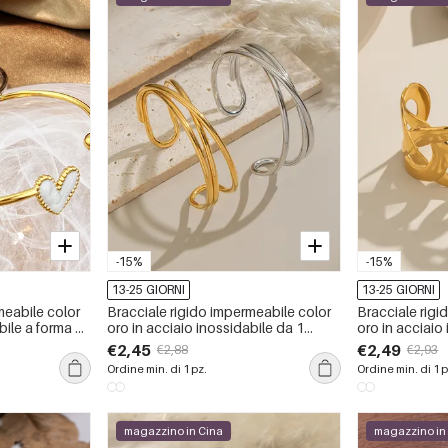
-15%
-15%
13-25 GIORNI
13-25 GIORNI
meabile color
Bracciale rigido impermeabile color
Bracciale rigi
bile a forma di
oro in acciaio inossidabile da 1
oro in acciaio
pezzo
pezzo
€2,45
€2,49
€2,88
€2,93
Ordine min. di 1 pz.
Ordine min. di 1 p
magazzino in Cina
magazzino in