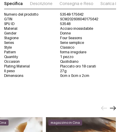
Specifica
Descrizione
Consegna e Reso
Scarica immagini
Numero del prodotto
53548-175642
GTIN
SCM202606040175642
SPU ID
53548
Material
Acciaio inossidabile
Gender
Donne
Stagione
Four Seasons
Series
Serie semplice
Style
Classico
Pattern
forma irregolare
Quantity
1 pezzo
Occasion
Quotidiano
Plating Material
Placcato oro 18 carati
Il peso
27g
Dimensions
0cm x 0cm x 2cm
Cina
magazzino in Cina
maga