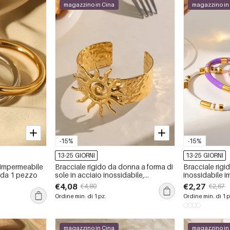
magazzino in Cina
magazzino in
-15%
-15%
13-25 GIORNI
13-25 GIORNI
 impermeabile
Bracciale rigido da donna a forma di
Bracciale rigi
e da 1 pezzo
sole in acciaio inossidabile,
inossidabile i
impermeabile, color oro.
€4,08
€2,27
€4,80
€2,67
Ordine min. di 1 pz.
Ordine min. di 1 p
magazzino in Cina
magazzino in