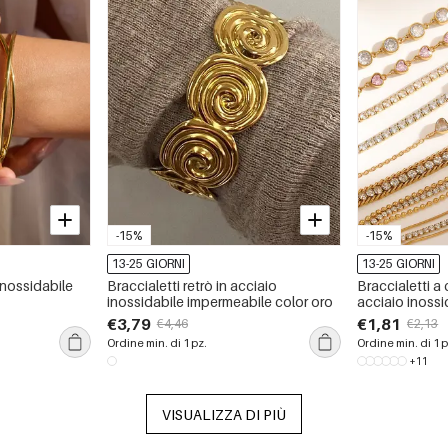
-15%
-15%
13-25 GIORNI
13-25 GIORNI
 inossidabile
Braccialetti retrò in acciaio
Braccialetti a
inossidabile impermeabile color oro
acciaio inossi
impermeabili, 
€3,79
€1,81
€4,46
€2,13
Ordine min. di 1 pz.
Ordine min. di 1 p
+11
VISUALIZZA DI PIÙ