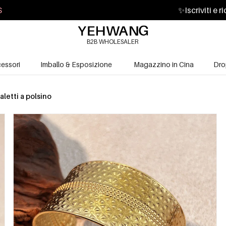
S
✨
Iscriviti e 
B2B WHOLESALER
essori
Imballo & Esposizione
Magazzino in Cina
Dro
aletti a polsino