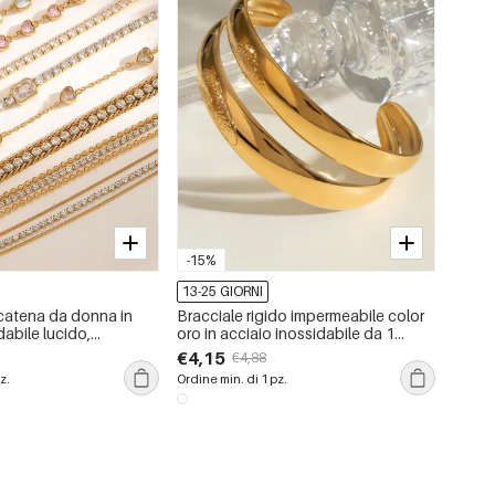
-15%
13-25 GIORNI
 catena da donna in
Bracciale rigido impermeabile color
dabile lucido,
oro in acciaio inossidabile da 1
color oro con strass
pezzo
€4,15
€4,88
z.
Ordine min. di 1 pz.