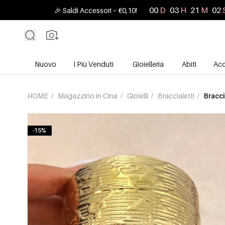
00
D
03
H
20
M
59
🎉 Saldi Accessori – €0,10!
Nuovo
I Più Venduti
Gioielleria
Abiti
Acc
HOME
/
Magazzino in Cina
/
Gioielli
/
Braccialetti
/
Bracci
-15%