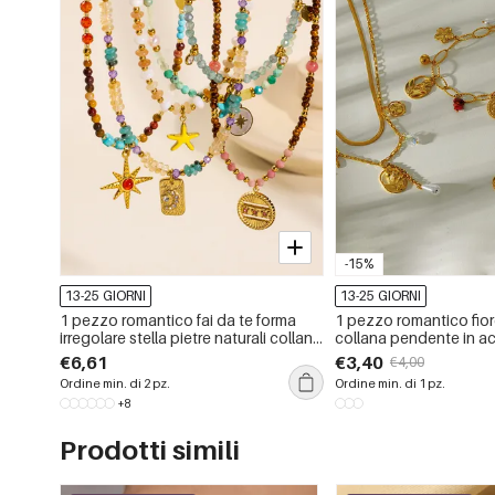
-15%
13-25 GIORNI
13-25 GIORNI
1 pezzo romantico fai da te forma
1 pezzo romantico fior
irregolare stella pietre naturali collane
collana pendente in ac
di perline da donna
inossidabile impermea
€6,61
€3,40
€4,00
Ordine min. di 2 pz.
Ordine min. di 1 pz.
+8
Prodotti simili