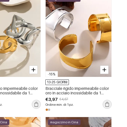
-15%
13-25 GIORNI
do impermeabile color
Bracciale rigido impermeabile color
 inossidabile da 1
oro in acciaio inossidabile da 1
pezzo
€3,97
€4,67
z.
Ordine min. di 1 pz.
 Cina
magazzino in Cina