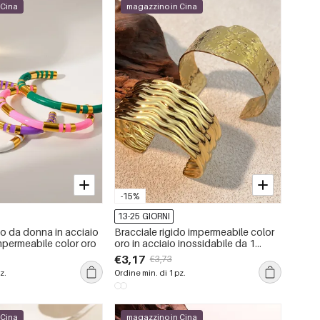
 Cina
magazzino in Cina
-15%
13-25 GIORNI
do da donna in acciaio
Bracciale rigido impermeabile color
mpermeabile color oro
oro in acciaio inossidabile da 1
pezzo
€3,17
€3,73
z.
Ordine min. di 1 pz.
 Cina
magazzino in Cina