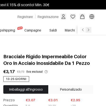
ricevi il 15% di sconto! Min. 30€
Registrare
Registrazione
pshipping
Campagne
Saldi
Marchi
Servizio All'In
Bracciale Rigido Impermeabile Color
Oro In Acciaio Inossidabile Da 1 Pezzo
€3,17
€3,73
(Iva esclusa)
13-25 GIORNI
Imballaggi all'ingrosso
Personalizado
Prezzo
€3.07
€3.01
€2.95
Quantità
5-9
10-19
≥20