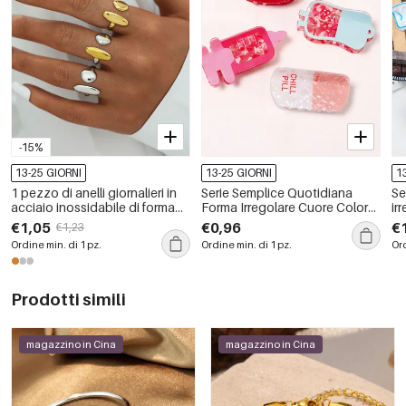
-15%
13-25 GIORNI
13-25 GIORNI
1
1 pezzo di anelli giornalieri in
Serie Semplice Quotidiana
Se
acciaio inossidabile di forma
Forma Irregolare Cuore Colore
ir
irregolare, impermeabili, color
Misto Artigli per Capelli in
mi
€1,05
€0,96
€
€1,23
oro
Acetato
pe
Ordine min. di 1 pz.
Ordine min. di 1 pz.
Ord
Prodotti simili
magazzino in Cina
magazzino in Cina