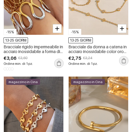
-15%
-15%
13-25 GIORNI
13-25 GIORNI
Bracciale rigido impermeabile in
Bracciale da donna a catena in
acciaio inossidabile a forma di
acciaio inossidabile color oro
cuore, 1 pezzo, di colori misti
con zirconi a forma di cuore
€3,06
€2,75
€3,60
€3,24
Ordine min. di 1 pz.
Ordine min. di 1 pz.
magazzino in Cina
magazzino in Cina