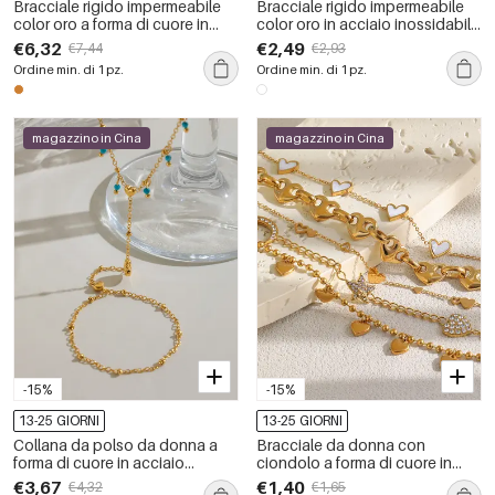
Bracciale rigido impermeabile
Bracciale rigido impermeabile
color oro a forma di cuore in
color oro in acciaio inossidabile
acciaio inossidabile
con cuore classico da 1 pezzo
€6,32
€2,49
€7,44
€2,93
Ordine min. di 1 pz.
Ordine min. di 1 pz.
magazzino in Cina
magazzino in Cina
-15%
-15%
13-25 GIORNI
13-25 GIORNI
Collana da polso da donna a
Bracciale da donna con
forma di cuore in acciaio
ciondolo a forma di cuore in
inossidabile color oro
acciaio inossidabile,
€3,67
€1,40
€4,32
€1,65