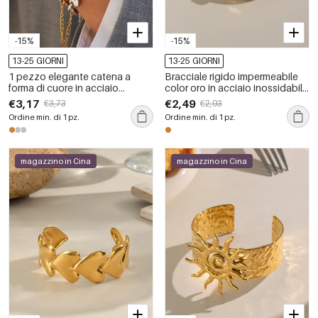
-15%
-15%
13-25 GIORNI
13-25 GIORNI
1 pezzo elegante catena a
Bracciale rigido impermeabile
forma di cuore in acciaio
color oro in acciaio inossidabile
inossidabile impermeabile color
con trifoglio a forma di cuore, 1
€3,17
€2,49
€3,73
€2,93
oro braccialetti da donna set
pezzo
Ordine min. di 1 pz.
Ordine min. di 1 pz.
magazzino in Cina
magazzino in Cina