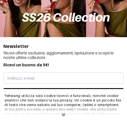
Newsletter
Ricevi offerte esclusive, aggiornamenti, ispirazione e scopri le
nostre ultime collezioni.
Ricevi un buono da 5€!
MI STO REGISTRANDO
Yehwang utilizza solo cookie tecnici e funzionali, nonché cookie
analitici che non violano la tua privacy. Un cookie è un piccolo file
di testo che viene salvato sul tuo computer, tablet o smartphone
al tuo primo accesso a questo sito web.I cookie che utilizziamo
INFO
sono necessari per il funzionamento tecnico del sito web e per la
facilità d'uso. Consentono al sito web di funzionare correttamente
e di ricordare, ad esempio, le impostazioni preferite. Ci