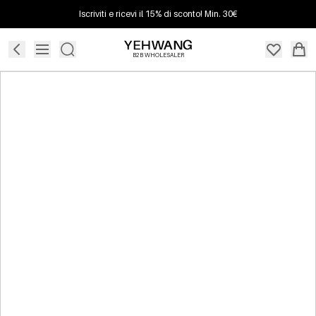
Iscriviti e ricevi il 15% di sconto! Min. 30€
B2B WHOLESALER