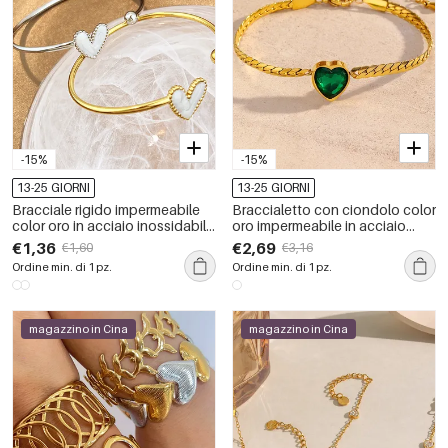
-15%
-15%
13-25 GIORNI
13-25 GIORNI
Bracciale rigido impermeabile
Braccialetto con ciondolo color
color oro in acciaio inossidabile
oro impermeabile in acciaio
a forma di cuore, 1 pezzo
inossidabile a forma di cuore, 1
€1,36
€2,69
€1,60
€3,16
pezzo
Ordine min. di 1 pz.
Ordine min. di 1 pz.
magazzino in Cina
magazzino in Cina