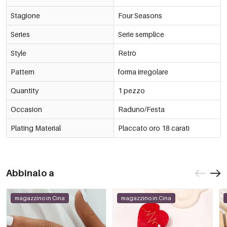
Stagione
Four Seasons
Series
Serie semplice
Style
Retrò
Pattern
forma irregolare
Quantity
1 pezzo
Occasion
Raduno/Festa
Plating Material
Placcato oro 18 carati
Abbinalo a
magazzino in Cina
magazzino in Cina