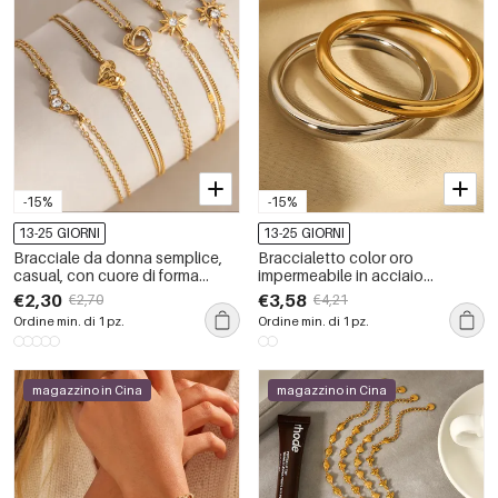
-15%
-15%
13-25 GIORNI
13-25 GIORNI
Bracciale da donna semplice,
Braccialetto color oro
casual, con cuore di forma
impermeabile in acciaio
irregolare, in acciaio
inossidabile da 1 pezzo
€2,30
€3,58
€2,70
€4,21
inossidabile impermeabile color
Ordine min. di 1 pz.
Ordine min. di 1 pz.
oro.
magazzino in Cina
magazzino in Cina