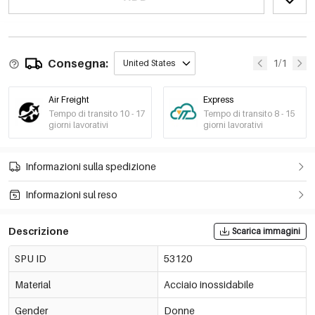
Consegna:
1/1
United States
Air Freight
Express
Tempo di transito 10 - 17
Tempo di transito 8 - 15
giorni lavorativi
giorni lavorativi
Informazioni sulla spedizione
Informazioni sul reso
Descrizione
Scarica immagini
SPU ID
53120
Material
Acciaio inossidabile
Gender
Donne