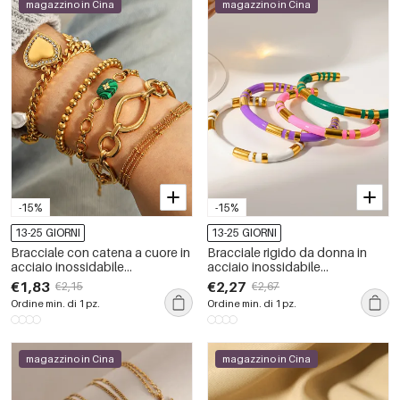
magazzino in Cina
magazzino in Cina
-15%
-15%
13-25 GIORNI
13-25 GIORNI
Bracciale con catena a cuore in
Bracciale rigido da donna in
acciaio inossidabile
acciaio inossidabile
impermeabile color oro, pietra
impermeabile color oro
€1,83
€2,27
€2,15
€2,67
naturale e zirconi
Ordine min. di 1 pz.
Ordine min. di 1 pz.
magazzino in Cina
magazzino in Cina