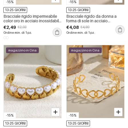
-15%
-15%
13-25 GIORNI
13-25 GIORNI
Bracciale rigido impermeabile
Bracciale rigido da donna a
color oro in acciaio inossidabile
forma di sole in acciaio
a forma di cuore, 1 pezzo
inossidabile, impermeabile,
€2,49
€4,08
€2,93
€4,80
color oro.
Ordine min. di 1 pz.
Ordine min. di 1 pz.
magazzino in Cina
magazzino in Cina
-15%
-15%
13-25 GIORNI
13-25 GIORNI