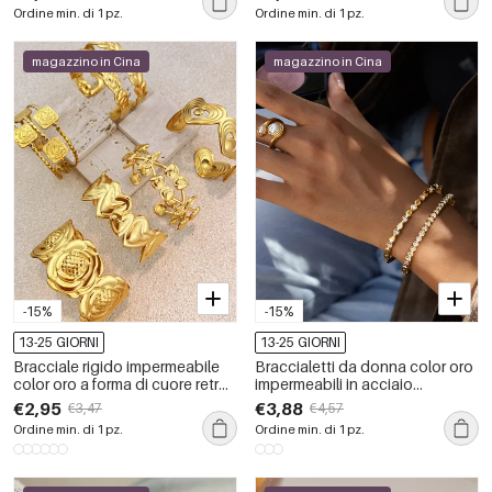
impermeabile, color oro, con
Ordine min. di 1 pz.
Ordine min. di 1 pz.
strass e zirconi.
magazzino in Cina
magazzino in Cina
-15%
-15%
13-25 GIORNI
13-25 GIORNI
Bracciale rigido impermeabile
Braccialetti da donna color oro
color oro a forma di cuore retrò
impermeabili in acciaio
in acciaio inossidabile da 1
inossidabile a forma di cuore a
€2,95
€3,88
€3,47
€4,57
pezzo
goccia, 1 pezzo
Ordine min. di 1 pz.
Ordine min. di 1 pz.