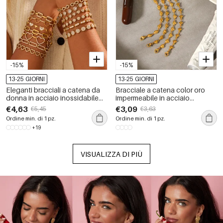
-15%
-15%
13-25 GIORNI
13-25 GIORNI
Eleganti bracciali a catena da
Bracciale a catena color oro
donna in acciaio inossidabile
impermeabile in acciaio
color oro, con forma irregolare a
inossidabile a forma di cuore, 1
€4,63
€3,09
€5,45
€3,63
forma di cuore e cerchio,
pezzo
Ordine min. di 1 pz.
Ordine min. di 1 pz.
rettangolari
+19
VISUALIZZA DI PIÙ