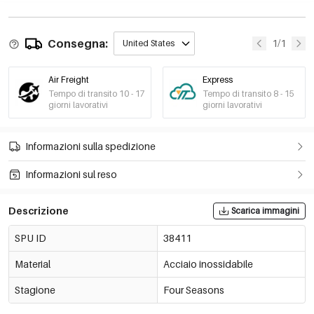
Consegna:
1/1
United States
Air Freight
Express
Tempo di transito 10 - 17
Tempo di transito 8 - 15
giorni lavorativi
giorni lavorativi
Informazioni sulla spedizione
Informazioni sul reso
Descrizione
Scarica immagini
SPU ID
38411
Material
Acciaio inossidabile
Stagione
Four Seasons