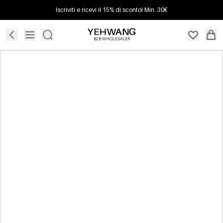
Iscriviti e ricevi il 15% di sconto! Min. 30€
B2B WHOLESALER