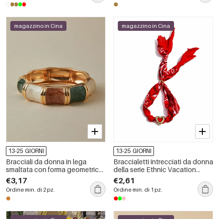
magazzino in Cina
magazzino in Cina
13-25 GIORNI
13-25 GIORNI
Bracciali da donna in lega
Braccialetti intrecciati da donna
smaltata con forma geometrica
della serie Ethnic Vacation
retrò
Heart Star in tessuto color oro
€3,17
€2,61
Ordine min. di 2 pz.
Ordine min. di 1 pz.