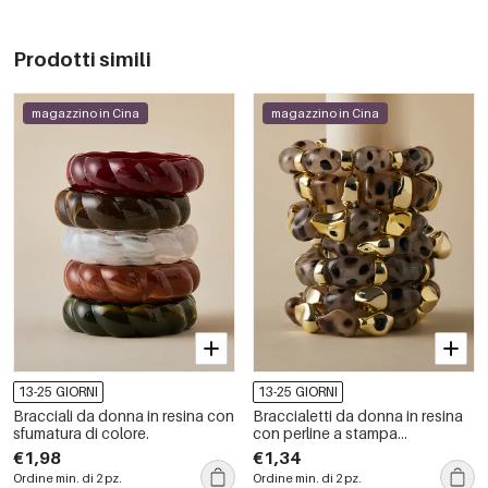
Prodotti simili
magazzino in Cina
magazzino in Cina
13-25 GIORNI
13-25 GIORNI
Bracciali da donna in resina con
Braccialetti da donna in resina
sfumatura di colore.
con perline a stampa
leopardata dalla forma
€1,98
€1,34
irregolare e dallo stile retrò.
Ordine min. di 2 pz.
Ordine min. di 2 pz.