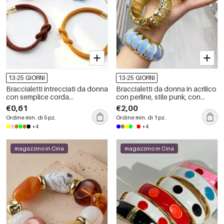
13-25 GIORNI
13-25 GIORNI
Braccialetti intrecciati da donna
Braccialetti da donna in acrilico
con semplice corda
con perline, stile punk, con
attorcigliata
forme geometriche e sfumature
€0,61
€2,00
di colore.
Ordine min. di 5 pz.
Ordine min. di 1 pz.
+4
+4
magazzino in Cina
magazzino in Cina