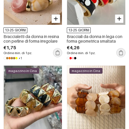
13-25 GIORNI
13-25 GIORNI
Braccialetti da donna in resina
Bracciali da donna in lega con
con perline di forma irregolare
forma geometrica smaltata
€1,75
€4,26
Ordine min. di 1 pz.
Ordine min. di 1 pz.
+1
magazzino in Cina
magazzino in Cina