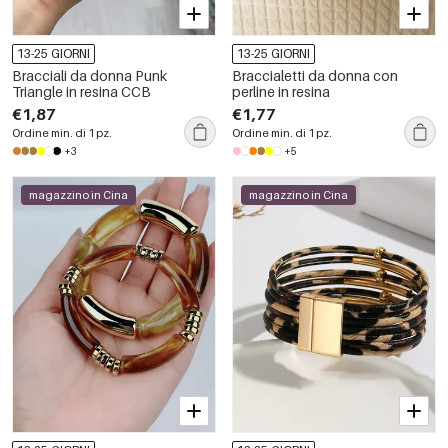
13-25 GIORNI
13-25 GIORNI
Bracciali da donna Punk
Braccialetti da donna con
Triangle in resina CCB
perline in resina
€1,87
€1,77
Ordine min. di 1 pz.
Ordine min. di 1 pz.
+3
+5
magazzino in Cina
magazzino in Cina