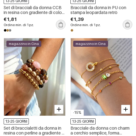
13-25 GIORNI
13-25 GIORNI
Set di bracciali da donna CCB
Bracciali da donna in PU con
in resina con gradiente di colore
stampa leopardata retrò
retrò
€1,81
€1,39
Ordine min. di 1 pz.
Ordine min. di 1 pz.
magazzino in Cina
magazzino in Cina
-15%
13-25 GIORNI
13-25 GIORNI
Set di braccialetti da donna in
Bracciale da donna con charm
resina con perline a gradiente di
a cerchio semplice, forma