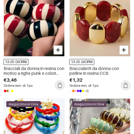
13-25 GIORNI
13-25 GIORNI
Bracciali da donna in resina con
Braccialetti da donna con
motivo a righe punk e colori
perline in resina CCB
misti.
€3,46
€1,32
Ordine min. di 1 pz.
Ordine min. di 1 pz.
+5
magazzino in Cina
magazzino in Cina