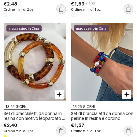
colore
geometrica, in acciaio
€2,48
€1,59
€1,87
inossidabile, impermeabile,
Ordine min. di 2 pz.
Ordine min. di 1 pz.
color oro, con zirconi.
magazzino in Cina
magazzino in Cina
13-25 GIORNI
13-25 GIORNI
Set di braccialetti da donna in
Set di braccialetti da donna con
resina con motivo leopardato e
perline in resina e cordino
colori misti
€2,40
€1,57
Ordine min. di 1 pz.
Ordine min. di 1 pz.