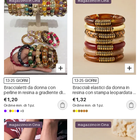
magazzino in Cina
magazzino in Cina
13-25 GIORNI
13-25 GIORNI
Braccialetti da donna con
Bracciali elastici da donna in
perline in resina a gradiente di
resina con stampa leopardata e
colore
patchwork.
€1,20
€1,32
Ordine min. di 1 pz.
Ordine min. di 1 pz.
+9
magazzino in Cina
magazzino in Cina