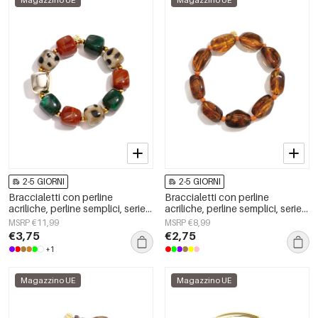
Magazzino UE
Magazzino UE
2-5 GIORNI
2-5 GIORNI
Braccialetti con perline
Braccialetti con perline
acriliche, perline semplici, serie
acriliche, perline semplici, serie
Simple Daily, gioielli da donna
Simple Daily, gioielli da donna
MSRP €11,99
MSRP €8,99
€3,75
€2,75
+1
Magazzino UE
Magazzino UE