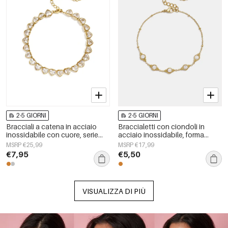
2-5 GIORNI
2-5 GIORNI
Bracciali a catena in acciaio
Braccialetti con ciondoli in
inossidabile con cuore, serie
acciaio inossidabile, forma
Simple Daily Simple, gioielli da
geometrica, semplici, per tutti i
MSRP €25,99
MSRP €17,99
donna
giorni, serie Simple, gioielli da
€7,95
€5,50
donna
VISUALIZZA DI PIÙ