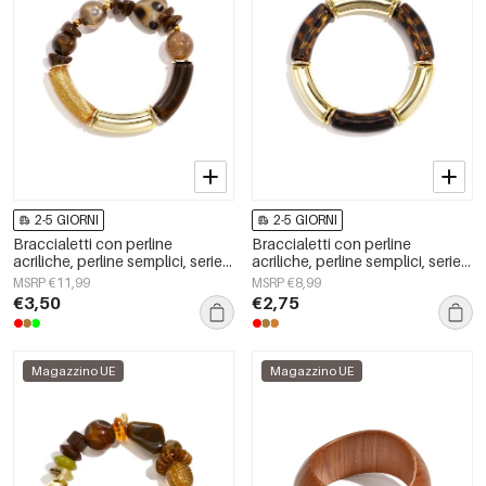
2-5 GIORNI
2-5 GIORNI
Braccialetti con perline
Braccialetti con perline
acriliche, perline semplici, serie
acriliche, perline semplici, serie
Simple Daily, gioielli da donna
Simple Daily, gioielli da donna
MSRP €11,99
MSRP €8,99
€3,50
€2,75
Magazzino UE
Magazzino UE