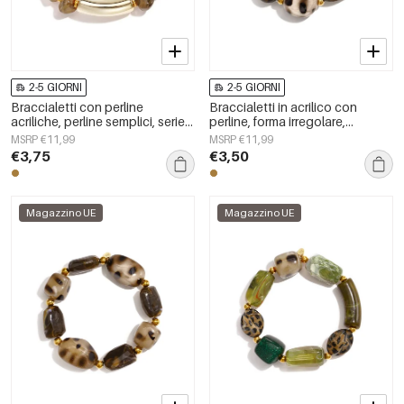
2-5 GIORNI
2-5 GIORNI
Braccialetti con perline
Braccialetti in acrilico con
acriliche, perline semplici, serie
perline, forma irregolare,
Simple Daily, gioielli da donna
semplici, per tutti i giorni, serie
MSRP €11,99
MSRP €11,99
Simple, gioielli da donna
€3,75
€3,50
Magazzino UE
Magazzino UE