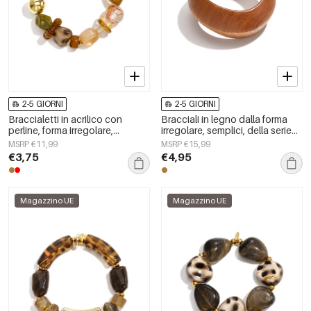
2-5 GIORNI
2-5 GIORNI
Braccialetti in acrilico con
Bracciali in legno dalla forma
perline, forma irregolare,
irregolare, semplici, della serie
semplici, per tutti i giorni, serie
Simple, per tutti i giorni, gioielli
MSRP €11,99
MSRP €15,99
Simple, gioielli da donna
da donna.
€3,75
€4,95
Magazzino UE
Magazzino UE