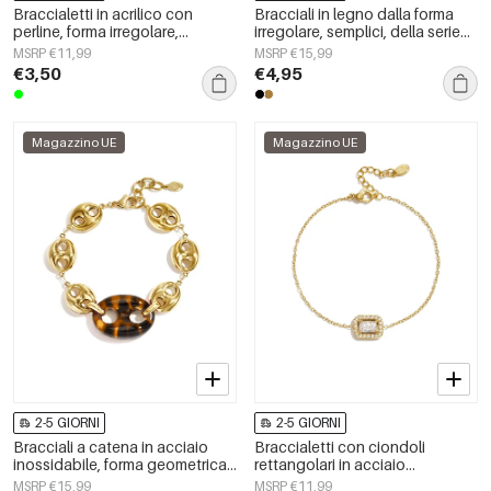
Braccialetti in acrilico con
Bracciali in legno dalla forma
perline, forma irregolare,
irregolare, semplici, della serie
semplici, per tutti i giorni, serie
Simple, per tutti i giorni, gioielli
MSRP €11,99
MSRP €15,99
Simple, gioielli da donna
da donna.
€3,50
€4,95
Magazzino UE
Magazzino UE
2-5 GIORNI
2-5 GIORNI
Bracciali a catena in acciaio
Braccialetti con ciondoli
inossidabile, forma geometrica,
rettangolari in acciaio
semplici, serie Simple, gioielli da
inossidabile, semplici, della
MSRP €15,99
MSRP €11,99