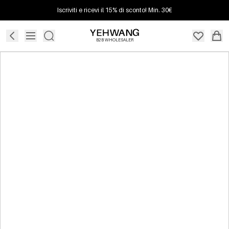
Iscriviti e ricevi il 15% di sconto! Min. 30€
B2B WHOLESALER