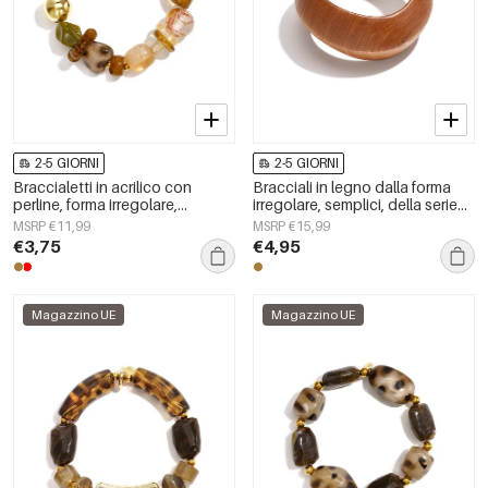
2-5 GIORNI
2-5 GIORNI
Braccialetti in acrilico con
Bracciali in legno dalla forma
perline, forma irregolare,
irregolare, semplici, della serie
semplici, per tutti i giorni, serie
Simple, per tutti i giorni, gioielli
MSRP €11,99
MSRP €15,99
Simple, gioielli da donna
da donna.
€3,75
€4,95
Magazzino UE
Magazzino UE