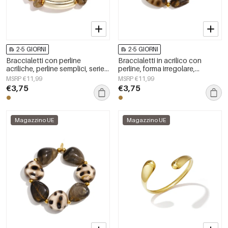
2-5 GIORNI
2-5 GIORNI
Braccialetti con perline
Braccialetti in acrilico con
acriliche, perline semplici, serie
perline, forma irregolare,
Simple Daily, gioielli da donna
semplici, per tutti i giorni, serie
MSRP €11,99
MSRP €11,99
Simple, gioielli da donna
€3,75
€3,75
Magazzino UE
Magazzino UE