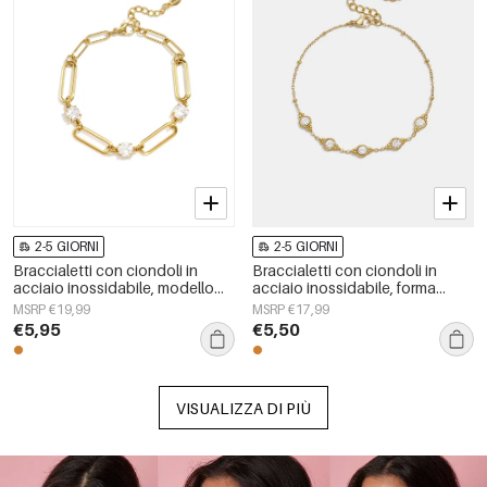
2-5 GIORNI
2-5 GIORNI
Braccialetti con ciondoli in
Braccialetti con ciondoli in
acciaio inossidabile, modello
acciaio inossidabile, forma
Circle Simple, serie Daily Simple,
geometrica, semplici, per tutti i
MSRP €19,99
MSRP €17,99
gioielli da donna
giorni, serie Simple, gioielli da
€5,95
€5,50
donna
VISUALIZZA DI PIÙ