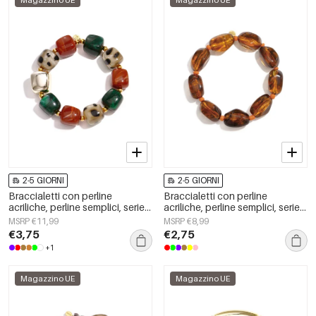
Magazzino UE
Magazzino UE
2-5 GIORNI
2-5 GIORNI
Braccialetti con perline
Braccialetti con perline
acriliche, perline semplici, serie
acriliche, perline semplici, serie
Simple Daily, gioielli da donna
Simple Daily, gioielli da donna
MSRP €11,99
MSRP €8,99
€3,75
€2,75
+1
Magazzino UE
Magazzino UE