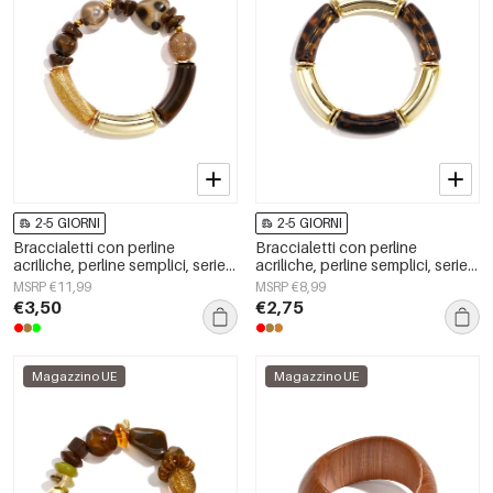
2-5 GIORNI
2-5 GIORNI
Braccialetti con perline
Braccialetti con perline
acriliche, perline semplici, serie
acriliche, perline semplici, serie
Simple Daily, gioielli da donna
Simple Daily, gioielli da donna
MSRP €11,99
MSRP €8,99
€3,50
€2,75
Magazzino UE
Magazzino UE