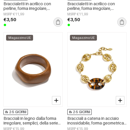
Braccialetti in acrilico con
Braccialetti in acrilico con
perline, forma irregolare,
perline, forma irregolare,
semplici, per tutti i giorni, serie
semplici, per tutti i giorni, serie
MSRP €11,99
MSRP €11,99
Simple, gioielli da donna
Simple, gioielli da donna
€3,50
€3,50
Magazzino UE
Magazzino UE
2-5 GIORNI
2-5 GIORNI
Bracciali in legno dalla forma
Bracciali a catena in acciaio
irregolare, semplici, della serie
inossidabile, forma geometrica,
Simple, per tutti i giorni, gioielli
semplici, serie Simple, gioielli da
MSRP €15,99
MSRP €15,99