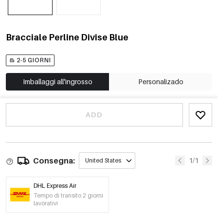
Bracciale Perline Divise Blue
2-5 GIORNI
Imballaggi all'ingrosso
Personalizado
ADD
Consegna:
1/1
United States
DHL Express Air
Tempo di transito 2 giorni
lavorativi