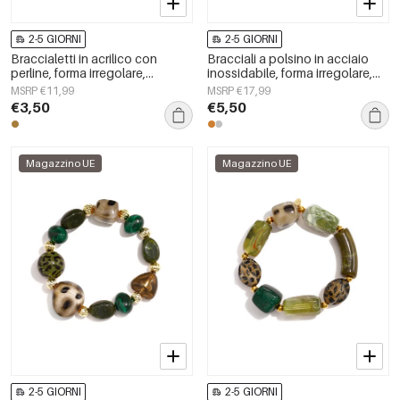
2-5 GIORNI
2-5 GIORNI
Braccialetti in acrilico con
Bracciali a polsino in acciaio
perline, forma irregolare,
inossidabile, forma irregolare,
semplici, per tutti i giorni, serie
semplici, per tutti i giorni, serie
MSRP €11,99
MSRP €17,99
Simple, gioielli da donna
Simple, gioielli da donna
€3,50
€5,50
Magazzino UE
Magazzino UE
2-5 GIORNI
2-5 GIORNI