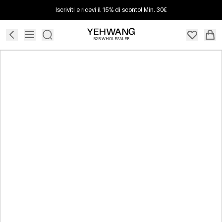
Iscriviti e ricevi il 15% di sconto! Min. 30€
B2B WHOLESALER