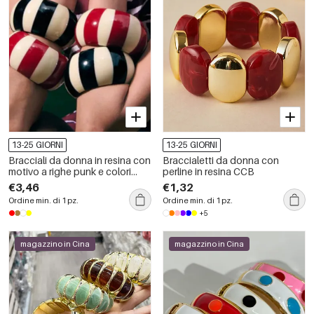
13-25 GIORNI
13-25 GIORNI
Bracciali da donna in resina con
Braccialetti da donna con
motivo a righe punk e colori
perline in resina CCB
misti.
€3,46
€1,32
Ordine min. di 1 pz.
Ordine min. di 1 pz.
+5
magazzino in Cina
magazzino in Cina