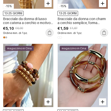
-15%
-15%
13-25 GIORNI
13-25 GIORNI
Bracciale da donna di lusso
Bracciale da donna con charm
con catena a cerchio e motivo a
a cerchio semplice, forma
cuore patchwork in acciaio
geometrica, in acciaio
€5,10
€1,59
€6,00
€1,87
inossidabile color oro
inossidabile, impermeabile,
Ordine min. di 1 pz.
Ordine min. di 1 pz.
impermeabile con zirconi.
color oro, con zirconi.
magazzino in Cina
magazzino in Cina