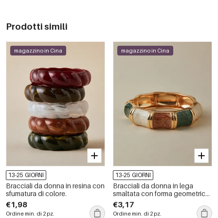
Prodotti simili
magazzino in Cina
magazzino in Cina
13-25 GIORNI
13-25 GIORNI
Bracciali da donna in resina con
Bracciali da donna in lega
sfumatura di colore.
smaltata con forma geometrica
retrò
€1,98
€3,17
Ordine min. di 2 pz.
Ordine min. di 2 pz.