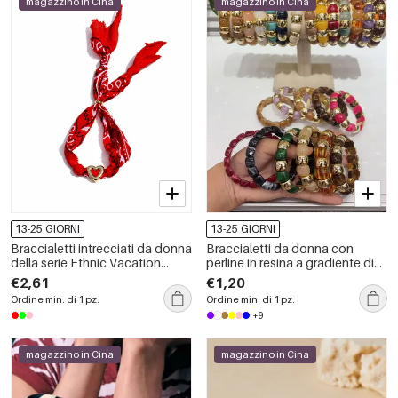
magazzino in Cina
magazzino in Cina
13-25 GIORNI
13-25 GIORNI
Braccialetti intrecciati da donna
Braccialetti da donna con
della serie Ethnic Vacation
perline in resina a gradiente di
Heart Star in tessuto color oro
colore
€2,61
€1,20
Ordine min. di 1 pz.
Ordine min. di 1 pz.
+9
magazzino in Cina
magazzino in Cina