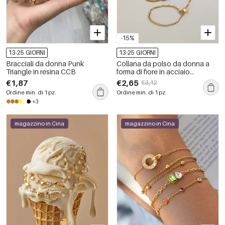
-15%
13-25 GIORNI
13-25 GIORNI
Bracciali da donna Punk
Collana da polso da donna a
Triangle in resina CCB
forma di fiore in acciaio
inossidabile, impermeabile,
€1,87
€2,65
€3,12
color oro, con zirconi.
Ordine min. di 1 pz.
Ordine min. di 1 pz.
+3
magazzino in Cina
magazzino in Cina