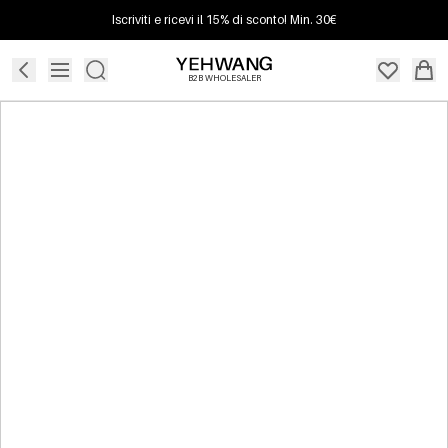
Iscriviti e ricevi il 15% di sconto! Min. 30€
B2B WHOLESALER