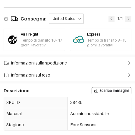
Consegna:
1/1
United States
Air Freight
Express
Tempo di transito 10 - 17
Tempo di transito 8 - 15
giorni lavorativi
giorni lavorativi
Informazioni sulla spedizione
Informazioni sul reso
Descrizione
Scarica immagini
SPU ID
38486
Material
Acciaio inossidabile
Stagione
Four Seasons