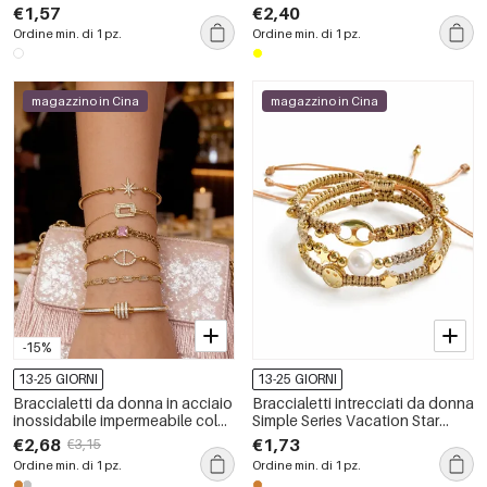
colori misti
€1,57
€2,40
Ordine min. di 1 pz.
Ordine min. di 1 pz.
magazzino in Cina
magazzino in Cina
-15%
13-25 GIORNI
13-25 GIORNI
Braccialetti da donna in acciaio
Braccialetti intrecciati da donna
inossidabile impermeabile color
Simple Series Vacation Star
oro con strass e ciondoli.
Smiling Face, colore oro, con
€2,68
€1,73
€3,15
corda intrecciata.
Ordine min. di 1 pz.
Ordine min. di 1 pz.