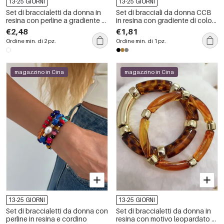
13-25 GIORNI
13-25 GIORNI
Set di braccialetti da donna in
Set di bracciali da donna CCB
resina con perline a gradiente di
in resina con gradiente di colore
colore
retrò
€2,48
€1,81
Ordine min. di 2 pz.
Ordine min. di 1 pz.
magazzino in Cina
magazzino in Cina
13-25 GIORNI
13-25 GIORNI
Set di braccialetti da donna con
Set di braccialetti da donna in
perline in resina e cordino
resina con motivo leopardato e