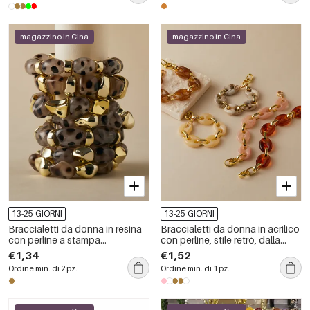
magazzino in Cina
magazzino in Cina
13-25 GIORNI
13-25 GIORNI
Braccialetti da donna in resina
Braccialetti da donna in acrilico
con perline a stampa
con perline, stile retrò, dalla
leopardata dalla forma
forma irregolare e semplice.
€1,34
€1,52
irregolare e dallo stile retrò.
Ordine min. di 2 pz.
Ordine min. di 1 pz.