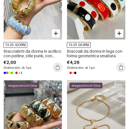
13-25 GIORNI
13-25 GIORNI
Braccialetti da donna in acrilico
Bracciali da donna in lega con
con perline, stile punk, con
forma geometrica smaltata
forme geometriche e sfumature
€2,00
€4,26
di colore.
Ordine min. di 1 pz.
Ordine min. di 1 pz.
+4
magazzino in Cina
magazzino in Cina