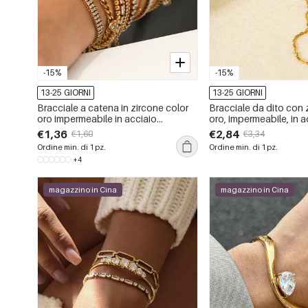
-15%
-15%
13-25 GIORNI
13-25 GIORNI
Bracciale a catena in zircone color
Bracciale da dito con 
oro impermeabile in acciaio
oro, impermeabile, in a
inossidabile di lusso da 1 pezzo
inossidabile, 1 pezzo
€1,36
€2,84
€1,60
€3,34
Ordine min. di 1 pz.
Ordine min. di 1 pz.
+4
magazzino in Cina
magazzino in Cina