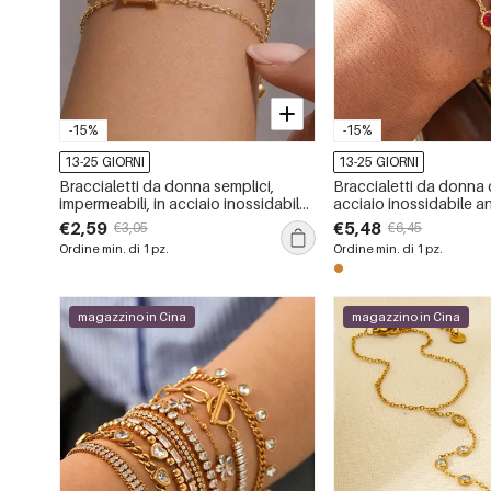
-15%
-15%
13-25 GIORNI
13-25 GIORNI
Braccialetti da donna semplici,
Braccialetti da donna 
impermeabili, in acciaio inossidabile
acciaio inossidabile an
color oro con ciondoli e zirconi.
ossidazione e imperm
€2,59
€5,48
€3,05
€6,45
zirconi colorati da 1 
Ordine min. di 1 pz.
Ordine min. di 1 pz.
magazzino in Cina
magazzino in Cina