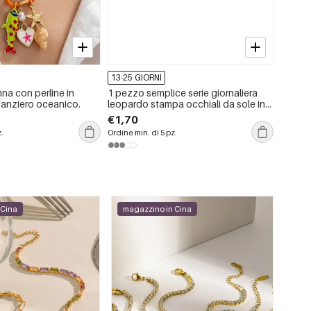
13-25 GIORNI
13-25 
na con perline in
1 pezzo semplice serie giornaliera
Sciarp
acanziero oceanico.
leopardo stampa occhiali da sole in
della 
plastica da donna
€1,70
€3,33
z.
Ordine min. di 5 pz.
Ordine m
 Cina
magazzino in Cina