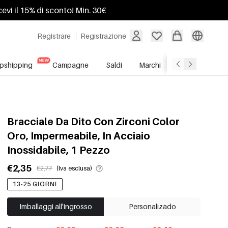
ricevi il 15% di sconto! Min. 30€
Registrare
Registrazione
pshipping
Campagne
Saldi
Marchi
Servizio All'In
Bracciale Da Dito Con Zirconi Color
Oro, Impermeabile, In Acciaio
Inossidabile, 1 Pezzo
€2,35
€2,77
(Iva esclusa)
13-25 GIORNI
Imballaggi all'ingrosso
Personalizado