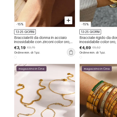
-15%
-15%
13-25 GIORNI
13-25 GIORNI
Braccialetti da donna in acciaio
Bracciale rigido da do
inossidabile con zirconi color oro,
inossidabile color oro
impermeabili e di lusso, 1 pezzo
con zirconi, dalla forma
€3,19
€4,69
€3,75
€5,52
Ordine min. di 1 pz.
Ordine min. di 1 pz.
magazzino in Cina
magazzino in Cina