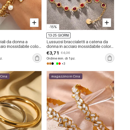
-15%
13-25 GIORNI
iali da donna a
Lussuosi braccialetti a catena da
iaio inossidabile color
donna in acciaio inossidabile color
i e motivo floreale,
oro, impermeabili e anti-ossidazione,
€3,71
€4,36
con cerchi colorati
z.
Ordine min. di 1 pz.
+3
 Cina
magazzino in Cina