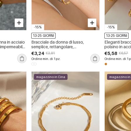
-15%
-15%
13-25 GIORNI
13-25 GIORNI
nna in acciaio
Bracciale da donna di lusso,
Eleganti bracc
, impermeabile,
semplice, rettangolare,
polsino in acc
 lineare.
impermeabile, in acciaio inossidabile
oro con zircon
€3,24
€5,58
€3,81
€6,57
color oro con zirconi, ideale per tutti
impermeabili.
Ordine min. di 1 pz.
Ordine min. di 1 p
i giorni.
magazzino in Cina
magazzino in