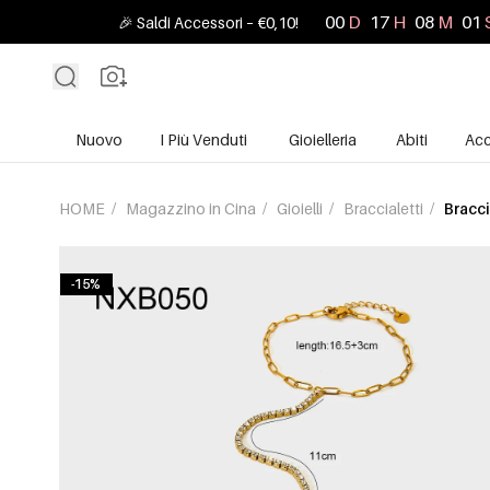
00
D
17
H
07
M
58
🎉 Saldi Accessori – €0,10!
Nuovo
I Più Venduti
Gioielleria
Abiti
Acc
HOME
/
Magazzino in Cina
/
Gioielli
/
Braccialetti
/
Bracci
-15%