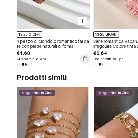
13-25 GIORNI
13-25 GIORNI
1 pezzo di ciondolo romantico fai da
Serie romantica Vaca
te con pietre naturali di forma
irregolare Colore tinta u
irregolare da donna
oceanico Pois Conchigli
€1,60
€0,64
capelli in plastica
Ordine min. di 3 pz.
Ordine min. di 1 pz.
Prodotti simili
magazzino in Cina
magazzino in Cina