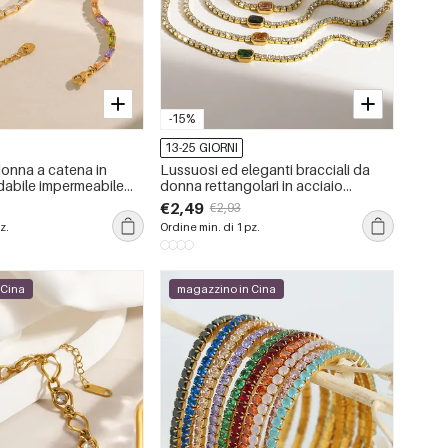
-15%
13-25 GIORNI
donna a catena in
Lussuosi ed eleganti bracciali da
idabile impermeabile
donna rettangolari in acciaio
zirconi
inossidabile color oro impermeabile
€2,49
€2,93
con zirconi.
z.
Ordine min. di 1 pz.
 Cina
magazzino in Cina