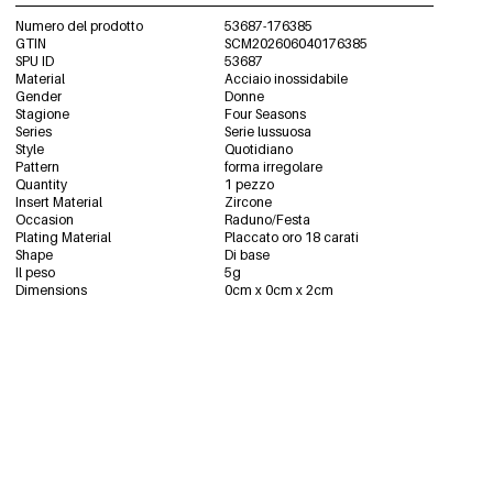
Numero del prodotto
53687-176385
GTIN
SCM202606040176385
SPU ID
53687
Material
Acciaio inossidabile
Gender
Donne
Stagione
Four Seasons
Series
Serie lussuosa
Style
Quotidiano
Pattern
forma irregolare
Quantity
1 pezzo
Insert Material
Zircone
Occasion
Raduno/Festa
Plating Material
Placcato oro 18 carati
Shape
Di base
Il peso
5g
Dimensions
0cm x 0cm x 2cm