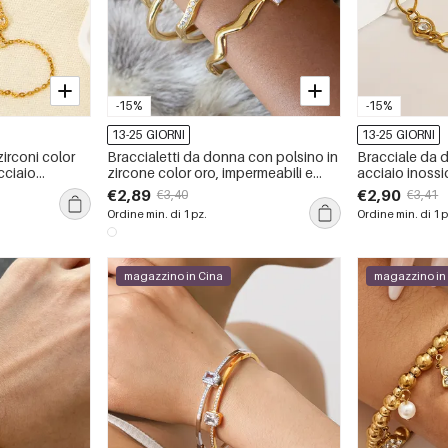
-15%
-15%
13-25 GIORNI
13-25 GIORNI
zirconi color
Braccialetti da donna con polsino in
Bracciale da 
cciaio
zircone color oro, impermeabili e
acciaio inoss
lucidi, in acciaio inossidabile, 1
color oro con 
€2,89
€2,90
€3,40
€3,41
pezzo
Ordine min. di 1 pz.
Ordine min. di 1 p
magazzino in Cina
magazzino in