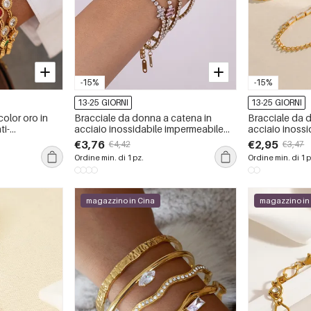
-15%
-15%
13-25 GIORNI
13-25 GIORNI
color oro in
Bracciale da donna a catena in
Bracciale da 
ti-
acciaio inossidabile impermeabile
acciaio inoss
eabile con
color oro con zirconi
color oro con 
€3,76
€2,95
€4,42
€3,47
pezzo
Ordine min. di 1 pz.
Ordine min. di 1 p
magazzino in Cina
magazzino in