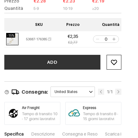
Prezzo
€2.28
€2.23
€2.19
Quantità
5-9
10-19
≥20
SKU
Prezzo
Quantità
-15%
€2,35
53687-176385
€2,77
ADD
Consegna:
1/1
United States
Air Freight
Express
Tempo di transito 10
Tempo di transito 8 -
- 17 giorni lavorativi
15 giorni lavorativi
Specifica
Descrizione
Consegna e Reso
Scarica immagini