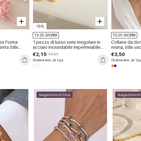
-15%
13-25 GIORNI
13-25 GIORNI
nza Forma
1 pezzo di lusso serie irregolare in
Collane da don
nita Stile
acciaio inossidabile impermeabile
resina, stile v
a Artigli per
color oro strass anelli singoli da
€2,15
€3,50
€2,53
donna
Ordine min. di 1 pz.
Ordine min. di 1 p
magazzino in Cina
magazzino in