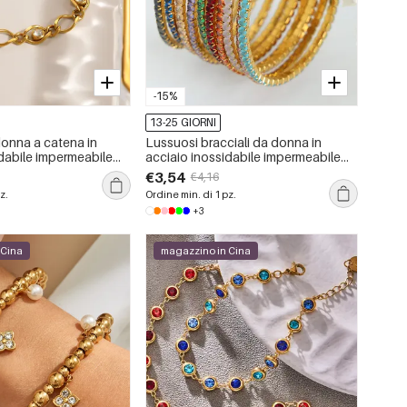
-15%
13-25 GIORNI
donna a catena in
Lussuosi bracciali da donna in
idabile impermeabile
acciaio inossidabile impermeabile
zirconi
color oro con zirconi
€3,54
€4,16
z.
Ordine min. di 1 pz.
+3
 Cina
magazzino in Cina