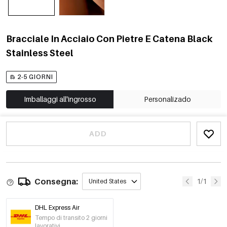
Bracciale In Acciaio Con Pietre E Catena Black
Stainless Steel
2-5 GIORNI
Imballaggi all'ingrosso
Personalizado
ADD
Consegna:
1/1
United States
DHL Express Air
Tempo di transito 2 giorni
lavorativi