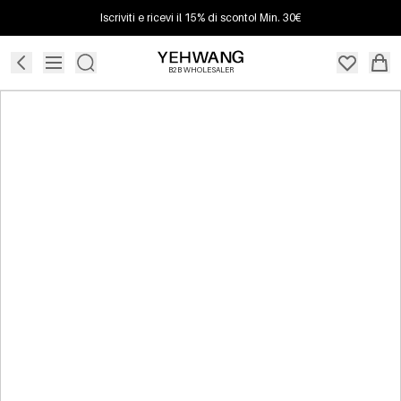
Iscriviti e ricevi il 15% di sconto! Min. 30€
B2B WHOLESALER