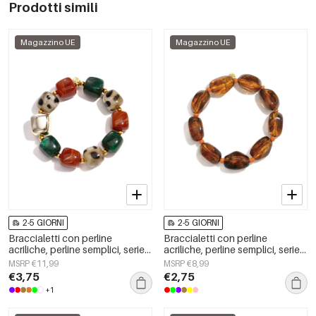
Prodotti simili
Magazzino UE
Magazzino UE
2-5 GIORNI
2-5 GIORNI
Braccialetti con perline
Braccialetti con perline
acriliche, perline semplici, serie
acriliche, perline semplici, serie
Simple Daily, gioielli da donna
Simple Daily, gioielli da donna
MSRP €11,99
MSRP €8,99
€3,75
€2,75
+1