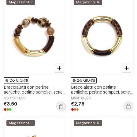
Magazzino UE
Magazzino UE
2-5 GIORNI
2-5 GIORNI
Braccialetti con perline
Braccialetti con perline
acriliche, perline semplici, serie
acriliche, perline semplici, serie
Simple Daily, gioielli da donna
Simple Daily, gioielli da donna
MSRP €11,99
MSRP €8,99
€3,50
€2,75
Magazzino UE
Magazzino UE