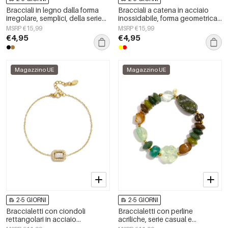
Bracciali in legno dalla forma
Bracciali a catena in acciaio
irregolare, semplici, della serie
inossidabile, forma geometrica,
Simple, per tutti i giorni, gioielli
semplici, serie Simple, gioielli da
MSRP €15,99
MSRP €15,99
da donna.
donna per tutti i giorni.
€4,95
€4,95
Magazzino UE
Magazzino UE
2-5 GIORNI
2-5 GIORNI
Braccialetti con ciondoli
Braccialetti con perline
rettangolari in acciaio
acriliche, serie casual e
inossidabile, semplici, della
semplice per tutti i giorni, gioielli