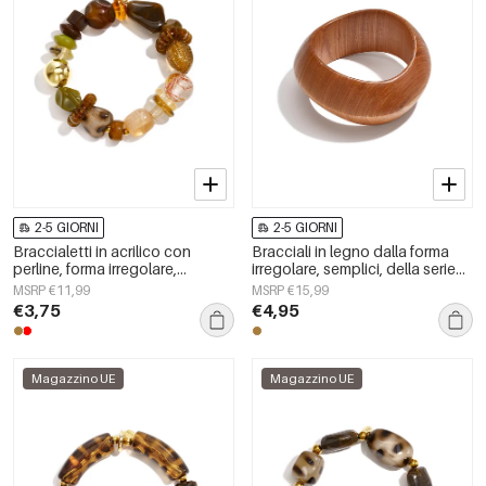
2-5 GIORNI
2-5 GIORNI
Braccialetti in acrilico con
Bracciali in legno dalla forma
perline, forma irregolare,
irregolare, semplici, della serie
semplici, per tutti i giorni, serie
Simple, per tutti i giorni, gioielli
MSRP €11,99
MSRP €15,99
Simple, gioielli da donna
da donna.
€3,75
€4,95
Magazzino UE
Magazzino UE