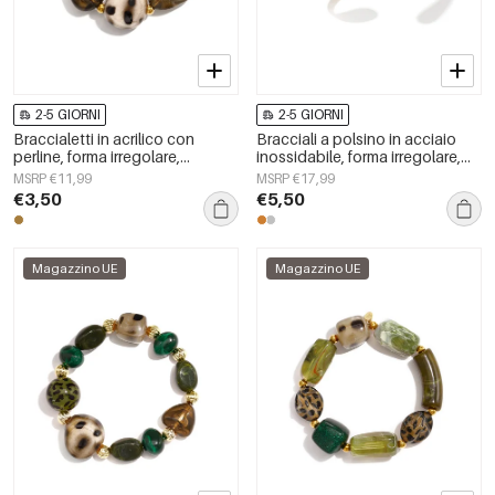
2-5 GIORNI
2-5 GIORNI
Braccialetti in acrilico con
Bracciali a polsino in acciaio
perline, forma irregolare,
inossidabile, forma irregolare,
semplici, per tutti i giorni, serie
semplici, per tutti i giorni, serie
MSRP €11,99
MSRP €17,99
Simple, gioielli da donna
Simple, gioielli da donna
€3,50
€5,50
Magazzino UE
Magazzino UE