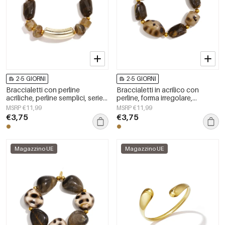
2-5 GIORNI
2-5 GIORNI
Braccialetti con perline
Braccialetti in acrilico con
acriliche, perline semplici, serie
perline, forma irregolare,
Simple Daily, gioielli da donna
semplici, per tutti i giorni, serie
MSRP €11,99
MSRP €11,99
Simple, gioielli da donna
€3,75
€3,75
Magazzino UE
Magazzino UE