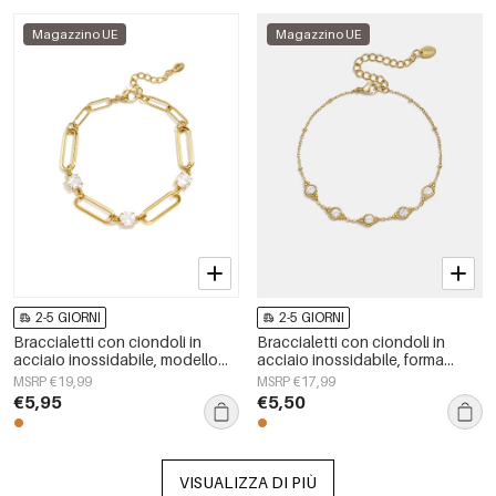
Magazzino UE
Magazzino UE
2-5 GIORNI
2-5 GIORNI
Braccialetti con ciondoli in
Braccialetti con ciondoli in
acciaio inossidabile, modello
acciaio inossidabile, forma
Circle Simple, serie Daily Simple,
geometrica, semplici, per tutti i
MSRP €19,99
MSRP €17,99
gioielli da donna
giorni, serie Simple, gioielli da
€5,95
€5,50
donna
VISUALIZZA DI PIÙ