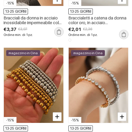
-15%
-15%
13-25 GIORNI
13-25 GIORNI
Bracciali da donna in acciaio
Braccialetti a catena da donna
inossidabile impermeabile color
color oro, in acciaio
oro con pietre naturali
inossidabile, impermeabili,
€3,37
€2,01
€3,97
€2,36
eleganti e delicati, 1 pezzo
Ordine min. di 1 pz.
Ordine min. di 1 pz.
magazzino in Cina
magazzino in Cina
-15%
-15%
13-25 GIORNI
13-25 GIORNI