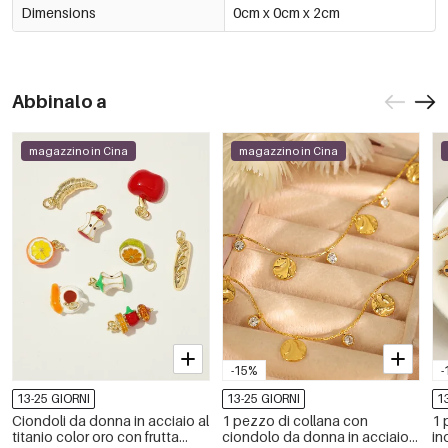
Dimensions
0cm x 0cm x 2cm
Abbinalo a
magazzino in Cina
magazzino in Cina
-15%
-
13-25 GIORNI
13-25 GIORNI
1
Ciondoli da donna in acciaio al
1 pezzo di collana con
1 
titanio color oro con frutta
ciondolo da donna in acciaio
in