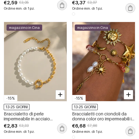
inossidabile color oro con
impermeabile color oro con
€2,59
€3,37
€3,05
€3,97
ciondoli e zirconi.
perle
Ordine min. di 1 pz.
Ordine min. di 1 pz.
magazzino in Cina
magazzino in Cina
-15%
-15%
13-25 GIORNI
13-25 GIORNI
Braccialetto di perle
Braccialetti con ciondoli da
impermeabile in acciaio
donna color oro impermeabili in
inossidabile elegante da 1
acciaio inossidabile con perline
€2,83
€6,68
€3,33
€7,86
pezzo
policrome da 1 pezzo
Ordine min. di 1 pz.
Ordine min. di 1 pz.