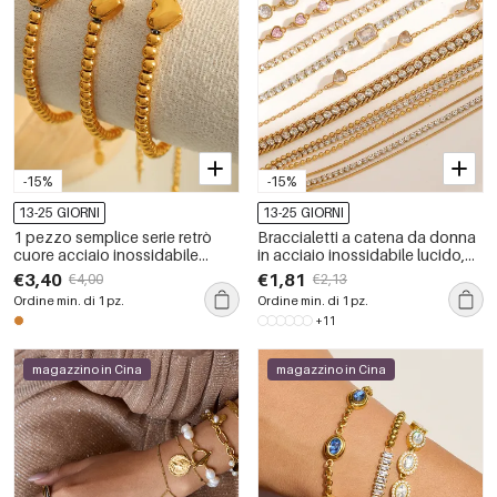
-15%
-15%
13-25 GIORNI
13-25 GIORNI
1 pezzo semplice serie retrò
Braccialetti a catena da donna
cuore acciaio inossidabile
in acciaio inossidabile lucido,
placcato oro donne braccialetti
impermeabili, color oro con
€3,40
€1,81
€4,00
€2,13
di perline
strass
Ordine min. di 1 pz.
Ordine min. di 1 pz.
+11
magazzino in Cina
magazzino in Cina