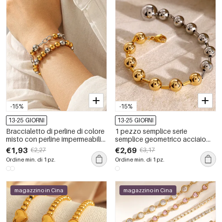
-15%
-15%
13-25 GIORNI
13-25 GIORNI
Braccialetto di perline di colore
1 pezzo semplice serie
misto con perline impermeabili
semplice geometrico acciaio
in acciaio inossidabile da 1
inossidabile placcato oro 18K
€1,93
€2,69
€2,27
€3,17
pezzo
donne braccialetti di perline
Ordine min. di 1 pz.
Ordine min. di 1 pz.
magazzino in Cina
magazzino in Cina