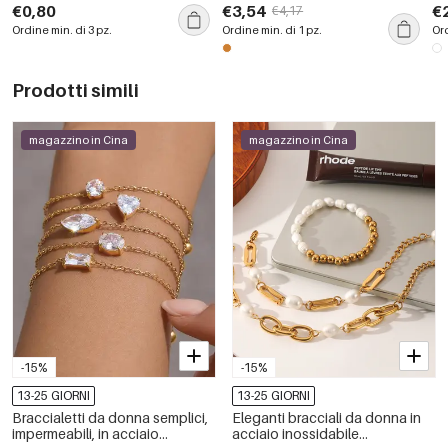
naturale estiva
inossidabile color oro,
co
€0,80
€3,54
€
€4,17
impermeabile, di forma
da
Ordine min. di 3 pz.
Ordine min. di 1 pz.
Ord
rotonda, alla moda e di lusso
Prodotti simili
magazzino in Cina
magazzino in Cina
-15%
-15%
13-25 GIORNI
13-25 GIORNI
Braccialetti da donna semplici,
Eleganti bracciali da donna in
impermeabili, in acciaio
acciaio inossidabile