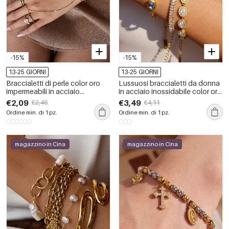
-15%
-15%
13-25 GIORNI
13-25 GIORNI
Braccialetti di perle color oro
Lussuosi braccialetti da donna
impermeabili in acciaio
in acciaio inossidabile color oro
inossidabile
con perline semplici e
€2,09
€3,49
€2,46
€4,11
impermeabili e zirconi
Ordine min. di 1 pz.
Ordine min. di 1 pz.
magazzino in Cina
magazzino in Cina