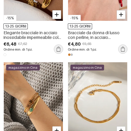
-15%
-15%
13-25 GIORNI
13-25 GIORNI
Elegante bracciale in acciaio
Bracciale da donna di lusso
inossidabile impermeabile color
con perline, in acciaio
oro con perle
inossidabile, impermeabile,
€6,48
€4,80
€7,62
€5,65
color oro, con perle artificiali.
Ordine min. di 1 pz.
Ordine min. di 1 pz.
magazzino in Cina
magazzino in Cina