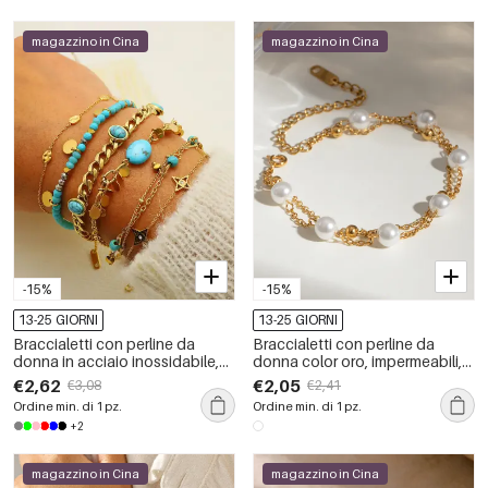
magazzino in Cina
magazzino in Cina
-15%
-15%
13-25 GIORNI
13-25 GIORNI
Braccialetti con perline da
Braccialetti con perline da
donna in acciaio inossidabile,
donna color oro, impermeabili,
impermeabili, color oro, con
in acciaio inossidabile, serie
€2,62
€2,05
€3,08
€2,41
pietre naturali e perline retrò
lussuosa, 1 pezzo
Ordine min. di 1 pz.
Ordine min. di 1 pz.
+2
magazzino in Cina
magazzino in Cina