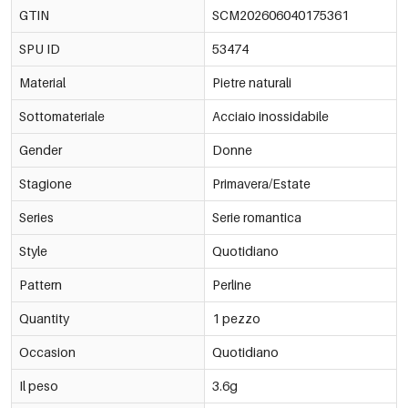
GTIN
SCM202606040175361
SPU ID
53474
Material
Pietre naturali
Sottomateriale
Acciaio inossidabile
Gender
Donne
Stagione
Primavera/Estate
Series
Serie romantica
Style
Quotidiano
Pattern
Perline
Quantity
1 pezzo
Occasion
Quotidiano
Il peso
3.6g