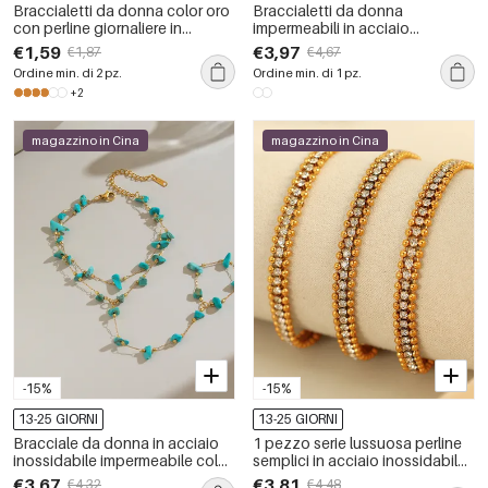
Braccialetti da donna color oro
Braccialetti da donna
con perline giornaliere in
impermeabili in acciaio
acciaio inossidabile
inossidabile con cerchio
€1,59
€3,97
€1,87
€4,67
impermeabile della serie Simple
semplice, 1 pezzo
Ordine min. di 2 pz.
Ordine min. di 1 pz.
+2
magazzino in Cina
magazzino in Cina
-15%
-15%
13-25 GIORNI
13-25 GIORNI
Bracciale da donna in acciaio
1 pezzo serie lussuosa perline
inossidabile impermeabile color
semplici in acciaio inossidabile
oro con pietre naturali.
placcato oro strass donne
€3,67
€3,81
€4,32
€4,48