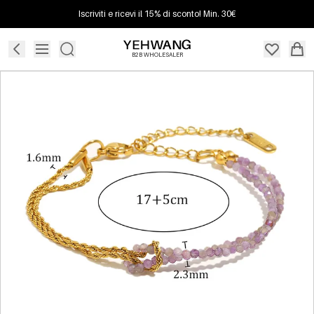
Iscriviti e ricevi il 15% di sconto! Min. 30€
B2B WHOLESALER