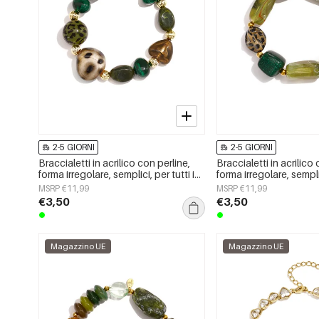
2-5 GIORNI
2-5 GIORNI
Braccialetti in acrilico con perline,
Braccialetti in acrilico
forma irregolare, semplici, per tutti i
forma irregolare, semplic
giorni, serie Simple, gioielli da donna
giorni, serie Simple, gi
MSRP €11,99
MSRP €11,99
€3,50
€3,50
Magazzino UE
Magazzino UE