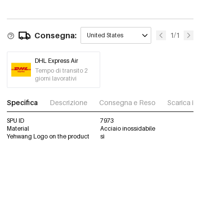
Consegna:
1/1
United States
DHL Express Air
Tempo di transito 2
giorni lavorativi
Specifica
Descrizione
Consegna e Reso
Scarica immagini
SPU ID
7973
Material
Acciaio inossidabile
Yehwang Logo on the product
sì