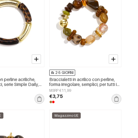
2-5 GIORNI
n perline acriliche,
Braccialetti in acrilico con perline,
i, serie Simple Daily,
forma irregolare, semplici, per tutti i
nna
giorni, serie Simple, gioielli da donna
MSRP €11,99
€3,75
E
Magazzino UE