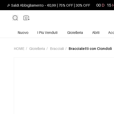
00
D
15
🎉 Saldi Abbigliamento – €0,99 | 75% OFF | 30% OFF
Nuovo
I Più Venduti
Gioielleria
Abiti
Acc
HOME
/
Gioielleria
/
Bracciali
/
Braccialetti con Ciondoli