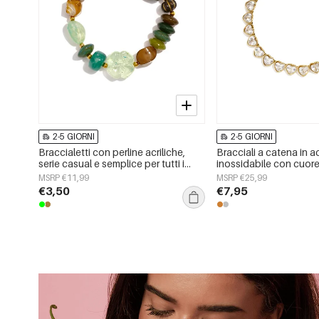
2-5 GIORNI
2-5 GIORNI
Braccialetti con perline acriliche,
Bracciali a catena in a
serie casual e semplice per tutti i
inossidabile con cuore
giorni, gioielli da donna.
Daily Simple, gioielli 
MSRP €11,99
MSRP €25,99
€3,50
€7,95