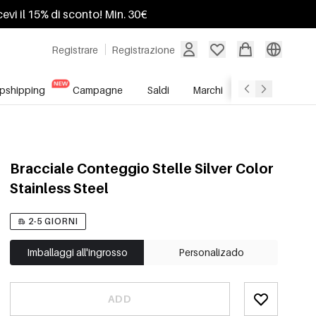
ricevi il 15% di sconto! Min. 30€
Registrare
Registrazione
pshipping
Campagne
Saldi
Marchi
Servizio All'In
Bracciale Conteggio Stelle Silver Color
Stainless Steel
2-5 GIORNI
Imballaggi all'ingrosso
Personalizado
ADD