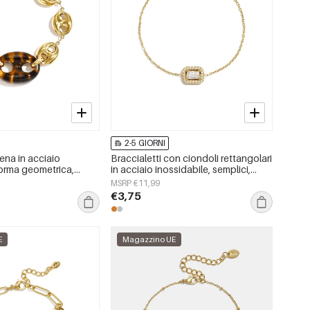
2-5 GIORNI
tena in acciaio
Braccialetti con ciondoli rettangolari
forma geometrica,
in acciaio inossidabile, semplici,
 Simple, gioielli da
della serie Daily Simple, gioielli da
MSRP €11,99
 i giorni.
donna.
€3,75
E
Magazzino UE