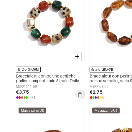
2-5 GIORNI
2-5 GIORNI
Braccialetti con perline acriliche,
Braccialetti con perline
perline semplici, serie Simple Daily,
perline semplici, serie 
gioielli da donna
gioielli da donna
MSRP €11,99
MSRP €8,99
€3,75
€2,75
+1
Magazzino UE
Magazzino UE