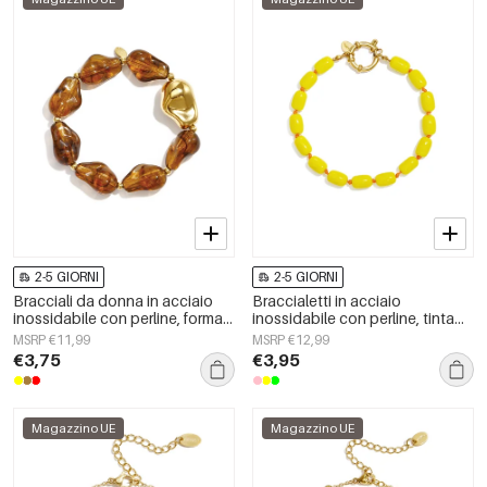
2-5 GIORNI
2-5 GIORNI
Bracciali da donna in acciaio
Braccialetti in acciaio
inossidabile con perline, forma
inossidabile con perline, tinta
irregolare, casual, semplici, per
unita, semplici, per tutti i giorni,
MSRP €11,99
MSRP €12,99
tutti i giorni.
serie Simple, gioielli da donna
€3,75
€3,95
Magazzino UE
Magazzino UE