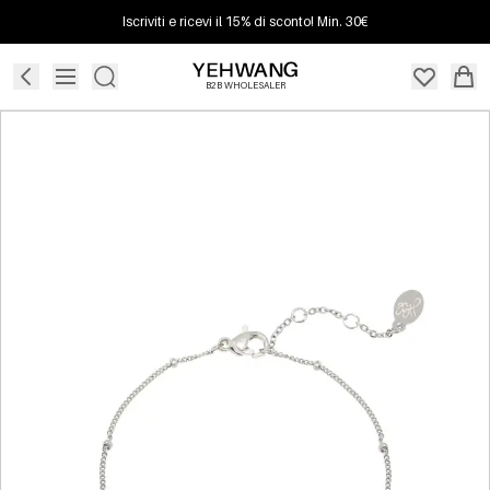
Iscriviti e ricevi il 15% di sconto! Min. 30€
B2B WHOLESALER