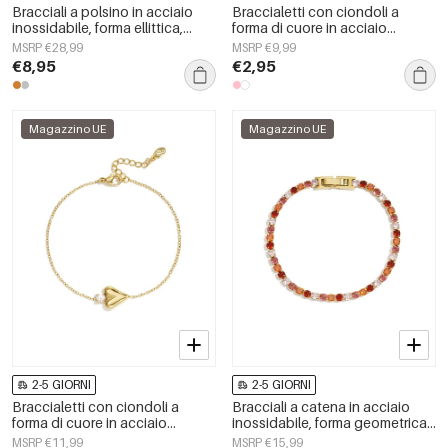
Bracciali a polsino in acciaio
Braccialetti con ciondoli a
inossidabile, forma ellittica,
forma di cuore in acciaio
semplici, per tutti i giorni, serie
inossidabile, serie Simple Daily
MSRP €28,99
MSRP €9,99
Simple, gioielli da donna
Simple, gioielli da donna
€8,95
€2,95
Magazzino UE
Magazzino UE
2-5 GIORNI
2-5 GIORNI
Braccialetti con ciondoli a
Bracciali a catena in acciaio
forma di cuore in acciaio
inossidabile, forma geometrica,
inossidabile, serie Simple Daily
semplici, serie Simple Daily,
MSRP €11,99
MSRP €15,99