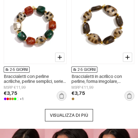
2-5 GIORNI
2-5 GIORNI
Braccialetti con perline
Braccialetti in acrilico con
acriliche, perline semplici, serie
perline, forma irregolare,
Simple Daily, gioielli da donna
semplici, per tutti i giorni, serie
MSRP €11,99
MSRP €11,99
Simple, gioielli da donna
€3,75
€3,75
+1
VISUALIZZA DI PIÙ