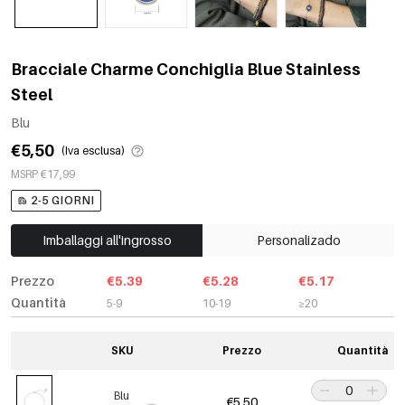
Bracciale Charme Conchiglia Blue Stainless
Steel
Blu
€5,50
(Iva esclusa)
MSRP €17,99
2-5 GIORNI
Imballaggi all'ingrosso
Personalizado
Prezzo
€5.39
€5.28
€5.17
Quantità
5-9
10-19
≥20
SKU
Prezzo
Quantità
Blu
€5,50