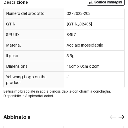
Descrizione
Scarica immagini
Numero del prodotto
0272623-203
GTIN
[GTIN_32485]
SPU ID
8457
Material
Acciaio inossidabile
Il peso
3.5g
Dimensions
16cm x 0cm x 2cm
Yehwang Logo on the
sì
product
Bellissimo bracciale in acciaio inossidabile con charm a conchiglia.
Disponibile in 3 splendidi colori.
Abbinalo a