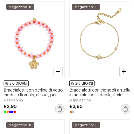
Magazzino UE
Magazzino UE
2-5 GIORNI
2-5 GIORNI
Braccialetti con perline di vetro,
Braccialetti con ciondoli a stella
modello floreale, casual, per
in acciaio inossidabile, serie
tutti i giorni, semplici, gioielli da
semplice e quotidiana, gioielli
MSRP €9,99
MSRP €12,99
donna
da donna
€2,95
€3,95
Magazzino UE
Magazzino UE