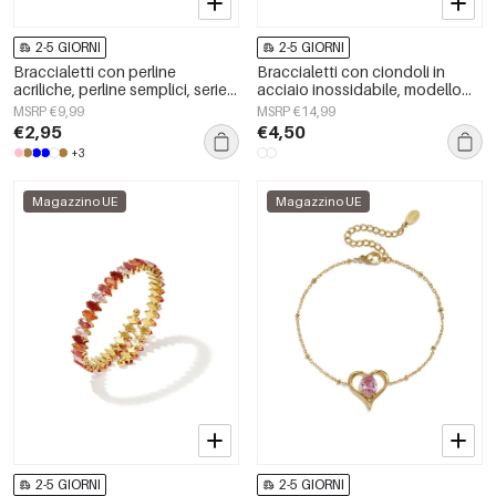
2-5 GIORNI
2-5 GIORNI
Braccialetti con perline
Braccialetti con ciondoli in
acriliche, perline semplici, serie
acciaio inossidabile, modello
Simple Daily, gioielli da donna
Circle Simple, serie Daily Simple,
MSRP €9,99
MSRP €14,99
gioielli da donna
€2,95
€4,50
+3
Magazzino UE
Magazzino UE
2-5 GIORNI
2-5 GIORNI