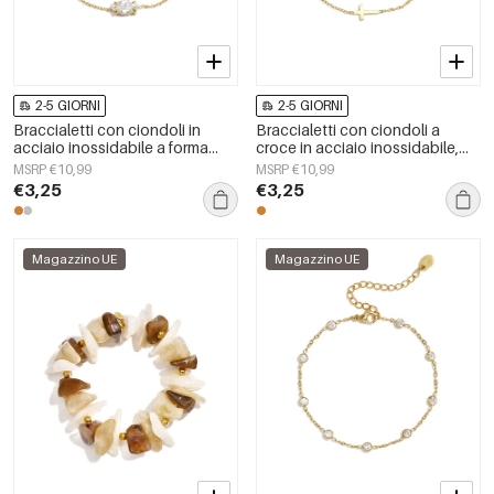
2-5 GIORNI
2-5 GIORNI
Braccialetti con ciondoli in
Braccialetti con ciondoli a
acciaio inossidabile a forma
croce in acciaio inossidabile,
ellittica, semplici, per tutti i
serie semplice, gioielli da donna
MSRP €10,99
MSRP €10,99
giorni, della serie Simple, gioielli
€3,25
€3,25
da donna.
Magazzino UE
Magazzino UE