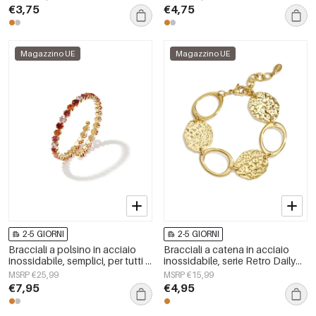
Simple, gioielli da donna
gioielli da donna
€3,75
€4,75
Magazzino UE
Magazzino UE
2-5 GIORNI
2-5 GIORNI
Bracciali a polsino in acciaio
Bracciali a catena in acciaio
inossidabile, semplici, per tutti i
inossidabile, serie Retro Daily
giorni, serie Simple, gioielli da
Classic, gioielli da donna
MSRP €25,99
MSRP €15,99
donna
€7,95
€4,95