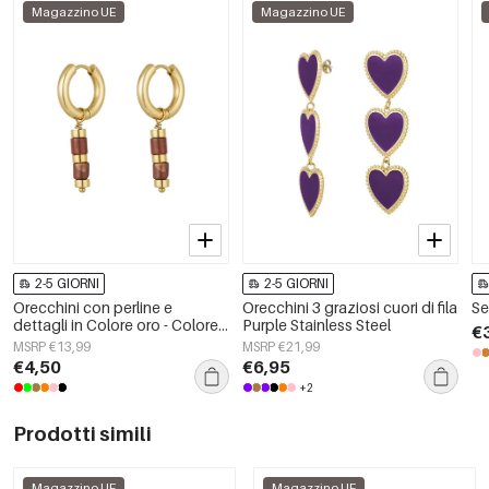
Magazzino UE
Magazzino UE
2-5 GIORNI
2-5 GIORNI
Orecchini con perline e
Orecchini 3 graziosi cuori di fila
Se
dettagli in Colore oro - Colore
Purple Stainless Steel
€
oro/rosso
MSRP €13,99
MSRP €21,99
€4,50
€6,95
+2
Prodotti simili
Magazzino UE
Magazzino UE