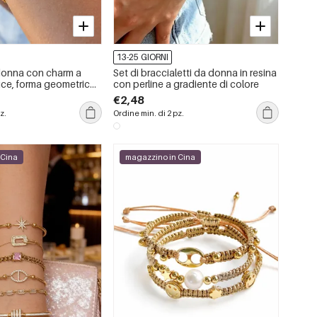
13-25 GIORNI
donna con charm a
Set di braccialetti da donna in resina
ice, forma geometrica,
con perline a gradiente di colore
sidabile,
€2,48
color oro, con zirconi.
z.
Ordine min. di 2 pz.
 Cina
magazzino in Cina