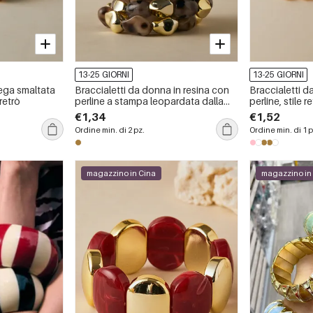
13-25 GIORNI
13-25 GIORNI
lega smaltata
Braccialetti da donna in resina con
Braccialetti d
retrò
perline a stampa leopardata dalla
perline, stile r
forma irregolare e dallo stile retrò.
irregolare e s
€1,34
€1,52
Ordine min. di 2 pz.
Ordine min. di 1 p
magazzino in Cina
magazzino in