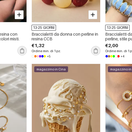
13-25 GIORNI
13-25 GIORNI
resina con
Braccialetti da donna con perline in
Braccialetti d
olori misti.
resina CCB
perline, stile 
geometriche e 
€1,32
€2,00
Ordine min. di 1 pz.
Ordine min. di 1 p
+5
+4
magazzino in Cina
magazzino in