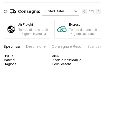
Consegna:
1/1
United States
Air Freight
Express
Tempo di transito 10
Tempo di transito 8 -
- 17 giorni lavorativi
15 giorni lavorativi
Specifica
Descrizione
Consegna e Reso
Scarica immagini
SPU ID
38329
Material
Acciaio inossidabile
Stagione
Four Seasons