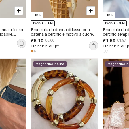
-15%
-15%
13-25 GIORNI
13-25 GIORNI
onna a forma
Bracciale da donna di lusso con
Bracciale da 
sidabile,
catena a cerchio e motivo a cuore
cerchio sempl
, con zirconi.
patchwork in acciaio inossidabile
in acciaio inos
€5,10
€1,59
€6,00
€1,87
color oro impermeabile con zirconi.
impermeabile, 
Ordine min. di 1 pz.
Ordine min. di 1 p
magazzino in Cina
magazzino in