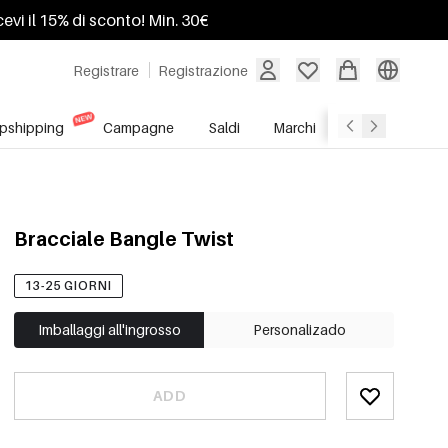
ricevi il 15% di sconto! Min. 30€
Registrare
Registrazione
pshipping
Campagne
Saldi
Marchi
Servizio All'In
Bracciale Bangle Twist
13-25 GIORNI
Imballaggi all'ingrosso
Personalizado
ADD