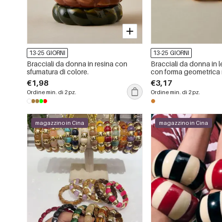
13-25 GIORNI
13-25 GIORNI
Bracciali da donna in resina con
Bracciali da donna in 
sfumatura di colore.
con forma geometrica 
€1,98
€3,17
Ordine min. di 2 pz.
Ordine min. di 2 pz.
magazzino in Cina
magazzino in Cina