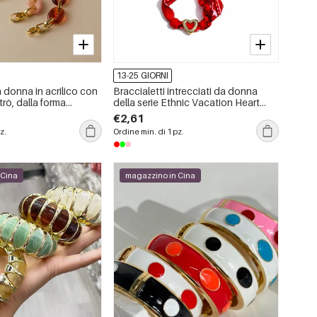
13-25 GIORNI
a donna in acrilico con
Braccialetti intrecciati da donna
etrò, dalla forma
della serie Ethnic Vacation Heart
emplice.
Star in tessuto color oro
€2,61
z.
Ordine min. di 1 pz.
 Cina
magazzino in Cina