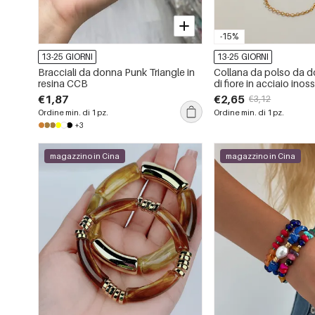
-15%
13-25 GIORNI
13-25 GIORNI
Bracciali da donna Punk Triangle in
Collana da polso da d
resina CCB
di fiore in acciaio inos
impermeabile, color oro
€1,87
€2,65
€3,12
Ordine min. di 1 pz.
Ordine min. di 1 pz.
+3
magazzino in Cina
magazzino in Cina