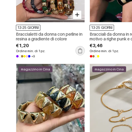
13-25 GIORNI
13-25 GIORNI
Braccialetti da donna con perline in
Bracciali da donna in 
resina a gradiente di colore
motivo a righe punk e c
€1,20
€3,46
Ordine min. di 1 pz.
Ordine min. di 1 pz.
+9
magazzino in Cina
magazzino in Cina