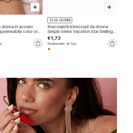
13-25 GIORNI
a donna in acciaio
Braccialetti intrecciati da donna
mpermeabile color oro
Simple Series Vacation Star Smiling
iondoli.
Face, colore oro, con corda
€1,73
intrecciata.
z.
Ordine min. di 1 pz.