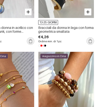
13-25 GIORNI
a donna in acrilico con
Bracciali da donna in lega con forma
punk, con forme
geometrica smaltata
sfumature di colore.
€4,26
z.
Ordine min. di 1 pz.
 Cina
magazzino in Cina