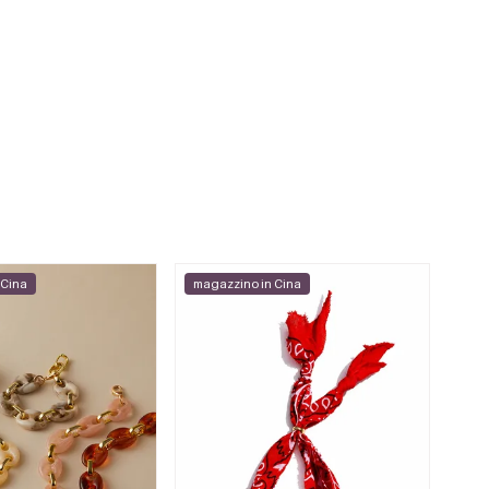
 Cina
magazzino in Cina