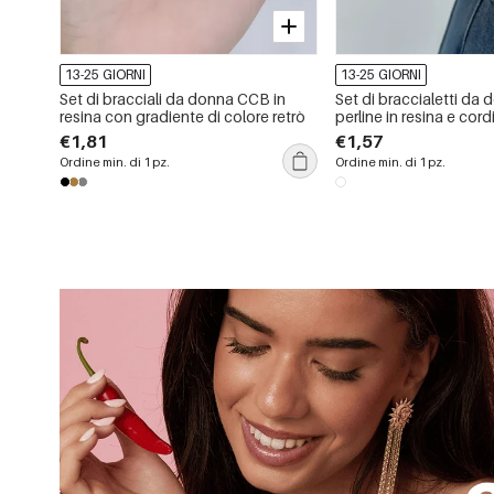
13-25 GIORNI
13-25 GIORNI
Set di bracciali da donna CCB in
Set di braccialetti da
resina con gradiente di colore retrò
perline in resina e cor
€1,81
€1,57
Ordine min. di 1 pz.
Ordine min. di 1 pz.