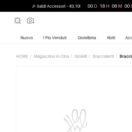
00
D
18
H
05
M
58
🎉 Saldi Accessori – €0,10!
Nuovo
I Più Venduti
Gioielleria
Abiti
Acc
HOME
/
Magazzino in Cina
/
Gioielli
/
Braccialetti
/
Bracci