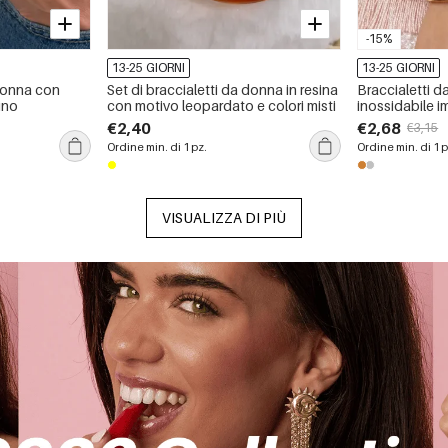
-15%
13-25 GIORNI
13-25 GIORNI
 donna con
Set di braccialetti da donna in resina
Braccialetti d
dino
con motivo leopardato e colori misti
inossidabile i
con strass e c
€2,40
€2,68
€3,15
Ordine min. di 1 pz.
Ordine min. di 1 p
VISUALIZZA DI PIÙ