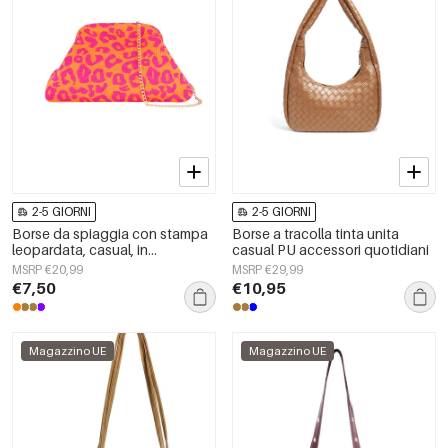
2-5 GIORNI
2-5 GIORNI
Borse da spiaggia con stampa
Borse a tracolla tinta unita
leopardata, casual, in
casual PU accessori quotidiani
poliestere, accessori quotidiani
MSRP €20,99
MSRP €29,99
€7,50
€10,95
Magazzino UE
Magazzino UE