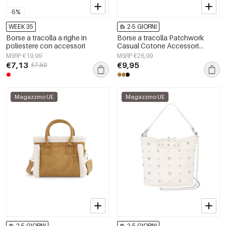
-5%
WEEK 35
2-5 GIORNI
Borse a tracolla a righe in
Borse a tracolla Patchwork
poliestere con accessori
Casual Cotone Accessori
quotidiani
MSRP €19,99
MSRP €26,99
€7,13
€9,95
€7,50
Magazzino UE
Magazzino UE
2-5 GIORNI
2-5 GIORNI