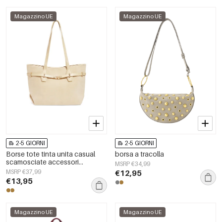
Magazzino UE
Magazzino UE
2-5 GIORNI
2-5 GIORNI
Borse tote tinta unita casual
borsa a tracolla
scamosciate accessori
MSRP €34,99
quotidiani
MSRP €37,99
€12,95
€13,95
Magazzino UE
Magazzino UE