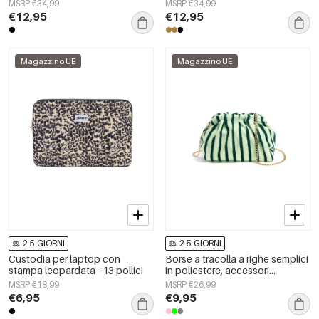
quotidiani
MSRP €34,99
MSRP €34,99
€12,95
€12,95
Magazzino UE
Magazzino UE
2-5 GIORNI
2-5 GIORNI
Custodia per laptop con
Borse a tracolla a righe semplici
stampa leopardata - 13 pollici
in poliestere, accessori
quotidiani
MSRP €18,99
MSRP €26,99
€6,95
€9,95