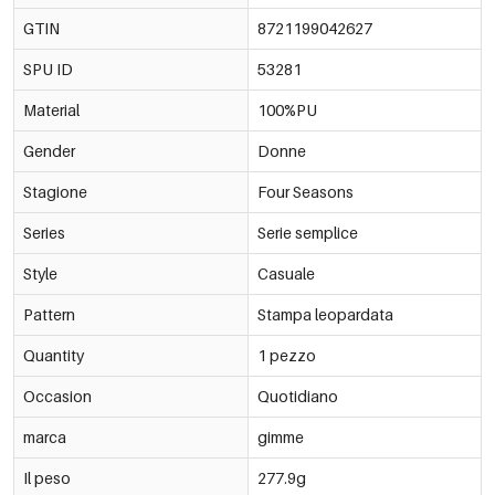
GTIN
8721199042627
SPU ID
53281
Material
100%PU
Gender
Donne
Stagione
Four Seasons
Series
Serie semplice
Style
Casuale
Pattern
Stampa leopardata
Quantity
1 pezzo
Occasion
Quotidiano
marca
gimme
Il peso
277.9g