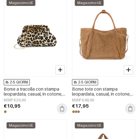
Magazzino UE
Magazzino UE
2-5 GIORNI
2-5 GIORNI
Borse a tracolla con stampa
Borse tote con stampa
leopardata, casual, in cotone,
leopardata, casual, in cotone,
accessori quotidiani
accessori quotidiani
MSRP €29,99
MSRP €48,99
€10,95
€17,95
Magazzino UE
Magazzino UE