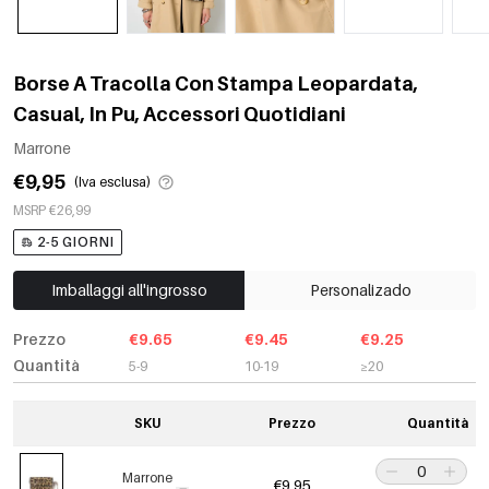
Borse A Tracolla Con Stampa Leopardata,
Casual, In Pu, Accessori Quotidiani
Marrone
€9,95
(Iva esclusa)
MSRP €26,99
2-5 GIORNI
Imballaggi all'ingrosso
Personalizado
Prezzo
€9.65
€9.45
€9.25
Quantità
5-9
10-19
≥20
SKU
Prezzo
Quantità
Marrone
€9,95