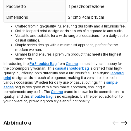
Pacchetto
1 pezzi/confezione
Dimensions
21cm x 4cm x 13cm
Crafted from high-quality Pu, ensuring durability and a luxurious feel.
Stylish leopard print design adds a touch of elegance to any outfit.
Versatile and suitable for a wide range of occasions, from daily use to
casual outings.
Simple series design with a minimalist approach, perfect for the
modern woman.
Gimme brand ensures a premium product that meets the highest
standards.
Introducing the
Pu Shoulder Bag
from
Gimme
, a must-have accessory for
the contemporary woman. This
casual shoulder bag
is crafted from high-
quality Pu, offering both durability and a luxurious feel. The stylish
leopard
print
design adds a touch of elegance, making it a versatile choice for
various occasions. Whether for daily use or casual outings, this
simple
series
bag is designed with a minimalist approach, ensuring it
complements any outfit. The
Gimme
brand is known for its commitment to
quality, and this
shoulder bag
is no exception. It is the perfect addition to
your collection, providing both style and functionality.
Abbinalo a