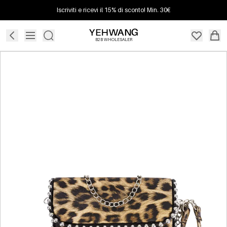
Iscriviti e ricevi il 15% di sconto! Min. 30€
B2B WHOLESALER