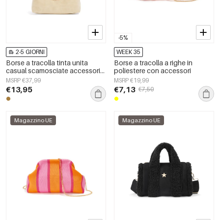
-5%
2-5 GIORNI
WEEK 35
Borse a tracolla tinta unita
Borse a tracolla a righe in
casual scamosciate accessori
poliestere con accessori
quotidiani
MSRP €37,99
MSRP €19,99
€13,95
€7,13
€7,50
Magazzino UE
Magazzino UE