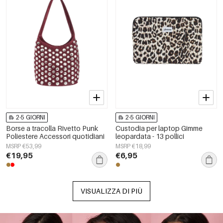
2-5 GIORNI
2-5 GIORNI
Borse a tracolla Rivetto Punk
Custodia per laptop Gimme
Poliestere Accessori quotidiani
leopardata - 13 pollici
MSRP €53,99
MSRP €18,99
€19,95
€6,95
VISUALIZZA DI PIÙ