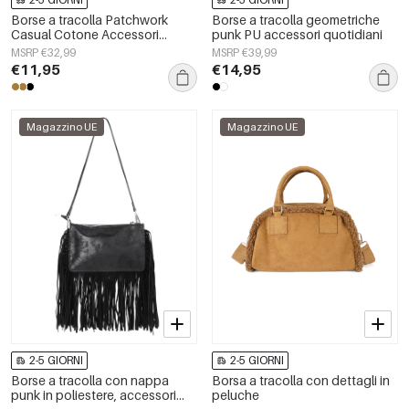
Borse a tracolla Patchwork
Borse a tracolla geometriche
Casual Cotone Accessori
punk PU accessori quotidiani
quotidiani
MSRP €32,99
MSRP €39,99
€11,95
€14,95
Magazzino UE
Magazzino UE
2-5 GIORNI
2-5 GIORNI
Borse a tracolla con nappa
Borsa a tracolla con dettagli in
punk in poliestere, accessori
peluche