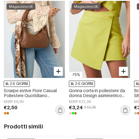
Magazzino UE
Magazzino UE
-75%
2-5 GIORNI
2-5 GIORNI
Sciarpe estive Fiore Casual
Gonna corta in poliestere da
Br
Poliestere Quotidiano
donna Design asimmetrico
Si
Accessori
con sovrapposizione
MSRP €6,99
MSRP €32,99
MS
€2,50
€3,24
€
€12,95
Prodotti simili