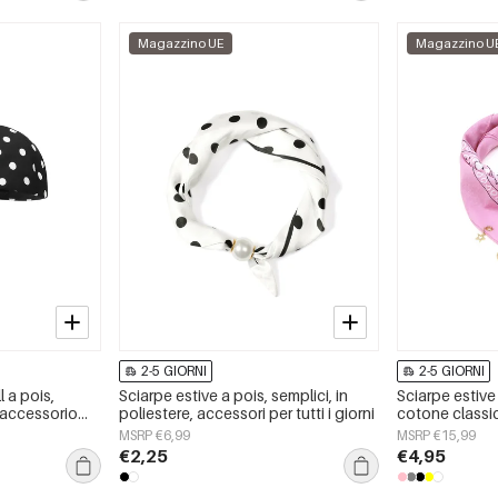
Magazzino UE
Magazzino U
2-5 GIORNI
2-5 GIORNI
 a pois,
Sciarpe estive a pois, semplici, in
Sciarpe estive
, accessorio
poliestere, accessori per tutti i giorni
cotone classic
giorni
MSRP €6,99
MSRP €15,99
€2,25
€4,95