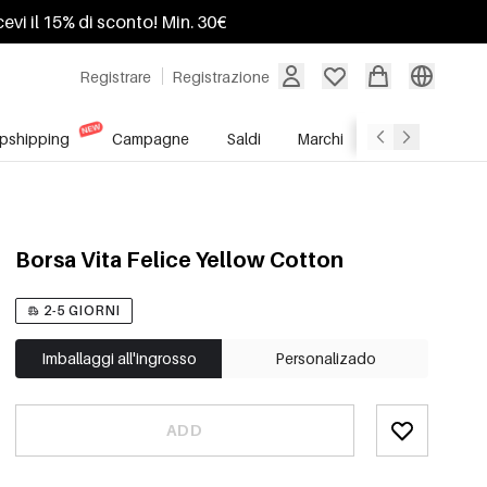
ricevi il 15% di sconto! Min. 30€
Registrare
Registrazione
pshipping
Campagne
Saldi
Marchi
Servizio All'In
Borsa Vita Felice Yellow Cotton
2-5 GIORNI
Imballaggi all'ingrosso
Personalizado
ADD