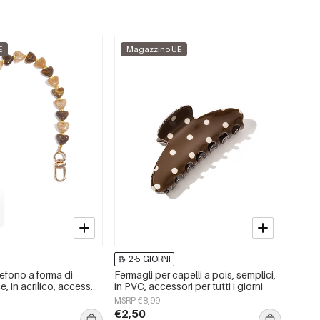
E
Magazzino UE
2-5 GIORNI
efono a forma di
Fermagli per capelli a pois, semplici,
, in acrilico, accessori
in PVC, accessori per tutti i giorni
i
MSRP €8,99
€2,50