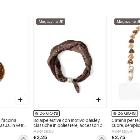
Magazzino UE
Magazzino U
2-5 GIORNI
2-5 GIORNI
 faccina
Sciarpe estive con motivo paisley,
Catena per tel
asual in vetro
classiche in poliestere, accessori per
cuore, semplice
tutti i giorni.
per tutti i giorn
MSRP €6,99
MSRP €8,99
€2,25
€2,75