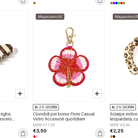
Magazzino UE
Magazzino U
2-5 GIORNI
2-5 GIORNI
 righe,
Ciondoli per borse Fiore Casual
Sciarpe estiv
ssorio
Vetro Accessori quotidiani
leopardata, ca
accessori per t
MSRP €11,99
MSRP €6,99
€3,50
€2,25