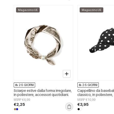
Magazzino UE
Magazzino UE
2-5 GIORNI
2-5 GIORNI
Sciarpe estive dalla forma irregolare,
Cappellino da baseball
in poliestere, accessori quotidiani.
classico, in poliestere
per tutti i giorni
MSRP €6,99
MSRP €10,99
€2,25
€3,95