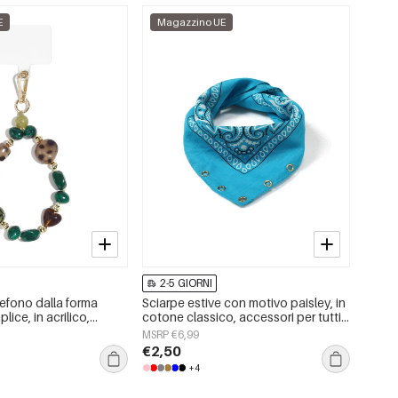
E
Magazzino UE
2-5 GIORNI
efono dalla forma
Sciarpe estive con motivo paisley, in
lice, in acrilico,
cotone classico, accessori per tutti i
otidiano
giorni
MSRP €6,99
€2,50
+4