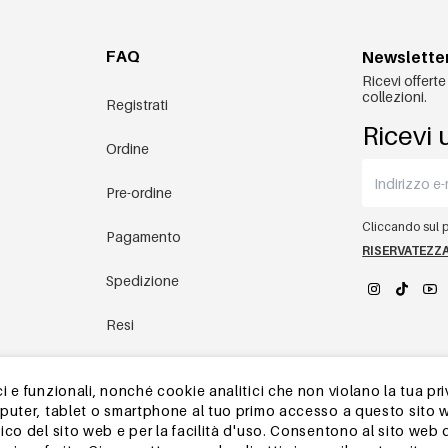
FAQ
Newslette
Ricevi offerte
collezioni.
Registrati
Ricevi 
Ordine
Pre-ordine
Cliccando sul pu
Pagamento
RISERVATEZZ
Spedizione
Resi
YEHWANG 
magazzino in Cina
 e funzionali, nonché cookie analitici che non violano la tua pri
mputer, tablet o smartphone al tuo primo accesso a questo sito 
Altre domande
ico del sito web e per la facilità d'uso. Consentono al sito web 