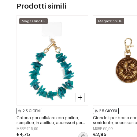
Prodotti simili
Magazzino UE
Magazzino UE
2-5 GIORNI
2-5 GIORNI
Catena per cellulare con perline,
Ciondoli per borse con
semplice, in acrilico, accessori per
sorridente, accessori c
tutti i giorni
per tutti i giorni
MSRP €15,99
MSRP €9,99
€4,75
€2,95