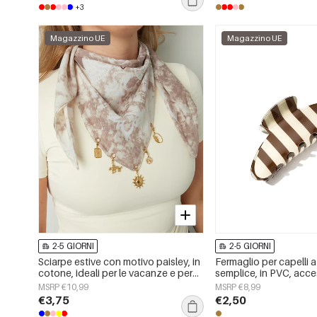
+3
Magazzino UE
Magazzino UE
2-5 GIORNI
2-5 GIORNI
Sciarpe estive con motivo paisley, in
Fermaglio per capelli a
cotone, ideali per le vacanze e per
semplice, in PVC, acce
tutti i giorni.
quotidiano
MSRP €10,99
MSRP €8,99
€3,75
€2,50