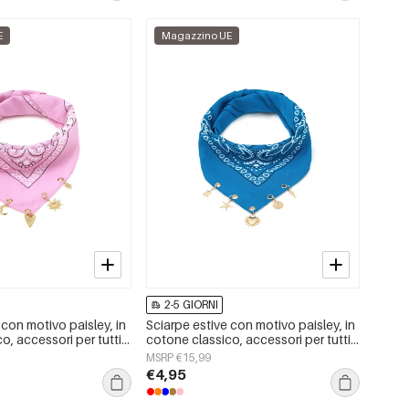
E
Magazzino UE
2-5 GIORNI
 con motivo paisley, in
Sciarpe estive con motivo paisley, in
o, accessori per tutti i
cotone classico, accessori per tutti i
giorni
MSRP €15,99
€4,95