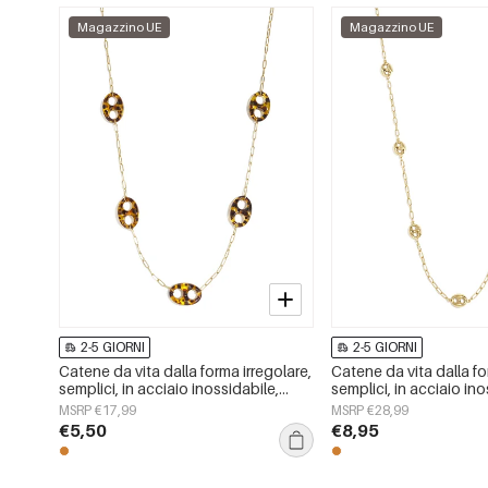
Magazzino UE
Magazzino UE
2-5 GIORNI
2-5 GIORNI
Catene da vita dalla forma irregolare,
Catene da vita dalla fo
semplici, in acciaio inossidabile,
semplici, in acciaio ino
accessori per tutti i giorni
accessori per tutti i gio
MSRP €17,99
MSRP €28,99
€5,50
€8,95