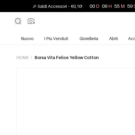
00
D
09
H
55
M
58
🎉 Saldi Accessori – €0,10!
Nuovo
I Più Venduti
Gioielleria
Abiti
Acc
HOME
/
Borsa Vita Felice Yellow Cotton