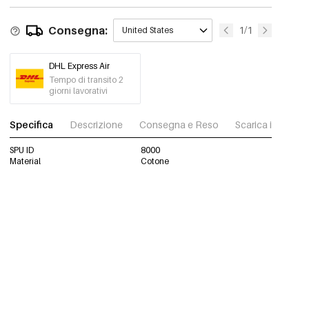
Consegna:
1/1
United States
DHL Express Air
Tempo di transito 2
giorni lavorativi
Specifica
Descrizione
Consegna e Reso
Scarica immagini
SPU ID
8000
Material
Cotone