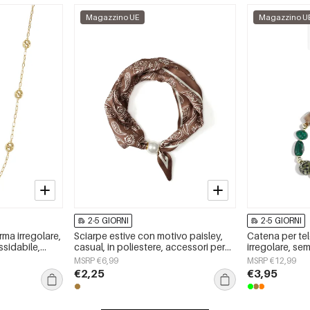
Magazzino UE
Magazzino U
2-5 GIORNI
2-5 GIORNI
rma irregolare,
Sciarpe estive con motivo paisley,
Catena per tel
ssidabile,
casual, in poliestere, accessori per
irregolare, semp
rni
tutti i giorni
accessorio qu
MSRP €6,99
MSRP €12,99
€2,25
€3,95