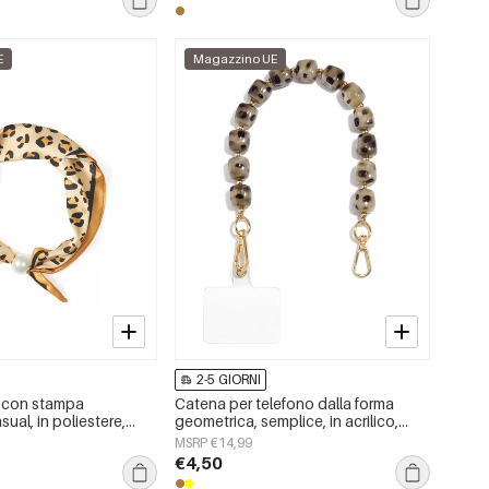
E
Magazzino UE
2-5 GIORNI
e con stampa
Catena per telefono dalla forma
sual, in poliestere,
geometrica, semplice, in acrilico,
utti i giorni
accessori per tutti i giorni
MSRP €14,99
€4,50