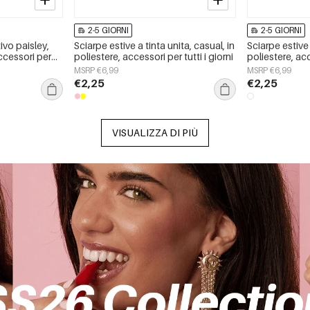
2-5 GIORNI
2-5 GIORNI
ivo paisley,
Sciarpe estive a tinta unita, casual, in
Sciarpe estive 
accessori per
poliestere, accessori per tutti i giorni
poliestere, acc
MSRP €6,99
MSRP €6,99
€2,25
€2,25
VISUALIZZA DI PIÙ