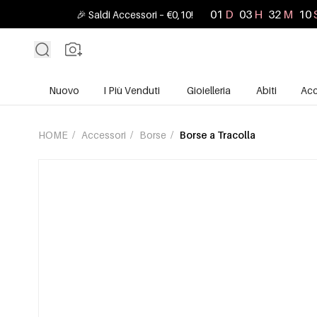
01
D
03
H
32
M
09
🎉 Saldi Accessori – €0,10!
Nuovo
I Più Venduti
Gioielleria
Abiti
Acc
HOME
/
Accessori
/
Borse
/
Borse a Tracolla