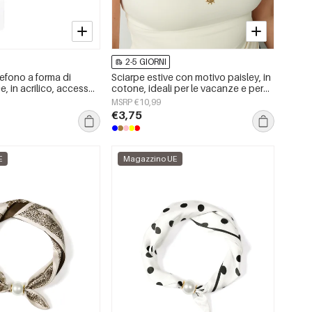
2-5 GIORNI
efono a forma di
Sciarpe estive con motivo paisley, in
, in acrilico, accessori
cotone, ideali per le vacanze e per
i
tutti i giorni.
MSRP €10,99
€3,75
E
Magazzino UE