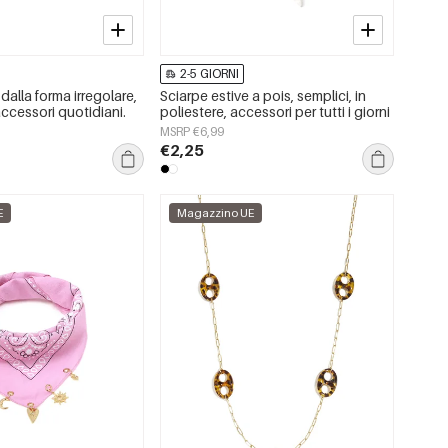
2-5 GIORNI
dalla forma irregolare,
Sciarpe estive a pois, semplici, in
accessori quotidiani.
poliestere, accessori per tutti i giorni
MSRP €6,99
€2,25
E
Magazzino UE