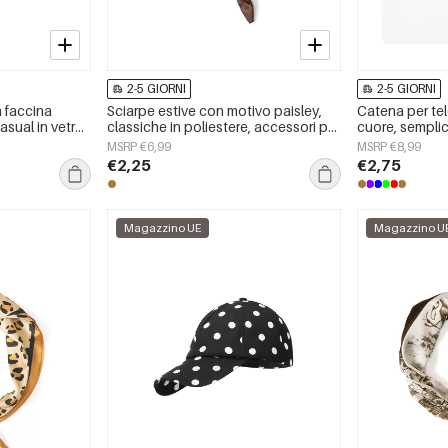
2-5 GIORNI
2-5 GIORNI
 faccina
Sciarpe estive con motivo paisley,
Catena per tel
asual in vetro
classiche in poliestere, accessori per
cuore, semplice
tutti i giorni.
per tutti i giorn
MSRP €6,99
MSRP €8,99
€2,25
€2,75
Magazzino UE
Magazzino U