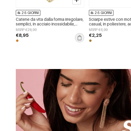
2-5 GIORNI
2-5 GIORNI
Catene da vita dalla forma irregolare,
Sciarpe estive con mot
semplici, in acciaio inossidabile,
casual, in poliestere, 
accessori per tutti i giorni
tutti i giorni
MSRP €28,99
MSRP €6,99
€8,95
€2,25