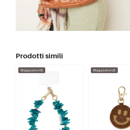
Prodotti simili
Magazzino UE
Magazzino UE