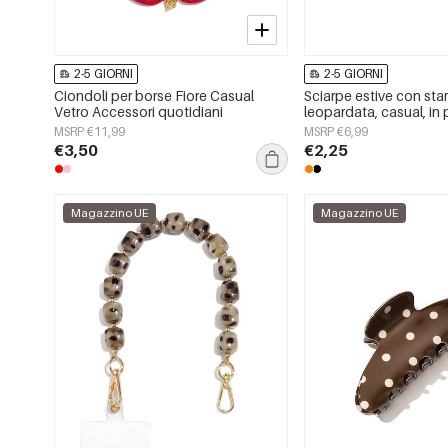
2-5 GIORNI
2-5 GIORNI
Ciondoli per borse Fiore Casual
Sciarpe estive con st
Vetro Accessori quotidiani
leopardata, casual, in 
accessori per tutti i gio
MSRP €11,99
MSRP €6,99
€3,50
€2,25
Magazzino UE
Magazzino UE