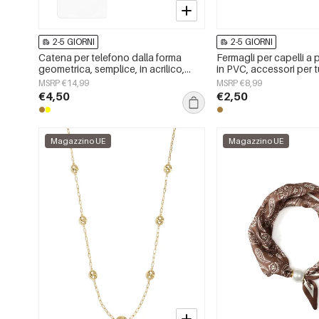
2-5 GIORNI
2-5 GIORNI
Catena per telefono dalla forma
Fermagli per capelli a p
geometrica, semplice, in acrilico,
in PVC, accessori per tu
accessori per tutti i giorni
MSRP €14,99
MSRP €8,99
€4,50
€2,50
Magazzino UE
Magazzino UE