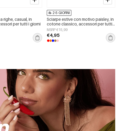
2-5 GIORNI
a righe, casual, in
Sciarpe estive con motivo paisley, in
essori per tutti i giorni
cotone classico, accessori per tutti i
giorni
MSRP €15,99
€4,95