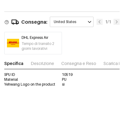
Consegna:
1/1
United States
DHL Express Air
Tempo di transito 2
giorni lavorativi
Specifica
Descrizione
Consegna e Reso
Scarica immagini
SPU ID
10519
Material
PU
Yehwang Logo on the product
sì