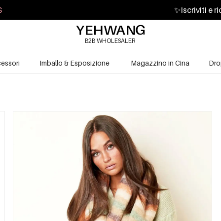
S
✨
Iscriviti e 
B2B WHOLESALER
essori
Imballo & Esposizione
Magazzino in Cina
Dro