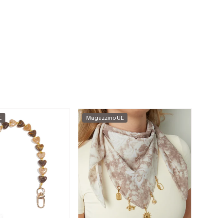
E
Magazzino UE