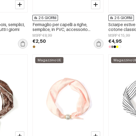
2-5 GIORNI
2-5 GIORNI
ois, semplici,
Fermaglio per capelli a righe,
Sciarpe estive
tti i giorni
semplice, in PVC, accessorio
cotone classic
quotidiano
giorni
MSRP €8,99
MSRP €15,99
€2,50
€4,95
Magazzino UE
Magazzino U