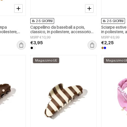
2-5 GIORNI
2-5 GIORNI
ampa
Cappellino da baseball a pois,
Sciarpe estive 
poliestere,
classico, in poliestere, accessorio
in poliestere, 
rni
per tutti i giorni
MSRP €10,99
MSRP €6,99
€3,95
€2,25
Magazzino UE
Magazzino U