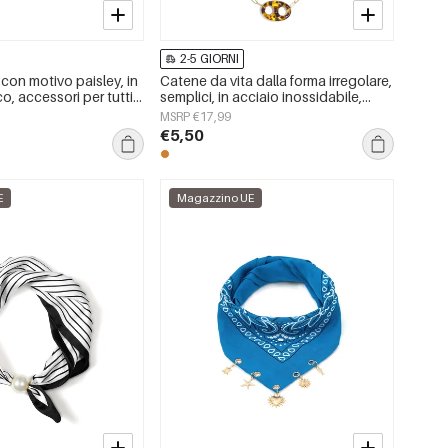
2-5 GIORNI
 con motivo paisley, in
Catene da vita dalla forma irregolare,
o, accessori per tutti i
semplici, in acciaio inossidabile,
accessori per tutti i giorni
MSRP €17,99
€5,50
E
Magazzino UE