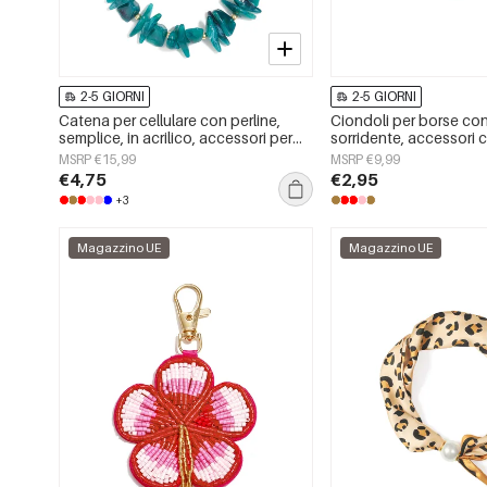
2-5 GIORNI
2-5 GIORNI
Catena per cellulare con perline,
Ciondoli per borse con
semplice, in acrilico, accessori per
sorridente, accessori c
tutti i giorni
per tutti i giorni
MSRP €15,99
MSRP €9,99
€4,75
€2,95
+3
Magazzino UE
Magazzino UE