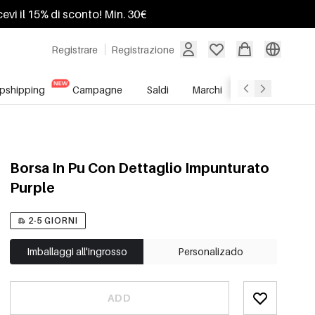
ricevi il 15% di sconto! Min. 30€
Registrare
Registrazione
pshipping
Campagne
Saldi
Marchi
Servizio All'In
Borsa In Pu Con Dettaglio Impunturato
Purple
2-5 GIORNI
Imballaggi all'ingrosso
Personalizado
ADD