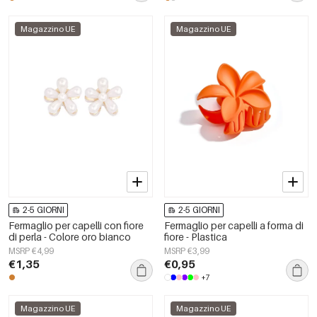
Magazzino UE
Magazzino UE
2-5 GIORNI
2-5 GIORNI
Fermaglio per capelli con fiore
Fermaglio per capelli a forma di
di perla - Colore oro bianco
fiore - Plastica
MSRP €4,99
MSRP €3,99
€1,35
€0,95
+7
Magazzino UE
Magazzino UE