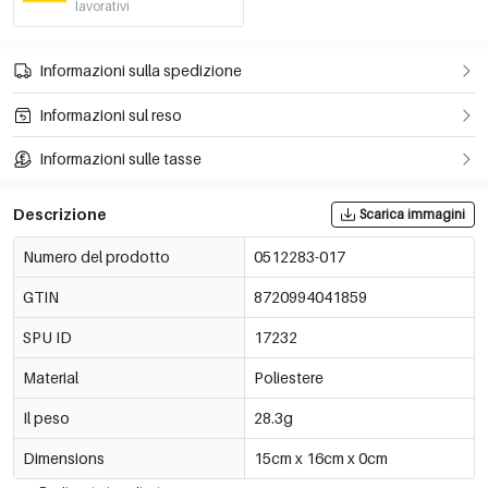
lavorativi
Informazioni sulla spedizione
Informazioni sul reso
Informazioni sulle tasse
Descrizione
Scarica immagini
Numero del prodotto
0512283-017
GTIN
8720994041859
SPU ID
17232
Material
Poliestere
Il peso
28.3g
Dimensions
15cm x 16cm x 0cm