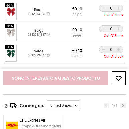
-96%
€0,10
Rosso
0512283-307
€2,50
Out Of Stock
-96%
€0,10
Beige
0512283-537
€2,50
Out Of Stock
-96%
€0,10
Verde
0512283-407
€2,50
Out Of Stock
SONO INTERESSATO A QUESTO PRODOTTO
Consegna:
1/1
United States
DHL Express Air
Tempo di transito 2 giorni