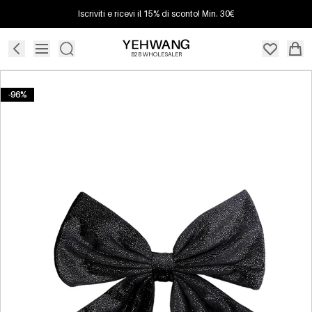
Iscriviti e ricevi il 15% di sconto! Min. 30€
B2B WHOLESALER
-96%