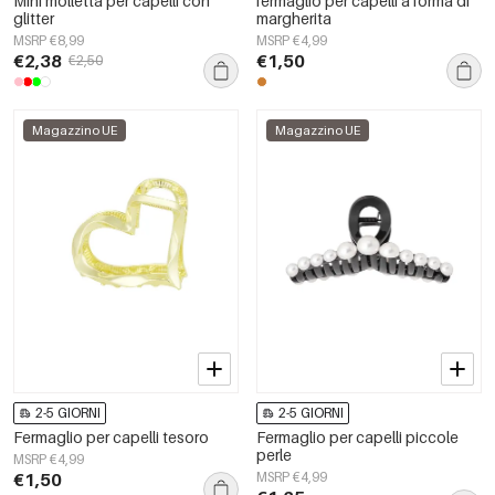
Mini molletta per capelli con
fermaglio per capelli a forma di
glitter
margherita
MSRP €8,99
MSRP €4,99
€2,38
€1,50
€2,50
Magazzino UE
Magazzino UE
2-5 GIORNI
2-5 GIORNI
Fermaglio per capelli tesoro
Fermaglio per capelli piccole
perle
MSRP €4,99
€1,50
MSRP €4,99