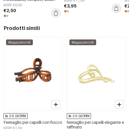
MSRP €11,99
MS
serie Daily Simple, gioielli da
MSRP €8,99
€3,95
€
donna
€2,50
Prodotti simili
Magazzino UE
Magazzino UE
2-5 GIORNI
2-5 GIORNI
Fermaglio per capelli con fiocco
fermaglio per capelli elegante e
raffinato
MSRP €3,99