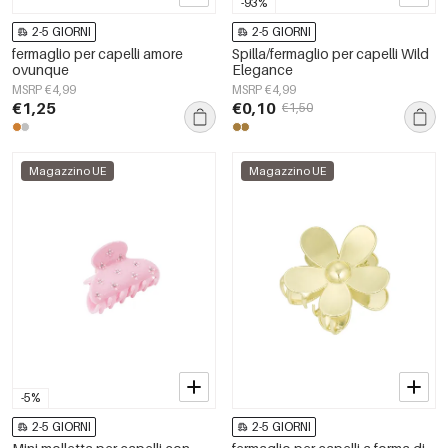
-93%
2-5 GIORNI
2-5 GIORNI
fermaglio per capelli amore
Spilla/fermaglio per capelli Wild
ovunque
Elegance
MSRP €4,99
MSRP €4,99
€1,25
€0,10
€1,50
Magazzino UE
Magazzino UE
-5%
2-5 GIORNI
2-5 GIORNI