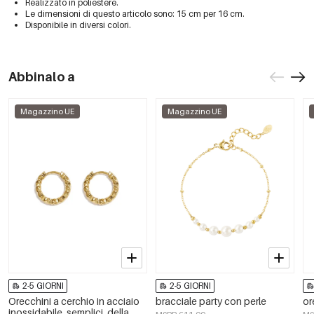
Realizzato in poliestere.
Le dimensioni di questo articolo sono: 15 cm per 16 cm.
Disponibile in diversi colori.
Abbinalo a
Magazzino UE
Magazzino UE
2-5 GIORNI
2-5 GIORNI
Orecchini a cerchio in acciaio
bracciale party con perle
or
inossidabile, semplici, della