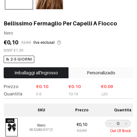
Bellissimo Fermaglio Per Capelli A Fiocco
Nero
€0,10
€2,50
(Iva esclusa)
MSRP €7,99
2-5 GIORNI
Imballaggi all'ingrosso
Personalizado
Prezzo
€0.10
€0.10
€0.09
Quantità
5-9
10-19
≥20
SKU
Prezzo
Quantità
-96%
€0,10
Nero
0512283-017
€2,50
Out Of Stock