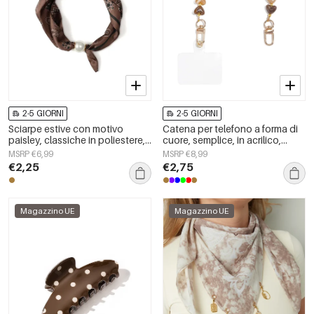
2-5 GIORNI
2-5 GIORNI
Sciarpe estive con motivo
Catena per telefono a forma di
paisley, classiche in poliestere,
cuore, semplice, in acrilico,
accessori per tutti i giorni.
accessori per tutti i giorni
MSRP €6,99
MSRP €8,99
€2,25
€2,75
Magazzino UE
Magazzino UE