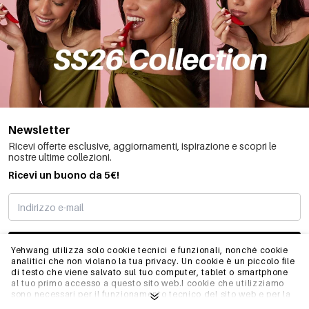
Newsletter
Ricevi offerte esclusive, aggiornamenti, ispirazione e scopri le
nostre ultime collezioni.
Ricevi un buono da 5€!
MI STO REGISTRANDO
Yehwang utilizza solo cookie tecnici e funzionali, nonché cookie
analitici che non violano la tua privacy. Un cookie è un piccolo file
di testo che viene salvato sul tuo computer, tablet o smartphone
al tuo primo accesso a questo sito web.I cookie che utilizziamo
INFO
sono necessari per il funzionamento tecnico del sito web e per la
facilità d'uso. Consentono al sito web di funzionare correttamente