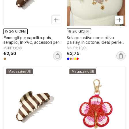
2-5 GIORNI
2-5 GIORNI
Fermagli per capelli a pois,
Sciarpe estive con motivo
semplici, in PVC, accessori per
paisley, in cotone, ideali per le
tutti i giorni
vacanze e per tutti i giorni.
MSRP €8,99
MSRP €10,99
€2,50
€3,75
Magazzino UE
Magazzino UE