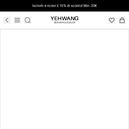
Iscriviti e ricevi il 15% di sconto! Min. 30€
B2B WHOLESALER