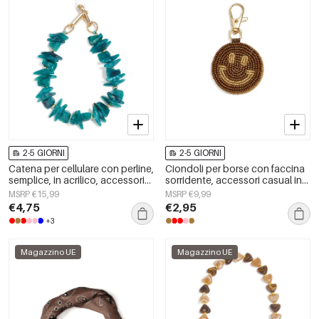
2-5 GIORNI
2-5 GIORNI
Catena per cellulare con perline,
Ciondoli per borse con faccina
semplice, in acrilico, accessori
sorridente, accessori casual in
per tutti i giorni
vetro per tutti i giorni
MSRP €15,99
MSRP €9,99
€4,75
€2,95
+3
Magazzino UE
Magazzino UE