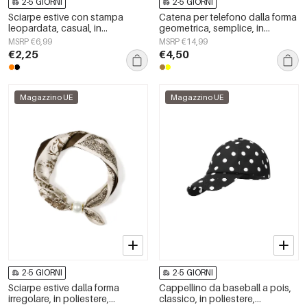
2-5 GIORNI
2-5 GIORNI
Sciarpe estive con stampa
Catena per telefono dalla forma
leopardata, casual, in
geometrica, semplice, in
poliestere, accessori per tutti i
acrilico, accessori per tutti i
MSRP €6,99
MSRP €14,99
giorni
giorni
€2,25
€4,50
Magazzino UE
Magazzino UE
2-5 GIORNI
2-5 GIORNI
Sciarpe estive dalla forma
Cappellino da baseball a pois,
irregolare, in poliestere,
classico, in poliestere,