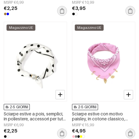
accessori quotidiani.
accessorio per tutti i giorni
MSRP €6,99
MSRP €10,99
€2,25
€3,95
Magazzino UE
Magazzino UE
2-5 GIORNI
2-5 GIORNI
Sciarpe estive a pois, semplici,
Sciarpe estive con motivo
in poliestere, accessori per tutti
paisley, in cotone classico,
i giorni
accessori per tutti i giorni
MSRP €6,99
MSRP €15,99
€2,25
€4,95