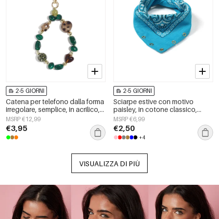
2-5 GIORNI
2-5 GIORNI
Catena per telefono dalla forma
Sciarpe estive con motivo
irregolare, semplice, in acrilico,
paisley, in cotone classico,
accessorio quotidiano
accessori per tutti i giorni
MSRP €12,99
MSRP €6,99
€3,95
€2,50
+4
VISUALIZZA DI PIÙ