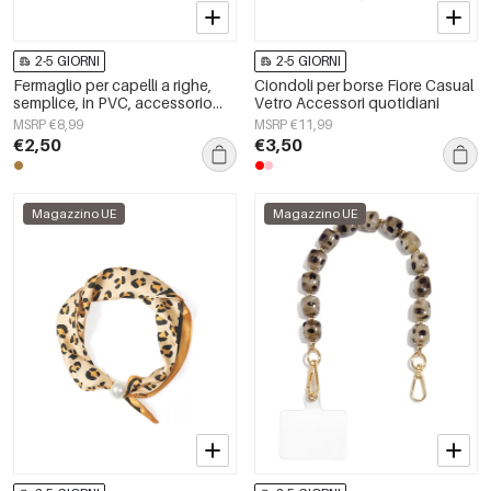
2-5 GIORNI
2-5 GIORNI
Fermaglio per capelli a righe,
Ciondoli per borse Fiore Casual
semplice, in PVC, accessorio
Vetro Accessori quotidiani
quotidiano
MSRP €8,99
MSRP €11,99
€2,50
€3,50
Magazzino UE
Magazzino UE