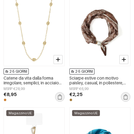
2-5 GIORNI
2-5 GIORNI
Catene da vita dalla forma
Sciarpe estive con motivo
irregolare, semplici, in acciaio
paisley, casual, in poliestere,
inossidabile, accessori per tutti i
accessori per tutti i giorni
MSRP €28,99
MSRP €6,99
giorni
€8,95
€2,25
Magazzino UE
Magazzino UE