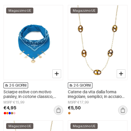
Magazzino UE
Magazzino UE
2-5 GIORNI
2-5 GIORNI
Sciarpe estive con motivo
Catene da vita dalla forma
paisley, in cotone classico,
irregolare, semplici, in acciaio
accessori per tutti i giorni
inossidabile, accessori per tutti i
MSRP €15,99
MSRP €17,99
giorni
€4,95
€5,50
Magazzino UE
Magazzino UE