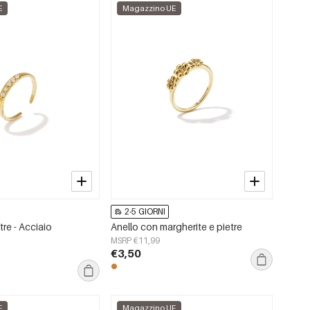
E
Magazzino UE
2-5 GIORNI
tre - Acciaio
Anello con margherite e pietre
MSRP €11,99
€3,50
E
Magazzino UE