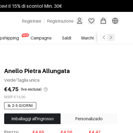
ricevi il 15% di sconto! Min. 30€
Registrare
Registrazione
pshipping
Campagne
Saldi
Marchi
Servizio All'In
Anello Pietra Allungata
Verde/Taglia unica
€4,75
(Iva esclusa)
MSRP €14,99
2-5 GIORNI
Imballaggi all'ingrosso
Personalizado
Prezzo
€4.66
€4.56
€4.47