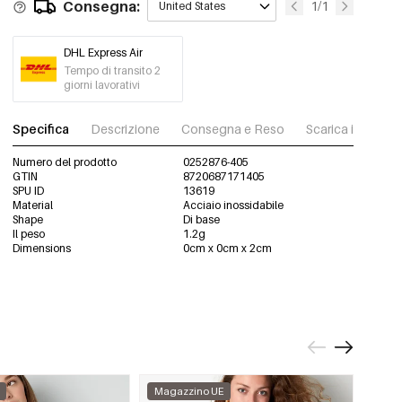
Consegna:
1/1
United States
DHL Express Air
Tempo di transito 2
giorni lavorativi
Specifica
Descrizione
Consegna e Reso
Scarica immagini
Numero del prodotto
0252876-405
GTIN
8720687171405
SPU ID
13619
Material
Acciaio inossidabile
Shape
Di base
Il peso
1.2g
Dimensions
0cm x 0cm x 2cm
Magazzino UE
Maga