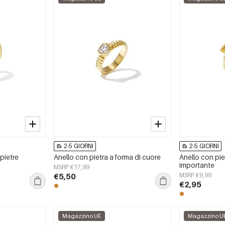
2-5 GIORNI
2-5 GIORNI
pietre
Anello con pietra a forma di cuore
Anello con pie
importante
MSRP €17,99
€5,50
MSRP €9,99
€2,95
Magazzino UE
Magazzino U