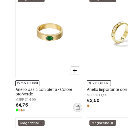
2-5 GIORNI
2-5 GIORNI
Anello basic con pietra - Colore
Anello importante con 
oro/verde
MSRP €11,99
MSRP €14,99
€3,50
€4,75
Magazzino UE
Magazzino UE