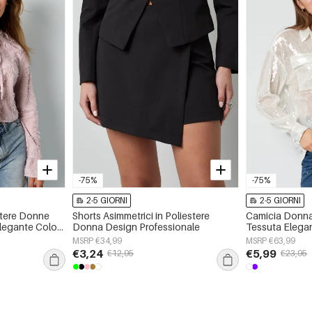
-75%
-75%
2-5 GIORNI
2-5 GIORNI
stere Donne
Shorts Asimmetrici in Poliestere
Camicia Donna 
legante Colore
Donna Design Professionale
Tessuta Elega
Primavera/Esta
MSRP €34,99
MSRP €63,99
€3,24
€5,99
€12,95
€23,95