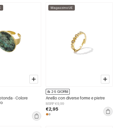
E
Magazzino UE
2-5 GIORNI
rotonda - Colore
Anello con diverse forme e pietre
ro
MSRP €9,99
€2,95