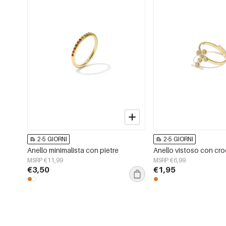
2-5 GIORNI
2-5 GIORNI
Anello minimalista con pietre
Anello vistoso con cro
MSRP €11,99
MSRP €6,99
€3,50
€1,95