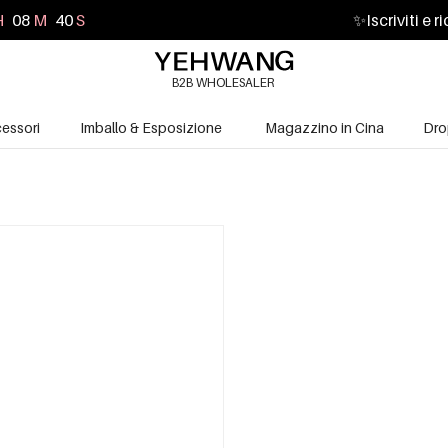
H
08
M
38
S
✨
Iscriviti e 
B2B WHOLESALER
essori
Imballo & Esposizione
Magazzino in Cina
Dro