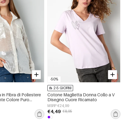
-50%
2-5 GIORNI
2-5 
in Fibra di Poliestere
Cotone Maglietta Donna Collo a V
Maglia
nte Colore Puro
Disegno Cuore Ricamato
Gilet 
te
MSRP €24,99
MSRP €
€4,49
€13,
€8,95