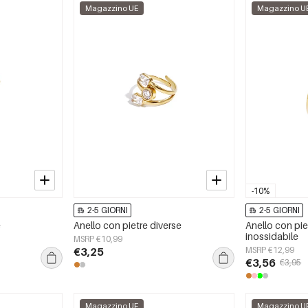
Magazzino UE
Magazzino U
-10%
2-5 GIORNI
2-5 GIORNI
e
Anello con pietre diverse
Anello con pie
inossidabile
MSRP €10,99
€3,25
MSRP €12,99
€3,56
€3,95
Magazzino UE
Magazzino U