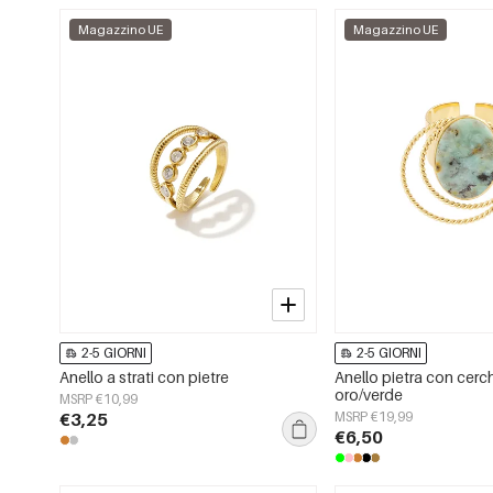
Magazzino UE
Magazzino UE
2-5 GIORNI
2-5 GIORNI
Anello a strati con pietre
Anello pietra con cerch
oro/verde
MSRP €10,99
€3,25
MSRP €19,99
€6,50