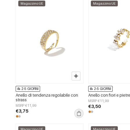
Magazzino UE
Magazzino UE
2-5 GIORNI
2-5 GIORNI
Anello di tendenza regolabile con
Anello con fiori e pietr
strass
MSRP €11,99
MSRP €11,99
€3,50
€3,75
Magazzino UE
Magazzino UE