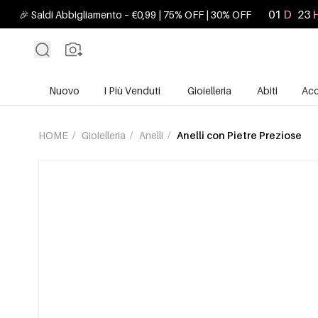
01
D
23
🎉 Saldi Abbigliamento – €0,99 | 75% OFF | 30% OFF
Nuovo
I Più Venduti
Gioielleria
Abiti
Acc
HOME
/
Gioielleria
/
Anelli
/
Anelli con Pietre Preziose