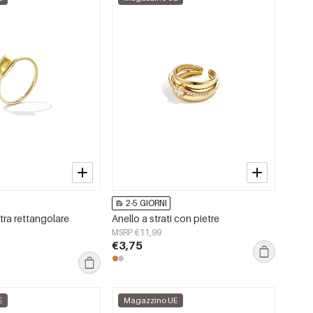
2-5 GIORNI
tra rettangolare
Anello a strati con pietre
MSRP €11,99
€3,75
E
Magazzino UE