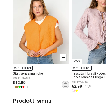
-75%
2-5 GIORNI
2-5 GIORNI
Gilet senza maniche
Tessuto Fibra di Polie
Top a Manica Lunga E
MSRP €34,99
Puro Primavera/Estate
€12,95
MSRP €32,99
€2,99
€11,95
+8
Prodotti simili