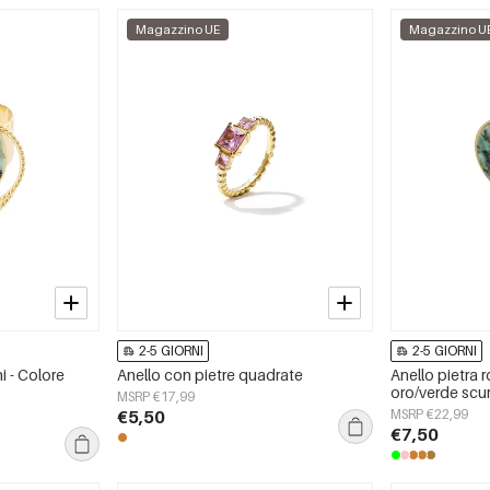
Magazzino UE
Magazzino U
2-5 GIORNI
2-5 GIORNI
i - Colore
Anello con pietre quadrate
Anello pietra 
oro/verde scu
MSRP €17,99
€5,50
MSRP €22,99
€7,50