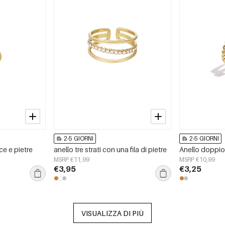
2-5 GIORNI
2-5 GIORNI
ce e pietre
anello tre strati con una fila di pietre
Anello doppio 
MSRP €11,99
MSRP €10,99
€3,95
€3,25
VISUALIZZA DI PIÙ