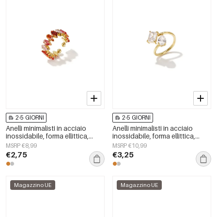
2-5 GIORNI
2-5 GIORNI
Anelli minimalisti in acciaio
Anelli minimalisti in acciaio
inossidabile, forma ellittica,
inossidabile, forma ellittica,
casual, semplici, della serie da
semplici, per tutti i giorni, serie
MSRP €8,99
MSRP €10,99
donna.
Simple, gioielli da donna
€2,75
€3,25
Magazzino UE
Magazzino UE