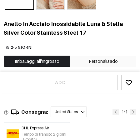
Anello In Acciaio Inossidabile Luna & Stella
Silver Color Stainless Steel 17
2-5 GIORNI
Imballaggi all'ingrosso
Personalizado
ADD
Consegna:
1/1
United States
DHL Express Air
Tempo di transito 2 giorni
lavorativi