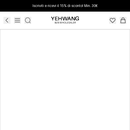
Iscriviti e ricevi il 15% di sconto! Min. 30€
B2B WHOLESALER