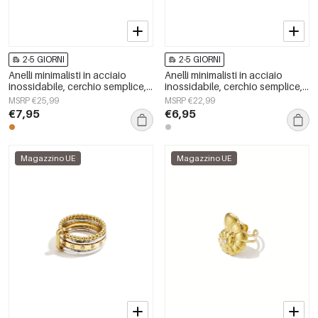
2-5 GIORNI
2-5 GIORNI
Anelli minimalisti in acciaio
Anelli minimalisti in acciaio
inossidabile, cerchio semplice,
inossidabile, cerchio semplice,
serie Daily Simple, gioielli da
serie Daily Simple, gioielli da
MSRP €25,99
MSRP €22,99
donna
donna
€7,95
€6,95
Magazzino UE
Magazzino UE