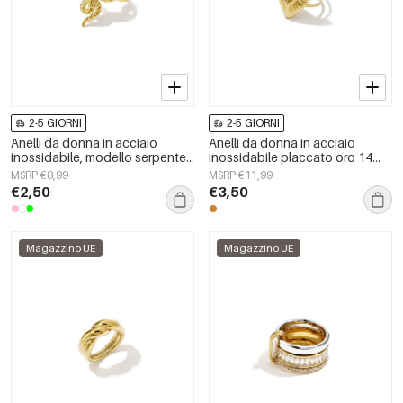
2-5 GIORNI
2-5 GIORNI
Anelli da donna in acciaio
Anelli da donna in acciaio
inossidabile, modello serpente,
inossidabile placcato oro 14
classici, per feste ed eventi, di
carati, modello a cuore,
MSRP €8,99
MSRP €11,99
lusso.
semplici, per tutti i giorni.
€2,50
€3,50
Magazzino UE
Magazzino UE