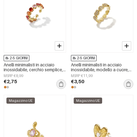
2-5 GIORNI
2-5 GIORNI
Anelli minimalisti in acciaio
Anelli minimalisti in acciaio
inossidabile, cerchio semplice,
inossidabile, modello a cuore,
serie Daily Simple, gioielli da
serie semplice per tutti i giorni,
MSRP €8,99
MSRP €11,99
donna
gioielli da donna.
€2,75
€3,50
Magazzino UE
Magazzino UE