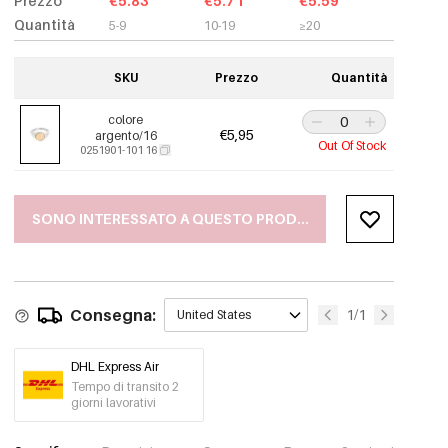
Prezzo
€5.83
€5.71
€5.59
Quantità
5-9
10-19
≥20
SKU
Prezzo
Quantità
colore
€5,95
argento/16
Out Of Stock
0251901-101 16
SONO INTERESSATO A QUESTO PRODOTTO
Consegna:
1/1
United States
DHL Express Air
Tempo di transito 2
giorni lavorativi