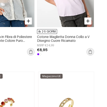
2-5 GIORNI
2-5 
in Fibra di Poliestere
Cotone Maglietta Donna Collo a V
Maglia
nte Colore Puro
Disegno Cuore Ricamato
Gilet 
te
MSRP €24,99
MSRP €
€8,95
€13,
E
Magazzino UE