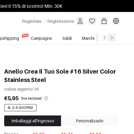
ricevi il 15% di sconto! Min. 30€
Registrare
Registrazione
pshipping
Campagne
Saldi
Marchi
Servizio All'In
Anello Crea Il Tuo Sole #16 Silver Color
Stainless Steel
colore argento/16
€5,95
(Iva esclusa)
2-5 GIORNI
Imballaggi all'ingrosso
Personalizado