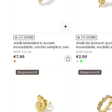
2-5 GIORNI
2-5 GIORNI
Anelli minimalisti in acciaio
Anelli da donna in acc
inossidabile, cerchio semplice, serie
inossidabile, modello 
Daily Simple, gioielli da donna
classici, per feste ed ev
MSRP €25,99
MSRP €8,99
€7,95
€2,50
Magazzino UE
Magazzino UE