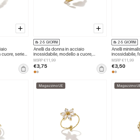
2-5 GIORNI
2-5 GIORNI
iaio
Anelli da donna in acciaio
Anelli minimali
 cuore, serie
inossidabile, modello a cuore,
inossidabile, 
ni, gioielli da
semplici, per tutti i giorni.
semplici, serie 
MSRP €11,99
MSRP €11,99
da donna
€3,75
€3,50
Magazzino UE
Magazzino U