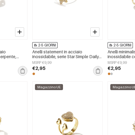
2-5 GIORNI
2-5 GIORNI
iaio
Anelli statement in acciaio
Anelli minimali
serpente,
inossidabile, serie Star Simple Daily
inossidabile c
enti, di lusso.
Simple, gioielli da donna
della serie Dai
MSRP €9,99
MSRP €9,99
donna
€2,95
€2,95
Magazzino UE
Magazzino U