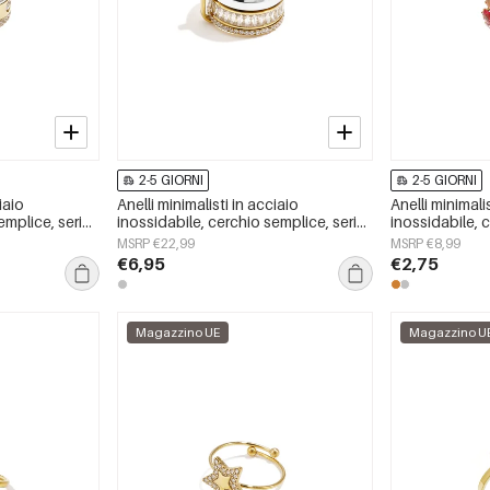
2-5 GIORNI
2-5 GIORNI
iaio
Anelli minimalisti in acciaio
Anelli minimali
emplice, serie
inossidabile, cerchio semplice, serie
inossidabile, 
da donna
Daily Simple, gioielli da donna
Daily Simple, 
MSRP €22,99
MSRP €8,99
€6,95
€2,75
Magazzino UE
Magazzino U