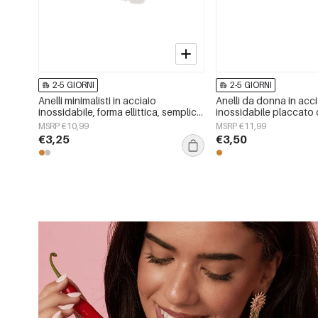
2-5 GIORNI
2-5 GIORNI
Anelli minimalisti in acciaio
Anelli da donna in acc
inossidabile, forma ellittica, semplici,
inossidabile placcato o
per tutti i giorni, serie Simple, gioielli
modello a cuore, semplic
MSRP €10,99
MSRP €11,99
da donna
giorni.
€3,25
€3,50