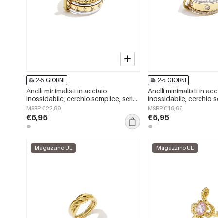
2-5 GIORNI
2-5 GIORNI
Anelli minimalisti in acciaio
Anelli minimalisti in acc
inossidabile, cerchio semplice, serie
inossidabile, cerchio s
Daily Simple, gioielli da donna
Daily Simple, gioielli 
MSRP €22,99
MSRP €19,99
€6,95
€5,95
Magazzino UE
Magazzino UE