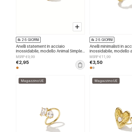
2-5 GIORNI
2-5 GIORNI
Anelli statement in acciaio
Anelli minimalisti in acc
inossidabile, modello Animal Simple,
inossidabile, modello a
serie Daily Simple, gioielli da donna
semplice per tutti i gior
MSRP €9,99
MSRP €11,99
donna.
€2,95
€3,50
Magazzino UE
Magazzino UE