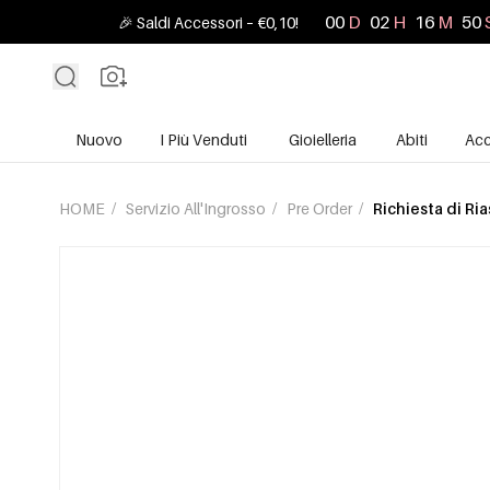
00
D
02
H
16
M
48
🎉 Saldi Accessori – €0,10!
Nuovo
I Più Venduti
Gioielleria
Abiti
Acc
HOME
/
Servizio All'Ingrosso
/
Pre Order
/
Richiesta di Ri