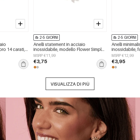
2-5 GIORNI
2-5 GIORNI
iaio
Anelli statement in acciaio
Anelli minimali
ro 14 carati,
inossidabile, modello Flower Simple,
inossidabile, f
i, per tutti i
serie Simple, gioielli da donna
della serie Simp
MSRP €11,99
MSRP €12,99
gioielli da do
€3,75
€3,95
VISUALIZZA DI PIÙ