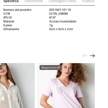
Specifica
Descrizione
Consegna e Reso
Scarica immagini
Numero del prodotto
0251901-101 16
GTIN
[GTIN_29898]
SPU ID
8147
Material
Acciaio inossidabile
Il peso
7g
Dimensions
0cm x 0cm x 2cm
Magazzino UE
Maga