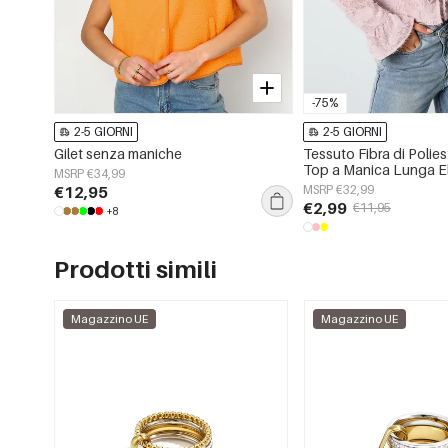
-75%
2-5 GIORNI
2-5 GIORNI
Gilet senza maniche
Tessuto Fibra di Polie
Top a Manica Lunga E
MSRP €34,99
Puro Primavera/Estate
€12,95
MSRP €32,99
€2,99
€11,95
+8
Prodotti simili
Magazzino UE
Magazzino UE