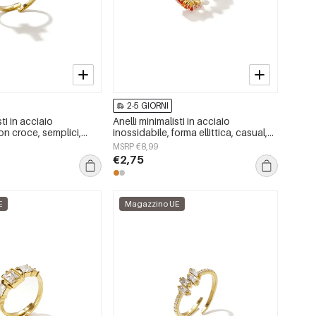
2-5 GIORNI
sti in acciaio
Anelli minimalisti in acciaio
on croce, semplici,
inossidabile, forma ellittica, casual,
ly Simple, gioielli da
semplici, della serie da donna.
MSRP €8,99
€2,75
E
Magazzino UE