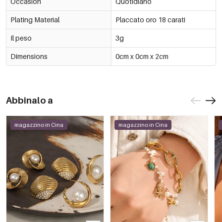
Occasion
Quotidiano
Plating Material
Placcato oro 18 carati
Il peso
3g
Dimensions
0cm x 0cm x 2cm
Abbinalo a
magazzino in Cina
magazzino in Cina