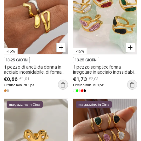
-15%
-15%
13-25 GIORNI
13-25 GIORNI
1 pezzo di anelli da donna in
1 pezzo semplice forma
acciaio inossidabile, di forma
irregolare in acciaio inossidabile
irregolare retrò, impermeabili,
impermeabile color oro anelli
€0,86
€1,73
€1,01
€2,03
color oro
dichiarazione
Ordine min. di 1 pz.
Ordine min. di 1 pz.
magazzino in Cina
magazzino in Cina