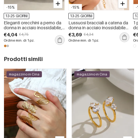
-15%
-15%
-
13-25 GIORNI
13-25 GIORNI
1
Eleganti orecchini a perno da
Lussuosi bracciali a catena da
1 
donna in acciaio inossidabile,
donna in acciaio inossidabile
do
impermeabili, color oro, con
color oro, semplici, dalla forma
in
€4,04
€3,69
€
€4,75
€4,34
strass e perle, dalla forma
irregolare e impermeabili.
ir
Ordine min. di 1 pz.
Ordine min. di 1 pz.
Ord
irregolare.
di
Prodotti simili
magazzino in Cina
magazzino in Cina