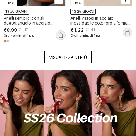
-15%
-15%
13-25 GIORNI
13-25 GIORNI
Anelli semplici con ali
Anelli vistosi in acciaio
d&#39;angelo in acciaio
inossidabile color oro a forma di
inossidabile, impermeabili, color
foglia, impermeabili.
€0,99
€1,22
€1,17
€1,44
oro
Ordine min. di 1 pz.
Ordine min. di 1 pz.
VISUALIZZA DI PIÙ