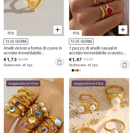
-15%
-15%
13-25 GIORNI
13-25 GIORNI
Anelli vistosi a forma di cuore in
1 pezzo di anelli casual in
acciaio inossidabile
acciaio inossidabile scavato,
impermeabile color oro.
impermeabili, color oro
€1,73
€1,47
€2,04
€1,73
Ordine min. di 1 pz.
Ordine min. di 1 pz.
magazzino in Cina
magazzino in Cina