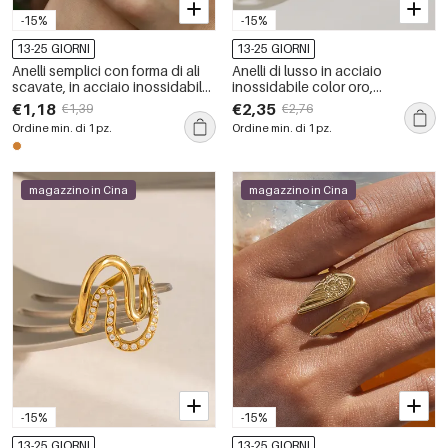
-15%
-15%
13-25 GIORNI
13-25 GIORNI
Anelli semplici con forma di ali
Anelli di lusso in acciaio
scavate, in acciaio inossidabile,
inossidabile color oro,
impermeabili, color oro
impermeabili, con pietre
€1,18
€2,35
€1,39
€2,76
preziose.
Ordine min. di 1 pz.
Ordine min. di 1 pz.
magazzino in Cina
magazzino in Cina
-15%
-15%
13-25 GIORNI
13-25 GIORNI