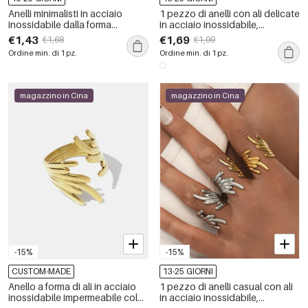
Anelli minimalisti in acciaio
1 pezzo di anelli con ali delicate
inossidabile dalla forma
in acciaio inossidabile,
irregolare, impermeabili, color
impermeabili, color oro
€1,43
€1,69
€1,68
€1,99
oro con strass.
Ordine min. di 1 pz.
Ordine min. di 1 pz.
magazzino in Cina
magazzino in Cina
-15%
-15%
CUSTOM-MADE
13-25 GIORNI
Anello a forma di ali in acciaio
1 pezzo di anelli casual con ali
inossidabile impermeabile color
in acciaio inossidabile,