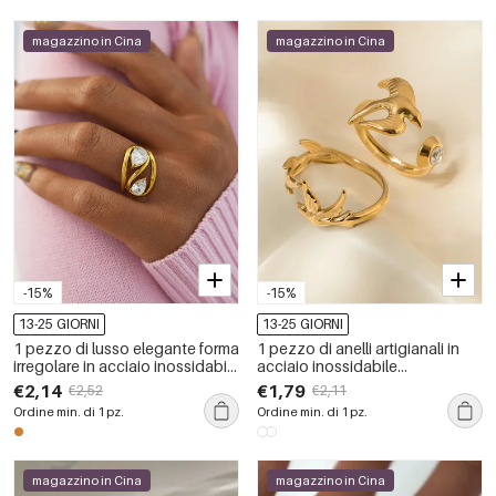
magazzino in Cina
magazzino in Cina
-15%
-15%
13-25 GIORNI
13-25 GIORNI
1 pezzo di lusso elegante forma
1 pezzo di anelli artigianali in
irregolare in acciaio inossidabile
acciaio inossidabile
impermeabile color oro anelli
impermeabile color oro a forma
€2,14
€1,79
€2,52
€2,11
dichiarazione
di uccello
Ordine min. di 1 pz.
Ordine min. di 1 pz.
magazzino in Cina
magazzino in Cina