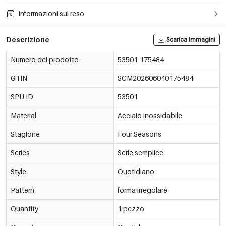
Informazioni sul reso
Descrizione
Scarica immagini
Numero del prodotto
53501-175484
GTIN
SCM202606040175484
SPU ID
53501
Material
Acciaio inossidabile
Stagione
Four Seasons
Series
Serie semplice
Style
Quotidiano
Pattern
forma irregolare
Quantity
1 pezzo