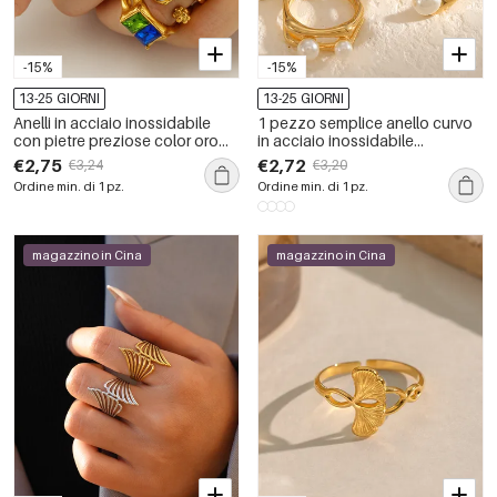
-15%
-15%
13-25 GIORNI
13-25 GIORNI
Anelli in acciaio inossidabile
1 pezzo semplice anello curvo
con pietre preziose color oro
in acciaio inossidabile
impermeabili
impermeabile color oro
€2,75
€2,72
€3,24
€3,20
Ordine min. di 1 pz.
Ordine min. di 1 pz.
magazzino in Cina
magazzino in Cina