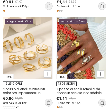
oro
impermeabili, color oro
€0,91
€1,41
€1,07
€1,66
Ordine min. di 100 pz.
Ordine min. di 1 pz.
magazzino in Cina
magazzino in Cina
-15%
-15%
13-25 GIORNI
13-25 GIORNI
1 pezzo di anelli minimalisti
1 pezzo di anelli semplici da
color oro impermeabili in
donna in acciaio inossidabile
acciaio inossidabile
color oro con ali impermeabili
€0,86
€1,11
€1,01
€1,30
Ordine min. di 1 pz.
Ordine min. di 1 pz.
+2