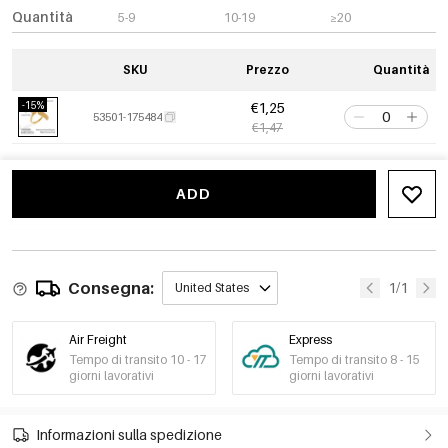
Quantità
5-9
10-19
≥20
SKU
Prezzo
Quantità
-15%
€1,25
53501-175484
€1,47
ADD
Consegna:
1/1
United States
Air Freight
Express
Tempo di transito 10 - 17
Tempo di transito 8 - 15
giorni lavorativi
giorni lavorativi
Informazioni sulla spedizione