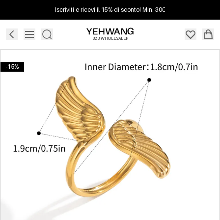
Iscriviti e ricevi il 15% di sconto! Min. 30€
B2B WHOLESALER
-15%