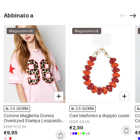
Abbinalo a
Magazzino UE
Magazzino UE
2-5 GIORNI
2-5 GIORNI
Cotone Maglietta Donna
Cavi telefonici a doppio cuore
Co
Oversized Stampa Leopardo
Ca
MSRP €8,99
Numero 98
MSRP €26,99
€2,50
MS
€9,95
€
+3