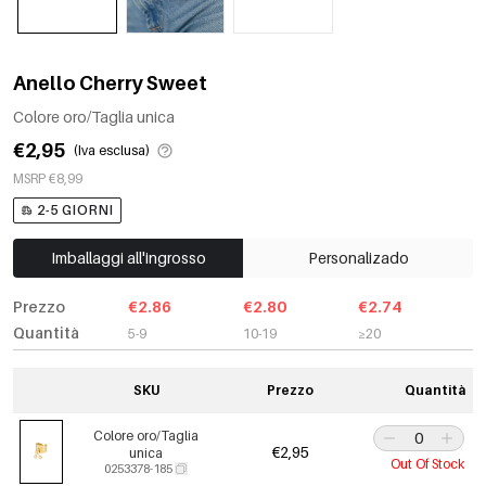
Anello Cherry Sweet
Colore oro/Taglia unica
€2,95
(Iva esclusa)
MSRP €8,99
2-5 GIORNI
Imballaggi all'ingrosso
Personalizado
Prezzo
€2.86
€2.80
€2.74
Quantità
5-9
10-19
≥20
SKU
Prezzo
Quantità
Colore oro/Taglia
€2,95
unica
Out Of Stock
0253378-185