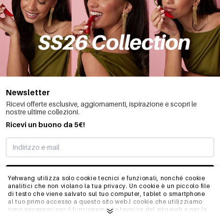
Newsletter
Ricevi offerte esclusive, aggiornamenti, ispirazione e scopri le
nostre ultime collezioni.
Ricevi un buono da 5€!
MI STO REGISTRANDO
Yehwang utilizza solo cookie tecnici e funzionali, nonché cookie
analitici che non violano la tua privacy. Un cookie è un piccolo file
di testo che viene salvato sul tuo computer, tablet o smartphone
al tuo primo accesso a questo sito web.I cookie che utilizziamo
INFO
sono necessari per il funzionamento tecnico del sito web e per la
facilità d'uso. Consentono al sito web di funzionare correttamente