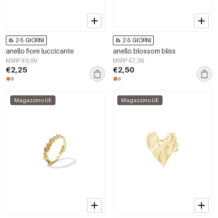
2-5 GIORNI
2-5 GIORNI
anello fiore luccicante
anello blossom bliss
MSRP €6,99
MSRP €7,99
€2,25
€2,50
Magazzino UE
Magazzino UE