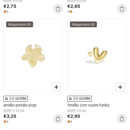
MSRP €8,99
MSRP €8,99
€2,75
€2,95
Magazzino UE
Magazzino UE
2-5 GIORNI
2-5 GIORNI
anello petalo pop
Anello con cuore funky
MSRP €10,99
MSRP €9,99
€3,25
€2,95