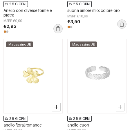
2-5 GIORNI
2-5 GIORNI
Anello con diverse forme e
suona amore mio: colore oro
pietre
MSRP €10,99
MSRP €9,99
€3,50
€2,95
Magazzino UE
Magazzino UE
2-5 GIORNI
2-5 GIORNI
anello floral romance
anello cuori