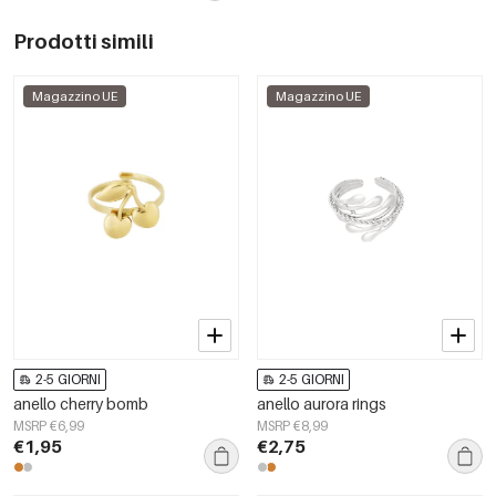
Prodotti simili
Magazzino UE
Magazzino UE
2-5 GIORNI
2-5 GIORNI
anello cherry bomb
anello aurora rings
MSRP €6,99
MSRP €8,99
€1,95
€2,75