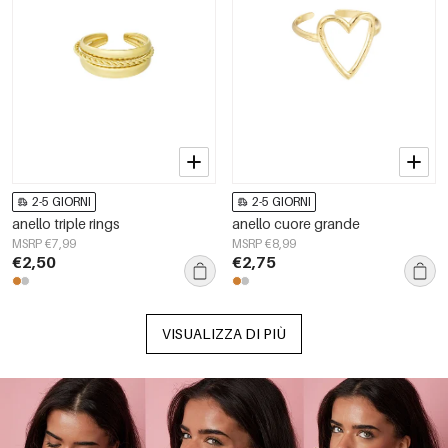
2-5 GIORNI
2-5 GIORNI
anello triple rings
anello cuore grande
MSRP €7,99
MSRP €8,99
€2,50
€2,75
VISUALIZZA DI PIÙ