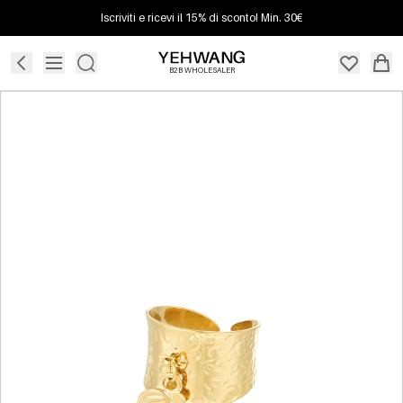
Iscriviti e ricevi il 15% di sconto! Min. 30€
B2B WHOLESALER