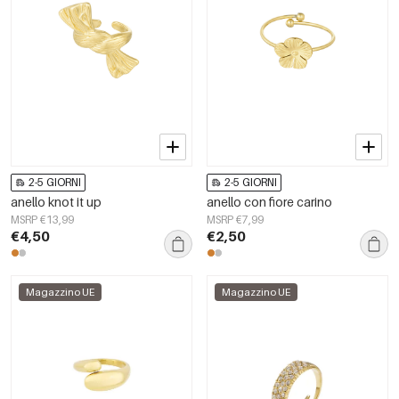
2-5 GIORNI
2-5 GIORNI
anello knot it up
anello con fiore carino
MSRP €13,99
MSRP €7,99
€4,50
€2,50
Magazzino UE
Magazzino UE