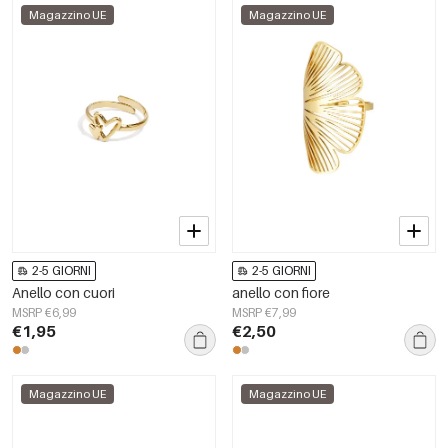
Magazzino UE
Magazzino UE
2-5 GIORNI
2-5 GIORNI
Anello con cuori
anello con fiore
MSRP €6,99
MSRP €7,99
€1,95
€2,50
Magazzino UE
Magazzino UE