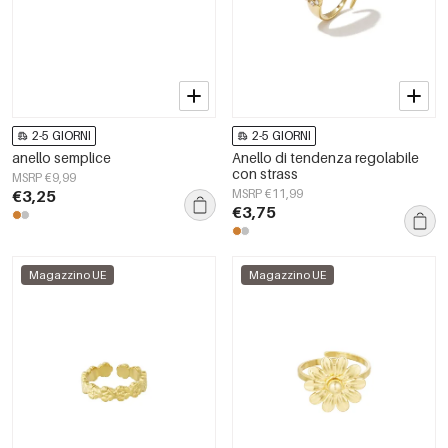
2-5 GIORNI
2-5 GIORNI
anello semplice
Anello di tendenza regolabile
con strass
MSRP €9,99
€3,25
MSRP €11,99
€3,75
Magazzino UE
Magazzino UE