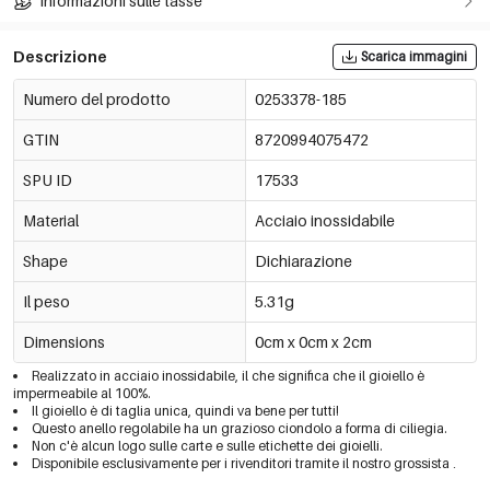
Informazioni sulle tasse
Descrizione
Scarica immagini
Numero del prodotto
0253378-185
GTIN
8720994075472
SPU ID
17533
Material
Acciaio inossidabile
Shape
Dichiarazione
Il peso
5.31g
Dimensions
0cm x 0cm x 2cm
Realizzato in acciaio inossidabile, il che significa che il gioiello è
impermeabile al 100%.
Il gioiello è di taglia unica, quindi va bene per tutti!
Questo anello regolabile ha un grazioso ciondolo a forma di ciliegia.
Non c'è alcun logo sulle carte e sulle etichette dei gioielli.
Disponibile esclusivamente per i rivenditori tramite il nostro grossista
.