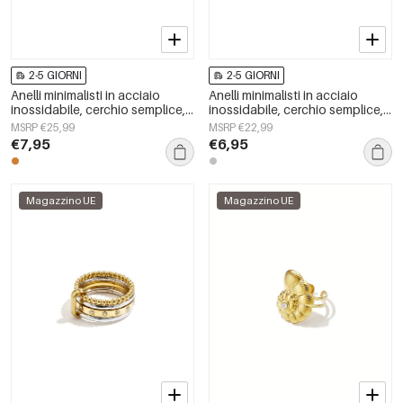
2-5 GIORNI
2-5 GIORNI
Anelli minimalisti in acciaio
Anelli minimalisti in acciaio
inossidabile, cerchio semplice,
inossidabile, cerchio semplice,
serie Daily Simple, gioielli da
serie Daily Simple, gioielli da
MSRP €25,99
MSRP €22,99
donna
donna
€7,95
€6,95
Magazzino UE
Magazzino UE