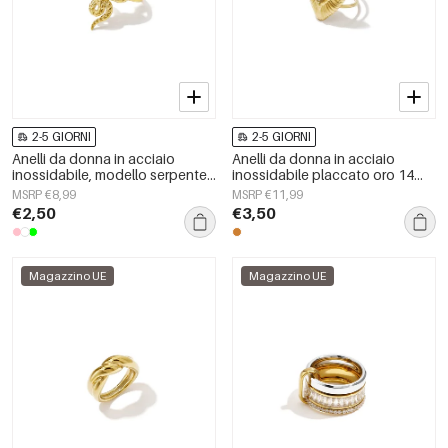
2-5 GIORNI
2-5 GIORNI
Anelli da donna in acciaio
Anelli da donna in acciaio
inossidabile, modello serpente,
inossidabile placcato oro 14
classici, per feste ed eventi, di
carati, modello a cuore,
MSRP €8,99
MSRP €11,99
lusso.
semplici, per tutti i giorni.
€2,50
€3,50
Magazzino UE
Magazzino UE