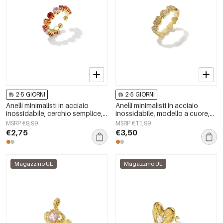
2-5 GIORNI
2-5 GIORNI
Anelli minimalisti in acciaio
Anelli minimalisti in acciaio
inossidabile, cerchio semplice,
inossidabile, modello a cuore,
serie Daily Simple, gioielli da
serie semplice per tutti i giorni,
MSRP €8,99
MSRP €11,99
donna
gioielli da donna.
€2,75
€3,50
Magazzino UE
Magazzino UE