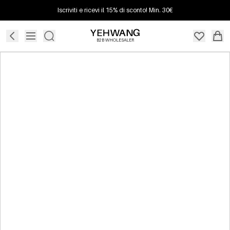
Iscriviti e ricevi il 15% di sconto! Min. 30€
B2B WHOLESALER