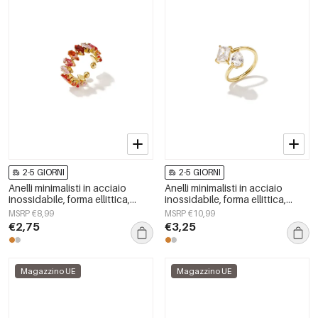
2-5 GIORNI
2-5 GIORNI
Anelli minimalisti in acciaio
Anelli minimalisti in acciaio
inossidabile, forma ellittica,
inossidabile, forma ellittica,
casual, semplici, della serie da
semplici, per tutti i giorni, serie
MSRP €8,99
MSRP €10,99
donna.
Simple, gioielli da donna
€2,75
€3,25
Magazzino UE
Magazzino UE