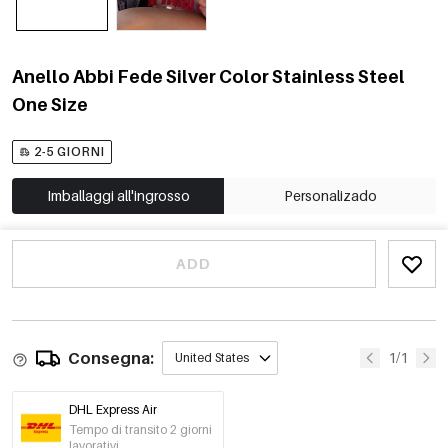
Anello Abbi Fede Silver Color Stainless Steel
One Size
2-5 GIORNI
Imballaggi all'ingrosso
Personalizado
ADD
Consegna:
1/1
United States
DHL Express Air
Tempo di transito 2 giorni
lavorativi