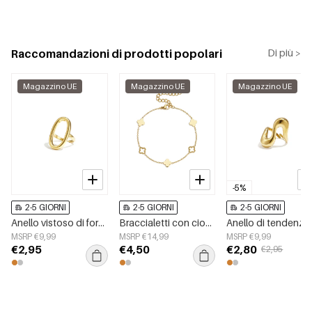
Raccomandazioni di prodotti popolari
Di più >
Magazzino UE
Magazzino UE
Magazzino UE
-5%
2-5 GIORNI
2-5 GIORNI
2-5 GIORNI
Anello vistoso di forma ovale e minimalista
Braccialetti con ciondoli in acciaio inossidabile placcato oro 14 carati, serie Clover Simple Daily Simple, gioielli da donna
MSRP €9,99
MSRP €14,99
MSRP €9,99
€2,95
€4,50
€2,80
€2,95