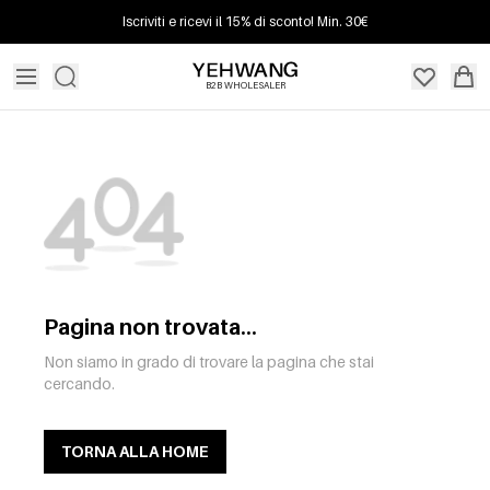
Iscriviti e ricevi il 15% di sconto! Min. 30€
B2B WHOLESALER
Pagina non trovata...
Non siamo in grado di trovare la pagina che stai
cercando.
TORNA ALLA HOME