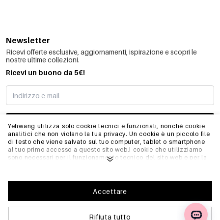
Newsletter
Ricevi offerte esclusive, aggiornamenti, ispirazione e scopri le
nostre ultime collezioni.
Ricevi un buono da 5€!
MI STO REGISTRANDO
Yehwang utilizza solo cookie tecnici e funzionali, nonché cookie
analitici che non violano la tua privacy. Un cookie è un piccolo file
di testo che viene salvato sul tuo computer, tablet o smartphone
al tuo primo accesso a questo sito web.I cookie che utilizziamo
INFO
sono necessari per il funzionamento tecnico del sito web e per la
facilità d'uso. Consentono al sito web di funzionare correttamente
e di ricordare, ad esempio, le impostazioni preferite. Ci
permettono anche di ottimizzare il nostro sito web.Per garantire
GENERALE
una buona esperienza di navigazione e acquisto su Yehwang, ti
Accettare
consigliamo di accettare la nostra raccolta e l'uso dei cookie.
Puoi disiscriverti dai cookie regolando le impostazioni del tuo
browser internet in modo che non memorizzi più i cookie. Puoi
Rifiuta tutto