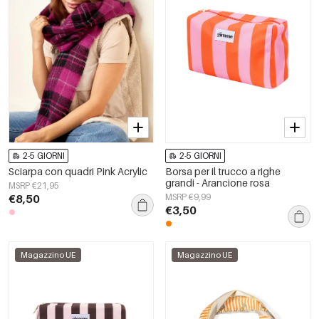
2-5 GIORNI
2-5 GIORNI
Sciarpa con quadri Pink Acrylic
Borsa per il trucco a righe
grandi - Arancione rosa
MSRP €21,95
€8,50
MSRP €9,99
€3,50
Magazzino UE
Magazzino UE