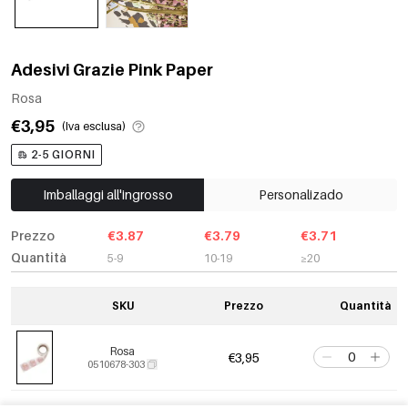
Adesivi Grazie Pink Paper
Rosa
€3,95
(Iva esclusa)
2-5 GIORNI
Imballaggi all'ingrosso
Personalizado
Prezzo
€3.87
€3.79
€3.71
Quantità
5-9
10-19
≥20
SKU
Prezzo
Quantità
Rosa
€3,95
0510678-303