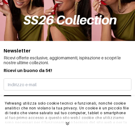
Newsletter
Ricevi offerte esclusive, aggiornamenti, ispirazione e scopri le
nostre ultime collezioni.
Ricevi un buono da 5€!
MI STO REGISTRANDO
Yehwang utilizza solo cookie tecnici e funzionali, nonché cookie
analitici che non violano la tua privacy. Un cookie è un piccolo file
di testo che viene salvato sul tuo computer, tablet o smartphone
al tuo primo accesso a questo sito web.I cookie che utilizziamo
INFO
sono necessari per il funzionamento tecnico del sito web e per la
facilità d'uso. Consentono al sito web di funzionare correttamente
e di ricordare, ad esempio, le impostazioni preferite. Ci