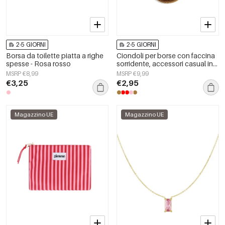
2-5 GIORNI
2-5 GIORNI
Borsa da toilette piatta a righe
Ciondoli per borse con faccina
spesse - Rosa rosso
sorridente, accessori casual in
vetro per tutti i giorni
MSRP €8,99
MSRP €9,99
€3,25
€2,95
Magazzino UE
Magazzino UE