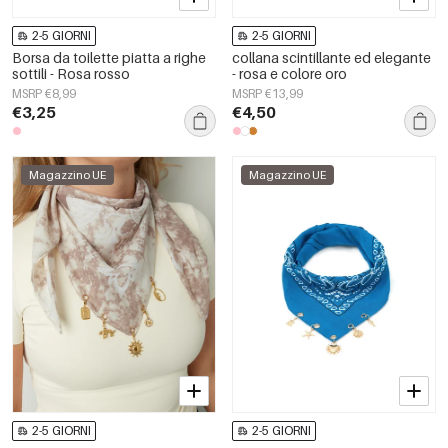
2-5 GIORNI
2-5 GIORNI
Borsa da toilette piatta a righe
collana scintillante ed elegante
sottili - Rosa rosso
- rosa e colore oro
MSRP €8,99
MSRP €13,99
€3,25
€4,50
Magazzino UE
Magazzino UE
2-5 GIORNI
2-5 GIORNI