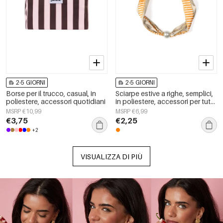
2-5 GIORNI
2-5 GIORNI
Borse per il trucco, casual, in
Sciarpe estive a righe, semplici,
poliestere, accessori quotidiani
in poliestere, accessori per tutti
i giorni
MSRP €10,99
MSRP €6,99
€3,75
€2,25
+2
VISUALIZZA DI PIÙ