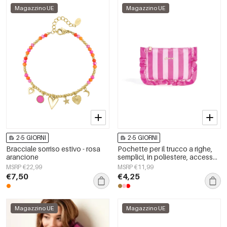
Magazzino UE
Magazzino UE
2-5 GIORNI
2-5 GIORNI
Bracciale sorriso estivo - rosa
Pochette per il trucco a righe,
arancione
semplici, in poliestere, accessori
per tutti i giorni
MSRP €22,99
MSRP €11,99
€7,50
€4,25
Magazzino UE
Magazzino UE