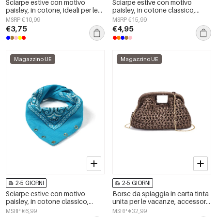
Sciarpe estive con motivo
Sciarpe estive con motivo
paisley, in cotone, ideali per le
paisley, in cotone classico,
vacanze e per tutti i giorni.
accessori per tutti i giorni
MSRP €10,99
MSRP €15,99
€3,75
€4,95
Magazzino UE
Magazzino UE
2-5 GIORNI
2-5 GIORNI
Sciarpe estive con motivo
Borse da spiaggia in carta tinta
paisley, in cotone classico,
unita per le vacanze, accessori
accessori per tutti i giorni
per le vacanze/spiaggia
MSRP €6,99
MSRP €32,99