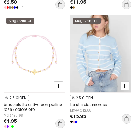
€2,50
€11,95
+4
Magazzino UE
Magazzino UE
2-5 GIORNI
2-5 GIORNI
braccialetto estivo con perline -
La striscia amorosa
rosa / colore oro
MSRP €42,99
MSRP €5,99
€15,95
€1,95