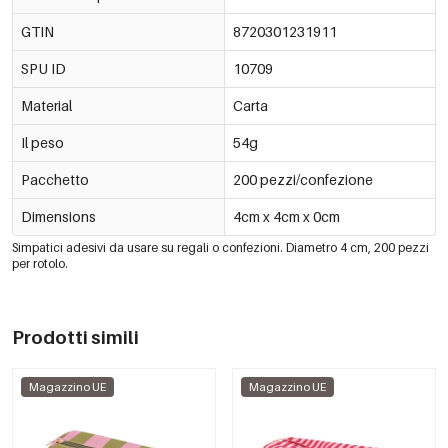
GTIN
8720301231911
SPU ID
10709
Material
Carta
Il peso
54g
Pacchetto
200 pezzi/confezione
Dimensions
4cm x 4cm x 0cm
Simpatici adesivi da usare su regali o confezioni. Diametro 4 cm, 200 pezzi
per rotolo.
Prodotti simili
Magazzino UE
Magazzino UE