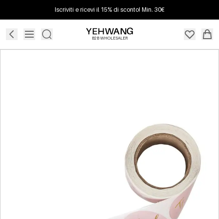
Iscriviti e ricevi il 15% di sconto! Min. 30€
B2B WHOLESALER