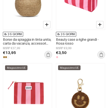
2-5 GIORNI
2-5 GIORNI
Borse da spiaggia in tinta unita,
Beauty case a righe grandi -
carta da vacanza, accessori
Rosa rosso
quotidiani
MSRP €37,99
MSRP €9,99
€13,95
€3,50
Magazzino UE
Magazzino UE