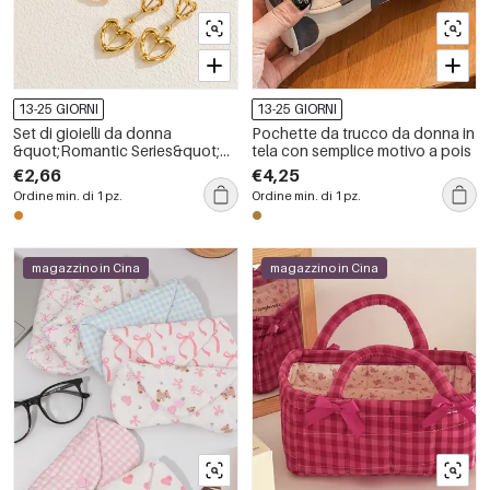
13-25 GIORNI
13-25 GIORNI
Set di gioielli da donna
Pochette da trucco da donna in
&quot;Romantic Series&quot;
tela con semplice motivo a pois
con elegante cuore in acciaio
€2,66
€4,25
inossidabile, impermeabile e
Ordine min. di 1 pz.
Ordine min. di 1 pz.
color oro.
magazzino in Cina
magazzino in Cina