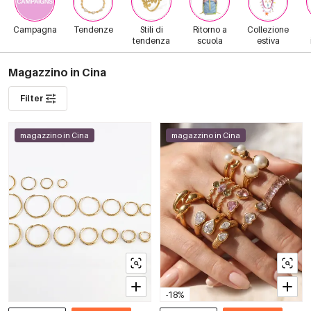
Campagna
Tendenze
Stili di
Ritorno a
Collezione
tendenza
scuola
estiva
Magazzino in Cina
Filter
magazzino in Cina
magazzino in Cina
-18%