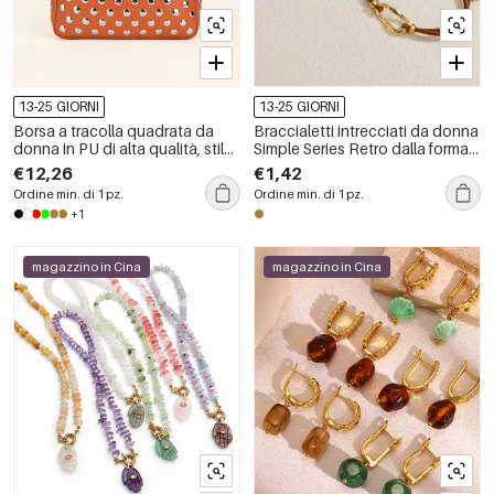
13-25 GIORNI
13-25 GIORNI
Borsa a tracolla quadrata da
Braccialetti intrecciati da donna
donna in PU di alta qualità, stile
Simple Series Retro dalla forma
streetwear, con borchie in
irregolare, in acciaio
€12,26
€1,42
metallo e rivetti in tinta unita.
inossidabile impermeabile color
Ordine min. di 1 pz.
Ordine min. di 1 pz.
oro.
+1
magazzino in Cina
magazzino in Cina