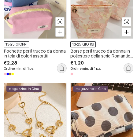
13-25 GIORNI
13-25 GIORNI
Pochette per il trucco da donna
Borse per il trucco da donna in
in tela di colori assortiti
poliestere della serie Romantica
Sweet Flower
€2,28
€1,20
Ordine min. di 1 pz.
Ordine min. di 1 pz.
magazzino in Cina
magazzino in Cina