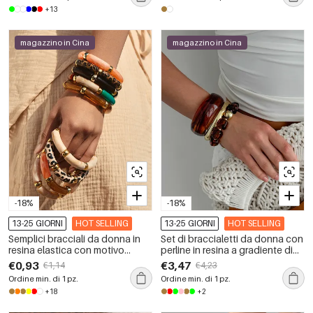
+13
magazzino in Cina
magazzino in Cina
-18%
-18%
13-25 GIORNI
HOT SELLING
13-25 GIORNI
HOT SELLING
Semplici bracciali da donna in
Set di braccialetti da donna con
resina elastica con motivo
perline in resina a gradiente di
patchwork.
colore
€0,93
€3,47
€1,14
€4,23
Ordine min. di 1 pz.
Ordine min. di 1 pz.
+18
+2