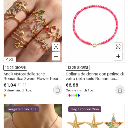
-15%
13-25 GIORNI
13-25 GIORNI
Anelli vistosi della serie
Collana da donna con perline di
Romantica Sweet Flower Heart
vetro della serie Romantica
in acciaio inossidabile color oro
Sweet Beads.
€1,04
€6,88
€1,22
impermeabile con strass
Ordine min. di 1 pz.
Ordine min. di 1 pz.
magazzino in Cina
magazzino in Cina