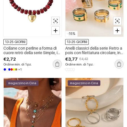
-15%
13-25 GIORNI
13-25 GIORNI
Collane con perline a forma di
Anelli classici della serie Retro a
cuore retrò della serie Simple, in
pois con filettatura circolare, in
resina color oro.
acciaio inossidabile color oro
€2,72
€3,77
€4,43
impermeabile e zirconi.
Ordine min. di 1 pz.
Ordine min. di 1 pz.
+1
magazzino in Cina
magazzino in Cina