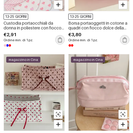
13-25 GIORNI
13-25 GIORNI
Custodia portaocchiali da
Borsa portaoggetti in cotone a
donna in poliestere con fiocco a
quadri con fiocco dolce della
forma di fiore, serie romantica.
serie Romantic Series
€2,91
€3,80
Ordine min. di 1 pz.
Ordine min. di 1 pz.
magazzino in Cina
magazzino in Cina