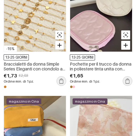
-15%
13-25 GIORNI
13-25 GIORNI
Braccialetti da donna Simple
Pochette per il trucco da donna
Series Eleganti con ciondolo a
in poliestere tinta unita con
forma di cuore, stella, cerchio e
motivo a cuore semplice.
€1,73
€1,65
€2,03
corona, in acciaio inossidabile
Ordine min. di 1 pz.
Ordine min. di 1 pz.
impermeabile color oro.
magazzino in Cina
magazzino in Cina