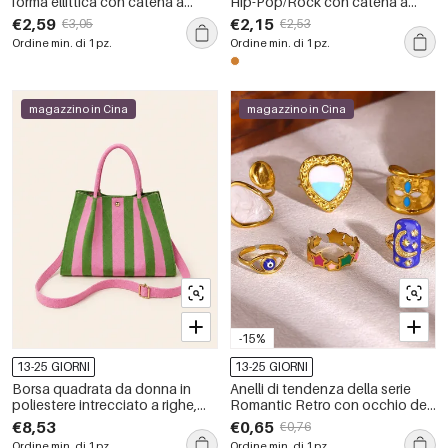
forma ellittica con catena a
Hip-Pop/Rock con catena a
nappine, in acciaio inossidabile,
cuore in acciaio inossidabile
€2,59
€2,15
€3,05
€2,53
impermeabili, della serie
impermeabile.
Ordine min. di 1 pz.
Ordine min. di 1 pz.
Romantic Series Vacation.
magazzino in Cina
magazzino in Cina
-15%
13-25 GIORNI
13-25 GIORNI
Borsa quadrata da donna in
Anelli di tendenza della serie
poliestere intrecciato a righe,
Romantic Retro con occhio del
stile casual, colori misti.
diavolo, forma irregolare e stella,
€8,53
€0,65
€0,76
in acciaio inossidabile,
Ordine min. di 1 pz.
Ordine min. di 1 pz.