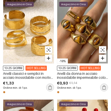
magazzino in Cina
magazzino in Cina
-18%
13-25 GIORNI
HOT SELLING
13-25 GIORNI
HOT SELLING
Anelli classici e semplici in
Anelli da donna in acciaio
acciaio inossidabile con motivo
inossidabile impermeabile color
a martello, impermeabili, color
oro con pietre naturali, serie
€1,33
€0,93
€1,14
oro
Simple, forma geometrica
Ordine min. di 1 pz.
Ordine min. di 1 pz.
semplice.
magazzino in Cina
magazzino in Cina