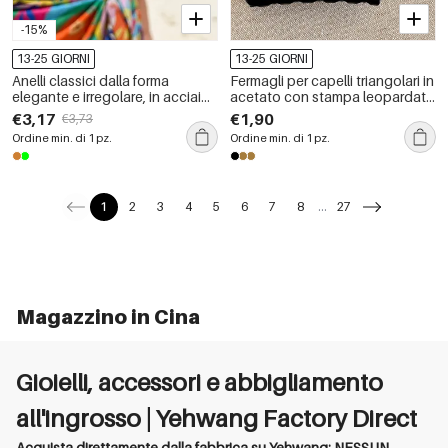
-15%
13-25 GIORNI
13-25 GIORNI
Anelli classici dalla forma
Fermagli per capelli triangolari in
elegante e irregolare, in acciaio
acetato con stampa leopardata
inossidabile, impermeabili, color
e sfumatura di colore, serie
€3,17
€1,90
€3,73
oro, con pietra naturale.
Simple.
Ordine min. di 1 pz.
Ordine min. di 1 pz.
1
2
3
4
5
6
7
8
...
27
Magazzino in Cina
Gioielli, accessori e abbigliamento
all'ingrosso | Yehwang Factory Direct
Acquista direttamente dalla fabbrica su Yehwang: NESSUN