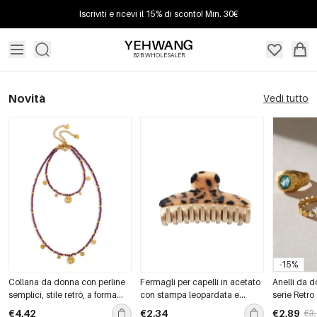
Iscriviti e ricevi il 15% di sconto! Min. 30€
B2B WHOLESALER
Novità
Vedi tutto
-15%
Collana da donna con perline
Fermagli per capelli in acetato
Anelli da d
semplici, stile retrò, a forma
con stampa leopardata e
serie Retro 
ellittica, in pietre naturali color
patchwork retrò della serie
inossidabil
€4,42
€2,34
€2,89
€3