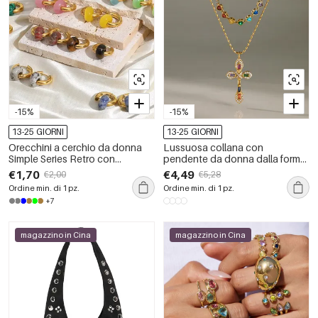
-15%
-15%
13-25 GIORNI
13-25 GIORNI
Orecchini a cerchio da donna
Lussuosa collana con
Simple Series Retro con
pendente da donna dalla forma
sfumatura di colore, in acciaio
irregolare e dai colori misti, in
€1,70
€4,49
€2,00
€5,28
inossidabile, impermeabili, color
acciaio inossidabile
Ordine min. di 1 pz.
Ordine min. di 1 pz.
oro e pietra naturale.
impermeabile color oro con
+7
zirconi.
magazzino in Cina
magazzino in Cina