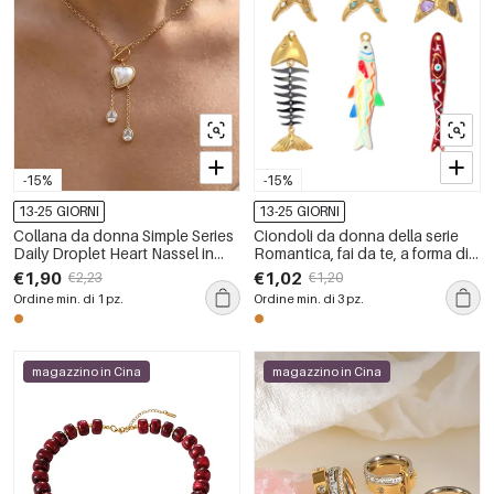
-15%
-15%
13-25 GIORNI
13-25 GIORNI
Collana da donna Simple Series
Ciondoli da donna della serie
Daily Droplet Heart Nassel in
Romantica, fai da te, a forma di
acciaio inossidabile
pesce e stella marina, in acciaio
€1,90
€1,02
€2,23
€1,20
impermeabile color oro con
inossidabile impermeabile color
Ordine min. di 1 pz.
Ordine min. di 3 pz.
zirconi
oro.
magazzino in Cina
magazzino in Cina