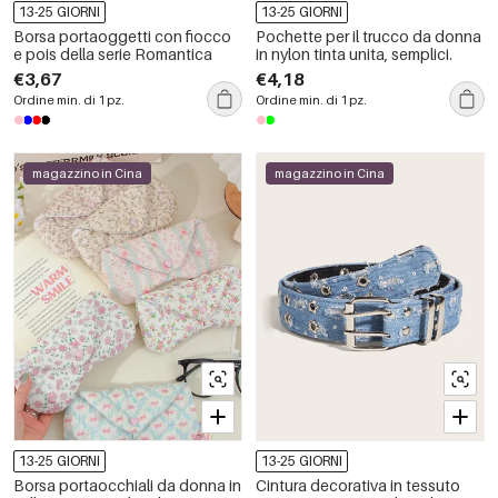
13-25 GIORNI
13-25 GIORNI
Borsa portaoggetti con fiocco
Pochette per il trucco da donna
e pois della serie Romantica
in nylon tinta unita, semplici.
€3,67
€4,18
Ordine min. di 1 pz.
Ordine min. di 1 pz.
magazzino in Cina
magazzino in Cina
13-25 GIORNI
13-25 GIORNI
Borsa portaocchiali da donna in
Cintura decorativa in tessuto