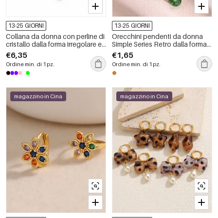
13-25 GIORNI
13-25 GIORNI
Collana da donna con perline di
Orecchini pendenti da donna
cristallo dalla forma irregolare e
Simple Series Retro dalla forma
dolce, serie romantica.
irregolare, color oro rame.
€6,35
€1,65
Ordine min. di 1 pz.
Ordine min. di 1 pz.
magazzino in Cina
magazzino in Cina