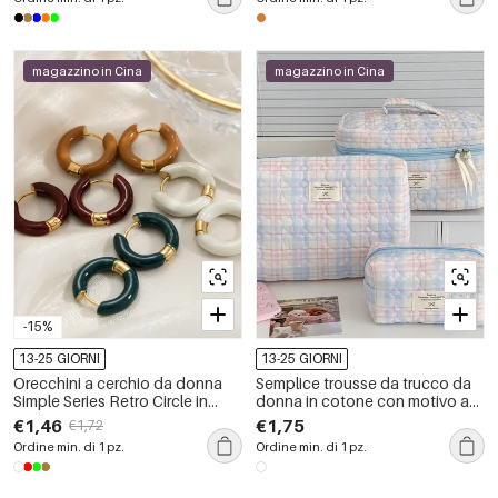
impermeabili, colore oro.
magazzino in Cina
magazzino in Cina
-15%
13-25 GIORNI
13-25 GIORNI
Orecchini a cerchio da donna
Semplice trousse da trucco da
Simple Series Retro Circle in
donna in cotone con motivo a
acciaio inossidabile
cuori e quadri.
€1,46
€1,75
€1,72
impermeabile color oro.
Ordine min. di 1 pz.
Ordine min. di 1 pz.