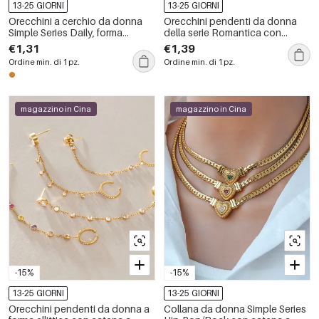
13-25 GIORNI
13-25 GIORNI
Orecchini a cerchio da donna
Orecchini pendenti da donna
Simple Series Daily, forma
della serie Romantica con
irregolare, colori misti rame e
fiocco retrò, stampa leopardata,
€1,31
€1,39
oro.
cerchio, in acciaio inossidabile,
Ordine min. di 1 pz.
Ordine min. di 1 pz.
impermeabili, colore oro.
magazzino in Cina
magazzino in Cina
-15%
-15%
13-25 GIORNI
13-25 GIORNI
Orecchini pendenti da donna a
Collana da donna Simple Series