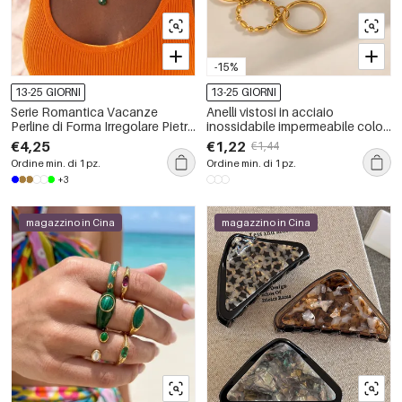
-15%
13-25 GIORNI
13-25 GIORNI
Serie Romantica Vacanze
Anelli vistosi in acciaio
Perline di Forma Irregolare Pietre
inossidabile impermeabile color
Naturali Colore Oro Collane da
oro
€4,25
€1,22
€1,44
Donna con Perline
Ordine min. di 1 pz.
Ordine min. di 1 pz.
+3
magazzino in Cina
magazzino in Cina