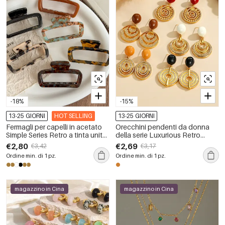
-18%
-15%
13-25 GIORNI
HOT SELLING
13-25 GIORNI
Fermagli per capelli in acetato
Orecchini pendenti da donna
Simple Series Retro a tinta unita
della serie Luxurious Retro
con stampa leopardata sfumata
Circle in acciaio inossidabile
€2,80
€2,69
€3,42
€3,17
impermeabile color oro.
Ordine min. di 1 pz.
Ordine min. di 1 pz.
magazzino in Cina
magazzino in Cina