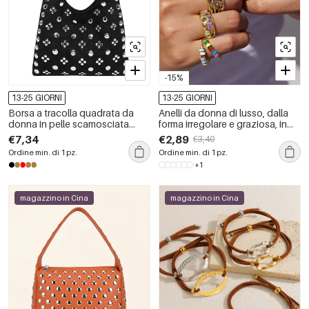
-15%
13-25 GIORNI
13-25 GIORNI
Borsa a tracolla quadrata da
Anelli da donna di lusso, dalla
donna in pelle scamosciata
forma irregolare e graziosa, in
tinta unita, stile old money, con
acciaio inossidabile, color oro,
€7,34
€2,89
€3,40
borchie in metallo.
impermeabili, con zirconi.
Ordine min. di 1 pz.
Ordine min. di 1 pz.
+1
magazzino in Cina
magazzino in Cina