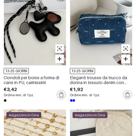
13-25 GIORNI
13-25 GIORNI
Ciondoli per borse a forma di
Eleganti trousse da trucco da
cane in PU, carinissimi
donna in tessuto denim con
fiocco.
€3,42
€1,92
Ordine min. di 1 pz.
Ordine min. di 1 pz.
magazzino in Cina
magazzino in Cina