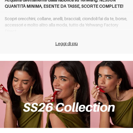
QUANTITÀ MINIMA, ESENTE DA TASSE, SCORTE COMPLETE!
Scopri orecchini, collane, anelli, bracciali, ciondoli fai da te, borse,
accessori e molto altro alla moda, tutto da Yehwang Factory
Direct
Gioielli direttamente dalla fabbrica: basso costo, alto profitto,
qualsiasi tipo di prodotto
Leggi di più
Scopri la nostra vasta gamma di gioielli direttamente dalla
fabbrica, pensati per aiutare la tua attività a risparmiare di più e
guadagnare di più. Dai ciondoli fai da te, ai gioielli con ciondoli fai
da te e alle perline fai da te all'ingrosso, fino ai pezzi finiti come
collane, anelli, orecchini e bracciali, offriamo migliaia di stili di
tendenza a basso costo con un elevato potenziale di profitto.
Provenienti direttamente da produttori affidabili, la nostra
selezione include gioielli con pietre preziose all'ingrosso, gioielli
in acciaio inossidabile all'ingrosso e gioielli per piercing
all'ingrosso.
Amplia la tua collezione con gioielli cosmetici, accessori per
capelli, accessori per telefoni e accessori per borse, tutti
disponibili a prezzi all'ingrosso imbattibili. Offriamo anche borse e
tote all'ingrosso, comprese tote bag all'ingrosso, con spedizione