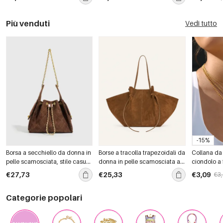
oro.
Simple
impermeabi
Più venduti
Vedi tutto
-15%
Borsa a secchiello da donna in
Borse a tracolla trapezoidali da
Collana da
pelle scamosciata, stile casual,
donna in pelle scamosciata a
ciondolo a 
con cuciture trapuntate e
tinta unita, stile casual, colore
goccia, sem
€27,73
€25,33
€3,09
€3
dettagli in metallo, tinta unita.
unico.
inossidabil
impermeabi
Categorie popolari