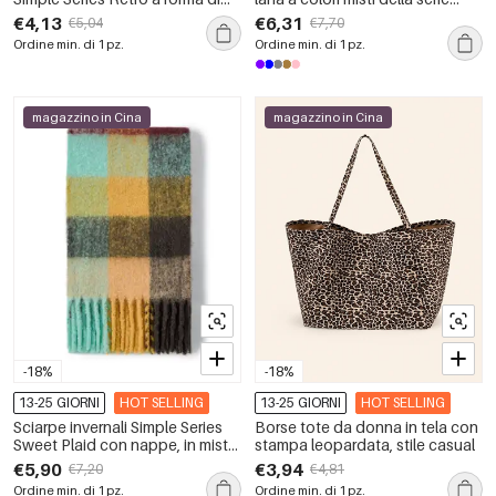
ellisse, impermeabili, in acciaio
Romantic Sweet Heart
€4,13
€6,31
€5,04
€7,70
inossidabile color oro.
Ordine min. di 1 pz.
Ordine min. di 1 pz.
magazzino in Cina
magazzino in Cina
-18%
-18%
13-25 GIORNI
HOT SELLING
13-25 GIORNI
HOT SELLING
Sciarpe invernali Simple Series
Borse tote da donna in tela con
Sweet Plaid con nappe, in misto
stampa leopardata, stile casual
lana e poliestere, colori assortiti.
€5,90
€3,94
€7,20
€4,81
Ordine min. di 1 pz.
Ordine min. di 1 pz.