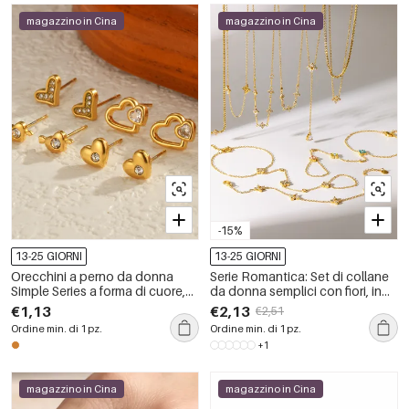
magazzino in Cina
magazzino in Cina
-15%
13-25 GIORNI
13-25 GIORNI
Orecchini a perno da donna
Serie Romantica: Set di collane
Simple Series a forma di cuore,
da donna semplici con fiori, in
impermeabili, in acciaio
acciaio inossidabile
€1,13
€2,13
€2,51
inossidabile color oro.
impermeabile color oro.
Ordine min. di 1 pz.
Ordine min. di 1 pz.
+1
magazzino in Cina
magazzino in Cina