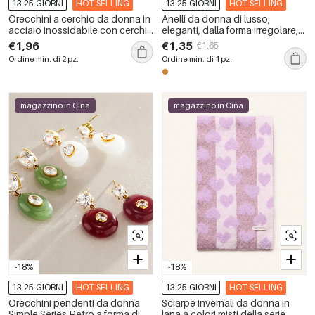
13-25 GIORNI
HOT SELLING
13-25 GIORNI
HOT SELLING
Orecchini a cerchio da donna in
Anelli da donna di lusso,
acciaio inossidabile con cerchio
eleganti, dalla forma irregolare,
colorato semplice, serie
in acciaio inossidabile,
€1,96
€1,35
€1,65
quotidiana
impermeabili, color oro, con
Ordine min. di 2 pz.
Ordine min. di 1 pz.
zirconi.
magazzino in Cina
magazzino in Cina
-18%
-18%
13-25 GIORNI
HOT SELLING
13-25 GIORNI
HOT SELLING
Orecchini pendenti da donna
Sciarpe invernali da donna in
Simple Series Retro a forma di
lana a colori misti della serie