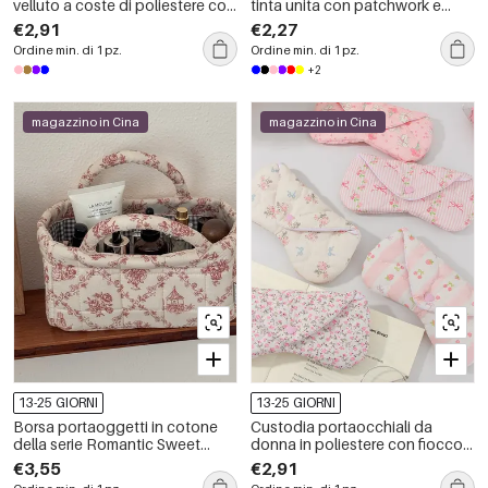
velluto a coste di poliestere con
tinta unita con patchwork e
fiocco a forma di fiore, serie
rivetti a stella, stile hip-pop/rock,
€2,91
€2,27
Romantic Series.
serie Simple.
Ordine min. di 1 pz.
Ordine min. di 1 pz.
+2
magazzino in Cina
magazzino in Cina
13-25 GIORNI
13-25 GIORNI
Borsa portaoggetti in cotone
Custodia portaocchiali da
della serie Romantic Sweet
donna in poliestere con fiocco a
Flower
forma di fiore, serie romantica.
€3,55
€2,91