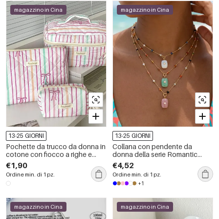
magazzino in Cina
magazzino in Cina
13-25 GIORNI
13-25 GIORNI
Pochette da trucco da donna in
Collana con pendente da
cotone con fiocco a righe e
donna della serie Romantic
colori misti.
Retro con perline rettangolari in
€1,90
€4,52
pietre naturali color oro.
Ordine min. di 1 pz.
Ordine min. di 1 pz.
+1
magazzino in Cina
magazzino in Cina