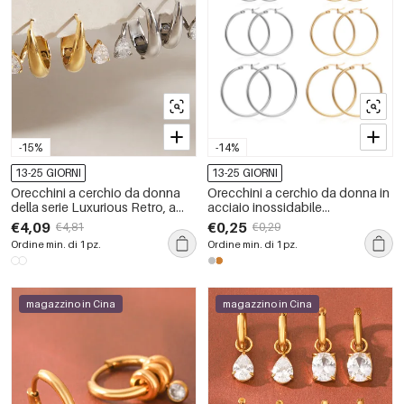
-15%
-14%
13-25 GIORNI
13-25 GIORNI
Orecchini a cerchio da donna
Orecchini a cerchio da donna in
della serie Luxurious Retro, a
acciaio inossidabile
forma triangolare irregolare, in
impermeabile color oro
€4,09
€0,25
€4,81
€0,29
acciaio inossidabile,
Ordine min. di 1 pz.
Ordine min. di 1 pz.
impermeabili, color oro.
magazzino in Cina
magazzino in Cina