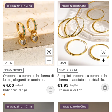
magazzino in Cina
magazzino in Cina
-15%
-15%
13-25 GIORNI
13-25 GIORNI
Orecchini a cerchio da donna di
Semplici orecchini a cerchio da
lusso, eleganti, in acciaio
donna in acciaio inossidabile
inossidabile color oro,
impermeabile color oro.
€4,00
€1,93
€4,71
€2,27
impermeabili.
Ordine min. di 1 pz.
Ordine min. di 1 pz.
magazzino in Cina
magazzino in Cina