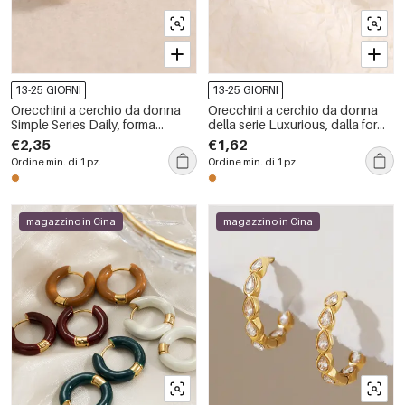
13-25 GIORNI
13-25 GIORNI
Orecchini a cerchio da donna
Orecchini a cerchio da donna
Simple Series Daily, forma
della serie Luxurious, dalla forma
irregolare, colori misti rame e
semplice e irregolare, color rame
€2,35
€1,62
oro.
e oro.
Ordine min. di 1 pz.
Ordine min. di 1 pz.
magazzino in Cina
magazzino in Cina