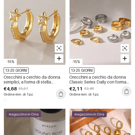
-15%
-15%
13-25 GIORNI
13-25 GIORNI
Orecchini a cerchio da donna
Orecchini a cerchio da donna
semplici, a forma di stella
Classic Series Daily con forma
geometrica, in acciaio
geometrica, in acciaio
€4,68
€2,11
€5,51
€2,48
inossidabile, impermeabili, color
inossidabile, impermeabili, color
Ordine min. di 1 pz.
Ordine min. di 1 pz.
oro, con strass.
oro e strass.
magazzino in Cina
magazzino in Cina