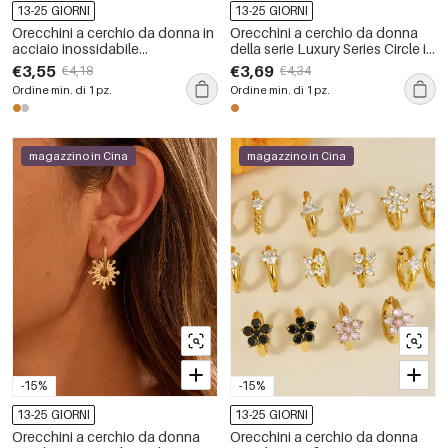
13-25 GIORNI
13-25 GIORNI
Orecchini a cerchio da donna in
Orecchini a cerchio da donna
acciaio inossidabile
della serie Luxury Series Circle in
impermeabile color oro con
acciaio inossidabile,
€3,55
€3,69
€4,18
€4,34
strass.
impermeabili, color oro, con
Ordine min. di 1 pz.
Ordine min. di 1 pz.
zirconi.
magazzino in Cina
magazzino in Cina
-15%
-15%
13-25 GIORNI
13-25 GIORNI
Orecchini a cerchio da donna
Orecchini a cerchio da donna