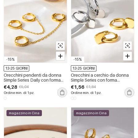
-15%
-15%
13-25 GIORNI
13-25 GIORNI
Orecchini pendenti da donna
Orecchini a cerchio da donna
Simple Series Daily con forma
Simple Series con forma
geometrica, in acciaio
geometrica, in acciaio
€4,28
€1,56
€5,04
€1,84
inossidabile, impermeabili, color
inossidabile impermeabile color
Ordine min. di 1 pz.
Ordine min. di 1 pz.
oro e zirconi.
oro.
magazzino in Cina
magazzino in Cina