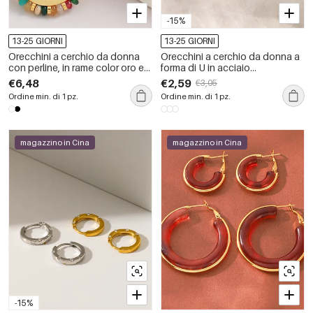
-15%
13-25 GIORNI
13-25 GIORNI
Orecchini a cerchio da donna
Orecchini a cerchio da donna a
con perline, in rame color oro e
forma di U in acciaio
pietra naturale.
inossidabile, impermeabili, color
€6,48
€2,59
€3,05
oro, con strass.
Ordine min. di 1 pz.
Ordine min. di 1 pz.
magazzino in Cina
magazzino in Cina
-15%