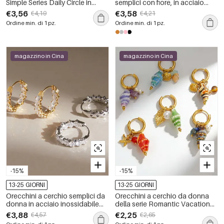
Simple Series Daily Circle in
semplici con fiore, in acciaio
acciaio inossidabile
inossidabile, impermeabili, color
€3,56
€3,58
€4,19
€4,21
impermeabile color oro
oro e zirconi.
Ordine min. di 1 pz.
Ordine min. di 1 pz.
magazzino in Cina
magazzino in Cina
-15%
-15%
13-25 GIORNI
13-25 GIORNI
Orecchini a cerchio semplici da
Orecchini a cerchio da donna
donna in acciaio inossidabile
della serie Romantic Vacation
color oro, impermeabili, della
con perline, conchiglia e filo, in
€3,88
€2,25
€4,57
€2,65
serie Luxurious.
acciaio inossidabile,