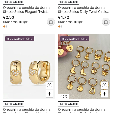
13-25 GIORNI
13-25 GIORNI
Orecchini a cerchio da donna
Orecchini a cerchio da donna
Simple Series Elegant Twist
Simple Series Daily Twist Circle
color rame e oro.
color rame e oro.
€2,53
€1,72
Ordine min. di 1 pz.
Ordine min. di 1 pz.
magazzino in Cina
magazzino in Cina
-15%
13-25 GIORNI
13-25 GIORNI
Orecchini a cerchio da donna
Orecchini a cerchio da donna