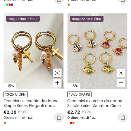
oro.
oro.
magazzino in Cina
magazzino in Cina
-15%
-15%
13-25 GIORNI
13-25 GIORNI
Orecchini a cerchio da donna
Orecchini a cerchio da donna
Simple Series Eleganti con
Simple Series Vacation Circle
perline a croce, in acciaio
Fish in acciaio inossidabile
€2,38
€2,72
€2,80
€3,20
inossidabile, impermeabili, color
impermeabile color oro
Ordine min. di 1 pz.
Ordine min. di 1 pz.
oro.