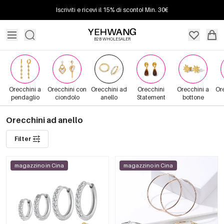
Iscriviti e ricevi il 15% di sconto! Min. 30€
B2B WHOLESALER
Orecchini a
Orecchini con
Orecchini ad
Orecchini
Orecchini a
Or
pendaglio
ciondolo
anello
Statement
bottone
Orecchini ad anello
Filter
magazzino in Cina
magazzino in Cina