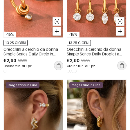
-15%
-15%
13-25 GIORNI
13-25 GIORNI
Orecchini a cerchio da donna
Orecchini a cerchio da donna
Simple Series Daily Circle in
Simple Series Daily Droplet a
acciaio inossidabile
forma di goccia ellittica in
€2,60
€2,60
€3,06
€3,06
impermeabile color oro con
acciaio inossidabile
Ordine min. di 1 pz.
Ordine min. di 1 pz.
zirconi
impermeabile color oro con
zirconi.
magazzino in Cina
magazzino in Cina