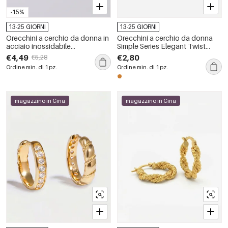
-15%
13-25 GIORNI
13-25 GIORNI
Orecchini a cerchio da donna in
Orecchini a cerchio da donna
acciaio inossidabile
Simple Series Elegant Twist
impermeabili con motivo floreale
color rame e oro.
€4,49
€2,80
€5,28
retrò.
Ordine min. di 1 pz.
Ordine min. di 1 pz.
magazzino in Cina
magazzino in Cina