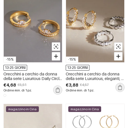
-15%
-15%
13-25 GIORNI
13-25 GIORNI
Orecchini a cerchio da donna
Orecchini a cerchio da donna
della serie Luxurious Daily Circle
della serie Luxurious, eleganti, a
in acciaio inossidabile
forma ellittica, in acciaio
€4,68
€3,88
€5,51
€4,57
impermeabile color oro con
inossidabile impermeabile color
Ordine min. di 1 pz.
Ordine min. di 1 pz.
zirconi
oro con zirconi.
magazzino in Cina
magazzino in Cina