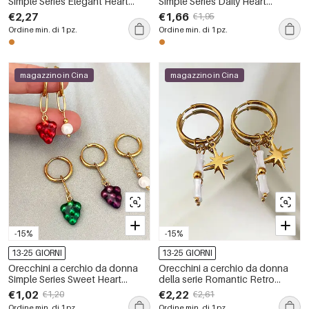
Simple Series Elegant Heart
Simple Series Daily Heart
Circle color rame oro con zirconi
Butterfly in acciaio inossidabile,
€2,27
€1,66
€1,95
impermeabili, color oro.
Ordine min. di 1 pz.
Ordine min. di 1 pz.
magazzino in Cina
magazzino in Cina
-15%
-15%
13-25 GIORNI
13-25 GIORNI
Orecchini a cerchio da donna
Orecchini a cerchio da donna
Simple Series Sweet Heart
della serie Romantic Retro
Strawberry in acciaio
Beads Star Circle in acciaio
€1,02
€2,22
€1,20
€2,61
inossidabile, impermeabili, color
inossidabile, impermeabili, color
Ordine min. di 1 pz.
Ordine min. di 1 pz.