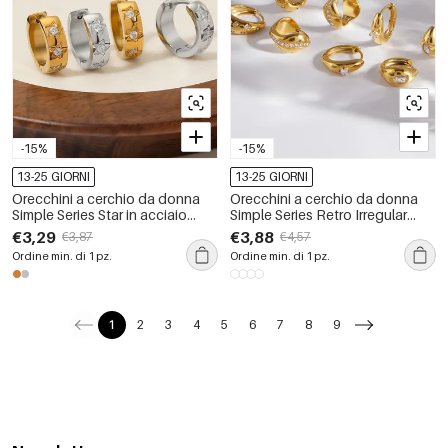
-15%
-15%
13-25 GIORNI
13-25 GIORNI
Orecchini a cerchio da donna
Orecchini a cerchio da donna
Simple Series Star in acciaio
Simple Series Retro Irregular
inossidabile, impermeabili, color
Shape in acciaio inossidabile
€3,29
€3,88
€3,87
€4,57
oro, con strass.
impermeabile color oro
Ordine min. di 1 pz.
Ordine min. di 1 pz.
1
2
3
4
5
6
7
8
9