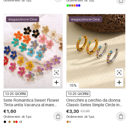
Ordine min. di 1 pz.
Ordine min. di 1 pz.
impermeabili, colore oro.
magazzino in Cina
magazzino in Cina
-15%
13-25 GIORNI
13-25 GIORNI
Serie Romantica Sweet Flower
Orecchini a cerchio da donna
Tinta unita Vacanza al mare
Classic Series Simple Circle in
Orecchini a cerchio in rafia
acciaio inossidabile,
€1,60
€3,30
€3,88
impermeabili, color oro.
Ordine min. di 1 pz.
Ordine min. di 1 pz.
+9