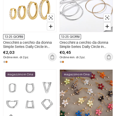
13-25 GIORNI
13-25 GIORNI
Orecchini a cerchio da donna
Orecchini a cerchio da donna
Simple Series Daily Circle in
Simple Series Daily Circle in
acciaio inossidabile
acciaio inossidabile
€2,03
€0,45
impermeabile color oro con
impermeabile color oro.
Ordine min. di 2 pz.
Ordine min. di 2 pz.
zirconi
magazzino in Cina
magazzino in Cina