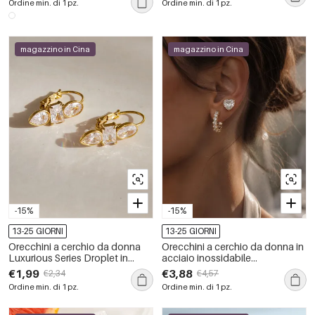
Ordine min. di 1 pz.
Ordine min. di 1 pz.
magazzino in Cina
magazzino in Cina
-15%
-15%
13-25 GIORNI
13-25 GIORNI
Orecchini a cerchio da donna
Orecchini a cerchio da donna in
Luxurious Series Droplet in
acciaio inossidabile
acciaio inossidabile color oro
impermeabile color oro con
€1,99
€3,88
€2,34
€4,57
impermeabile con zirconi
zirconi.
Ordine min. di 1 pz.
Ordine min. di 1 pz.