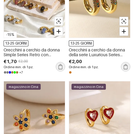
-15%
13-25 GIORNI
13-25 GIORNI
Orecchini a cerchio da donna
Orecchini a cerchio da donna
Simple Series Retro con
della serie Luxurious Series
sfumatura di colore, in acciaio
Simple Circle Lines in rame color
€1,70
€2,00
€2,00
inossidabile, impermeabili, color
oro con zirconi
Ordine min. di 1 pz.
Ordine min. di 1 pz.
oro e pietra naturale.
+7
magazzino in Cina
magazzino in Cina