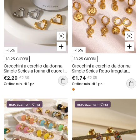
-15%
-15%
13-25 GIORNI
13-25 GIORNI
Orecchini a cerchio da donna
Orecchini a cerchio da donna
Simple Series a forma di cuore in
Simple Series Retro Irregular
acciaio inossidabile,
Shape Fruit in acciaio
€2,20
€1,74
€2,59
€2,05
impermeabili, color oro.
inossidabile, impermeabili, color
Ordine min. di 1 pz.
Ordine min. di 1 pz.
oro.
magazzino in Cina
magazzino in Cina