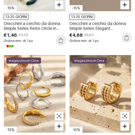
-15%
-15%
13-25 GIORNI
13-25 GIORNI
Orecchini a cerchio da donna
Orecchini a cerchio da donna
Simple Series Retro Circle in
Simple Series Elegant
acciaio inossidabile
Patchwork Circle in acciaio
€1,46
€4,68
€1,72
€5,51
impermeabile color oro.
inossidabile impermeabile.
Ordine min. di 1 pz.
Ordine min. di 1 pz.
magazzino in Cina
magazzino in Cina
-15%
-15%