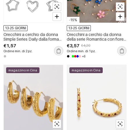
-15%
13-25 GIORNI
13-25 GIORNI
Orecchini a cerchio da donna
Orecchini a cerchio da donna
Simple Series Daily dalla forma
della serie Romantica con fiore
irregolare, in acciaio
retrò, in acciaio inossidabile,
€1,57
€3,57
€4,20
inossidabile e impermeabili.
impermeabili, color oro.
Ordine min. di 2 pz.
Ordine min. di 1 pz.
+6
magazzino in Cina
magazzino in Cina