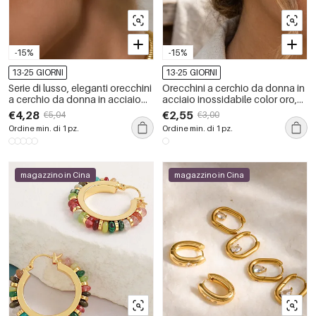
-15%
-15%
13-25 GIORNI
13-25 GIORNI
Serie di lusso, eleganti orecchini
Orecchini a cerchio da donna in
a cerchio da donna in acciaio
acciaio inossidabile color oro,
inossidabile, impermeabili, color
con motivo classico a filo,
€4,28
€2,55
€5,04
€3,00
oro, dalla forma irregolare.
impermeabili.
Ordine min. di 1 pz.
Ordine min. di 1 pz.
magazzino in Cina
magazzino in Cina