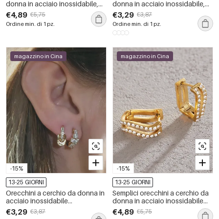
donna in acciaio inossidabile,
donna in acciaio inossidabile,
impermeabili, color oro con
impermeabili, color oro con
€4,89
€3,29
€5,75
€3,87
strass.
strass.
Ordine min. di 1 pz.
Ordine min. di 1 pz.
magazzino in Cina
magazzino in Cina
-15%
-15%
13-25 GIORNI
13-25 GIORNI
Orecchini a cerchio da donna in
Semplici orecchini a cerchio da
acciaio inossidabile
donna in acciaio inossidabile
impermeabile color oro con
traforato, impermeabili, color
€3,29
€4,89
€3,87
€5,75
zirconi.
oro, con strass.