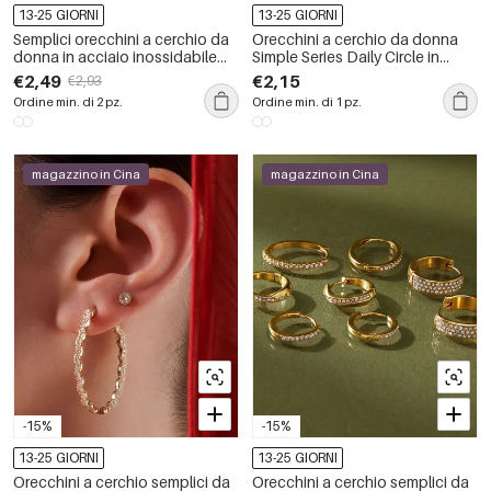
13-25 GIORNI
13-25 GIORNI
Semplici orecchini a cerchio da
Orecchini a cerchio da donna
donna in acciaio inossidabile
Simple Series Daily Circle in
impermeabile color oro con
resina color oro
€2,49
€2,15
€2,93
strass.
Ordine min. di 2 pz.
Ordine min. di 1 pz.
magazzino in Cina
magazzino in Cina
-15%
-15%
13-25 GIORNI
13-25 GIORNI
Orecchini a cerchio semplici da
Orecchini a cerchio semplici da