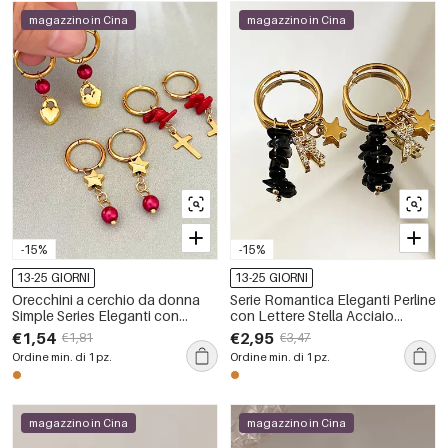
magazzino in Cina
magazzino in Cina
-15%
-15%
13-25 GIORNI
13-25 GIORNI
Orecchini a cerchio da donna
Serie Romantica Eleganti Perline
Simple Series Eleganti con
con Lettere Stella Acciaio
perline a forma di cuore e croce,
Inossidabile Impermeabile
€1,54
€2,95
€1,81
€3,47
in acciaio inossidabile,
Colore Oro Pietra Naturale
Ordine min. di 1 pz.
Ordine min. di 1 pz.
impermeabili, color oro e pietra
Orecchini a Cerchio da Donna
naturale.
magazzino in Cina
magazzino in Cina