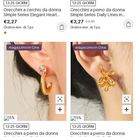
13-25 GIORNI
13-25 GIORNI
Orecchini a cerchio da donna
Orecchini a perno da donna
Simple Series Elegant Heart
Simple Series Daily Lines in
Circle color rame oro con zirconi
acciaio inossidabile color oro
€2,27
€3,27
€3,85
impermeabile con zirconi
Ordine min. di 1 pz.
Ordine min. di 1 pz.
magazzino in Cina
magazzino in Cina
-15%
-15%
13-25 GIORNI
13-25 GIORNI
Orecchini a perno da donna
Orecchini a perno da donna