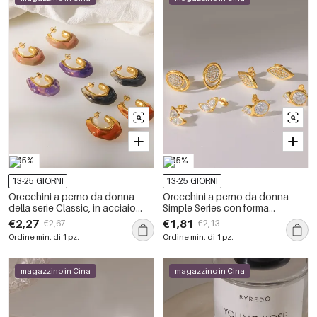
-15%
-15%
13-25 GIORNI
13-25 GIORNI
Orecchini a perno da donna
Orecchini a perno da donna
della serie Classic, in acciaio
Simple Series con forma
inossidabile, impermeabili, color
geometrica, in acciaio
€2,27
€1,81
€2,67
€2,13
oro, con forma geometrica retrò.
inossidabile, impermeabili, color
Ordine min. di 1 pz.
Ordine min. di 1 pz.
oro e strass.
magazzino in Cina
magazzino in Cina