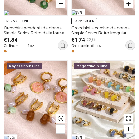
-15%
13-25 GIORNI
13-25 GIORNI
Orecchini pendenti da donna
Orecchini a cerchio da donna
Simple Series Retro dalla forma
Simple Series Retro Irregular
irregolare, color oro rame.
Shape Fruit in acciaio
€1,84
€1,74
€2,05
inossidabile, impermeabili, color
Ordine min. di 1 pz.
Ordine min. di 1 pz.
oro.
magazzino in Cina
magazzino in Cina
-15%
-15%