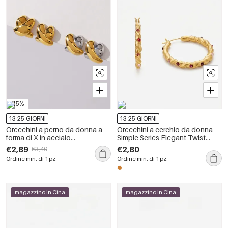
-15%
13-25 GIORNI
13-25 GIORNI
Orecchini a perno da donna a
Orecchini a cerchio da donna
forma di X in acciaio
Simple Series Elegant Twist
inossidabile, impermeabili, color
color rame e oro.
€2,89
€2,80
€3,40
oro.
Ordine min. di 1 pz.
Ordine min. di 1 pz.
magazzino in Cina
magazzino in Cina