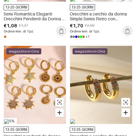
13-25 GIORNI
13-25 GIORNI
Serie Romantica Eleganti
Orecchini a cerchio da donna
Orecchini Pendenti da Donna a
Simple Series Retro con
Croce con Forma Irregolare in
sfumatura di colore, in acciaio
€1,08
€1,70
€1,27
€2,00
Acciaio Inossidabile
inossidabile, impermeabili, color
Ordine min. di 1 pz.
Ordine min. di 1 pz.
Impermeabile Colore Oro
oro e pietra naturale.
+7
magazzino in Cina
magazzino in Cina
-15%
13-25 GIORNI
13-25 GIORNI