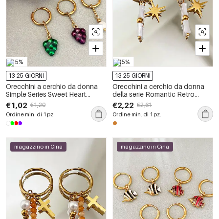
-15%
-15%
13-25 GIORNI
13-25 GIORNI
Orecchini a cerchio da donna
Orecchini a cerchio da donna
Simple Series Sweet Heart
della serie Romantic Retro
Strawberry in acciaio
Beads Star Circle in acciaio
€1,02
€2,22
€1,20
€2,61
inossidabile, impermeabili, color
inossidabile, impermeabili, color
Ordine min. di 1 pz.
Ordine min. di 1 pz.
oro.
oro.
magazzino in Cina
magazzino in Cina