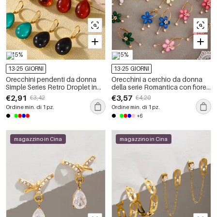
-15%
-15%
13-25 GIORNI
13-25 GIORNI
Orecchini pendenti da donna
Orecchini a cerchio da donna
Simple Series Retro Droplet in
della serie Romantica con fiore
acciaio inossidabile
retrò, in acciaio inossidabile,
€2,91
€3,57
€3,42
€4,20
impermeabile color oro.
impermeabili, color oro.
Ordine min. di 1 pz.
Ordine min. di 1 pz.
+6
magazzino in Cina
magazzino in Cina