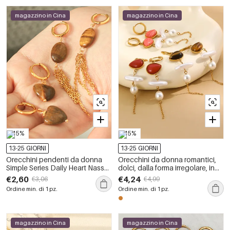
magazzino in Cina
magazzino in Cina
-15%
-15%
13-25 GIORNI
13-25 GIORNI
Orecchini pendenti da donna
Orecchini da donna romantici,
Simple Series Daily Heart Nassel
dolci, dalla forma irregolare, in
in acciaio inossidabile color oro
acciaio inossidabile,
€2,60
€4,24
€3,06
€4,99
impermeabile con pietra
impermeabili, color oro, con
Ordine min. di 1 pz.
Ordine min. di 1 pz.
naturale
pietre naturali.
magazzino in Cina
magazzino in Cina