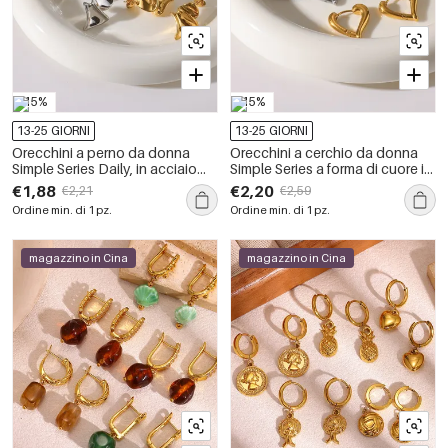
-15%
-15%
13-25 GIORNI
13-25 GIORNI
Orecchini a perno da donna
Orecchini a cerchio da donna
Simple Series Daily, in acciaio
Simple Series a forma di cuore in
inossidabile, impermeabili, color
acciaio inossidabile,
€1,88
€2,20
€2,21
€2,59
oro, con forma geometrica.
impermeabili, color oro.
Ordine min. di 1 pz.
Ordine min. di 1 pz.
magazzino in Cina
magazzino in Cina