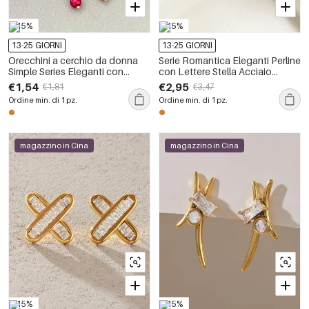
-15%
-15%
13-25 GIORNI
13-25 GIORNI
Orecchini a cerchio da donna
Serie Romantica Eleganti Perline
Simple Series Eleganti con
con Lettere Stella Acciaio
perline a forma di cuore e croce,
Inossidabile Impermeabile
€1,54
€2,95
€1,81
€3,47
in acciaio inossidabile,
Colore Oro Pietra Naturale
Ordine min. di 1 pz.
Ordine min. di 1 pz.
impermeabili, color oro e pietra
Orecchini a Cerchio da Donna
naturale.
magazzino in Cina
magazzino in Cina
-15%
-15%