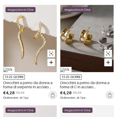
magazzino in Cina
magazzino in Cina
-15%
-15%
13-25 GIORNI
13-25 GIORNI
Orecchini a perno da donna a
Orecchini a perno da donna a
forma di serpente in acciaio
forma di C in acciaio
inossidabile, impermeabili, color
inossidabile, impermeabili, color
€4,28
€4,28
€5,04
€5,04
oro, con strass.
oro, con zirconi.
Ordine min. di 1 pz.
Ordine min. di 1 pz.
magazzino in Cina
magazzino in Cina