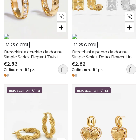
13-25 GIORNI
13-25 GIORNI
Orecchini a cerchio da donna
Orecchini a perno da donna
Simple Series Elegant Twist
Simple Series Retro Flower Lines
color rame e oro.
color rame e oro.
€2,53
€2,82
Ordine min. di 1 pz.
Ordine min. di 1 pz.
magazzino in Cina
magazzino in Cina