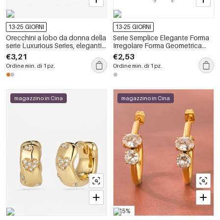
13-25 GIORNI
13-25 GIORNI
Orecchini a lobo da donna della
Serie Semplice Elegante Forma
serie Luxurious Series, eleganti e
Irregolare Forma Geometrica
dalla forma irregolare, color oro
Orecchini Pendenti da Donna in
€3,21
€2,53
rame.
Rame
Ordine min. di 1 pz.
Ordine min. di 1 pz.
magazzino in Cina
magazzino in Cina
-15%