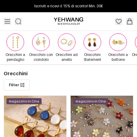
Iscriviti e ricevi il 15% di sconto! Min. 30€
B2B WHOLESALER
Orecchini a
Orecchini con
Orecchini ad
Orecchini
Orecchini a
Or
pendaglio
ciondolo
anello
Statement
bottone
Orecchini
Filter
magazzino in Cina
magazzino in Cina