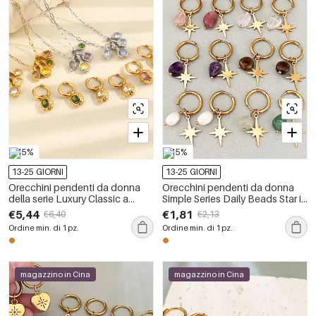
-15%
-15%
13-25 GIORNI
13-25 GIORNI
Orecchini pendenti da donna
Orecchini pendenti da donna
della serie Luxury Classic a
Simple Series Daily Beads Star in
forma ellittica, impermeabili, in
acciaio inossidabile color oro
€5,44
€1,81
€6,40
€2,13
acciaio inossidabile color oro
impermeabile con pietra
Ordine min. di 1 pz.
Ordine min. di 1 pz.
con zirconi.
naturale
magazzino in Cina
magazzino in Cina