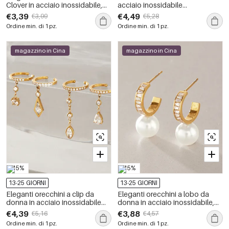
Clover in acciaio inossidabile,
acciaio inossidabile
impermeabili, color oro, con
impermeabili con motivo floreale
€3,39
€4,49
€3,99
€5,28
zirconi.
retrò.
Ordine min. di 1 pz.
Ordine min. di 1 pz.
magazzino in Cina
magazzino in Cina
-15%
-15%
13-25 GIORNI
13-25 GIORNI
Eleganti orecchini a clip da
Eleganti orecchini a lobo da
donna in acciaio inossidabile
donna in acciaio inossidabile,
color oro con zirconi e nappine,
impermeabili, con zirconi e perle
€4,39
€3,88
€5,16
€4,57
impermeabili.
artificiali.
Ordine min. di 1 pz.
Ordine min. di 1 pz.