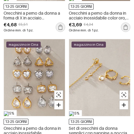
13-25 GIORNI
13-25 GIORNI
Orecchini a perno da donna a
Orecchini a perno da donna in
forma di X in acciaio
acciaio inossidabile color oro,
inossidabile, impermeabili, color
impermeabili, dalla forma
€4,68
€3,69
€5,51
€4,34
oro, con zirconi.
geometrica semplice e con
Ordine min. di 1 pz.
Ordine min. di 1 pz.
zirconi.
magazzino in Cina
magazzino in Cina
-15%
-15%
13-25 GIORNI
13-25 GIORNI
Orecchini a perno da donna in
Set di orecchini da donna
acciaio inossidabile,
semplici con nappine a goccia