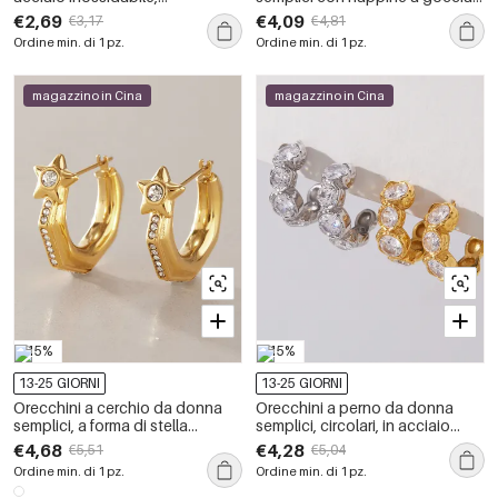
impermeabili, a forma
in acciaio inossidabile
€2,69
€4,09
€3,17
€4,81
geometrica di cuore con zirconi.
impermeabile color oro.
Ordine min. di 1 pz.
Ordine min. di 1 pz.
magazzino in Cina
magazzino in Cina
-15%
-15%
13-25 GIORNI
13-25 GIORNI
Orecchini a cerchio da donna
Orecchini a perno da donna
semplici, a forma di stella
semplici, circolari, in acciaio
geometrica, in acciaio
inossidabile, impermeabili, color
€4,68
€4,28
€5,51
€5,04
inossidabile, impermeabili, color
oro, con zirconi.
Ordine min. di 1 pz.
Ordine min. di 1 pz.
oro, con strass.