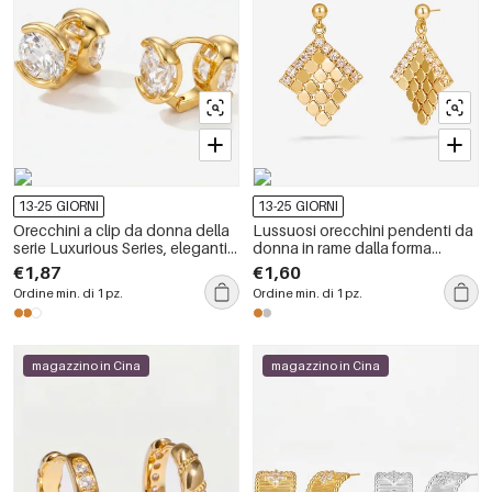
13-25 GIORNI
13-25 GIORNI
Orecchini a clip da donna della
Lussuosi orecchini pendenti da
serie Luxurious Series, eleganti e
donna in rame dalla forma
dalla forma irregolare, color oro
geometrica elegante
€1,87
€1,60
rame con zirconi.
Ordine min. di 1 pz.
Ordine min. di 1 pz.
magazzino in Cina
magazzino in Cina