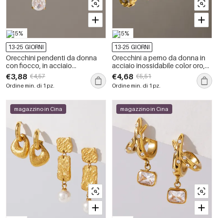
-15%
-15%
13-25 GIORNI
13-25 GIORNI
Orecchini pendenti da donna
Orecchini a perno da donna in
con fiocco, in acciaio
acciaio inossidabile color oro,
inossidabile, impermeabili, color
impermeabili, con forma
€3,88
€4,68
€4,57
€5,51
oro, con strass e zirconi.
geometrica traforata e strass.
Ordine min. di 1 pz.
Ordine min. di 1 pz.
magazzino in Cina
magazzino in Cina