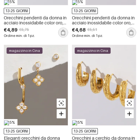
-15%
-15%
13-25 GIORNI
13-25 GIORNI
Orecchini pendenti da donna in
Orecchini pendenti da donna in
acciaio inossidabile color oro,
acciaio inossidabile color oro,
impermeabili, con forma
impermeabili, con strass e
€4,89
€4,68
€5,75
€5,51
geometrica retrò.
zirconi, dalla forma geometrica.
Ordine min. di 1 pz.
Ordine min. di 1 pz.
magazzino in Cina
magazzino in Cina
-15%
-15%
13-25 GIORNI
13-25 GIORNI
Eleganti orecchini da donna
Orecchini a cerchio da donna in