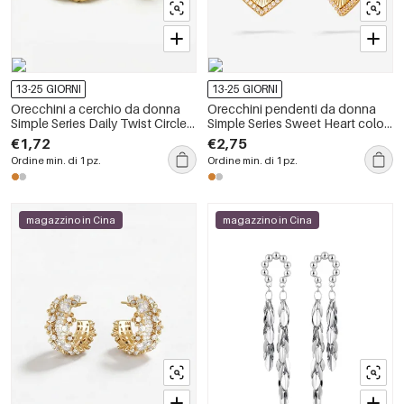
13-25 GIORNI
13-25 GIORNI
Orecchini a cerchio da donna
Orecchini pendenti da donna
Simple Series Daily Twist Circle
Simple Series Sweet Heart color
color rame e oro.
rame e oro.
€1,72
€2,75
Ordine min. di 1 pz.
Ordine min. di 1 pz.
magazzino in Cina
magazzino in Cina