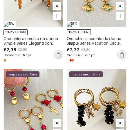
-15%
-15%
13-25 GIORNI
13-25 GIORNI
Orecchini a cerchio da donna
Orecchini a cerchio da donna
Simple Series Eleganti con
Simple Series Vacation Circle
perline a croce, in acciaio
Fish in acciaio inossidabile
€2,38
€2,72
€2,80
€3,20
inossidabile, impermeabili, color
impermeabile color oro
Ordine min. di 1 pz.
Ordine min. di 1 pz.
oro.
magazzino in Cina
magazzino in Cina