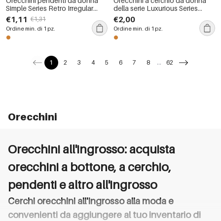
Orecchini pendenti da donna
Orecchini a cerchio da donna
Simple Series Retro Irregular
della serie Luxurious Series
Shape Sun in acciaio
Simple Circle Lines in rame color
€1,11
€2,00
€1,31
inossidabile impermeabile color
oro con zirconi
Ordine min. di 1 pz.
Ordine min. di 1 pz.
oro
1
2
3
4
5
6
7
8
...
62
Orecchini
Orecchini all'ingrosso: acquista
orecchini a bottone, a cerchio,
pendenti e altro all'ingrosso
Cerchi orecchini all'ingrosso alla moda e
convenienti da aggiungere al tuo inventario di