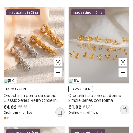
magazzino in Cina
magazzino in Cina
-15%
-15%
13-25 GIORNI
13-25 GIORNI
Orecchini a perno da donna
Orecchini a perno da donna
Classic Series Retro Circle in
Simple Series con forma
acciaio inossidabile color oro
geometrica, in acciaio
€4,82
€1,02
€5,67
€1,20
impermeabile con zirconi
inossidabile, impermeabili, color
Ordine min. di 1 pz.
Ordine min. di 1 pz.
oro e strass.
magazzino in Cina
magazzino in Cina