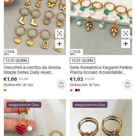
-15%
-15%
13-25 GIORNI
13-25 GIORNI
Orecchini a cerchio da donna
Serie Romantica Eleganti Perline
Simple Series Daily Heart
Pianta Acciaio Inossidabile
Butterfly in acciaio inossidabile,
Impermeabile Colore Oro
€1,66
€1,02
€1,95
€1,20
impermeabili, color oro.
Orecchini da Donna con Perline
Ordine min. di 1 pz.
Ordine min. di 1 pz.
magazzino in Cina
magazzino in Cina