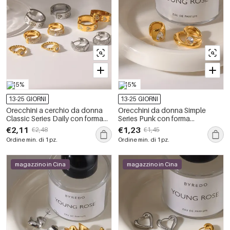
-15%
-15%
13-25 GIORNI
13-25 GIORNI
Orecchini a cerchio da donna
Orecchini da donna Simple
Classic Series Daily con forma
Series Punk con forma
geometrica, in acciaio
geometrica, in acciaio
€2,11
€1,23
€2,48
€1,45
inossidabile, impermeabili, color
inossidabile, impermeabili, color
Ordine min. di 1 pz.
Ordine min. di 1 pz.
oro e strass.
oro e strass.
magazzino in Cina
magazzino in Cina