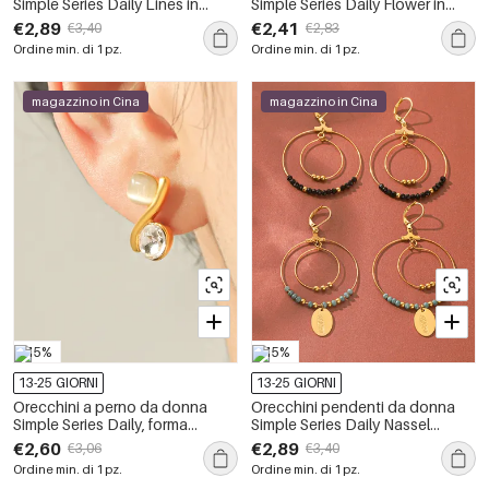
Simple Series Daily Lines in
Simple Series Daily Flower in
acciaio inossidabile color oro
acciaio inossidabile,
€2,89
€2,41
€3,40
€2,83
impermeabile con zirconi
impermeabili, color oro.
Ordine min. di 1 pz.
Ordine min. di 1 pz.
magazzino in Cina
magazzino in Cina
-15%
-15%
13-25 GIORNI
13-25 GIORNI
Orecchini a perno da donna
Orecchini pendenti da donna
Simple Series Daily, forma
Simple Series Daily Nassel
irregolare, in acciaio
Beads Circle in acciaio
€2,60
€2,89
€3,06
€3,40
inossidabile, impermeabili, color
inossidabile impermeabile color
Ordine min. di 1 pz.
Ordine min. di 1 pz.
oro, con pietra naturale.
oro.