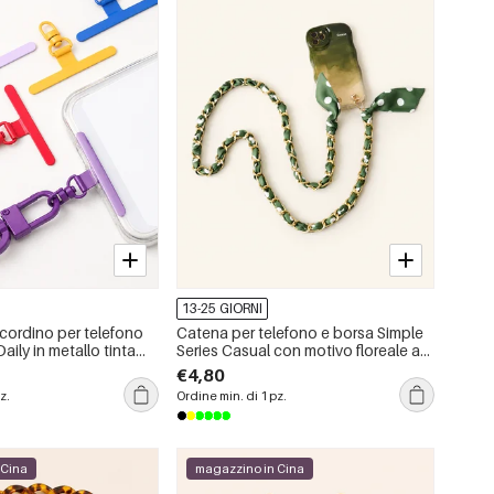
13-25 GIORNI
 cordino per telefono
Catena per telefono e borsa Simple
aily in metallo tinta
Series Casual con motivo floreale a
nettore per scheda
pois e paisley intrecciato in
€4,80
poliestere
z.
Ordine min. di 1 pz.
 Cina
magazzino in Cina