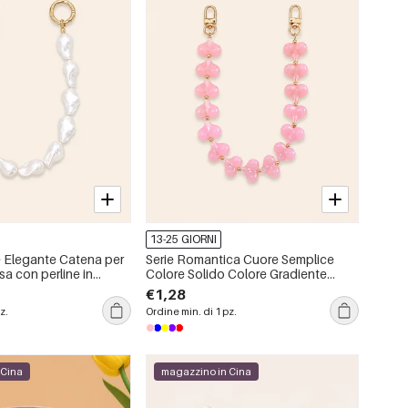
13-25 GIORNI
e Elegante Catena per
Serie Romantica Cuore Semplice
sa con perline in
Colore Solido Colore Gradiente
forma irregolare e tinta
Catena per Telefono e Borsa in
€1,28
Acrilico
z.
Ordine min. di 1 pz.
 Cina
magazzino in Cina