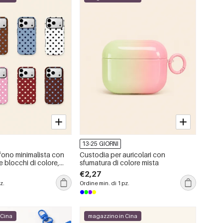
13-25 GIORNI
fono minimalista con
Custodia per auricolari con
e blocchi di colore,
sfumatura di colore mista
€2,27
z.
Ordine min. di 1 pz.
 Cina
magazzino in Cina