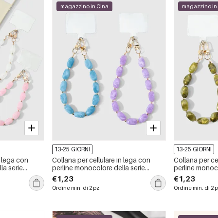
magazzino in Cina
magazzino in
13-25 GIORNI
13-25 GIORNI
n lega con
Collana per cellulare in lega con
Collana per ce
la serie
perline monocolore della serie
perline monoco
Simple.
Simple.
€1,23
€1,23
Ordine min. di 2 pz.
Ordine min. di 2 p