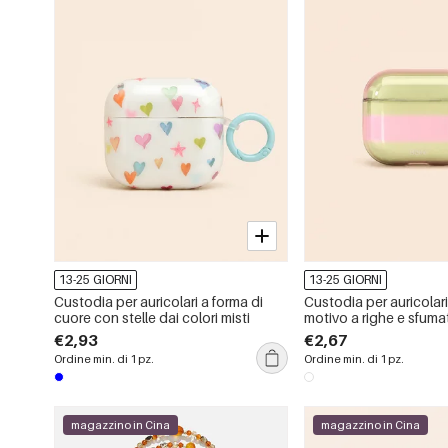
13-25 GIORNI
13-25 GIORNI
Custodia per auricolari a forma di
Custodia per auricolar
cuore con stelle dai colori misti
motivo a righe e sfuma
miste.
€2,93
€2,67
Ordine min. di 1 pz.
Ordine min. di 1 pz.
magazzino in Cina
magazzino in Cina