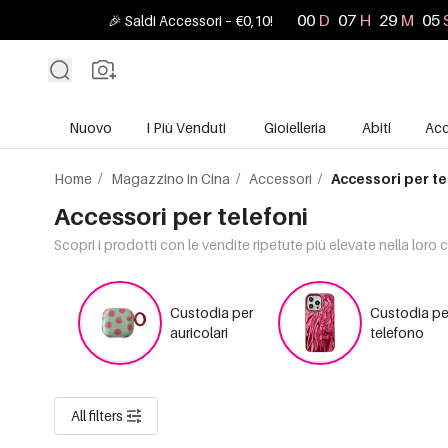
00
D
07
H
29
M
03
🎉 Saldi Accessori – €0,10!
Nuovo
I Più Venduti
Gioielleria
Abiti
Acc
Home
/
Magazzino in Cina
/
Accessori
/
Accessori per te
Accessori per telefoni
Scopri i prodotti con le vendite ripetute più elevate nella loro 
Custodia per
Custodia pe
auricolari
telefono
All filters