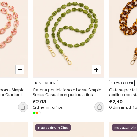
13-25 GIORNI
13-25 GIORNI
 borsa Simple
Catena per telefono e borsa Simple
Catena per tel
lor Gradient
Series Casual con perline a tinta
acrilico con s
unita e sfumatura di colore acrilico.
della serie Si
€2,93
€2,40
Ordine min. di 1 pz.
Ordine min. di 1 p
magazzino in Cina
magazzino in