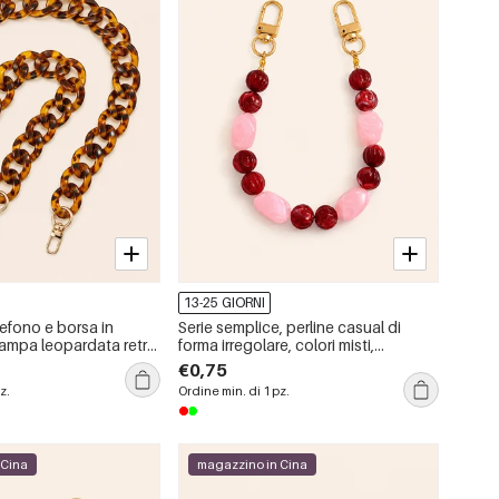
13-25 GIORNI
efono e borsa in
Serie semplice, perline casual di
tampa leopardata retrò
forma irregolare, colori misti,
mple
sfumatura di colore, resina, catena
€0,75
per telefono e borsa
z.
Ordine min. di 1 pz.
 Cina
magazzino in Cina