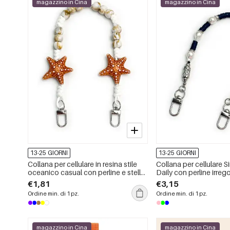
magazzino in Cina
magazzino in Cina
13-25 GIORNI
13-25 GIORNI
Collana per cellulare in resina stile
Collana per cellulare S
oceanico casual con perline e stella
Daily con perline irregol
marina, colore sfumato, serie etnica.
unita in resina
€1,81
€3,15
Ordine min. di 1 pz.
Ordine min. di 1 pz.
magazzino in Cina
magazzino in Cina