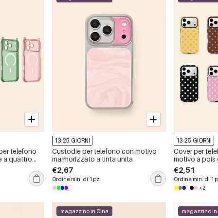
13-25 GIORNI
13-25 GIORNI
er telefono
Custodie per telefono con motivo
Cover per tele
e a quattro
marmorizzato a tinta unita
motivo a pois 
due in uno.
€2,67
€2,51
Ordine min. di 1 pz.
Ordine min. di 1 p
+2
magazzino in Cina
magazzino in