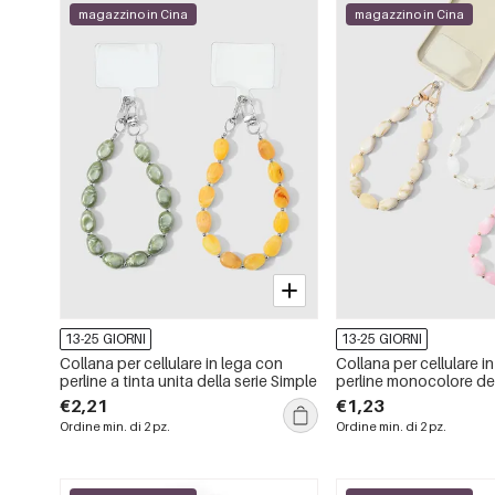
magazzino in Cina
magazzino in Cina
13-25 GIORNI
13-25 GIORNI
Collana per cellulare in lega con
Collana per cellulare i
perline a tinta unita della serie Simple
perline monocolore del
Simple.
€2,21
€1,23
Ordine min. di 2 pz.
Ordine min. di 2 pz.