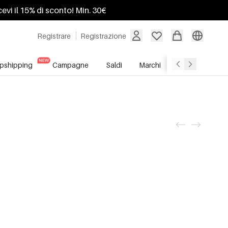
ricevi il 15% di sconto! Min. 30€
Registrare
Registrazione
pshipping
Campagne
Saldi
Marchi
Servizio All'In