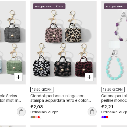
magazzino in Cina
magazzino in
13-25 GIORNI
13-25 GIORNI
ple Series
Ciondoli per borse in lega con
Catena per tel
ori misti in
stampa leopardata retrò e colori
perline monoco
misti, serie Simple.
Simple.
€2,03
€2,21
Ordine min. di 2 pz.
Ordine min. di 2 p