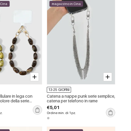
 Cina
magazzino in Cina
13-25 GIORNI
llulare in lega con
Catena a nappe punk serie semplice,
lore della serie
catena per telefono in rame
€5,01
z.
Ordine min. di 1 pz.