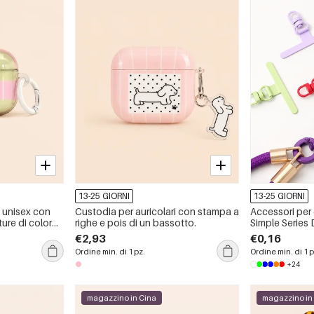
13-25 GIORNI
13-25 GIORNI
i unisex con
Custodia per auricolari con stampa a
Accessori per
ture di colore
righe e pois di un bassotto.
Simple Series D
unita con con
€2,93
€0,16
Ordine min. di 1 pz.
Ordine min. di 1 p
+24
magazzino in Cina
magazzino in