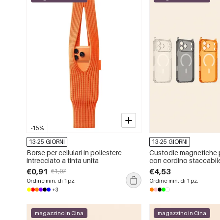
-15%
13-25 GIORNI
13-25 GIORNI
Borse per cellulari in poliestere
Custodie magnetiche p
intrecciato a tinta unita
con cordino staccabil
angoli
€0,91
€4,53
€1,07
Ordine min. di 1 pz.
Ordine min. di 1 pz.
+3
magazzino in Cina
magazzino in Cina