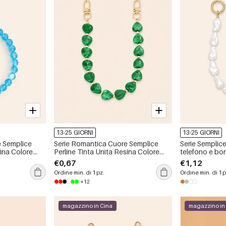
13-25 GIORNI
13-25 GIORNI
e Semplice
Serie Romantica Cuore Semplice
Serie Semplic
sina Colore
Perline Tinta Unita Resina Colore
telefono e bor
lefono e
Sfumato Catena per Telefono e
acrilico dalla 
€0,67
€1,12
Borsa
unita
Ordine min. di 1 pz.
Ordine min. di 1 p
+12
magazzino in Cina
magazzino in