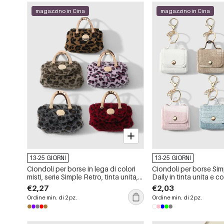
magazzino in Cina
magazzino in Cina
13-25 GIORNI
13-25 GIORNI
Ciondoli per borse in lega di colori
Ciondoli per borse Sim
misti, serie Simple Retro, tinta unita,
Daily in tinta unita e col
con stampa leopardata e quadri.
lega
€2,27
€2,03
Ordine min. di 2 pz.
Ordine min. di 2 pz.