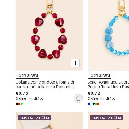
13-25 GIORNI
13-25 GIORNI
Collana con ciondolo a forma di
Serie Romantica Cuor
cuore retrò della serie Romantic,
Perline Tinta Unita Re
perline a tinta unita e catena per
Sfumato Catena per Te
€0,75
€0,72
telefono e borsa in resina con effetto
Borsa
Ordine min. di 1 pz.
Ordine min. di 1 pz.
sfumato.
magazzino in Cina
magazzino in Cina