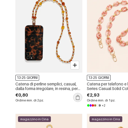
13-25 GIORNI
13-25 GIORNI
Catena di perline semplici, casual,
Catena per telefono e
dalla forma irregolare, in resina, per
Series Casual Solid Co
telefono e borsa
Color Acrylic
€0,80
€2,93
Ordine min. di 2 pz.
Ordine min. di 1 pz.
+2
magazzino in Cina
magazzino in Cina