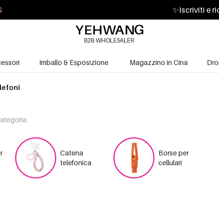
S
✨
Iscriviti e 
B2B WHOLESALER
essori
Imballo & Esposizione
Magazzino in Cina
Dro
lefoni
categoria.
r
Catena
Borse per
telefonica
cellulari