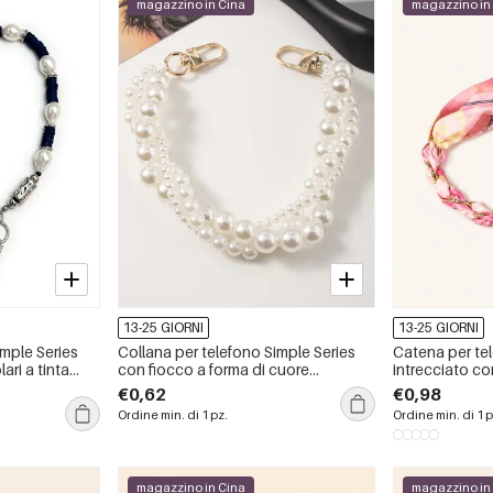
magazzino in Cina
magazzino in
13-25 GIORNI
13-25 GIORNI
imple Series
Collana per telefono Simple Series
Catena per tel
ari a tinta
con fiocco a forma di cuore
intrecciato c
elegante, tinta unita, perla artificiale.
righe, quadri 
€0,62
€0,98
Series Casual
Ordine min. di 1 pz.
Ordine min. di 1 p
Stripe Plaid P
Color.
magazzino in Cina
magazzino in