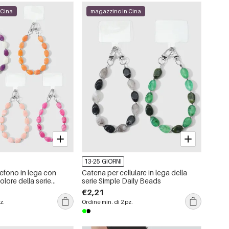
 Cina
magazzino in Cina
13-25 GIORNI
efono in lega con
Catena per cellulare in lega della
lore della serie
serie Simple Daily Beads
€2,21
z.
Ordine min. di 2 pz.