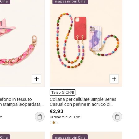
 Cina
magazzino in Cina
13-25 GIORNI
efono in tessuto
Collana per cellulare Simple Series
on stampa leopardata,
Casual con perline in acrilico di
e pois, modello Simple
colori misti
€2,93
 Flower Leopard Print
z.
Ordine min. di 1 pz.
ois Chain Gradient
 Cina
magazzino in Cina