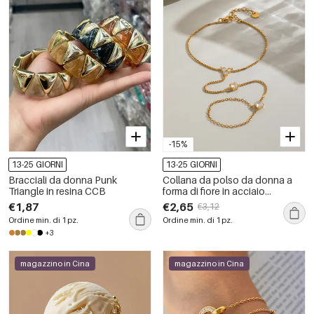
-15%
13-25 GIORNI
13-25 GIORNI
Bracciali da donna Punk
Collana da polso da donna a
Triangle in resina CCB
forma di fiore in acciaio
inossidabile, impermeabile,
€1,87
€2,65
€3,12
color oro, con zirconi.
Ordine min. di 1 pz.
Ordine min. di 1 pz.
+3
magazzino in Cina
magazzino in Cina