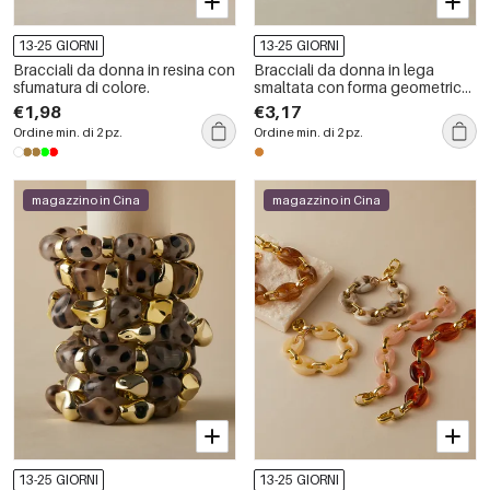
13-25 GIORNI
13-25 GIORNI
Bracciali da donna in resina con
Bracciali da donna in lega
sfumatura di colore.
smaltata con forma geometrica
retrò
€1,98
€3,17
Ordine min. di 2 pz.
Ordine min. di 2 pz.
magazzino in Cina
magazzino in Cina
13-25 GIORNI
13-25 GIORNI