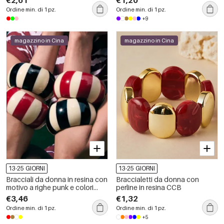
Ordine min. di 1 pz.
Ordine min. di 1 pz.
+9
magazzino in Cina
magazzino in Cina
13-25 GIORNI
13-25 GIORNI
Bracciali da donna in resina con
Braccialetti da donna con
motivo a righe punk e colori
perline in resina CCB
misti.
€3,46
€1,32
Ordine min. di 1 pz.
Ordine min. di 1 pz.
+5