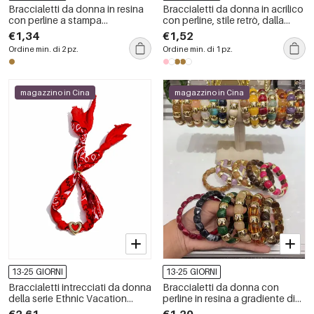
Braccialetti da donna in resina
Braccialetti da donna in acrilico
con perline a stampa
con perline, stile retrò, dalla
leopardata dalla forma
forma irregolare e semplice.
€1,34
€1,52
irregolare e dallo stile retrò.
Ordine min. di 2 pz.
Ordine min. di 1 pz.
magazzino in Cina
magazzino in Cina
13-25 GIORNI
13-25 GIORNI
Braccialetti intrecciati da donna
Braccialetti da donna con
della serie Ethnic Vacation
perline in resina a gradiente di
Heart Star in tessuto color oro
colore
€2,61
€1,20