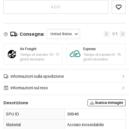
ADD
Consegna:
1/1
United States
Air Freight
Express
Tempo di transito 10 - 17
Tempo di transito 8 - 15
giorni lavorativi
giorni lavorativi
Informazioni sulla spedizione
Informazioni sul reso
Descrizione
Scarica immagini
SPU ID
36946
Material
Acciaio inossidabile