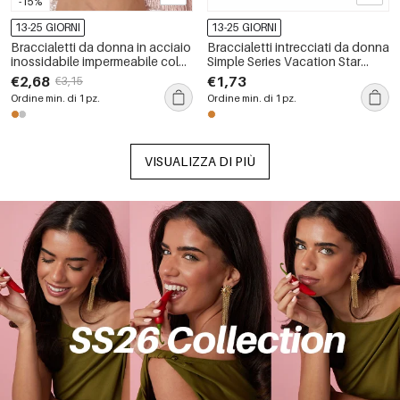
-15%
13-25 GIORNI
13-25 GIORNI
Braccialetti da donna in acciaio
Braccialetti intrecciati da donna
inossidabile impermeabile color
Simple Series Vacation Star
oro con strass e ciondoli.
Smiling Face, colore oro, con
€2,68
€1,73
€3,15
corda intrecciata.
Ordine min. di 1 pz.
Ordine min. di 1 pz.
VISUALIZZA DI PIÙ