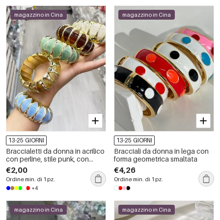
magazzino in Cina
magazzino in Cina
13-25 GIORNI
13-25 GIORNI
Braccialetti da donna in acrilico
Bracciali da donna in lega con
con perline, stile punk, con
forma geometrica smaltata
forme geometriche e sfumature
€2,00
€4,26
di colore.
Ordine min. di 1 pz.
Ordine min. di 1 pz.
+4
magazzino in Cina
magazzino in Cina