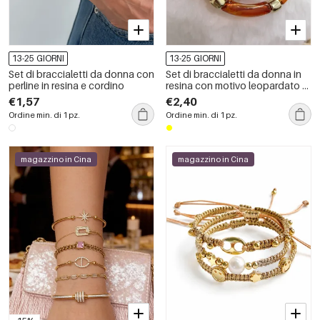
13-25 GIORNI
13-25 GIORNI
Set di braccialetti da donna con
Set di braccialetti da donna in
perline in resina e cordino
resina con motivo leopardato e
colori misti
€1,57
€2,40
Ordine min. di 1 pz.
Ordine min. di 1 pz.
magazzino in Cina
magazzino in Cina