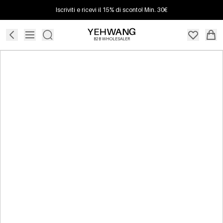
Iscriviti e ricevi il 15% di sconto! Min. 30€
B2B WHOLESALER