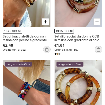
13-25 GIORNI
13-25 GIORNI
Set di braccialetti da donna in
Set di bracciali da donna CCB
resina con perline a gradiente di
in resina con gradiente di colore
colore
retrò
€2,48
€1,81
Ordine min. di 2 pz.
Ordine min. di 1 pz.
magazzino in Cina
magazzino in Cina