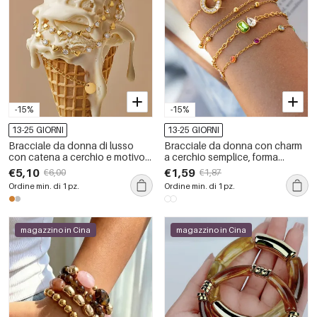
-15%
-15%
13-25 GIORNI
13-25 GIORNI
Bracciale da donna di lusso
Bracciale da donna con charm
con catena a cerchio e motivo a
a cerchio semplice, forma
cuore patchwork in acciaio
geometrica, in acciaio
€5,10
€1,59
€6,00
€1,87
inossidabile color oro
inossidabile, impermeabile,
Ordine min. di 1 pz.
Ordine min. di 1 pz.
impermeabile con zirconi.
color oro, con zirconi.
magazzino in Cina
magazzino in Cina