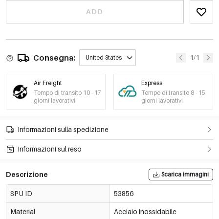
ADD
Consegna:
1/1
United States
Air Freight
Express
Tempo di transito 10 - 17
Tempo di transito 8 - 15
giorni lavorativi
giorni lavorativi
Informazioni sulla spedizione
Informazioni sul reso
Descrizione
Scarica immagini
SPU ID
53856
Material
Acciaio inossidabile