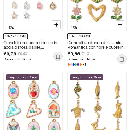
-15%
-15%
13-25 GIORNI
13-25 GIORNI
Ciondoli da donna di lusso in
Ciondoli da donna della serie
acciaio inossidabile,
Romantica con fiore e cuore in
impermeabili e dalla forma
smalto, in acciaio inossidabile,
€0,79
€0,86
€0,93
€1,01
geometrica semplice, con
impermeabili, colore oro.
Ordine min. di 3 pz.
Ordine min. di 3 pz.
zirconi, della serie Luxurious.
+1
magazzino in Cina
magazzino in Cina