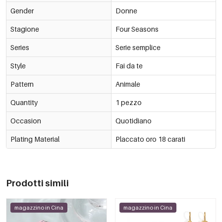
Gender
Donne
Stagione
Four Seasons
Series
Serie semplice
Style
Fai da te
Pattern
Animale
Quantity
1 pezzo
Occasion
Quotidiano
Plating Material
Placcato oro 18 carati
Prodotti simili
magazzino in Cina
magazzino in Cina