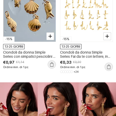
-15%
-15%
13-25 GIORNI
13-25 GIORNI
Ciondoli da donna Simple
Ciondoli da donna Simple
Series con simpatici pesciolini e
Series Fai da te con lettere, in
stelle marine in acciaio
acciaio inossidabile
€0,97
€0,33
€1,14
€0,39
inossidabile, impermeabili e
impermeabile color oro.
Ordine min. di 1 pz.
Ordine min. di 1 pz.
color oro.
+24