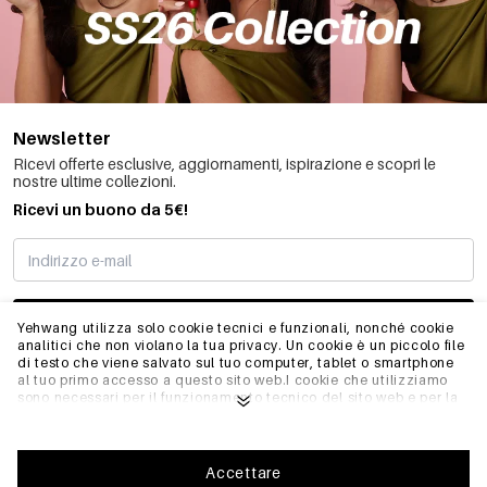
Newsletter
Ricevi offerte esclusive, aggiornamenti, ispirazione e scopri le
nostre ultime collezioni.
Ricevi un buono da 5€!
MI STO REGISTRANDO
Yehwang utilizza solo cookie tecnici e funzionali, nonché cookie
analitici che non violano la tua privacy. Un cookie è un piccolo file
di testo che viene salvato sul tuo computer, tablet o smartphone
al tuo primo accesso a questo sito web.I cookie che utilizziamo
INFO
sono necessari per il funzionamento tecnico del sito web e per la
facilità d'uso. Consentono al sito web di funzionare correttamente
e di ricordare, ad esempio, le impostazioni preferite. Ci
permettono anche di ottimizzare il nostro sito web.Per garantire
GENERALE
una buona esperienza di navigazione e acquisto su Yehwang, ti
Accettare
consigliamo di accettare la nostra raccolta e l'uso dei cookie.