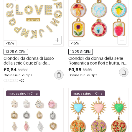
-15%
-15%
13-25 GIORNI
13-25 GIORNI
Ciondoli da donna di lusso
Ciondoli da donna della serie
della serie &quot;Fai da
Romantica con fiori e frutta, in
te&quot; con lettere, in acciaio
acciaio inossidabile
€0,84
€0,68
€0,99
€0,80
inossidabile, impermeabili, color
impermeabile color oro.
Ordine min. di 1 pz.
Ordine min. di 3 pz.
oro e con zirconi.
+20
magazzino in Cina
magazzino in Cina