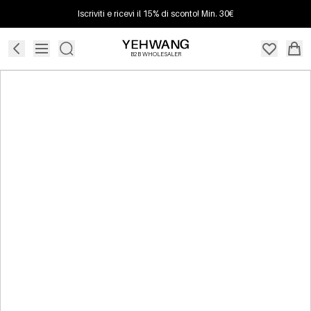
Iscriviti e ricevi il 15% di sconto! Min. 30€
B2B WHOLESALER