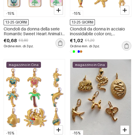
-15%
-15%
13-25 GIORNI
13-25 GIORNI
Ciondoli da donna della serie
Ciondoli da donna in acciaio
Romantic Sweet Heart Animal in
inossidabile color oro,
acciaio inossidabile
impermeabili, a forma di pesce,
€0,68
€1,02
€0,80
€1,20
impermeabile color oro.
stile vacanziero oceanico, con
Ordine min. di 3 pz.
Ordine min. di 3 pz.
strass.
magazzino in Cina
magazzino in Cina
-15%
-15%