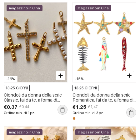
magazzino in Cina
magazzino in Cina
-16%
-15%
13-25 GIORNI
13-25 GIORNI
Ciondoli da donna della serie
Ciondoli da donna della serie
Classic, fai da te, a forma di
Romantica, fai da te, a forma di
cuore e croce, in acciaio
pesce e stella marina, in acciaio
€0,37
€1,25
€0,44
€1,47
inossidabile, impermeabili, color
inossidabile impermeabile color
Ordine min. di 1 pz.
Ordine min. di 3 pz.
oro, con perle artificiali.
oro.
magazzino in Cina
magazzino in Cina