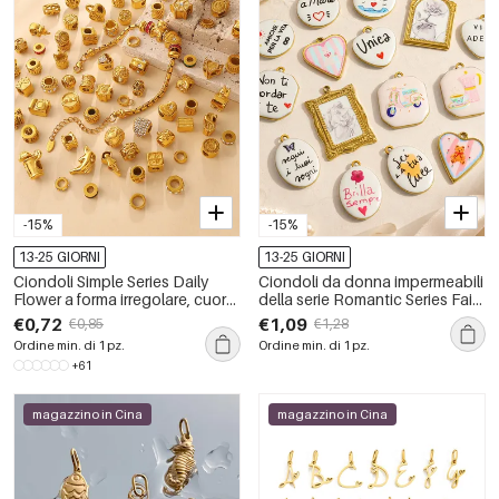
-15%
-15%
13-25 GIORNI
13-25 GIORNI
Ciondoli Simple Series Daily
Ciondoli da donna impermeabili
Flower a forma irregolare, cuore
della serie Romantic Series Fai
e corona, in acciaio inossidabile
da te con lettere, cuori,
€0,72
€1,09
€0,85
€1,28
impermeabile color oro.
rettangolari ed ellittici in acciaio
Ordine min. di 1 pz.
Ordine min. di 1 pz.
inossidabile.
+61
magazzino in Cina
magazzino in Cina