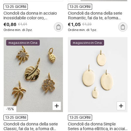
13-25 GIORNI
13-25 GIORNI
Ciondoli da donna in acciaio
Ciondoli da donna della serie
inossidabile color oro,
Romantic, fai da te, a forma
impermeabili, stile vacanziero
irregolare di serpente, in acciaio
€0,86
€1,05
€1,01
€1,23
oceanico, con strass.
inossidabile, impermeabili,
Ordine min. di 3 pz.
Ordine min. di 1 pz.
colore oro.
magazzino in Cina
magazzino in Cina
-15%
13-25 GIORNI
13-25 GIORNI
Ciondoli da donna della serie
Ciondoli da donna Simple
Classic, fai da te, a forma di
Series a forma ellittica, in acciaio