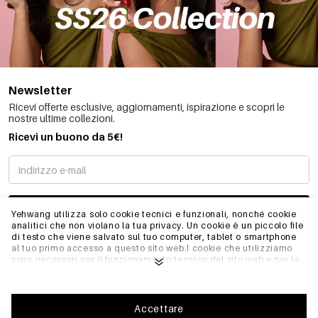
Newsletter
Ricevi offerte esclusive, aggiornamenti, ispirazione e scopri le
nostre ultime collezioni.
Ricevi un buono da 5€!
MI STO REGISTRANDO
Yehwang utilizza solo cookie tecnici e funzionali, nonché cookie
analitici che non violano la tua privacy. Un cookie è un piccolo file
di testo che viene salvato sul tuo computer, tablet o smartphone
al tuo primo accesso a questo sito web.I cookie che utilizziamo
INFO
sono necessari per il funzionamento tecnico del sito web e per la
facilità d'uso. Consentono al sito web di funzionare correttamente
e di ricordare, ad esempio, le impostazioni preferite. Ci
permettono anche di ottimizzare il nostro sito web.Per garantire
GENERALE
una buona esperienza di navigazione e acquisto su Yehwang, ti
Accettare
consigliamo di accettare la nostra raccolta e l'uso dei cookie.