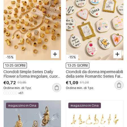
-15%
-15%
13-25 GIORNI
13-25 GIORNI
Ciondoli Simple Series Daily
Ciondoli da donna impermeabili
Flower a forma irregolare, cuore
della serie Romantic Series Fai
e corona, in acciaio inossidabile
da te con lettere, cuori,
€0,72
€1,09
€0,85
€1,28
impermeabile color oro.
rettangolari ed ellittici in acciaio
Ordine min. di 1 pz.
Ordine min. di 1 pz.
inossidabile.
+61
magazzino in Cina
magazzino in Cina