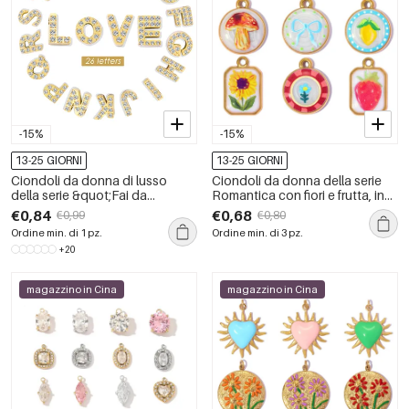
-15%
-15%
13-25 GIORNI
13-25 GIORNI
Ciondoli da donna di lusso
Ciondoli da donna della serie
della serie &quot;Fai da
Romantica con fiori e frutta, in
te&quot; con lettere, in acciaio
acciaio inossidabile
€0,84
€0,68
€0,99
€0,80
inossidabile, impermeabili, color
impermeabile color oro.
Ordine min. di 1 pz.
Ordine min. di 3 pz.
oro e con zirconi.
+20
magazzino in Cina
magazzino in Cina