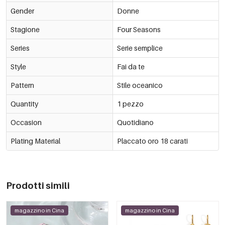
Gender
Donne
Stagione
Four Seasons
Series
Serie semplice
Style
Fai da te
Pattern
Stile oceanico
Quantity
1 pezzo
Occasion
Quotidiano
Plating Material
Placcato oro 18 carati
Prodotti simili
magazzino in Cina
magazzino in Cina