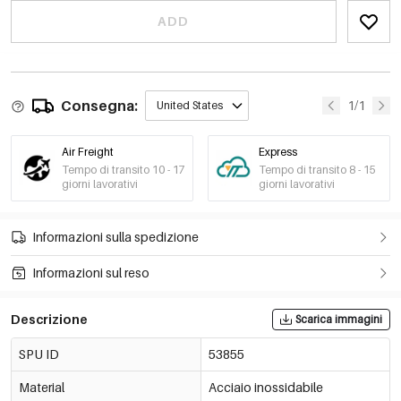
ADD
Consegna:
1/1
United States
Air Freight
Express
Tempo di transito 10 - 17
Tempo di transito 8 - 15
giorni lavorativi
giorni lavorativi
Informazioni sulla spedizione
Informazioni sul reso
Descrizione
Scarica immagini
SPU ID
53855
Material
Acciaio inossidabile