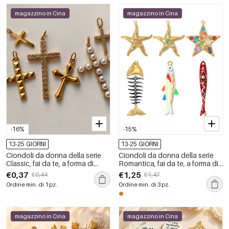
magazzino in Cina
magazzino in Cina
-16%
-15%
13-25 GIORNI
13-25 GIORNI
Ciondoli da donna della serie
Ciondoli da donna della serie
Classic, fai da te, a forma di
Romantica, fai da te, a forma di
cuore e croce, in acciaio
pesce e stella marina, in acciaio
€0,37
€1,25
€0,44
€1,47
inossidabile, impermeabili, color
inossidabile impermeabile color
Ordine min. di 1 pz.
Ordine min. di 3 pz.
oro, con perle artificiali.
oro.
magazzino in Cina
magazzino in Cina