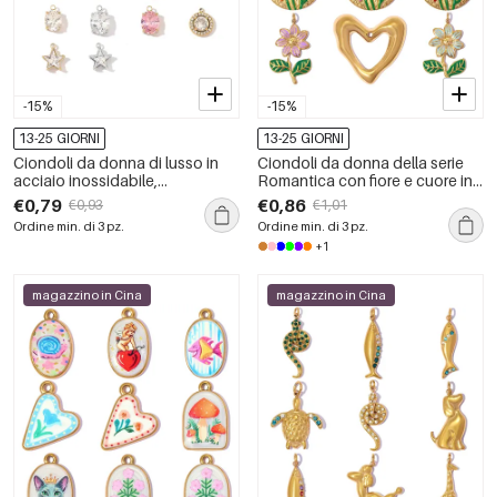
-15%
-15%
13-25 GIORNI
13-25 GIORNI
Ciondoli da donna di lusso in
Ciondoli da donna della serie
acciaio inossidabile,
Romantica con fiore e cuore in
impermeabili e dalla forma
smalto, in acciaio inossidabile,
€0,79
€0,86
€0,93
€1,01
geometrica semplice, con
impermeabili, colore oro.
Ordine min. di 3 pz.
Ordine min. di 3 pz.
zirconi, della serie Luxurious.
+1
magazzino in Cina
magazzino in Cina