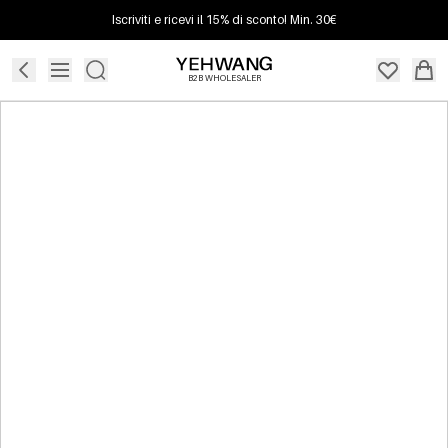
Iscriviti e ricevi il 15% di sconto! Min. 30€
B2B WHOLESALER