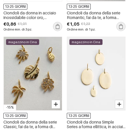
13-25 GIORNI
13-25 GIORNI
Ciondoli da donna in acciaio
Ciondoli da donna della serie
inossidabile color oro,
Romantic, fai da te, a forma
impermeabili, stile vacanziero
irregolare di serpente, in acciaio
€0,86
€1,05
€1,01
€1,23
oceanico, con strass.
inossidabile, impermeabili,
Ordine min. di 3 pz.
Ordine min. di 1 pz.
colore oro.
magazzino in Cina
magazzino in Cina
-15%
13-25 GIORNI
13-25 GIORNI
Ciondoli da donna della serie
Ciondoli da donna Simple
Classic, fai da te, a forma di
Series a forma ellittica, in acciaio