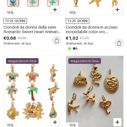
-15%
-15%
13-25 GIORNI
13-25 GIORNI
Ciondoli da donna della serie
Ciondoli da donna in acciaio
Romantic Sweet Heart Animal in
inossidabile color oro,
acciaio inossidabile
impermeabili, a forma di pesce,
€0,68
€1,02
€0,80
€1,20
impermeabile color oro.
stile vacanziero oceanico, con
Ordine min. di 3 pz.
Ordine min. di 3 pz.
strass.
magazzino in Cina
magazzino in Cina
-15%
-15%