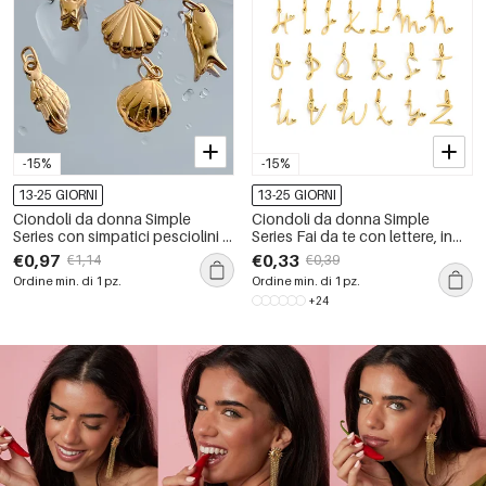
-15%
-15%
13-25 GIORNI
13-25 GIORNI
Ciondoli da donna Simple
Ciondoli da donna Simple
Series con simpatici pesciolini e
Series Fai da te con lettere, in
stelle marine in acciaio
acciaio inossidabile
€0,97
€0,33
€1,14
€0,39
inossidabile, impermeabili e
impermeabile color oro.
Ordine min. di 1 pz.
Ordine min. di 1 pz.
color oro.
+24